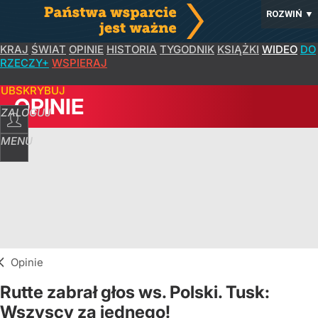
ROZWIŃ
▼
KRAJ
ŚWIAT
OPINIE
HISTORIA
TYGODNIK
KSIĄŻKI
WIDEO
DO
RZECZY+
WSPIERAJ
SUBSKRYBUJ
OPINIE
ZALOGUJ
MENU
Opinie
Rutte zabrał głos ws. Polski. Tusk:
Wszyscy za jednego!