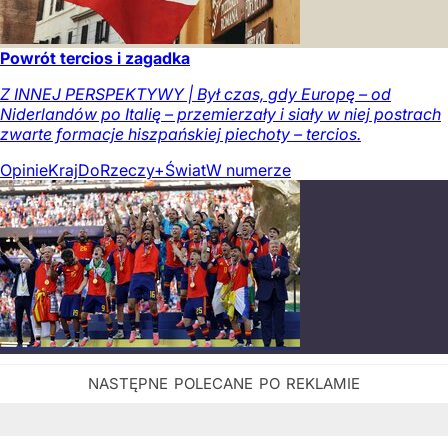
Powrót tercios i zagadka
Z INNEJ PERSPEKTYWY | Był czas, gdy Europę – od
Niderlandów po Italię – przemierzały i siały w niej postrach
zwarte formacje hiszpańskiej piechoty – tercios.
Opinie
Kraj
DoRzeczy+
Świat
W numerze