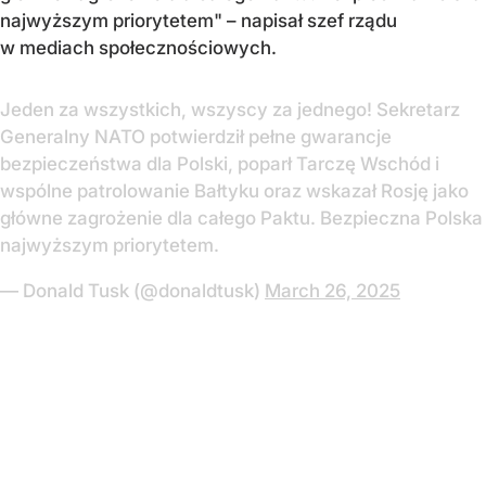
najwyższym priorytetem" – napisał szef rządu
w mediach społecznościowych.
Jeden za wszystkich, wszyscy za jednego! Sekretarz
Generalny NATO potwierdził pełne gwarancje
bezpieczeństwa dla Polski, poparł Tarczę Wschód i
wspólne patrolowanie Bałtyku oraz wskazał Rosję jako
główne zagrożenie dla całego Paktu. Bezpieczna Polska
najwyższym priorytetem.
— Donald Tusk (@donaldtusk)
March 26, 2025