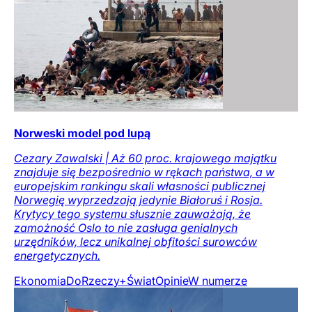
Norweski model pod lupą
Cezary Zawalski | Aż 60 proc. krajowego majątku
znajduje się bezpośrednio w rękach państwa, a w
europejskim rankingu skali własności publicznej
Norwegię wyprzedzają jedynie Białoruś i Rosja.
Krytycy tego systemu słusznie zauważają, że
zamożność Oslo to nie zasługa genialnych
urzędników, lecz unikalnej obfitości surowców
energetycznych.
Ekonomia
DoRzeczy+
Świat
Opinie
W numerze