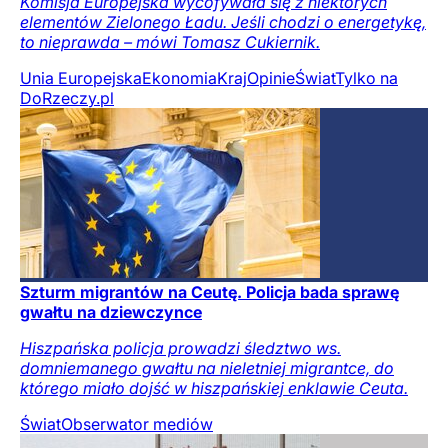
Komisja Europejska wycofywała się z niektórych
elementów Zielonego Ładu. Jeśli chodzi o energetykę,
to nieprawda – mówi Tomasz Cukiernik.
Unia Europejska
Ekonomia
Kraj
Opinie
Świat
Tylko na
DoRzeczy.pl
Szturm migrantów na Ceutę. Policja bada sprawę
gwałtu na dziewczynce
Hiszpańska policja prowadzi śledztwo ws.
domniemanego gwałtu na nieletniej migrantce, do
którego miało dojść w hiszpańskiej enklawie Ceuta.
Świat
Obserwator mediów