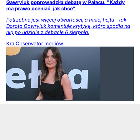
Gawryluk poprowadziła debatę w Pałacu. "Każdy
ma prawo oceniać, jak chce"
Potrzebne jest więcej otwartości, a mniej hejtu – tak
Dorota Gawryluk komentuje krytykę, która spadła na
nią po udziale z debacie 6 sierpnia.
Kraj
Obserwator mediów