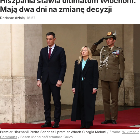
Hiszpania stawia ultimatum Włochom.
Mają dwa dni na zmianę decyzji
Dodano:
dzisiaj
16:57
Premier Hiszpanii Pedro Sanchez i premier Włoch Giorgia Meloni
/ Źródło:
Wikimedia
Commons
/
Basen Moncloa/Fernando Calvo