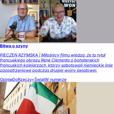
Bitwa o szyny
PIECZEŃ RZYMSKA | Miłośnicy filmu wiedzą, że to tytuł
francuskiego obrazu René Clémenta o bohaterskich
francuskich kolejarzach, którzy sabotowali niemieckie linie
zaopatrzeniowe podczas drugiej wojny światowej.
Opinie
DoRzeczy+
Świat
W numerze