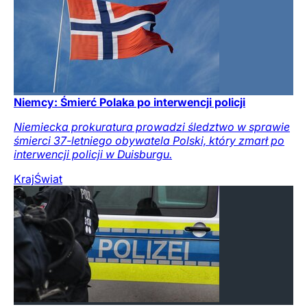
Niemcy: Śmierć Polaka po interwencji policji
Niemiecka prokuratura prowadzi śledztwo w sprawie
śmierci 37-letniego obywatela Polski, który zmarł po
interwencji policji w Duisburgu.
Kraj
Świat