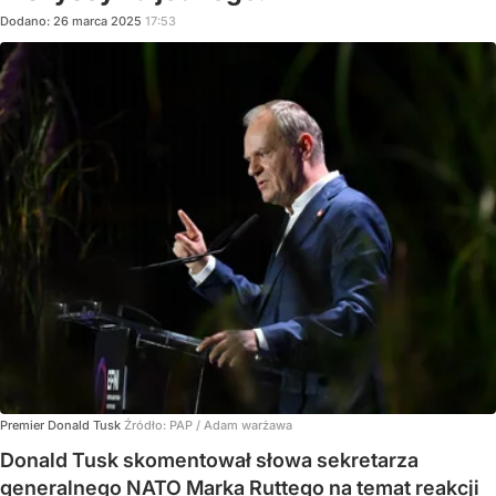
Dodano:
26
marca
2025
17:53
Premier Donald Tusk
Źródło:
PAP
/
Adam warżawa
Donald Tusk skomentował słowa sekretarza
generalnego NATO Marka Ruttego na temat reakcji