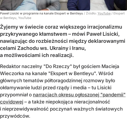
Paweł Lisicki w programie na kanale Ekspert w Bentleyu
/ Źródło:
YouTube
/
Ekspert
w Bentleyu, YouTube
Żyjemy w świecie coraz większego irracjonalizmu
przykrywanego kłamstwem – mówi Paweł Lisicki,
nawiązując do rozbieżności między deklarowanymi
celami Zachodu ws. Ukrainy i Iranu,
a możliwościami ich realizacji.
Redaktor naczelny "Do Rzeczy" był gościem Macieja
Wieczorka na kanale "Ekspert w Bentleyu". Wśród
głównych tematów półtoragodzinnej rozmowy było
okłamywanie ludzi przed rządy i media – tu Lisicki
przypomniał o
narracjach okresu ogłoszonej "pandemii"
covidowej
– a także niepokojąca nieracjonalność
i nieprzewidywalność poczynań ważnych światowych
przywódców.