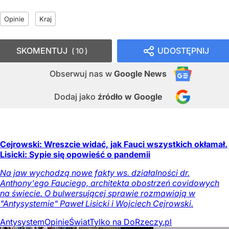
Opinie
Kraj
SKOMENTUJ
UDOSTĘPNIJ
10
Obserwuj nas
w
Google News
Dodaj jako
źródło w Google
Cejrowski: Wreszcie widać, jak Fauci wszystkich okłamał.
Lisicki: Sypie się opowieść o pandemii
Na jaw wychodzą nowe fakty ws. działalności dr.
Anthony'ego Fauciego, architekta obostrzeń covidowych
na świecie. O bulwersującej sprawie rozmawiają w
"Antysystemie" Paweł Lisicki i Wojciech Cejrowski.
Antysystem
Opinie
Świat
Tylko na DoRzeczy.pl