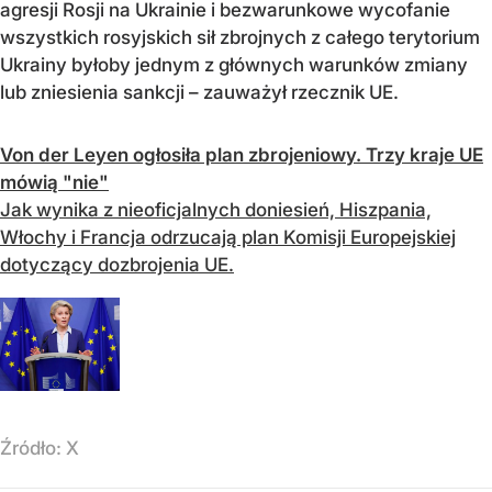
agresji Rosji na Ukrainie i bezwarunkowe wycofanie
wszystkich rosyjskich sił zbrojnych z całego terytorium
Ukrainy byłoby jednym z głównych warunków zmiany
lub zniesienia sankcji – zauważył rzecznik UE.
Von der Leyen ogłosiła plan zbrojeniowy. Trzy kraje UE
mówią "nie"
Jak wynika z nieoficjalnych doniesień, Hiszpania,
Włochy i Francja odrzucają plan Komisji Europejskiej
dotyczący dozbrojenia UE.
Źródło:
X