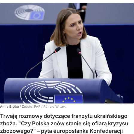
Anna Bryłka
/ Źródło:
PAP
/
Ronald Wittek
Trwają rozmowy dotyczące tranzytu ukraińskiego
zboża. "Czy Polska znów stanie się ofiarą kryzysu
zbożowego?" – pyta europosłanka Konfederacji