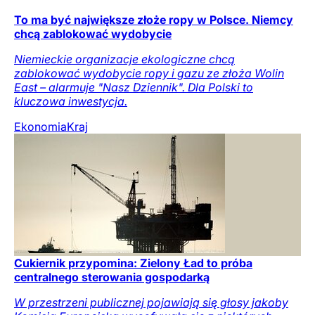
To ma być największe złoże ropy w Polsce. Niemcy
chcą zablokować wydobycie
Niemieckie organizacje ekologiczne chcą
zablokować wydobycie ropy i gazu ze złoża Wolin
East – alarmuje "Nasz Dziennik". Dla Polski to
kluczowa inwestycja.
Ekonomia
Kraj
Cukiernik przypomina: Zielony Ład to próba
centralnego sterowania gospodarką
W przestrzeni publicznej pojawiają się głosy jakoby