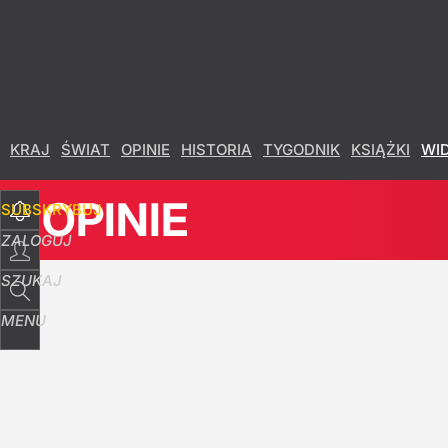
Udostępnij
37
Skomentuj
KRAJ
ŚWIAT
OPINIE
HISTORIA
TYGODNIK
KSIĄŻKI
WI
OPINIE
SUBSKRYBUJ
ZALOGUJ
SZUKAJ
MENU