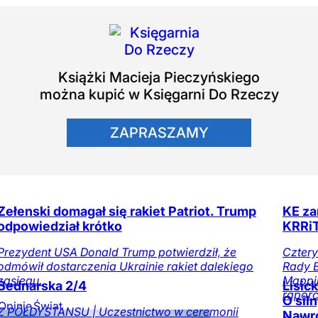
Książki
Macieja Pieczyńskiego
można kupić w Księgarni Do Rzeczy
ZAPRASZAMY
Zełenski domagał się rakiet Patriot. Trump
KE za
odpowiedział krótko
KRRiT
Prezydent USA Donald Trump potwierdził, że
Cztery
odmówił dostarczenia Ukrainie rakiet dalekiego
Rady E
zasięgu.
Mappin
Bednarska 2/4
Lisic
raporc
O sil
Opinie
Świat
Z PÓŁDYSTANSU | Uczestnictwo w ceremonii
Nawr