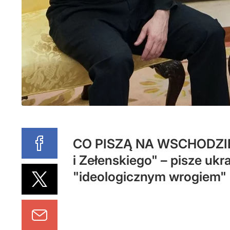
CO PISZĄ NA WSCHODZIE II
i Zełenskiego" – pisze uk
"ideologicznym wrogiem" 