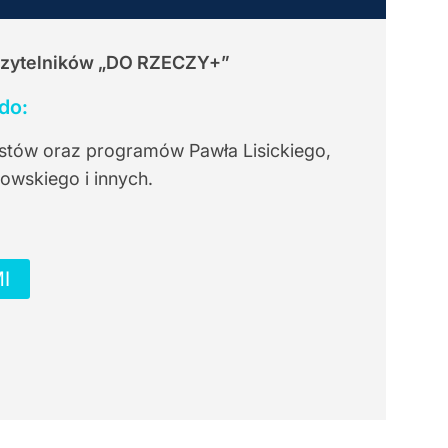
Czytelników
„DO RZECZY+”
do:
stów oraz programów Pawła Lisickiego,
owskiego i innych.
I