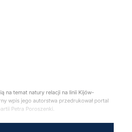
na temat natury relacji na linii Kijów-
ny wpis jego autorstwa przedrukował portal
artii Petra Poroszenki.