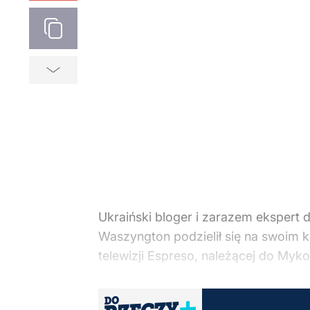
Ukraiński bloger i zarazem ekspert ds
Waszyngton podzielił się na swoim 
telewizji Espreso, należącej do Mykoł