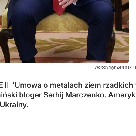
Wołodymyr Zełenski 
 "Umowa o metalach ziem rzadkich to
raiński bloger Serhij Marczenko. Amer
Ukrainy.