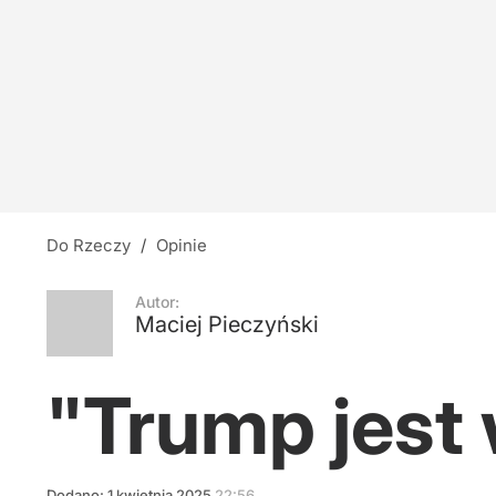
Do Rzeczy
/
Opinie
Autor:
Maciej Pieczyński
"Trump jest
Dodano:
1
kwietnia
2025
22:56