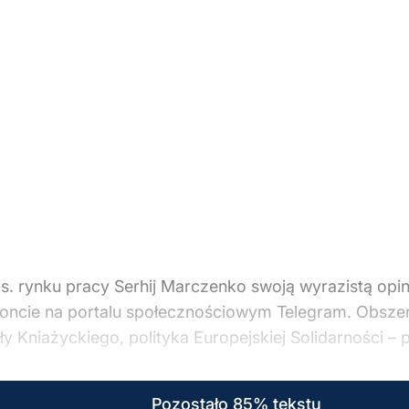
. rynku pracy Serhij Marczenko swoją wyrazistą opinią 
koncie na portalu społecznościowym Telegram. Obszer
y Kniażyckiego, polityka Europejskiej Solidarności – p
Pozostało 85% tekstu