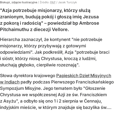
Biskupi, zdjęcie ilustracyjne
/ Źródło:
PAP
/
Jacek Turczyk
"Azja potrzebuje misjonarzy, którzy służą
zranionym, budują pokój i głoszą imię Jezusa
z pokorą i radością" – powiedział bp Ambrose
Pitchaimuthu z diecezji Vellore.
Hierarcha zaznaczył, że kontynent "nie potrzebuje
misjonarzy, którzy przybywają z gotowymi
odpowiedziami". Jak podkreślił, Azja "potrzebuje braci
i sióstr, którzy niosą Chrystusa, kroczą z ludźmi,
słuchają głęboko, cierpliwie rozeznają".
Słowa dyrektora krajowego
Papieskich Dzieł Misyjnych
w Indiach
padły podczas Pierwszego Franciszkańskiego
Sympozjum Misyjne. Jego tematem było "Głoszenie
Chrystusa we współczesnej Azji ze św. Franciszkiem
z Asyżu", a odbyło się ono 1 i 2 sierpnia w Ćennaju,
indyjskim mieście, w którym znajduje się bazylika św....