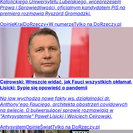
Katolickiego Uniwersytetu Lubelskiego, wiceprezesem
Prawa i Sprawiedliwości, oficjalnym kandydatem PiS na
premiera rozmawia Ryszard Gromadzki.
Opinie
Kraj
DoRzeczy+
W numerze
Tylko na DoRzeczy.pl
Cejrowski: Wreszcie widać, jak Fauci wszystkich okłamał.
Lisicki: Sypie się opowieść o pandemii
Na jaw wychodzą nowe fakty ws. działalności dr.
Anthony'ego Fauciego, architekta obostrzeń covidowych
na świecie. O bulwersującej sprawie rozmawiają w
"Antysystemie" Paweł Lisicki i Wojciech Cejrowski.
Antysystem
Opinie
Świat
Tylko na DoRzeczy.pl