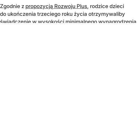
Zgodnie z
propozycją Rozwoju Plus
, rodzice dzieci
do ukończenia trzeciego roku życia otrzymywaliby
świadczenie w wysokości minimalnego wynagrodzenia
netto. Obecnie byłoby to około 3600 zł miesięcznie.
"800+ nie znika dla starszych dzieci....
CZYTAJ DALEJ
WEJDŹ NA
STRONĘ GŁÓWNĄ