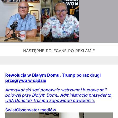
Rewolucja w Białym Domu. Trump po raz drugi
przegrywa w sądzie
Amerykański sąd ponownie wstrzymał budowę sali
balowej przy Białym Domu. Administracja prezydenta
USA Donalda Trumpa zapowiada odwołanie.
Świat
Obserwator mediów