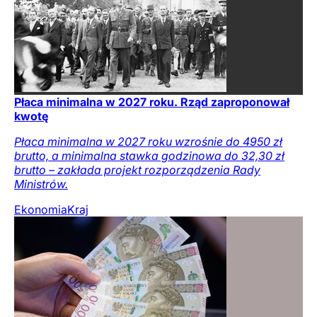
Płaca minimalna w 2027 roku. Rząd zaproponował
kwotę
Płaca minimalna w 2027 roku wzrośnie do 4950 zł
brutto, a minimalna stawka godzinowa do 32,30 zł
brutto – zakłada projekt rozporządzenia Rady
Ministrów.
Ekonomia
Kraj