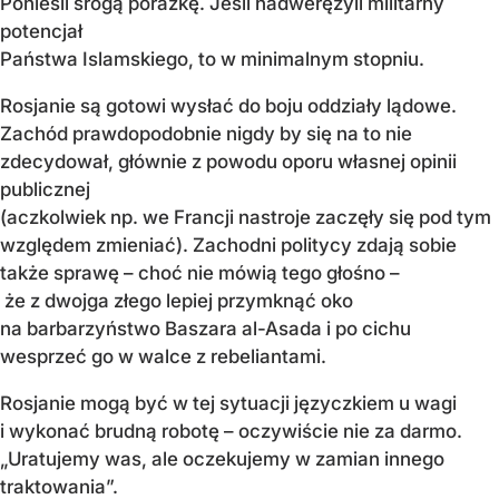
Ponieśli srogą porażkę. Jeśli nadwerężyli militarny
potencjał
Państwa Islamskiego, to w minimalnym stopniu.
Rosjanie są gotowi wysłać do boju oddziały lądowe.
Zachód prawdopodobnie nigdy by się na to nie
zdecydował, głównie z powodu oporu własnej opinii
publicznej
(aczkolwiek np. we Francji nastroje zaczęły się pod tym
względem zmieniać). Zachodni politycy zdają sobie
także sprawę – choć nie mówią tego głośno –
że z dwojga złego lepiej przymknąć oko
na barbarzyństwo Baszara al-Asada i po cichu
wesprzeć go w walce z rebeliantami.
Rosjanie mogą być w tej sytuacji języczkiem u wagi
i wykonać brudną robotę – oczywiście nie za darmo.
„Uratujemy was, ale oczekujemy w zamian innego
traktowania”.