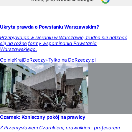
Ukryta prawda o Powstaniu Warszawskim?
Przebywając w sierpniu w Warszawie, trudno nie natknąć
się na różne formy wspominania Powstania
Warszawskiego.
Opinie
Kraj
DoRzeczy+
Tylko na DoRzeczy.pl
Czarnek: Konieczny pokój na prawicy
Z Przemysławem Czarnkiem, prawnikiem, profesorem