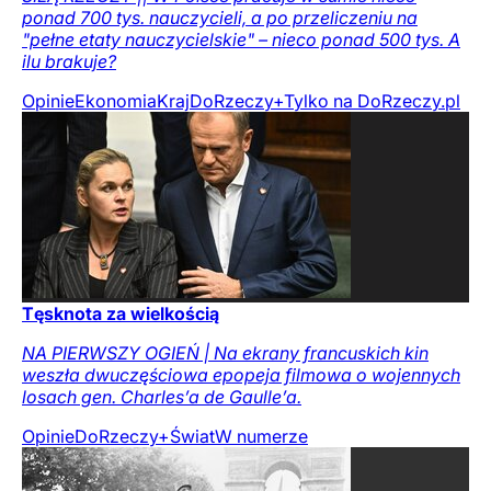
ponad 700 tys. nauczycieli, a po przeliczeniu na
"pełne etaty nauczycielskie" – nieco ponad 500 tys. A
ilu brakuje?
Opinie
Ekonomia
Kraj
DoRzeczy+
Tylko na DoRzeczy.pl
Tęsknota za wielkością
NA PIERWSZY OGIEŃ | Na ekrany francuskich kin
weszła dwuczęściowa epopeja filmowa o wojennych
losach gen. Charles’a de Gaulle’a.
Opinie
DoRzeczy+
Świat
W numerze