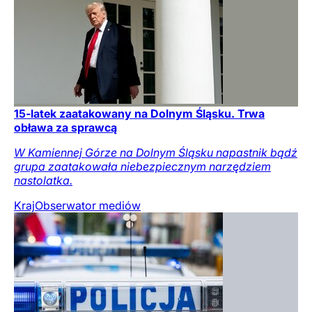
15-latek zaatakowany na Dolnym Śląsku. Trwa
obława za sprawcą
W Kamiennej Górze na Dolnym Śląsku napastnik bądź
grupa zaatakowała niebezpiecznym narzędziem
nastolatka.
Kraj
Obserwator mediów