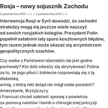
Rosja – nowy sojusznik Zachodu
2
października
2015
8:44
/
2
października
2015
8:45
Interwencja Rosji w Syrii dowodzi, że zachodni
stratedzy mogą się jeszcze wiele nauczyć
od swoich rosyjskich kolegów. Prezydent Putin
popełnił ostatnimi laty sporo kosztownych błędów,
tym razem jednak może okazać się arcymistrzem
geopolitycznych szachów.
Czy walka z Państwem Islamskim nie jest godna
pochwały? Kto dziś odważy się skrytykować Putina
za to, że jego piloci i żołnierze rozprawiają się z tą
diabelską
armią, z którą nikt dotąd nie mógł sobie poradzić?
Amerykanie, Brytyjczycy
i Francuzi chcieli załatwić sprawę z powietrza
za pomocą nalotów i bomb o chirurgicznej precyzji.