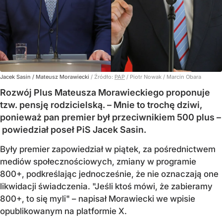
Jacek Sasin / Mateusz Morawiecki
/ Źródło:
PAP
/
Piotr Nowak / Marcin Obara
Rozwój Plus Mateusza Morawieckiego proponuje
tzw. pensję rodzicielską. – Mnie to trochę dziwi,
ponieważ pan premier był przeciwnikiem 500 plus –
powiedział poseł PiS Jacek Sasin.
Były premier zapowiedział w piątek, za pośrednictwem
mediów społecznościowych, zmiany w programie
800+, podkreślając jednocześnie, że nie oznaczają one
likwidacji świadczenia. "Jeśli ktoś mówi, że zabieramy
800+, to się myli" – napisał Morawiecki we wpisie
opublikowanym na platformie X.