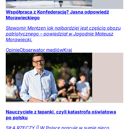
Współpraca z Konfederacją? Jasna odpowiedź
Morawieckiego
Sławomir Mentzen jak najbardziej jest częścią obozu
patriotycznego – powiedział w Jagodnie Mateusz
Morawiecki.
Opinie
Obserwator mediów
Kraj
Nauczyciele z łapanki, czyli katastrofa oświatowa
po polsku
SIŁĄ RZECZY || W Polsce pracuje w sumie nieco