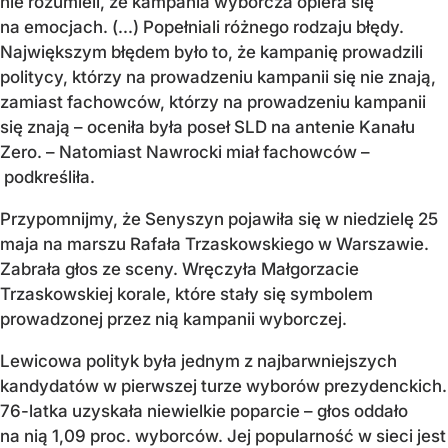
nie rozumieli, że kampania wyborcza opiera się
na emocjach. (...) Popełniali różnego rodzaju błędy.
Największym błędem było to, że kampanię prowadzili
politycy, którzy na prowadzeniu kampanii się nie znają,
zamiast fachowców, którzy na prowadzeniu kampanii
się znają – oceniła była poseł SLD na antenie Kanału
Zero. – Natomiast Nawrocki miał fachowców –
podkreśliła.
Przypomnijmy, że Senyszyn pojawiła się w niedzielę 25
maja na marszu Rafała Trzaskowskiego w Warszawie.
Zabrała głos ze sceny. Wręczyła Małgorzacie
Trzaskowskiej korale, które stały się symbolem
prowadzonej przez nią kampanii wyborczej.
Lewicowa polityk była jednym z najbarwniejszych
kandydatów w pierwszej turze wyborów prezydenckich.
76-latka uzyskała niewielkie poparcie – głos oddało
na nią 1,09 proc. wyborców. Jej popularność w sieci jest