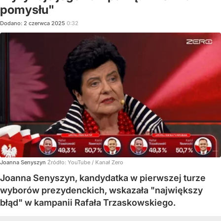
pomysłu"
Dodano:
2
czerwca
2025
0:32
Joanna Senyszyn
Źródło:
YouTube
/
Kanał Zero
Joanna Senyszyn, kandydatka w pierwszej turze
wyborów prezydenckich, wskazała "największy
błąd" w kampanii Rafała Trzaskowskiego.