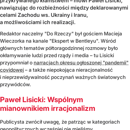
przykrywanego kłamstwem – mówi Paweł Lisicki,
nawiązując do rozbieżności między deklarowanymi
celami Zachodu ws. Ukrainy i Iranu,
a możliwościami ich realizacji.
Redaktor naczelny "Do Rzeczy" był gościem Macieja
Wieczorka na kanale "Ekspert w Bentleyu". Wśród
głównych tematów półtoragodzinnej rozmowy było
okłamywanie ludzi przed rządy i media – tu Lisicki
przypomniał o
narracjach okresu ogłoszonej "pandemii"
covidowej
– a także niepokojąca nieracjonalność
i nieprzewidywalność poczynań ważnych światowych
przywódców.
Paweł Lisicki: Wspólnym
mianownikiem irracjonalizm
Publicysta zwrócił uwagę, że patrząc w kategoriach
geopolitycznych wcześniej nie mieliśmy...