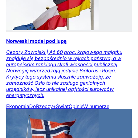
Norweski model pod lupą
Cezary Zawalski | Aż 60 proc. krajowego majątku
znajduje się bezpośrednio w rękach państwa, a w
europejskim rankingu skali własności publicznej
Norwegię wyprzedzają jedynie Białoruś i Rosja.
Krytycy tego systemu słusznie zauważają, że
zamożność Oslo to nie zasługa genialnych
urzędników, lecz unikalnej obfitości surowców
energetycznych.
Ekonomia
DoRzeczy+
Świat
Opinie
W numerze