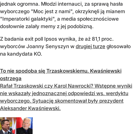
jednak ogromna. Młodzi internauci, za sprawą hasła
wyborczego "Moc jest z nami", okrzyknęli ją mianem
"Imperatorki galaktyki", a media społecznościowe
dosłownie zalały memy z jej podobizną.
Z badania exit poll Ipsos wynika, że aż 81,1 proc.
wyborców Joanny Senyszyn w
drugiej turze
głosowało
na kandydata KO.
To nie spodoba się Trzaskowskiemu. Kwaśniewski
ostrzega
Rafał Trzaskowski czy Karol Nawrocki? Wstępne wyniki
nie wskazały jednoznacznej odpowiedzi ws. werdyktu
wyborczego. Sytuację skomentował były prezydent
Aleksander Kwaśniewski.