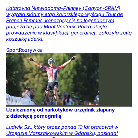
Katarzyna Niewiadoma-Phinney (Canyon-SRAM)
wygrała siódmy etap kolarskiego wyścigu Tour de
France Femmes, kończący się na legendarnym
podjeździe pod Mont Ventoux. Polka objęła
prowadzenie w klasyfikacji generalnej i założyła żółtą
koszulkę liderki.
Sport
Rozrywka
Uzależniony od narkotyków urzędnik złapany
z dziecięcą pornografią
Ludwik Sz., który przez ponad 10 lat pracował w
Urzędzie Marszałkowskim w Gdańsku, posiadał