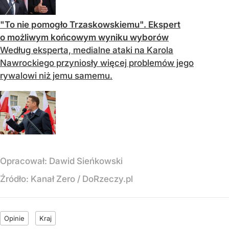
"To nie pomogło Trzaskowskiemu". Ekspert
o możliwym końcowym wyniku wyborów
Według eksperta, medialne ataki na Karola
Nawrockiego przyniosły więcej problemów jego
rywalowi niż jemu samemu.
Opracował:
Dawid Sieńkowski
Źródło:
Kanał Zero / DoRzeczy.pl
Opinie
Kraj