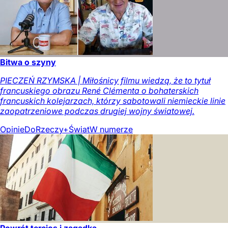
Bitwa o szyny
PIECZEŃ RZYMSKA | Miłośnicy filmu wiedzą, że to tytuł
francuskiego obrazu René Clémenta o bohaterskich
francuskich kolejarzach, którzy sabotowali niemieckie linie
zaopatrzeniowe podczas drugiej wojny światowej.
Opinie
DoRzeczy+
Świat
W numerze