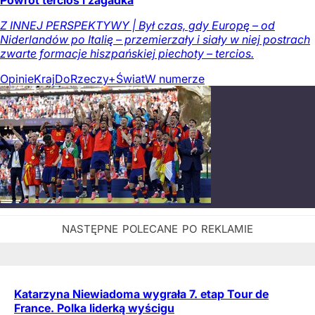
Powrót tercios i zagadka
Z INNEJ PERSPEKTYWY | Był czas, gdy Europę – od
Niderlandów po Italię – przemierzały i siały w niej postrach
zwarte formacje hiszpańskiej piechoty – tercios.
Opinie
Kraj
DoRzeczy+
Świat
W numerze
Katarzyna Niewiadoma wygrała 7. etap Tour de
France. Polka liderką wyścigu