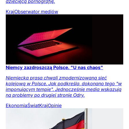
dziecięcą pornografię.
Kraj
Obserwator mediów
Niemcy zazdroszczą Polsce. "U nas chaos"
Niemiecka prasa chwali zmodernizowaną sieć
kolejową w Polsce. Jak podkreśla, dokonano tego "w
imponującym tempie". Jednocześnie media wskazują
na problemy po drugiej stronie Odry.
Ekonomia
Świat
Kraj
Opinie