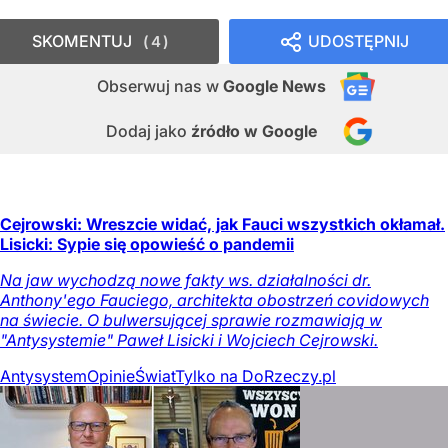
SKOMENTUJ
UDOSTĘPNIJ
4
Obserwuj nas
w
Google News
Dodaj jako
źródło w Google
Cejrowski: Wreszcie widać, jak Fauci wszystkich okłamał.
Lisicki: Sypie się opowieść o pandemii
Na jaw wychodzą nowe fakty ws. działalności dr.
Anthony'ego Fauciego, architekta obostrzeń covidowych
na świecie. O bulwersującej sprawie rozmawiają w
"Antysystemie" Paweł Lisicki i Wojciech Cejrowski.
Antysystem
Opinie
Świat
Tylko na DoRzeczy.pl