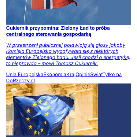
Cukiernik przypomina: Zielony Ład to próba
centralnego sterowania gospodarką
W przestrzeni publicznej pojawiają się głosy jakoby
Komisja Europejska wycofywała się z niektórych
elementów Zielonego Ładu. Jeśli chodzi o energetykę,
to nieprawda – mówi Tomasz Cukiernik.
Unia Europejska
Ekonomia
Kraj
Opinie
Świat
Tylko na
DoRzeczy.pl