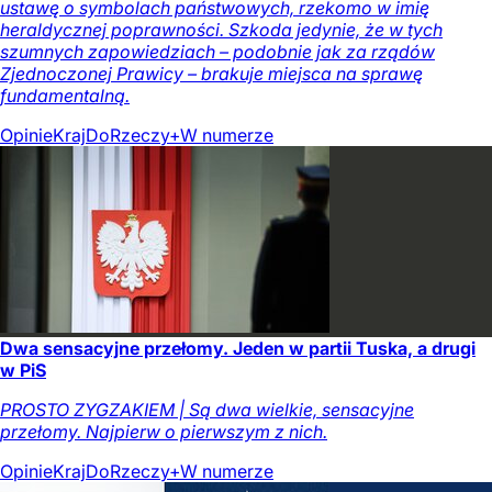
ustawę o symbolach państwowych, rzekomo w imię
heraldycznej poprawności. Szkoda jedynie, że w tych
szumnych zapowiedziach – podobnie jak za rządów
Zjednoczonej Prawicy – brakuje miejsca na sprawę
fundamentalną.
Opinie
Kraj
DoRzeczy+
W numerze
Dwa sensacyjne przełomy. Jeden w partii Tuska, a drugi
w PiS
PROSTO ZYGZAKIEM | Są dwa wielkie, sensacyjne
przełomy. Najpierw o pierwszym z nich.
Opinie
Kraj
DoRzeczy+
W numerze