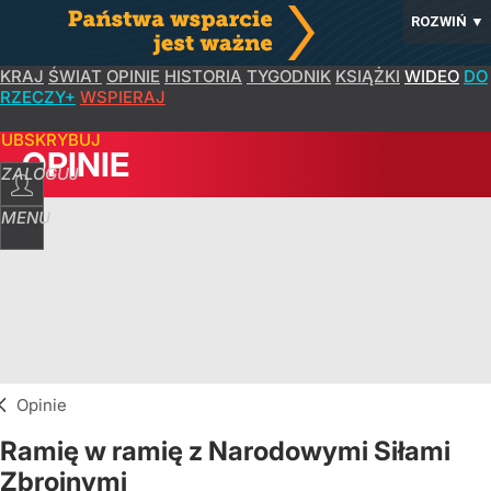
ROZWIŃ
▼
KRAJ
ŚWIAT
OPINIE
HISTORIA
TYGODNIK
KSIĄŻKI
WIDEO
DO
RZECZY+
WSPIERAJ
SUBSKRYBUJ
OPINIE
ZALOGUJ
MENU
Opinie
Ramię w ramię z Narodowymi Siłami
Zbrojnymi