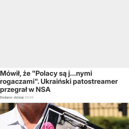
Mówił, że "Polacy są j...nymi
rogaczami". Ukraiński patostreamer
przegrał w NSA
Dodano:
dzisiaj
20:56