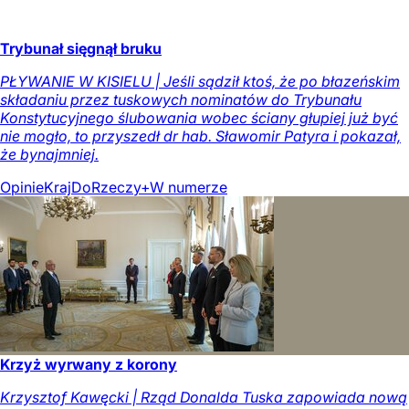
Trybunał sięgnął bruku
PŁYWANIE W KISIELU | Jeśli sądził ktoś, że po błazeńskim
składaniu przez tuskowych nominatów do Trybunału
Konstytucyjnego ślubowania wobec ściany głupiej już być
nie mogło, to przyszedł dr hab. Sławomir Patyra i pokazał,
że bynajmniej.
Opinie
Kraj
DoRzeczy+
W numerze
Krzyż wyrwany z korony
Krzysztof Kawęcki | Rząd Donalda Tuska zapowiada nową