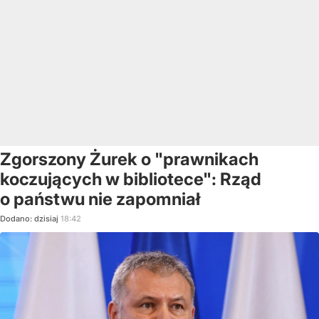
Zgorszony Żurek o "prawnikach
koczujących w bibliotece": Rząd
o państwu nie zapomniał
Dodano:
dzisiaj
18:42