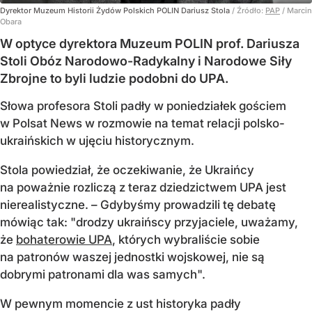
Dyrektor Muzeum Historii Żydów Polskich POLIN Dariusz Stola
/ Źródło:
PAP
/
Marcin
Obara
W optyce dyrektora Muzeum POLIN prof. Dariusza
Stoli Obóz Narodowo-Radykalny i Narodowe Siły
Zbrojne to byli ludzie podobni do UPA.
Słowa profesora Stoli padły w poniedziałek gościem
w Polsat News w rozmowie na temat relacji polsko-
ukraińskich w ujęciu historycznym.
Stola powiedział, że oczekiwanie, że Ukraińcy
na poważnie rozliczą z teraz dziedzictwem UPA jest
nierealistyczne. – Gdybyśmy prowadzili tę debatę
mówiąc tak: "drodzy ukraińscy przyjaciele, uważamy,
że
bohaterowie UPA
, których wybraliście sobie
na patronów waszej jednostki wojskowej, nie są
dobrymi patronami dla was samych".
W pewnym momencie z ust historyka padły