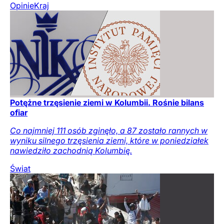
Opinie
Kraj
Potężne trzęsienie ziemi w Kolumbii. Rośnie bilans
ofiar
Co najmniej 111 osób zginęło, a 87 zostało rannych w
wyniku silnego trzęsienia ziemi, które w poniedziałek
nawiedziło zachodnią Kolumbię.
Świat