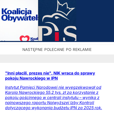
"Inni płacili, prezes nie". NIK wraca do sprawy
pokoju Nawrockiego w IPN
Instytut Pamięci Narodowej nie wyegzekwował od
Karola Nawrockiego 55,2 tys. zł za korzystanie z
pokoju gościnnego w centrali instytutu – wynika z
najnowszego raportu Najwyższej Izby Kontroli
dotyczącego wykonania budżetu IPN za 2025 rok.