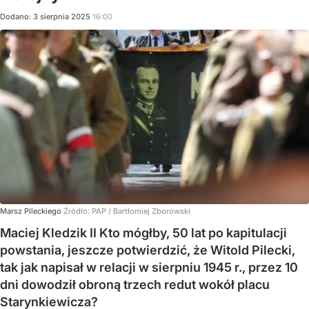
Dodano:
3
sierpnia
2025
16:00
Marsz Pileckiego
Źródło:
PAP
/
Bartłomiej Zborowski
Maciej Kledzik II Kto mógłby, 50 lat po kapitulacji
powstania, jeszcze potwierdzić, że Witold Pilecki,
tak jak napisał w relacji w sierpniu 1945 r., przez 10
dni dowodził obroną trzech redut wokół placu
Starynkiewicza?