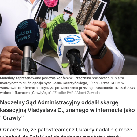
Materiały zaprezenowane podczas konferencji rzecznika prasowego ministra
koordynatora służb specjalnych Jacka Dobrzyńskiego, 10 bm. przed KPRM w
Warszawie Konferencja dotyczyła potwierdzenia przez sąd zasadności działań ABW
wobec influencera „Crawly’ego”
/ Źródło:
PAP
/
Albert Zawada
Naczelny Sąd Administracyjny oddalił skargę
kasacyjną Vladyslava O., znanego w internecie jako
"Crawly".
Oznacza to, że patostreamer z Ukrainy nadal nie może