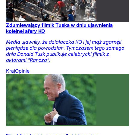
Zdumiewający filmik Tuska w dniu ujawnienia
kolejnej afery KO
Media ujawniły, że działaczka KO i jej mąż zgarnęli
pieniądze dla powodzian. Tymczasem tego samego
dnia Donald Tusk publikuje celebrycki filmik z
aktorami "Rancza".
Kraj
Opinie