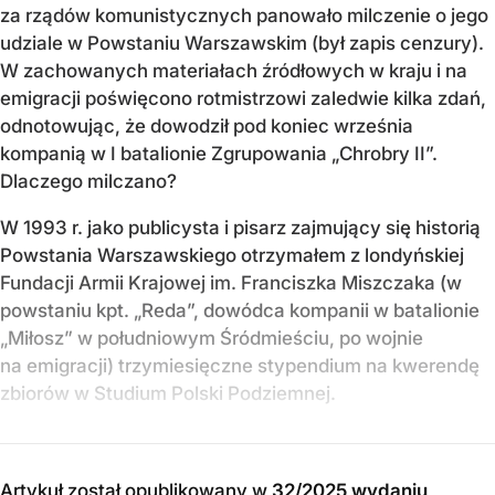
za rządów komunistycznych panowało milczenie o jego
udziale w Powstaniu Warszawskim (był zapis cenzury).
W zachowanych materiałach źródłowych w kraju i na
emigracji poświęcono rotmistrzowi zaledwie kilka zdań,
odnotowując, że dowodził pod koniec września
kompanią w I batalionie Zgrupowania „Chrobry II”.
Dlaczego milczano?
W 1993 r. jako publicysta i pisarz zajmujący się historią
Powstania Warszawskiego otrzymałem z londyńskiej
Fundacji Armii Krajowej im. Franciszka Miszczaka (w
powstaniu kpt. „Reda”, dowódca kompanii w batalionie
„Miłosz” w południowym Śródmieściu, po wojnie
na emigracji) trzymiesięczne stypendium na kwerendę
zbiorów w Studium Polski Podziemnej.
Artykuł został opublikowany w
32/2025 wydaniu