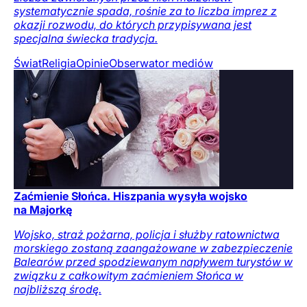
systematycznie spada, rośnie za to liczba imprez z
okazji rozwodu, do których przypisywana jest
specjalna świecka tradycja.
Świat
Religia
Opinie
Obserwator mediów
Zaćmienie Słońca. Hiszpania wysyła wojsko
na Majorkę
Wojsko, straż pożarna, policja i służby ratownictwa
morskiego zostaną zaangażowane w zabezpieczenie
Balearów przed spodziewanym napływem turystów w
związku z całkowitym zaćmieniem Słońca w
najbliższą środę.