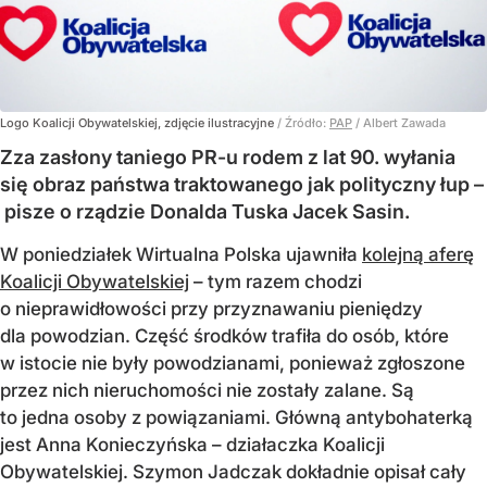
Logo Koalicji Obywatelskiej, zdjęcie ilustracyjne
/ Źródło:
PAP
/
Albert Zawada
Zza zasłony taniego PR-u rodem z lat 90. wyłania
się obraz państwa traktowanego jak polityczny łup –
pisze o rządzie Donalda Tuska Jacek Sasin.
W poniedziałek Wirtualna Polska ujawniła
kolejną aferę
Koalicji Obywatelskiej
– tym razem chodzi
o nieprawidłowości przy przyznawaniu pieniędzy
dla powodzian. Część środków trafiła do osób, które
w istocie nie były powodzianami, ponieważ zgłoszone
przez nich nieruchomości nie zostały zalane. Są
to jedna osoby z powiązaniami. Główną antybohaterką
jest Anna Konieczyńska – działaczka Koalicji
Obywatelskiej. Szymon Jadczak dokładnie opisał cały