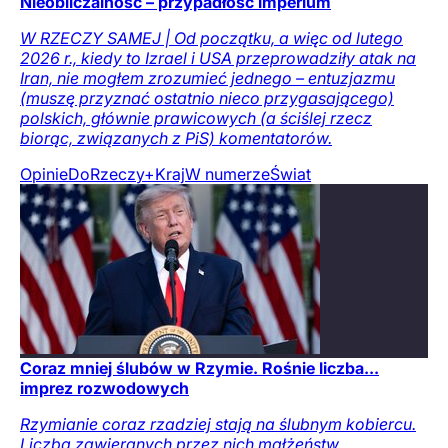
Nieobliczalność – przypadłość imperium
W RZECZY SAMEJ | Od początku, a więc od lutego
2026 r., kiedy to Izrael i USA przeprowadziły atak na
Iran, nie mogłem zrozumieć jednego – entuzjazmu
(muszę przyznać ostatnio nieco przygasającego)
polskich, głównie prawicowych (a ściślej rzecz
biorąc, związanych z PiS) komentatorów.
Opinie
DoRzeczy+
Kraj
W numerze
Świat
Coraz mniej ślubów w Rzymie. Rośnie liczba...
imprez rozwodowych
Rzymianie coraz rzadziej stają na ślubnym kobiercu.
Liczba zawieranych przez nich małżeństw