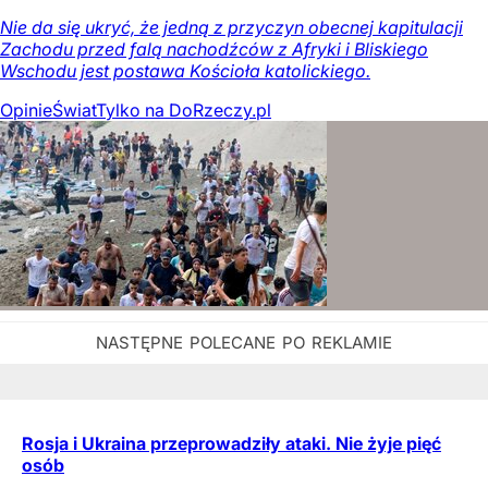
Nie da się ukryć, że jedną z przyczyn obecnej kapitulacji
Zachodu przed falą nachodźców z Afryki i Bliskiego
Wschodu jest postawa Kościoła katolickiego.
Opinie
Świat
Tylko na DoRzeczy.pl
Rosja i Ukraina przeprowadziły ataki. Nie żyje pięć
osób