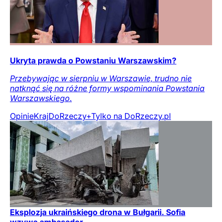
Ukryta prawda o Powstaniu Warszawskim?
Przebywając w sierpniu w Warszawie, trudno nie
natknąć się na różne formy wspominania Powstania
Warszawskiego.
Opinie
Kraj
DoRzeczy+
Tylko na DoRzeczy.pl
Eksplozja ukraińskiego drona w Bułgarii. Sofia
wzywa ambasador