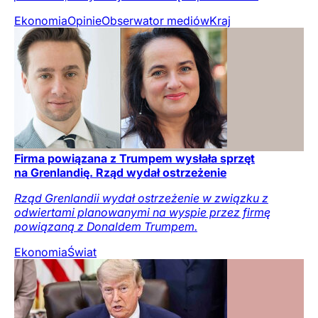
Ekonomia
Opinie
Obserwator mediów
Kraj
Firma powiązana z Trumpem wysłała sprzęt
na Grenlandię. Rząd wydał ostrzeżenie
Rząd Grenlandii wydał ostrzeżenie w związku z
odwiertami planowanymi na wyspie przez firmę
powiązaną z Donaldem Trumpem.
Ekonomia
Świat