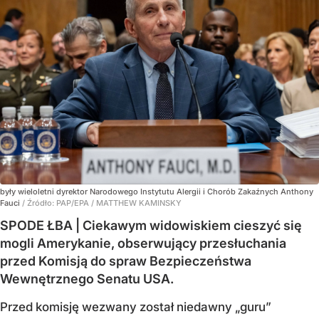
były wieloletni dyrektor Narodowego Instytutu Alergii i Chorób Zakaźnych Anthony
Fauci
/ Źródło:
PAP/EPA
/
MATTHEW KAMINSKY
SPODE ŁBA | Ciekawym widowiskiem cieszyć się
mogli Amerykanie, obserwujący przesłuchania
przed Komisją do spraw Bezpieczeństwa
Wewnętrznego Senatu USA.
Przed komisję wezwany został niedawny „guru”