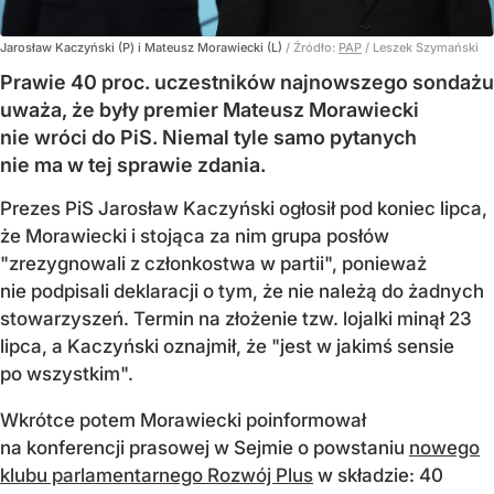
Jarosław Kaczyński (P) i Mateusz Morawiecki (L)
/ Źródło:
PAP
/
Leszek Szymański
Prawie 40 proc. uczestników najnowszego sondażu
uważa, że były premier Mateusz Morawiecki
nie wróci do PiS. Niemal tyle samo pytanych
nie ma w tej sprawie zdania.
Prezes PiS Jarosław Kaczyński ogłosił pod koniec lipca,
że Morawiecki i stojąca za nim grupa posłów
"zrezygnowali z członkostwa w partii", ponieważ
nie podpisali deklaracji o tym, że nie należą do żadnych
stowarzyszeń. Termin na złożenie tzw. lojalki minął 23
lipca, a Kaczyński oznajmił, że "jest w jakimś sensie
po wszystkim".
Wkrótce potem Morawiecki poinformował
na konferencji prasowej w Sejmie o powstaniu
nowego
klubu parlamentarnego Rozwój Plus
w składzie: 40