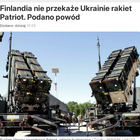
Finlandia nie przekaże Ukrainie rakiet
Patriot. Podano powód
Dodano:
dzisiaj
10:29
System obrony powietrznej Patriot, zdjęcie ilustracyjne
/ Źródło:
PAP/EPA
/
VALDA