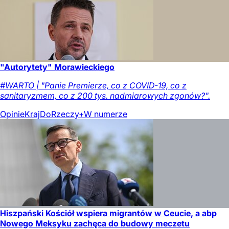
"Autorytety" Morawieckiego
#WARTO | "Panie Premierze, co z COVID-19, co z
sanitaryzmem, co z 200 tys. nadmiarowych zgonów?".
Opinie
Kraj
DoRzeczy+
W numerze
Hiszpański Kościół wspiera migrantów w Ceucie, a abp
Nowego Meksyku zachęca do budowy meczetu