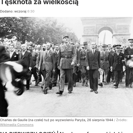
Tęsknota za wielkością
Dodano:
wczoraj
6:30
Charles de Gaulle (na czele) tuż po wyzwoleniu Paryża, 26 sierpnia 1944
/ Źródło:
Wikimedia Commons