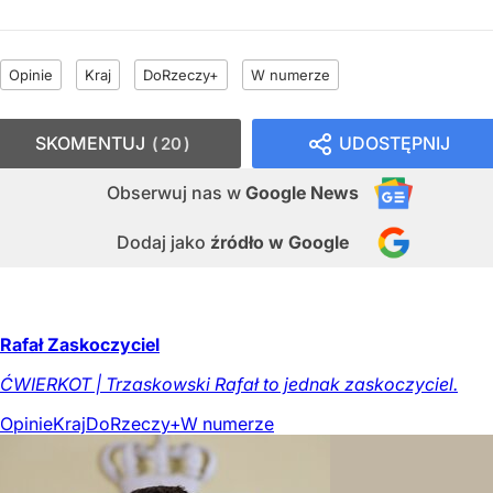
Opinie
Kraj
DoRzeczy+
W numerze
SKOMENTUJ
UDOSTĘPNIJ
20
Obserwuj nas
w
Google News
Dodaj jako
źródło w Google
Rafał Zaskoczyciel
ĆWIERKOT | Trzaskowski Rafał to jednak zaskoczyciel.
Opinie
Kraj
DoRzeczy+
W numerze