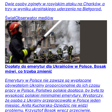
Dwie osoby zginęły w rosyjskim ataku na Charków, a
trzy w wyniku ukraińskiego uderzenia na Biełgorod.
Świat
Obserwator mediów
Dopłaty do emerytur dla Ukraińców w Polsce. Bosak
mówi, co trzeba zmienić
Emerytury w Polsce nie zawsze są wypłacane
obywatelom Ukrainy proporcjonalnie do ich czasu
pracy w Polsce. Państwo polskie dopłaca, by była to
wysokość polskiej minimalnej emerytury. Wystarczy,
że osoba z Ukrainy przepracowała w Polsce jeden
miesiąc. Anita Kucharska-Dziedzic nie widzi
problemu, Krzysztof Bosak wręcz przeciwnie.