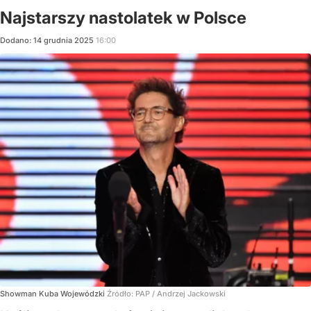
Najstarszy nastolatek w Polsce
Dodano:
14
grudnia
2025
16:00
Showman Kuba Wojewódzki
Źródło:
PAP
/
Andrzej Jackowski