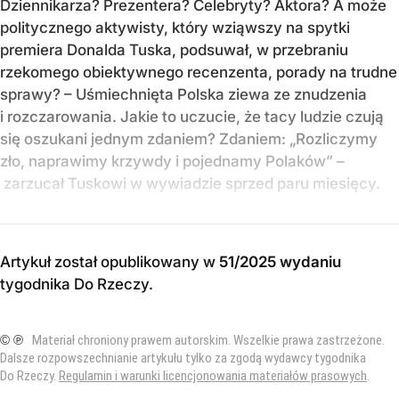
Dziennikarza? Prezentera? Celebryty? Aktora? A może
politycznego aktywisty, który wziąwszy na spytki
premiera Donalda Tuska, podsuwał, w przebraniu
rzekomego obiektywnego recenzenta, porady na trudne
sprawy? – Uśmiechnięta Polska ziewa ze znudzenia
i rozczarowania. Jakie to uczucie, że tacy ludzie czują
się oszukani jednym zdaniem? Zdaniem: „Rozliczymy
zło, naprawimy krzywdy i pojednamy Polaków” –
zarzucał Tuskowi w wywiadzie sprzed paru miesięcy.
Artykuł został opublikowany w
51/2025 wydaniu
tygodnika Do Rzeczy
.
© ℗
Materiał chroniony prawem autorskim. Wszelkie prawa zastrzeżone.
Dalsze rozpowszechnianie artykułu tylko za zgodą wydawcy tygodnika
Do Rzeczy.
Regulamin i warunki licencjonowania materiałów prasowych
.