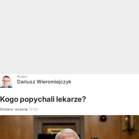
Autor:
Dariusz Wieromiejczyk
Kogo popychali lekarze?
Dodano:
wczoraj
13:00