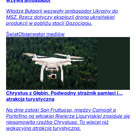
Władze Bułgarii wezwały ambasador Ukrainy do
MSZ. Rzecz dotyczy eksplozji drona ukraińskiej
produkcji w pobliżu stacji Gazociągu.
Świat
Obserwator mediów
Chrystus z Głębin. Podwodny strażnik pamięci i...
atrakcja turystyczna
Na dnie zatoki San Fruttuoso, między Camogli a
Portofino na włoskiej Riwierze Liguryjskiej znajduje się
niesamowita rzeźba Chrystusa. To więcej niż
wakacyjna atrakcja turystyczna.