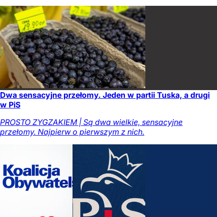
Dwa sensacyjne przełomy. Jeden w partii Tuska, a drugi
w PiS
PROSTO ZYGZAKIEM | Są dwa wielkie, sensacyjne
przełomy. Najpierw o pierwszym z nich.