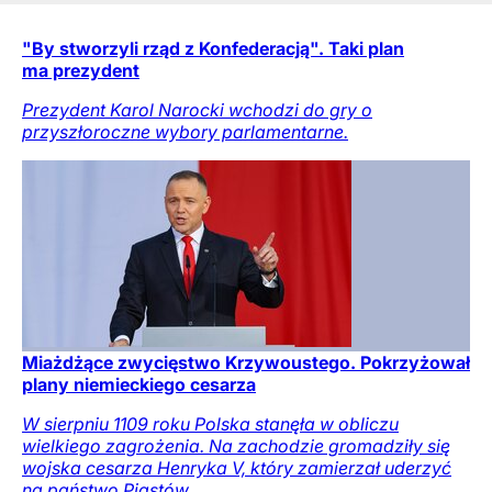
"By stworzyli rząd z Konfederacją". Taki plan
ma prezydent
Prezydent Karol Narocki wchodzi do gry o
przyszłoroczne wybory parlamentarne.
Miażdżące zwycięstwo Krzywoustego. Pokrzyżował
plany niemieckiego cesarza
W sierpniu 1109 roku Polska stanęła w obliczu
wielkiego zagrożenia. Na zachodzie gromadziły się
wojska cesarza Henryka V, który zamierzał uderzyć
na państwo Piastów.