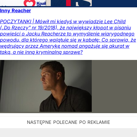
Inny Reacher
POCZYTANKI | Mówił mi kiedyś w wywiadzie Lee Child
(„Do Rzeczy” nr 19/2018), że największy kłopot w pisaniu
powieści o Jacku Reacherze to wymyślenie wiarygodnego
powodu, dla którego wplątuje się w kabałę: Co sprawia, że
wędrujący przez Amerykę nomad angażuje się akurat w
taką, a nie inną kryminalną sprawę?