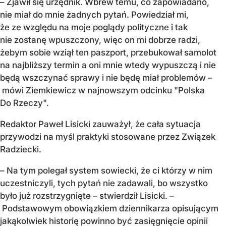
– Zjawił się urzędnik. Wbrew temu, co zapowiadano,
nie miał do mnie żadnych pytań. Powiedział mi,
że ze względu na moje poglądy polityczne i tak
nie zostanę wpuszczony, więc on mi dobrze radzi,
żebym sobie wziął ten paszport, przebukował samolot
na najbliższy termin a oni mnie wtedy wypuszczą i nie
będą wszczynać sprawy i nie będę miał problemów –
mówi Ziemkiewicz w najnowszym odcinku "Polska
Do Rzeczy".
Redaktor Paweł Lisicki zauważył, że cała sytuacja
przywodzi na myśl praktyki stosowane przez Związek
Radziecki.
– Na tym polegał system sowiecki, że ci którzy w nim
uczestniczyli, tych pytań nie zadawali, bo wszystko
było już rozstrzygnięte – stwierdził Lisicki. –
Podstawowym obowiązkiem dziennikarza opisującym
jakąkolwiek historię powinno być zasięgnięcie opinii