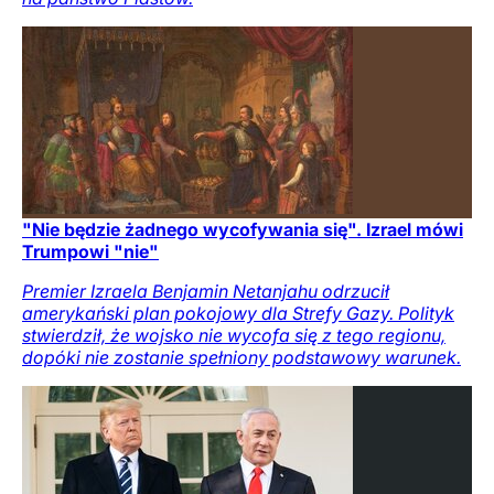
"Nie będzie żadnego wycofywania się". Izrael mówi
Trumpowi "nie"
Premier Izraela Benjamin Netanjahu odrzucił
amerykański plan pokojowy dla Strefy Gazy. Polityk
stwierdził, że wojsko nie wycofa się z tego regionu,
dopóki nie zostanie spełniony podstawowy warunek.