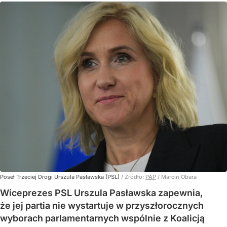
Poseł Trzeciej Drogi Urszula Pasławska (PSL)
/ Źródło:
PAP
/
Marcin Obara
Wiceprezes PSL Urszula Pasławska zapewnia,
że jej partia nie wystartuje w przyszłorocznych
wyborach parlamentarnych wspólnie z Koalicją