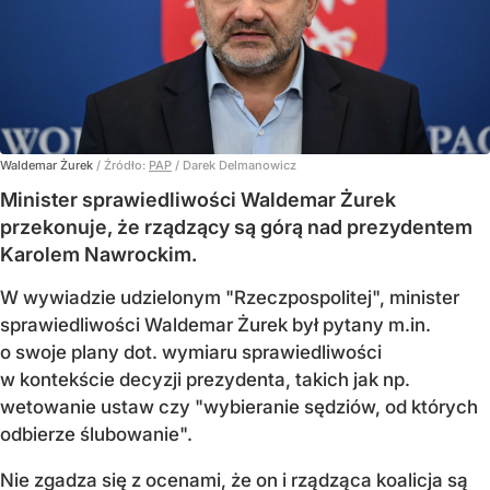
Waldemar Żurek
/ Źródło:
PAP
/
Darek Delmanowicz
Minister sprawiedliwości Waldemar Żurek
przekonuje, że rządzący są górą nad prezydentem
Karolem Nawrockim.
W wywiadzie udzielonym "Rzeczpospolitej", minister
sprawiedliwości Waldemar Żurek był pytany m.in.
o swoje plany dot. wymiaru sprawiedliwości
w kontekście decyzji prezydenta, takich jak np.
wetowanie ustaw czy "wybieranie sędziów, od których
odbierze ślubowanie".
Nie zgadza się z ocenami, że on i rządząca koalicja są