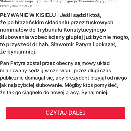
Ślubowanie sędziego Trybunału Konstytucyjnego Sławomira Patyry
/ Źródło:
Przemysław Keler / KPRP
PŁYWANIE W KISIELU | Jeśli sądził ktoś,
że po błazeńskim składaniu przez tuskowych
nominatów do Trybunału Konstytucyjnego
ślubowania wobec ściany głupiej już być nie mogło,
to przyszedł dr hab. Sławomir Patyra i pokazał,
że bynajmniej.
Pan Patyra został przez obecny sejmowy układ
mianowany sędzią w czerwcu i przez długi czas
publicznie domagał się, aby prezydent przyjął od niego
jak najszybciej ślubowanie. Mógłby ktoś pomyśleć,
że tak go ciągnęło do nowej pracy. Bynajmniej.
CZYTAJ DALEJ