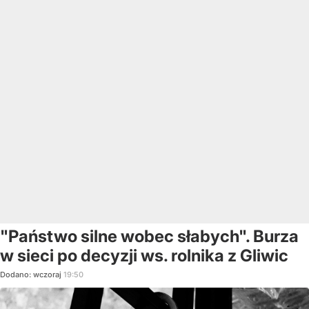
"Państwo silne wobec słabych". Burza
w sieci po decyzji ws. rolnika z Gliwic
Dodano:
wczoraj
19:50