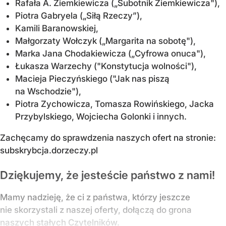
Rafała A. Ziemkiewicza („Subotnik Ziemkiewicza"),
Piotra Gabryela („Siłą Rzeczy”),
Kamili Baranowskiej,
Małgorzaty Wołczyk („Margarita na sobotę"),
Marka Jana Chodakiewicza („Cyfrowa onuca"),
Łukasza Warzechy ("Konstytucja wolności"),
Macieja Pieczyńskiego ("Jak nas piszą
na Wschodzie"),
Piotra Zychowicza, Tomasza Rowińskiego, Jacka
Przybylskiego, Wojciecha Golonki i innych.
Zachęcamy do sprawdzenia naszych ofert na stronie:
subskrybcja.dorzeczy.pl
Dziękujemy, że jesteście państwo z nami!
Mamy nadzieję, że ci z państwa, którzy jeszcze
nie skorzystali z naszej oferty, dołączą do grona
naszych stałych Czytelników.