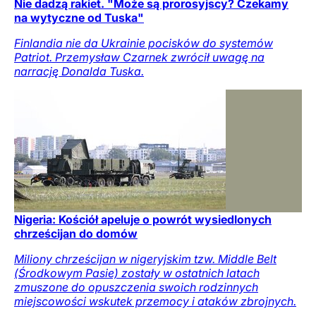
Nie dadzą rakiet. "Może są prorosyjscy? Czekamy
na wytyczne od Tuska"
Finlandia nie da Ukrainie pocisków do systemów
Patriot. Przemysław Czarnek zwrócił uwagę na
narrację Donalda Tuska.
Nigeria: Kościół apeluje o powrót wysiedlonych
chrześcijan do domów
Miliony chrześcijan w nigeryjskim tzw. Middle Belt
(Środkowym Pasie) zostały w ostatnich latach
zmuszone do opuszczenia swoich rodzinnych
miejscowości wskutek przemocy i ataków zbrojnych.