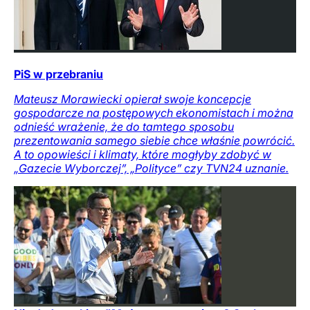
PiS w przebraniu
Mateusz Morawiecki opierał swoje koncepcje
gospodarcze na postępowych ekonomistach i można
odnieść wrażenie, że do tamtego sposobu
prezentowania samego siebie chce właśnie powrócić.
A to opowieści i klimaty, które mogłyby zdobyć w
„Gazecie Wyborczej”, „Polityce” czy TVN24 uznanie.