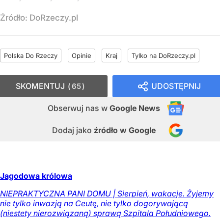
Źródło:
DoRzeczy.pl
Polska Do Rzeczy
Opinie
Kraj
Tylko na DoRzeczy.pl
SKOMENTUJ
UDOSTĘPNIJ
65
Obserwuj nas
w
Google News
Dodaj jako
źródło w Google
Jagodowa królowa
NIEPRAKTYCZNA PANI DOMU | Sierpień, wakacje. Żyjemy
nie tylko inwazją na Ceutę, nie tylko dogorywającą
(niestety nierozwiązaną) sprawą Szpitala Południowego.