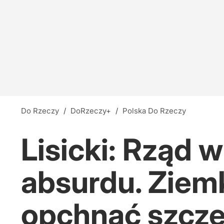
Do Rzeczy
/
DoRzeczy+
/
Polska Do Rzeczy
Lisicki: Rząd
absurdu. Ziem
opchnąć szczep