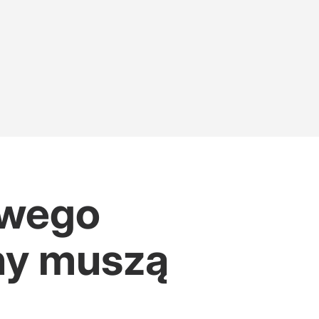
owego
ny muszą