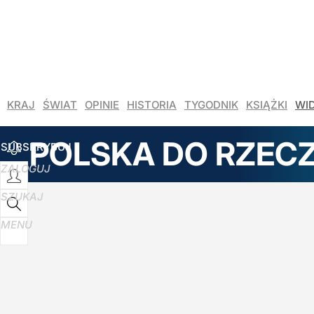
Udostępnij
9
Skomentuj
KRAJ
ŚWIAT
OPINIE
HISTORIA
TYGODNIK
KSIĄŻKI
WI
POLSKA DO RZEC
SUBSKRYBUJ
ZALOGUJ
SZUKAJ
MENU