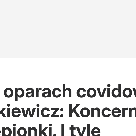
 w oparach covid
kiewicz: Koncer
ionki. I tyle