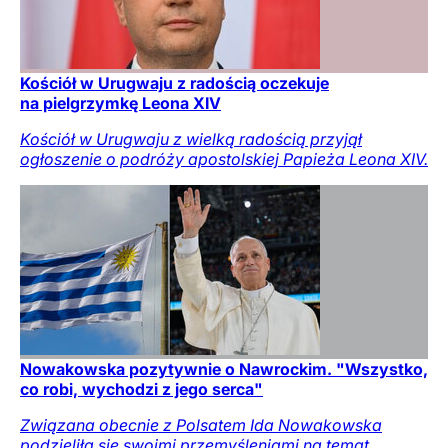
Kościół w Urugwaju z radością oczekuje
na pielgrzymkę Leona XIV
Kościół w Urugwaju z wielką radością przyjął
ogłoszenie o podróży apostolskiej Papieża Leona XIV.
Nowakowska pozytywnie o Nawrockim. "Wszystko,
co robi, wychodzi z jego serca"
Związana obecnie z Polsatem Ida Nowakowska
podzieliła się swoimi przemyśleniami na temat