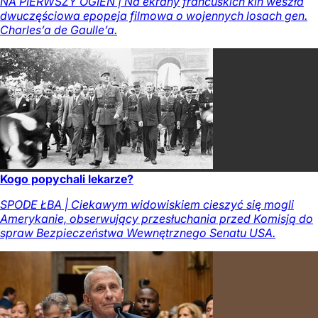
NA PIERWSZY OGIEŃ | Na ekrany francuskich kin weszła
dwuczęściowa epopeja filmowa o wojennych losach gen.
Charles’a de Gaulle’a.
Kogo popychali lekarze?
SPODE ŁBA | Ciekawym widowiskiem cieszyć się mogli
Amerykanie, obserwujący przesłuchania przed Komisją do
spraw Bezpieczeństwa Wewnętrznego Senatu USA.