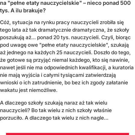
na "pełne etaty nauczycielskie" – nieco ponad 500
tys. A ilu brakuje?
Cóż, sytuacja na rynku pracy nauczycieli zrobiła się
tego lata aż tak dramatycznie dramatyczna, że szkoły
poszukują aż… ponad 20 tys. nauczycieli. Czyli, biorąc
pod uwagę owe "pełne etaty nauczycielskie", szukają
aż jednego na każdych 25 nauczycieli. Doszło do tego,
że gotowe są przyjąć niemal każdego, kto się nawinie,
nawet jeśli nie ma odpowiednich kwalifikacji, a kuratoria
nie mają wyjścia i całymi tysiącami zatwierdzają
wnioski o ich zatrudnienie, bo bez ich zgody załatanie
wakatu jest niemożliwe.
A dlaczego szkoły szukają naraz aż tak wielu
nauczycieli? Bo tak wielu z nich szkoły właśnie
porzuciło. A dlaczego tak wielu z nich nagle...