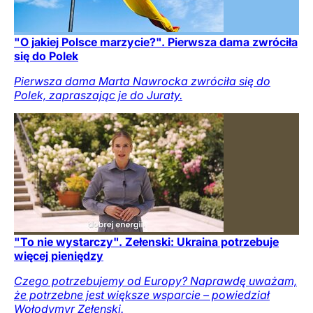
"O jakiej Polsce marzycie?". Pierwsza dama zwróciła
się do Polek
Pierwsza dama Marta Nawrocka zwróciła się do
Polek, zapraszając je do Juraty.
"To nie wystarczy". Zełenski: Ukraina potrzebuje
więcej pieniędzy
Czego potrzebujemy od Europy? Naprawdę uważam,
że potrzebne jest większe wsparcie – powiedział
Wołodymyr Zełenski.