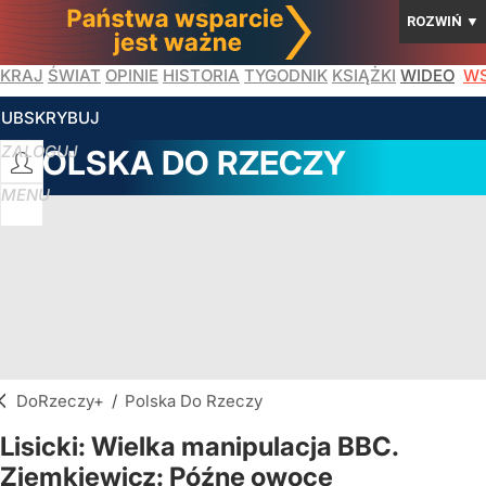
ROZWIŃ
▼
KRAJ
ŚWIAT
OPINIE
HISTORIA
TYGODNIK
KSIĄŻKI
WIDEO
WS
SUBSKRYBUJ
ZALOGUJ
POLSKA DO RZECZY
MENU
DoRzeczy+
/
Polska Do Rzeczy
Lisicki: Wielka manipulacja BBC.
Ziemkiewicz: Późne owoce