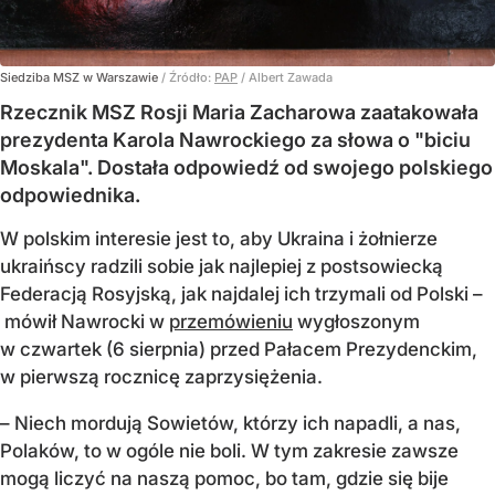
Siedziba MSZ w Warszawie
/ Źródło:
PAP
/
Albert Zawada
Rzecznik MSZ Rosji Maria Zacharowa zaatakowała
prezydenta Karola Nawrockiego za słowa o "biciu
Moskala". Dostała odpowiedź od swojego polskiego
odpowiednika.
W polskim interesie jest to, aby Ukraina i żołnierze
ukraińscy radzili sobie jak najlepiej z postsowiecką
Federacją Rosyjską, jak najdalej ich trzymali od Polski –
mówił Nawrocki w
przemówieniu
wygłoszonym
w czwartek (6 sierpnia) przed Pałacem Prezydenckim,
w pierwszą rocznicę zaprzysiężenia.
– Niech mordują Sowietów, którzy ich napadli, a nas,
Polaków, to w ogóle nie boli. W tym zakresie zawsze
mogą liczyć na naszą pomoc, bo tam, gdzie się bije