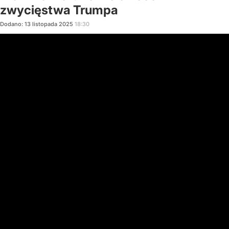
zwycięstwa Trumpa
Dodano:
13
listopada
2025
18:30