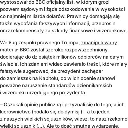
wystosował do BBC oficjalny list, w którym grozi
pozwem sądowym i żąda odszkodowania w wysokości
co najmniej miliarda dolarów. Prawnicy domagają się
także wycofania fałszywych informacji, przeprosin
oraz rekompensaty za szkody finansowe i wizerunkowe.
Według zespołu prawnego Trumpa,
zmanipulowany
materiał BBC
został szeroko rozpowszechniony,
docierając do dziesiątek milionów odbiorców na całym
świecie. Ich zdaniem wideo zawierało treści, które miały
fałszywie sugerować, że prezydent zachęcał
do zamieszek na Kapitolu, co w ich ocenie stanowi
poważne naruszenie standardów dziennikarskich
i wizerunku urzędującego prezydenta.
– Oszukali opinię publiczną i przyznali się do tego, a ich
kierownictwo (podało się do dymisji) – a to jeden
z naszych wielkich sojuszników, wiesz, to nasz rzekomo
wielki sojusznik (...). Ale to dość smutne wydarzenie.