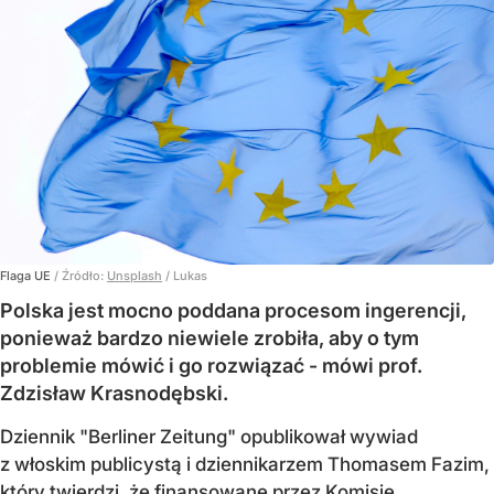
Flaga UE
/ Źródło:
Unsplash
/
Lukas
Polska jest mocno poddana procesom ingerencji,
ponieważ bardzo niewiele zrobiła, aby o tym
problemie mówić i go rozwiązać - mówi prof.
Zdzisław Krasnodębski.
Dziennik "Berliner Zeitung" opublikował wywiad
z włoskim publicystą i dziennikarzem Thomasem Fazim,
który twierdzi, że finansowane przez Komisję