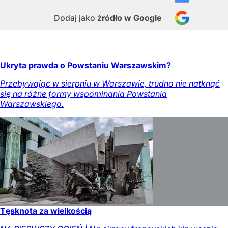
Dodaj jako
źródło w Google
Ukryta prawda o Powstaniu Warszawskim?
Przebywając w sierpniu w Warszawie, trudno nie natknąć
się na różne formy wspominania Powstania
Warszawskiego.
Tęsknota za wielkością