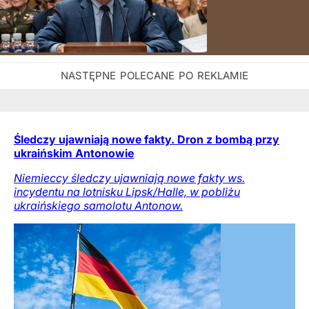
Śledczy ujawniają nowe fakty. Dron z bombą przy
ukraińskim Antonowie
Niemieccy śledczy ujawniają nowe fakty ws.
incydentu na lotnisku Lipsk/Halle, w pobliżu
ukraińskiego samolotu Antonow.