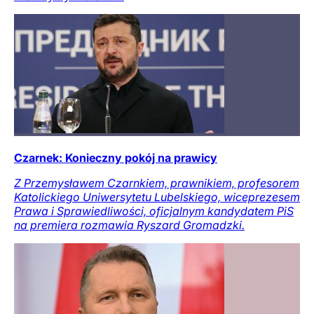
Czarnek: Konieczny pokój na prawicy
Z Przemysławem Czarnkiem, prawnikiem, profesorem
Katolickiego Uniwersytetu Lubelskiego, wiceprezesem
Prawa i Sprawiedliwości, oficjalnym kandydatem PiS
na premiera rozmawia Ryszard Gromadzki.