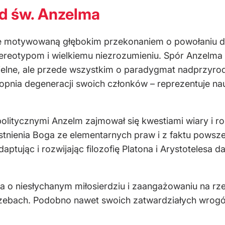
ad św. Anzelma
ale motywowaną głębokim przekonaniem o powołaniu 
stereotypom i wielkiemu niezrozumieniu. Spór Anzelma 
ielne, ale przede wszystkim o paradygmat nadprzyrod
 stopnia degeneracji swoich członków – reprezentuje n
olitycznymi Anzelm zajmował się kwestiami wiary i roz
tnienia Boga ze elementarnych praw i z faktu powsze
daptując i rozwijając filozofię Platona i Arystotelesa 
a o niesłychanym miłosierdziu i zaangażowaniu na rze
rzebach. Podobno nawet swoich zatwardziałych wrogów