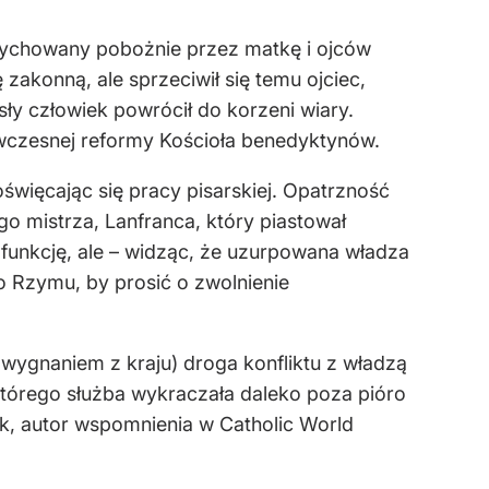
ychowany pobożnie przez matkę i ojców
zakonną, ale sprzeciwił się temu ojciec,
sły człowiek powrócił do korzeni wiary.
ówczesnej reformy Kościoła benedyktynów.
oświęcając się pracy pisarskiej. Opatrzność
o mistrza, Lanfranca, który piastował
 funkcję, ale – widząc, że uzurpowana władza
do Rzymu, by prosić o zwolnienie
z wygnaniem z kraju) droga konfliktu z władzą
 którego służba wykraczała daleko poza pióro
ck, autor wspomnienia w Catholic World