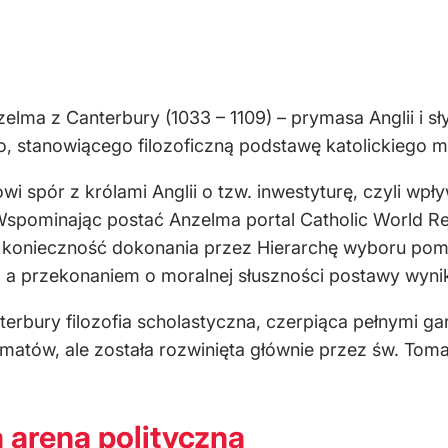
nzelma z Canterbury (1033 – 1109) – prymasa Anglii i 
 stanowiącego filozoficzną podstawę katolickiego my
wi spór z królami Anglii o tzw. inwestyturę, czyli wpł
 Wspominając postać Anzelma portal Catholic World R
e konieczność dokonania przez Hierarchę wyboru pom
 a przekonaniem o moralnej słuszności postawy wynik
rbury filozofia scholastyczna, czerpiąca pełnymi garś
matów, ale została rozwinięta głównie przez św. Tom
 areną polityczną