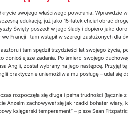
krycie swojego właściwego powołania. Wprawdzie w
zesną edukację, już jako 15-latek chciał obrać drogę 
szły Święty poszedł w jego ślady i dopiero jako doro
we Francji i tam wstąpił w szeregi zasłużonych dla 
asztoru i tam spędził trzydzieści lat swojego życia, p
o donioślejsze zadania. Po śmierci swojego duchoweg
a Anglii, został wybrany na jego następcę. Przyjął tę
glii praktycznie uniemożliwia mu posługę – udał się 
czas rozpoczęła się długa i pełna trudności (łącznie 
kcie Anzelm zachowywał się jak rzadki bohater wiary,
powy księgarski temperament” – pisze Sean Fitzpatri