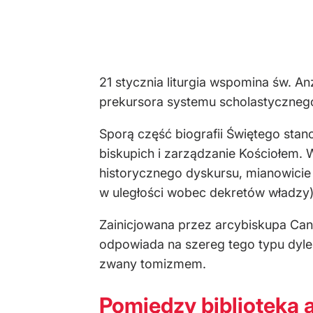
21 stycznia liturgia wspomina św. A
prekursora systemu scholastycznego,
Sporą część biografii Świętego stano
biskupich i zarządzanie Kościołem.
historycznego dyskursu, mianowici
w uległości wobec dekretów władzy)
Zainicjowana przez arcybiskupa Cante
odpowiada na szereg tego typu dyle
zwany tomizmem.
Pomiędzy biblioteką a