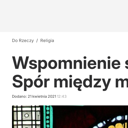
Do Rzeczy
/
Religia
Wspomnienie ś
Spór między m
Dodano:
21
kwietnia
2021
12:43