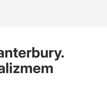
nterbury.
galizmem