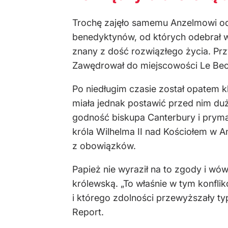
Trochę zajęło samemu Anzelmowi od
benedyktynów, od których odebrał wc
znany z dość rozwiązłego życia. Przy
Zawędrował do miejscowości Le Bec 
Po niedługim czasie został opatem kl
miała jednak postawić przed nim duż
godność biskupa Canterbury i prymas
króla Wilhelma II nad Kościołem w An
z obowiązków.
Papież nie wyraził na to zgody i wów
królewską. „To właśnie w tym konfli
i którego zdolności przewyższały ty
Report.