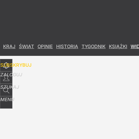
Udostępnij
5
Skomentuj
KRAJ
ŚWIAT
OPINIE
HISTORIA
TYGODNIK
KSIĄŻKI
WI
SUBSKRYBUJ
ZALOGUJ
SZUKAJ
MENU