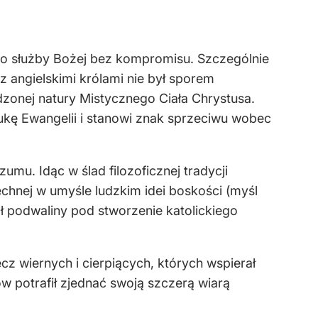
do służby Bożej bez kompromisu. Szczególnie
z angielskimi królami nie był sporem
zonej natury Mistycznego Ciała Chrystusa.
aukę Ewangelii i stanowi znak sprzeciwu wobec
umu. Idąc w ślad filozoficznej tradycji
chnej w umyśle ludzkim idei boskości (myśl
dał podwaliny pod stworzenie katolickiego
cz wiernych i cierpiących, których wspierał
 potrafił zjednać swoją szczerą wiarą