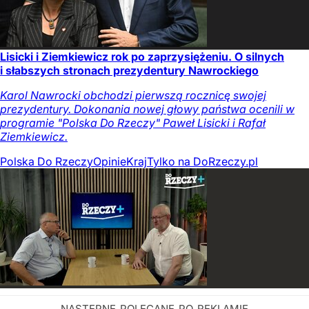
Lisicki i Ziemkiewicz rok po zaprzysiężeniu. O silnych
i słabszych stronach prezydentury Nawrockiego
Karol Nawrocki obchodzi pierwszą rocznicę swojej
prezydentury. Dokonania nowej głowy państwa ocenili w
programie "Polska Do Rzeczy" Paweł Lisicki i Rafał
Ziemkiewicz.
Polska Do Rzeczy
Opinie
Kraj
Tylko na DoRzeczy.pl