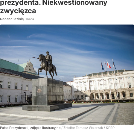
prezydenta. Niekwestionowany
zwycięzca
Dodano:
dzisiaj
16:24
Pałac Prezydencki, zdjęcie ilustracyjne
/ Źródło:
Tomasz Walerzak / KPRP