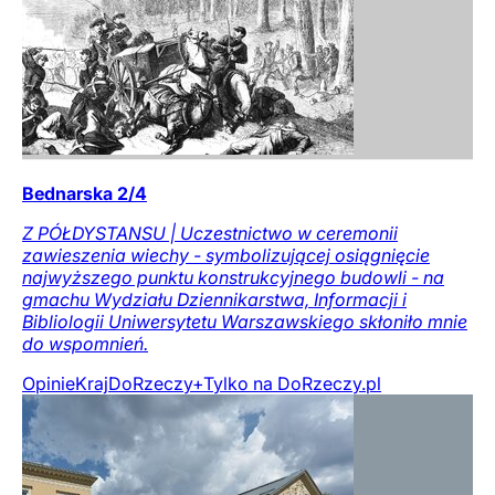
Bednarska 2/4
Z PÓŁDYSTANSU | Uczestnictwo w ceremonii
zawieszenia wiechy - symbolizującej osiągnięcie
najwyższego punktu konstrukcyjnego budowli - na
gmachu Wydziału Dziennikarstwa, Informacji i
Bibliologii Uniwersytetu Warszawskiego skłoniło mnie
do wspomnień.
Opinie
Kraj
DoRzeczy+
Tylko na DoRzeczy.pl