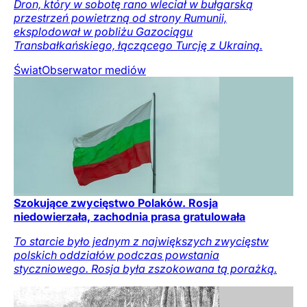
Dron, który w sobotę rano wleciał w bułgarską
przestrzeń powietrzną od strony Rumunii,
eksplodował w pobliżu Gazociągu
Transbałkańskiego, łączącego Turcję z Ukrainą.
Świat
Obserwator mediów
Szokujące zwycięstwo Polaków. Rosja
niedowierzała, zachodnia prasa gratulowała
To starcie było jednym z największych zwycięstw
polskich oddziałów podczas powstania
styczniowego. Rosja była zszokowana tą porażką.