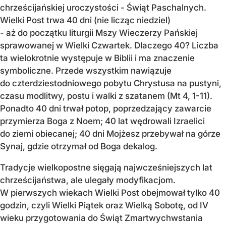
chrześcijańskiej uroczystości - Świąt Paschalnych.
Wielki Post trwa 40 dni (nie licząc niedziel)
- aż do początku liturgii Mszy Wieczerzy Pańskiej
sprawowanej w Wielki Czwartek. Dlaczego 40? Liczba
ta wielokrotnie występuje w Biblii i ma znaczenie
symboliczne. Przede wszystkim nawiązuje
do czterdziestodniowego pobytu Chrystusa na pustyni,
czasu modlitwy, postu i walki z szatanem (Mt 4, 1-11).
Ponadto 40 dni trwał potop, poprzedzający zawarcie
przymierza Boga z Noem; 40 lat wędrowali Izraelici
do ziemi obiecanej; 40 dni Mojżesz przebywał na górze
Synaj, gdzie otrzymał od Boga dekalog.
Tradycje wielkopostne sięgają najwcześniejszych lat
chrześcijaństwa, ale ulegały modyfikacjom.
W pierwszych wiekach Wielki Post obejmował tylko 40
godzin, czyli Wielki Piątek oraz Wielką Sobotę, od IV
wieku przygotowania do Świąt Zmartwychwstania