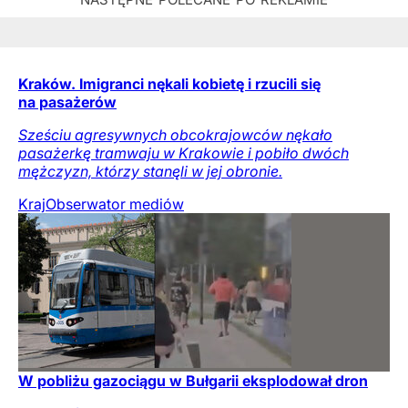
Kraków. Imigranci nękali kobietę i rzucili się
na pasażerów
Sześciu agresywnych obcokrajowców nękało
pasażerkę tramwaju w Krakowie i pobiło dwóch
mężczyzn, którzy stanęli w jej obronie.
Kraj
Obserwator mediów
W pobliżu gazociągu w Bułgarii eksplodował dron