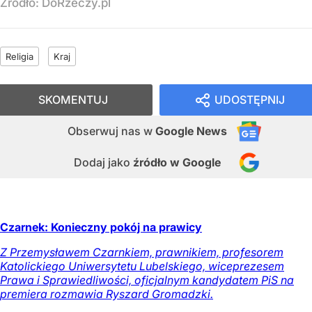
Źródło:
DoRzeczy.pl
Religia
Kraj
SKOMENTUJ
UDOSTĘPNIJ
Obserwuj nas
w
Google News
Dodaj jako
źródło w Google
Czarnek: Konieczny pokój na prawicy
Z Przemysławem Czarnkiem, prawnikiem, profesorem
Katolickiego Uniwersytetu Lubelskiego, wiceprezesem
Prawa i Sprawiedliwości, oficjalnym kandydatem PiS na
premiera rozmawia Ryszard Gromadzki.