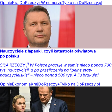
Opinie
Kraj
DoRzeczy+
W numerze
Tylko na DoRzeczy.pl
Nauczyciele z łapanki, czyli katastrofa oświatowa
po polsku
SIŁĄ RZECZY || W Polsce pracuje w sumie nieco ponad 700
tys. nauczycieli, a po przeliczeniu na "pełne etaty
nauczycielskie" – nieco ponad 500 tys. A ilu brakuje?
Opinie
Ekonomia
Kraj
DoRzeczy+
Tylko na DoRzeczy.pl