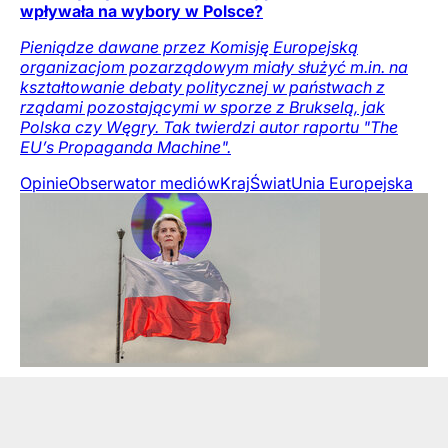
wpływała na wybory w Polsce?
Pieniądze dawane przez Komisję Europejską
organizacjom pozarządowym miały służyć m.in. na
kształtowanie debaty politycznej w państwach z
rządami pozostającymi w sporze z Brukselą, jak
Polska czy Węgry. Tak twierdzi autor raportu "The
EU’s Propaganda Machine".
Opinie
Obserwator mediów
Kraj
Świat
Unia Europejska