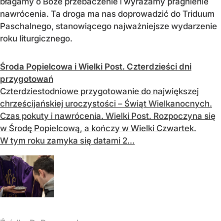
błagamy o Boże przebaczenie i wyrażamy pragnienie
nawrócenia. Ta droga ma nas doprowadzić do Triduum
Paschalnego, stanowiącego najważniejsze wydarzenie
roku liturgicznego.
Środa Popielcowa i Wielki Post. Czterdzieści dni
przygotowań
Czterdziestodniowe przygotowanie do największej
chrześcijańskiej uroczystości – Świąt Wielkanocnych.
Czas pokuty i nawrócenia. Wielki Post. Rozpoczyna się
w Środę Popielcową, a kończy w Wielki Czwartek.
W tym roku zamyka się datami 2...