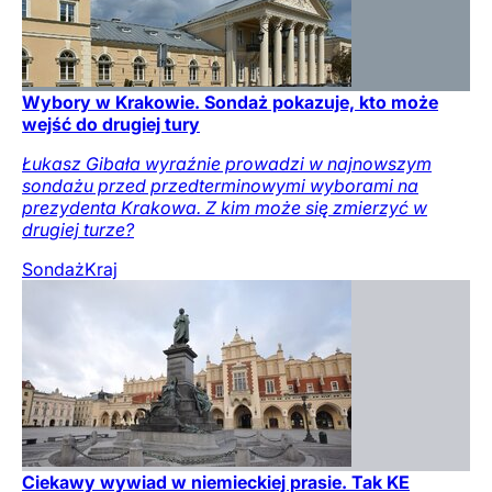
Wybory w Krakowie. Sondaż pokazuje, kto może
wejść do drugiej tury
Łukasz Gibała wyraźnie prowadzi w najnowszym
sondażu przed przedterminowymi wyborami na
prezydenta Krakowa. Z kim może się zmierzyć w
drugiej turze?
Sondaż
Kraj
Ciekawy wywiad w niemieckiej prasie. Tak KE