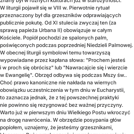
znany był w różnych kulturach już w starożytności.
W liturgii pojawił się w VIII w. Pierwotnie rytuał
przeznaczony był dla grzeszników odprawiających
publicznie pokutę. Od XI stulecia zwyczaj ten (za
sprawą papieża Urbana II) obowiązuje w całym
Kościele. Popiół pochodzi ze spalonych palm,
poświęconych podczas poprzedniej Niedzieli Palmowej.
W obecnej liturgii symbolowi temu towarzyszą
wypowiadane przez kapłana słowa: "Prochem jesteś
i w proch się obrócisz" lub "Nawracajcie się i wierzcie
w Ewangelię". Obrzęd odbywa się podczas Mszy św..
Choć prawo kanoniczne nie nakłada na wiernych
obowiązku uczestniczenia w tym dniu w Eucharystii,
to zaznacza jednak, że z tej powszechnej praktyki
nie powinno się rezygnować bez ważnej przyczyny.
Warto już w pierwszym dniu Wielkiego Postu wkroczyć
na drogę nawrócenia. W obrzędzie posypania głów
popiołem, uznajemy, że jesteśmy grzesznikami,