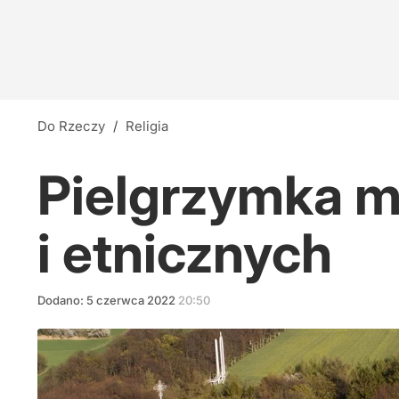
Tusk sojusznikiem Brauna? Poseł: Gra na jego 
45
"Nie miał prawa wygrać". Prezydencki ministe
Do Rzeczy
/
Religia
7
Pielgrzymka m
Nawrocki: Strategicznym interesem Polski jest
i etnicznych
12
Dodano:
5
czerwca
2022
20:50