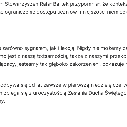
 Stowarzyszeń Rafał Bartek przypomniał, że konteks
zne ograniczenie dostępu uczniów mniejszości niemiecki
 zarówno sygnałem, jak i lekcją. Nigdy nie możemy za
amo jest z naszą tożsamością, także z naszymi prze
Ślązacy, jesteśmy tak głęboko zakorzenieni, pokazuje
 odbywa się od lat zawsze w pierwszą niedzielę czerw
n zbiega się z uroczystością Zesłania Ducha Świętego.
y.