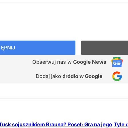
ĘPNIJ
Obserwuj nas
w
Google News
Dodaj jako
źródło w Google
Tusk sojusznikiem Brauna? Poseł: Gra na jego
Tyle 