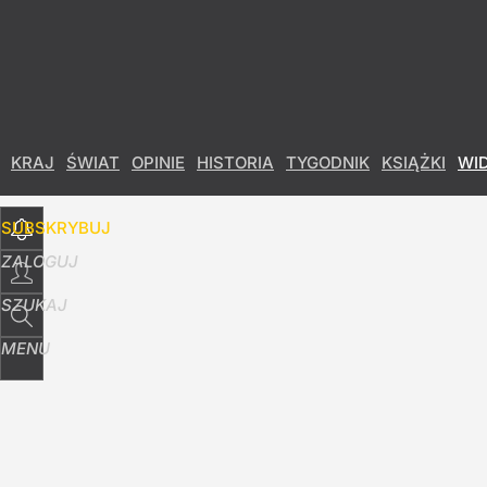
Udostępnij
2
Skomentuj
KRAJ
ŚWIAT
OPINIE
HISTORIA
TYGODNIK
KSIĄŻKI
WI
SUBSKRYBUJ
ZALOGUJ
SZUKAJ
MENU