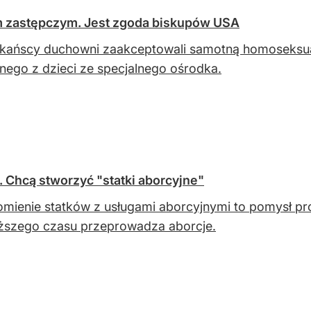
em zastępczym. Jest zgoda biskupów USA
ańscy duchowni zaakceptowali samotną homoseksual
dnego z dzieci ze specjalnego ośrodka.
Chcą stworzyć "statki aborcyjne"
mienie statków z usługami aborcyjnymi to pomysł pro
ższego czasu przeprowadza aborcje.