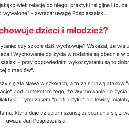
ąkolwiek relację do niego, praktyki religijne i to, że
 wywalone" – zwracał uwagę Pospieszalski.
chowuje dzieci i młodzież?
pytanie: czy szkoła dziś wychowuje? Wskazał, że wielu 
eza i Wychowanie do życia w rodzinie są obecnie w 
szalski – przy odpowiednim wykorzystaniu są to dobr
cej z mediów".
zy się złą sławą w szkołach, a to za sprawą ataków "s
cję" pod pretekstem tego, że Wychowanie do życia 
ilaktyki". Tymczasem "profilaktyka" dla lewicy miała
ia tama, która daje dzieciom szansę zapoznania się z 
 – uważa Jan Pospieszalski.