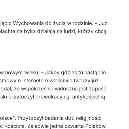
ajęć z Wychowania do życia w rodzinie. – Już
achta na byka działają na ludzi, którzy chcą
 w nowym wieku. – Jakby gdzieś tu nastąpiło
asmowym internetem właściwie tworzy już
 Dodał, że współcześnie widoczna jest zapaść
lski przytoczył prowokacyjną, antykościelną
sce". Przytoczył badania dot. religijności
c Kościoła. Zaledwie jedna czwarta Polaków