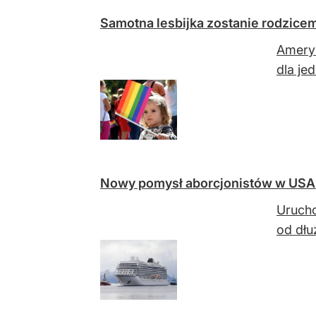
Samotna lesbijka zostanie rodzic
Ameryk
dla je
Nowy pomysł aborcjonistów w USA. 
Urucho
od dłu