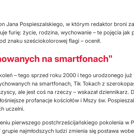
eton Jana Pospieszalskiego, w którym redaktor broni z
furię: życie, rodzina, wychowanie – te pojęcia jak pł
od znaku sześciokolorowej flagi – ocenił.
chowanych na smartfonach"
koleń – tego sprzed roku 2000 i tego urodzonego już
wychowanych na smartfonach, Tik Tokach z szerokop
szyscy, ale jest coś na rzeczy – wskazał dziennikarz.
ośniejsze profanacje kościołów i Mszy św. Pospiesza
h uczelni.
eniu pierwszego postchrześcijańskiego pokolenia w Pol
grupie najmłodszych ludzi zmienia się postawa wobe