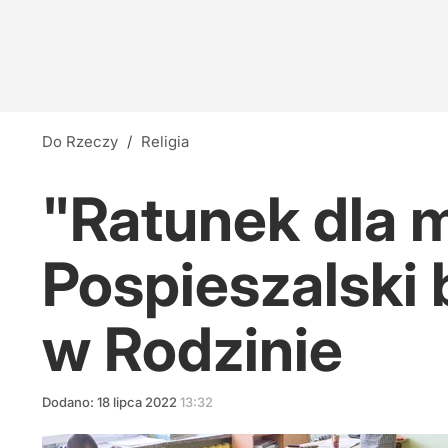
Do Rzeczy
/
Religia
"Ratunek dla m
Pospieszalski
w Rodzinie
Dodano:
18
lipca
2022
13:32