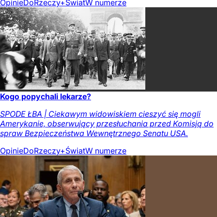
Opinie
DoRzeczy+
Świat
W numerze
Kogo popychali lekarze?
SPODE ŁBA | Ciekawym widowiskiem cieszyć się mogli
Amerykanie, obserwujący przesłuchania przed Komisją do
spraw Bezpieczeństwa Wewnętrznego Senatu USA.
Opinie
DoRzeczy+
Świat
W numerze