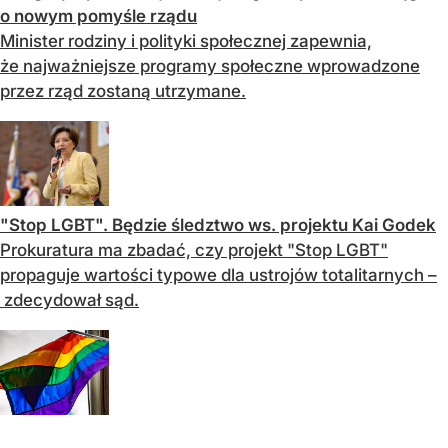
o nowym pomyśle rządu
Minister rodziny i polityki społecznej zapewnia,
że najważniejsze programy społeczne wprowadzone
przez rząd zostaną utrzymane.
"Stop LGBT". Będzie śledztwo ws. projektu Kai Godek
Prokuratura ma zbadać, czy projekt "Stop LGBT"
propaguje wartości typowe dla ustrojów totalitarnych –
zdecydował sąd.