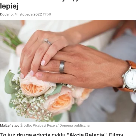
lepiej
Dodano:
4
listopada
2022
11:56
Małżeństwo
Źródło:
Pixabay/ Pexels/ Domena publiczna
To już druga edycja cyklu "Akcja Relacja". Filmy