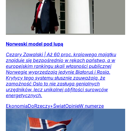
Norweski model pod lupą
Cezary Zawalski | Aż 60 proc. krajowego majątku
znajduje się bezpośrednio w rękach państwa, a w
europejskim rankingu skali własności publicznej
Norwegię wyprzedzają jedynie Białoruś i Rosja.
Krytycy tego systemu słusznie zauważają, że
zamożność Oslo to nie zasługa genialnych
urzędników, lecz unikalnej obfitości surowców
energetycznych.
Ekonomia
DoRzeczy+
Świat
Opinie
W numerze