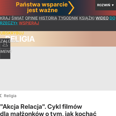
ROZWIŃ
▼
KRAJ
ŚWIAT
OPINIE
HISTORIA
TYGODNIK
KSIĄŻKI
WIDEO
DO
RZECZY+
WSPIERAJ
SUBSKRYBUJ
RELIGIA
ZALOGUJ
MENU
Religia
"Akcja Relacja". Cykl filmów
dla małżonków o tym, jak kochać