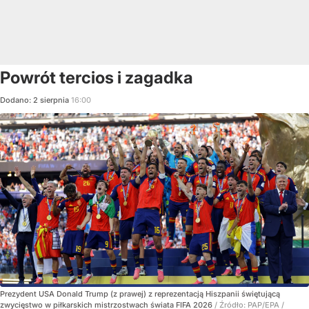
Powrót tercios i zagadka
Dodano:
2
sierpnia
16:00
Prezydent USA Donald Trump (z prawej) z reprezentacją Hiszpanii świętującą
zwycięstwo w piłkarskich mistrzostwach świata FIFA 2026
/ Źródło:
PAP/EPA
/