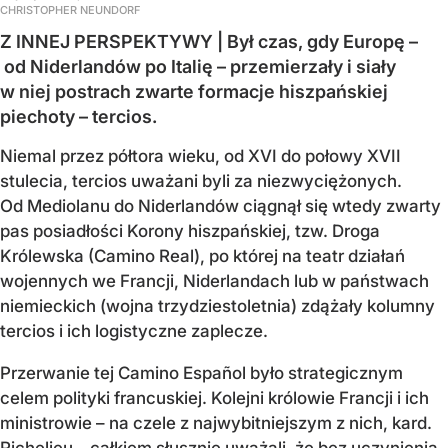
CHRISTOPHER NEUNDORF
Z INNEJ PERSPEKTYWY | Był czas, gdy Europę –
od Niderlandów po Italię – przemierzały i siały
w niej postrach zwarte formacje hiszpańskiej
piechoty – tercios.
Niemal przez półtora wieku, od XVI do połowy XVII
stulecia, tercios uważani byli za niezwyciężonych.
Od Mediolanu do Niderlandów ciągnął się wtedy zwarty
pas posiadłości Korony hiszpańskiej, tzw. Droga
Królewska (Camino Real), po której na teatr działań
wojennych we Francji, Niderlandach lub w państwach
niemieckich (wojna trzydziestoletnia) zdążały kolumny
tercios i ich logistyczne zaplecze.
Przerwanie tej Camino Español było strategicznym
celem polityki francuskiej. Kolejni królowie Francji i ich
ministrowie – na czele z najwybitniejszym z nich, kard.
Richelieu – całkiem słusznie uważali, że bez uczynienia