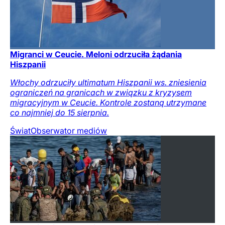
Migranci w Ceucie. Meloni odrzuciła żądania
Hiszpanii
Włochy odrzuciły ultimatum Hiszpanii ws. zniesienia
ograniczeń na granicach w związku z kryzysem
migracyjnym w Ceucie. Kontrole zostaną utrzymane
co najmniej do 15 sierpnia.
Świat
Obserwator mediów