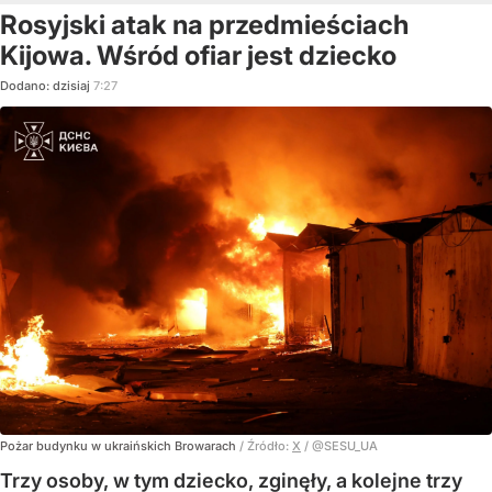
Rosyjski atak na przedmieściach
Kijowa. Wśród ofiar jest dziecko
Dodano:
dzisiaj
7:27
Pożar budynku w ukraińskich Browarach
/ Źródło:
X
/
@SESU_UA
Trzy osoby, w tym dziecko, zginęły, a kolejne trzy