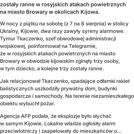
zostały ranne w rosyjskich atakach powietrznych
na miasto Browary w okolicach Kijowa.
W nocy z piątku na sobotę (z 7 na 8 sierpnia) w stolicy
Ukrainy, Kijowie, dwa razy zawyły syreny alarmowe.
Tymur Tkaczenko, szef obwodowej administracji
wojskowej, poinformował na Telegramie,
że w rosyjskich atakach powietrznych na miasto
Browary w obwodzie kijowskim zginęły trzy osoby,
w tym dziecko, a kolejne trzy zostały ranne.
Jak relacjonował Tkaczenko, spadające odłamki rakiet
balistycznych uszkodziły prywatny dom, budynki
gospodarcze i samochody. Na terenie niezamieszkałego
obiektu wybuchł pożar.
Agencja AFP podała, że eksplozje było słychać
w samym Kijowie. Lokalne władze ogłosiły alarm
przeciwlotniczy i zaapelowały do mieszkańców o...