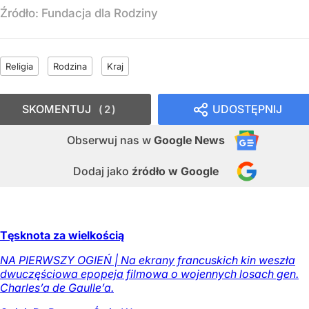
Źródło:
Fundacja dla Rodziny
Religia
Rodzina
Kraj
SKOMENTUJ
UDOSTĘPNIJ
2
Obserwuj nas
w
Google News
Dodaj jako
źródło w Google
Tęsknota za wielkością
NA PIERWSZY OGIEŃ | Na ekrany francuskich kin weszła
dwuczęściowa epopeja filmowa o wojennych losach gen.
Charles’a de Gaulle’a.