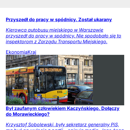
Przyszedł do pracy w spódnicy. Został ukarany
Kierowca autobusu miejskiego w Warszawie
przyszedł do pracy w spódnicy. Nie spodobało się to
inspektorom z Zarządu Transportu Miejskiego.
Ekonomia
Kraj
Był zaufanym człowiekiem Kaczyńskiego. Dołączy
do Morawieckiego?
Krzysztof Sobolewski, były sekretarz generalny PiS,