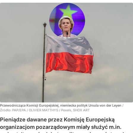
Przewodnicząca Komisji Europejskiej, niemiecka polityk Ursula von der Leyen
/
Źródło:
PAP/EPA
/
OLIVIER MATTHYS / Pexels, SHOX ART
Pieniądze dawane przez Komisję Europejską
organizacjom pozarządowym miały służyć m.in.