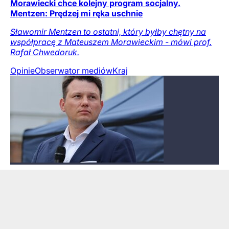
Morawiecki chce kolejny program socjalny.
Mentzen: Prędzej mi ręka uschnie
Sławomir Mentzen to ostatni, który byłby chętny na
współpracę z Mateuszem Morawieckim - mówi prof.
Rafał Chwedoruk.
Opinie
Obserwator mediów
Kraj