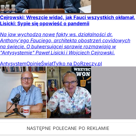
Cejrowski: Wreszcie widać, jak Fauci wszystkich okłamał.
Lisicki: Sypie się opowieść o pandemii
Na jaw wychodzą nowe fakty ws. działalności dr.
Anthony'ego Fauciego, architekta obostrzeń covidowych
na świecie. O bulwersującej sprawie rozmawiają w
"Antysystemie" Paweł Lisicki i Wojciech Cejrowski.
Antysystem
Opinie
Świat
Tylko na DoRzeczy.pl