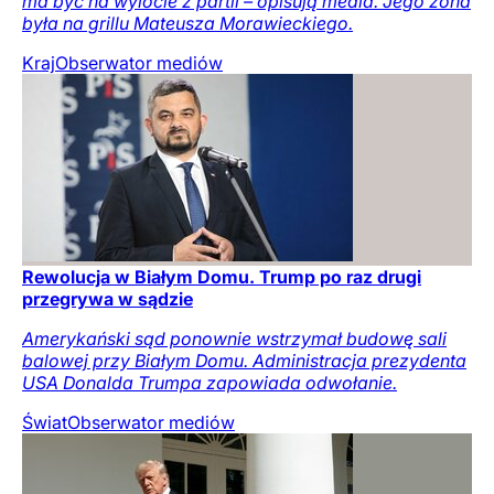
ma być na wylocie z partii – opisują media. Jego żona
była na grillu Mateusza Morawieckiego.
Kraj
Obserwator mediów
Rewolucja w Białym Domu. Trump po raz drugi
przegrywa w sądzie
Amerykański sąd ponownie wstrzymał budowę sali
balowej przy Białym Domu. Administracja prezydenta
USA Donalda Trumpa zapowiada odwołanie.
Świat
Obserwator mediów