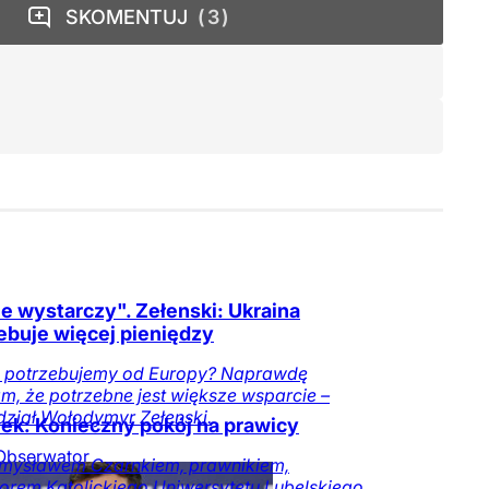
SKOMENTUJ
3
ie wystarczy". Zełenski: Ukraina
ebuje więcej pieniędzy
 potrzebujemy od Europy? Naprawdę
, że potrzebne jest większe wsparcie –
ział Wołodymyr Zełenski.
ek: Konieczny pokój na prawicy
Obserwator
emysławem Czarnkiem, prawnikiem,
w
orem Katolickiego Uniwersytetu Lubelskiego,