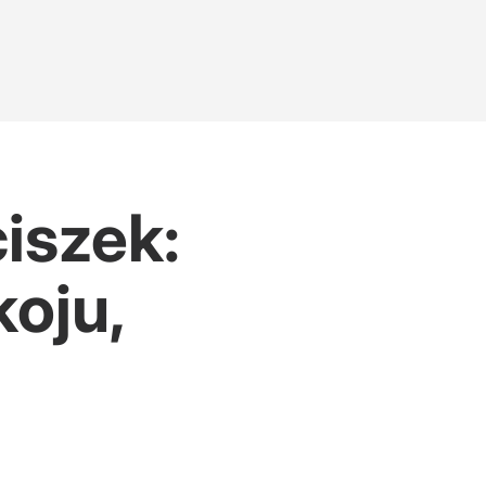
ciszek:
koju,