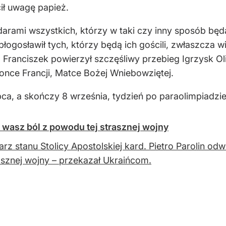
ił uwagę papież.
arami wszystkich, którzy w taki czy inny sposób będą
błogosławił tych, którzy będą ich gościli, zwłaszcza w
 Franciszek powierzył szczęśliwy przebieg Igrzysk O
once Francji, Matce Bożej Wniebowziętej.
ipca, a skończy 8 września, tydzień po paraolimpiadzie
 wasz ból z powodu tej strasznej wojny
arz stanu Stolicy Apostolskiej kard. Pietro Parolin o
rasznej wojny – przekazał Ukraińcom.