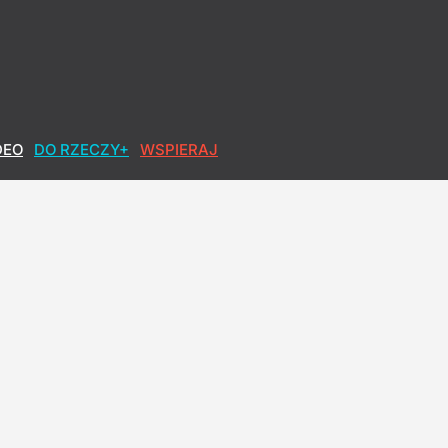
o, co robi, wychodzi z jego serca"
DEO
DO RZECZY+
WSPIERAJ
óciła się do Polek