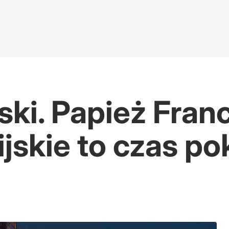
kwestionowany zwycięzca
ski. Papież Fran
 duża
jskie to czas po