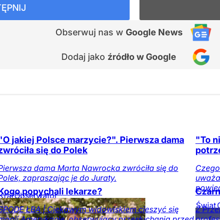
ĘPNIJ
Obserwuj nas
w
Google News
Dodaj jako
źródło w Google
"O jakiej Polsce marzycie?". Pierwsza dama
"To n
zwróciła się do Polek
potrz
Pierwsza dama Marta Nawrocka zwróciła się do
Czego
Polek, zapraszając je do Juraty.
uważam
powied
Kogo popychali lekarze?
Czarn
Kraj
Obserwator
mediów
Świat
SPODE ŁBA | Ciekawym widowiskiem cieszyć się
Z Prz
medió
mogli Amerykanie, obserwujący przesłuchania przed
profes