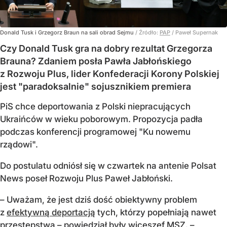
Donald Tusk i Grzegorz Braun na sali obrad Sejmu
/ Źródło:
PAP
/
Paweł Supernak
Czy Donald Tusk gra na dobry rezultat Grzegorza
Brauna? Zdaniem posła Pawła Jabłońskiego
z Rozwoju Plus, lider Konfederacji Korony Polskiej
jest "paradoksalnie" sojusznikiem premiera
PiS chce deportowania z Polski niepracujących
Ukraińców w wieku poborowym. Propozycja padła
podczas konferencji programowej "Ku nowemu
rządowi".
Do postulatu odniósł się w czwartek na antenie Polsat
News poseł Rozwoju Plus Paweł Jabłoński.
– Uważam, że jest dziś dość obiektywny problem
z
efektywną deportacją
tych, którzy popełniają nawet
przestępstwa – powiedział były wiceszef MSZ. –