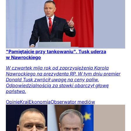
"Pamiętajcie przy tankowaniu". Tusk uderza
w Nawrockiego
W czwartek mija rok od zaprzysiężenia Karola
Nawrockiego na prezydenta RP. W tym dniu premier
Donald Tusk zwrócił uwagę na ceny paliw.
Odpowiedzialnością za stawki obarczył głowę
państwa.
Opinie
Kraj
Ekonomia
Obserwator mediów