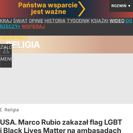
ROZWIŃ
▼
KRAJ
ŚWIAT
OPINIE
HISTORIA
TYGODNIK
KSIĄŻKI
WIDEO
DO
RZECZY+
WSPIERAJ
SUBSKRYBUJ
RELIGIA
ZALOGUJ
MENU
Religia
USA. Marco Rubio zakazał flag LGBT
i Black Lives Matter na ambasadach