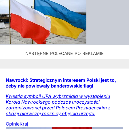
Nawrocki: Strategicznym interesem Polski jest to,
żeby nie powiewały banderowskie flagi
Kwestia symboli UPA wybrzmiała w wystąpieniu
Karola Nawrockiego podczas uroczystości
zorganizowanej przed Pałacem Prezydenckim z
okazji pierwszej rocznicy objęcia urzędu.
Opinie
Kraj