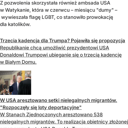
Z pozwolenia skorzystała również ambsada USA
w Watykanie, która w czerwcu – miesiącu "dumy" –
wywieszała flagę LGBT, co stanowiło prowokację
dla katolików.
Trzecia kadencja dla Trumpa? Pojawiła się propozycja
Republikanie chcą umożliwić prezydentowi USA
Donaldowi Trumpowi ubieganie się o trzecią kadencję
w Białym Domu.
W USA aresztowano setki nielegalnych migrantów.
"Rozpoczęły się loty deportacyjne"
W Stanach Zjednoczonych aresztowano 538
nielegalnych migrantów. To realizacja obietnicy złożonej