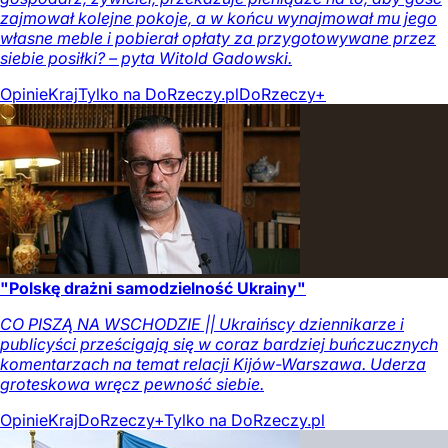
zajmował kolejne pokoje, a w końcu wynajmował mu jego
własne meble i pobierał opłaty za przygotowywane przez
siebie posiłki? – pyta Witold Gadowski.
Opinie
Kraj
Tylko na DoRzeczy.pl
DoRzeczy+
"Polskę drażni samodzielność Ukrainy"
CO PISZĄ NA WSCHODZIE || Ukraińscy dziennikarze i
publicyści prześcigają się w coraz bardziej buńczucznych
komentarzach na temat relacji Kijów-Warszawa. Uderza
groteskowa wręcz pewność siebie.
Opinie
Kraj
DoRzeczy+
Tylko na DoRzeczy.pl