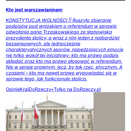
Kto jest warszawianinem
KONSTYTUCJA WOLNOŚCI || Ruszyło zbieranie
podpisów pod wnioskiem o referendum w sprawie
odwołania pana Trzaskowskiego ze stanowiska
prezydenta stolicy, a wraz z nim jeden z najbardziej
bezsensownych, ale jednocześnie
charakterystycznych sporów, napędzających emocje
nie tylko wokół tej inicjatywy: kto ma prawo podpis
składać oraz kto ma prawo głosować w referendum.
Nie w sensie prawnym, lecz, by tak rzec, etycznym. A
czasami – kto ma nawet prawo wypowiadać się w
sprawie tego, jak funkcjonuje stolica.
Opinie
Kraj
DoRzeczy+
Tylko na DoRzeczy.pl