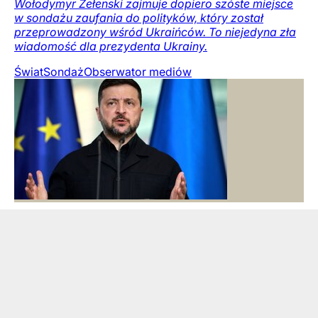
Wołodymyr Zełenski zajmuje dopiero szóste miejsce
w sondażu zaufania do polityków, który został
przeprowadzony wśród Ukraińców. To niejedyna zła
wiadomość dla prezydenta Ukrainy.
Świat
Sondaż
Obserwator mediów