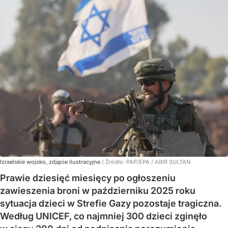
Izraelskie wojsko, zdjęcie ilustracyjne
/ Źródło:
PAP/EPA
/
ABIR SULTAN
Prawie dziesięć miesięcy po ogłoszeniu
zawieszenia broni w październiku 2025 roku
sytuacja dzieci w Strefie Gazy pozostaje tragiczna.
Według UNICEF, co najmniej 300 dzieci zginęło