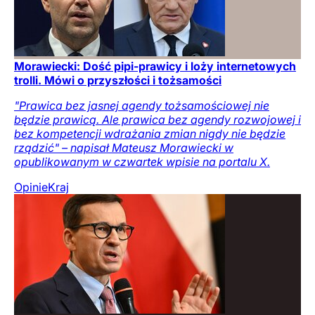
Morawiecki: Dość pipi-prawicy i loży internetowych
trolli. Mówi o przyszłości i tożsamości
"Prawica bez jasnej agendy tożsamościowej nie
będzie prawicą. Ale prawica bez agendy rozwojowej i
bez kompetencji wdrażania zmian nigdy nie będzie
rządzić" – napisał Mateusz Morawiecki w
opublikowanym w czwartek wpisie na portalu X.
Opinie
Kraj