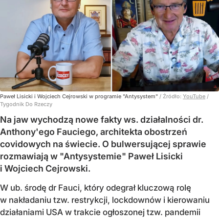
Paweł Lisicki i Wojciech Cejrowski w programie "Antysystem"
/ Źródło:
YouTube
/
Tygodnik Do Rzeczy
Na jaw wychodzą nowe fakty ws. działalności dr.
Anthony'ego Fauciego, architekta obostrzeń
covidowych na świecie. O bulwersującej sprawie
rozmawiają w "Antysystemie" Paweł Lisicki
i Wojciech Cejrowski.
W ub. środę dr Fauci, który odegrał kluczową rolę
w nakładaniu tzw. restrykcji, lockdownów i kierowaniu
działaniami USA w trakcie ogłoszonej tzw. pandemii