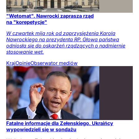
"Wetomat". Nawrocki zaprasza rząd
na "korepetycje"
W czwartek mija rok od zaprzysiężenia Karola
Nawrockiego na prezydenta RP. Głowa państwa
odniosła się do oskarżeń rządzących o nadmiernie
stosowanie wet.
Kraj
Opinie
Obserwator mediów
Fatalne informacje dla Zełenskiego. Ukraińcy
wypowiedzieli się w sondażu