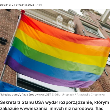
Dodano:
24
stycznia
2025
17:56
"Miesiąc dumy", flaga środowiska LGBT
Źródło:
Unsplash
/
Anastasiia Chepinska
Sekretarz Stanu USA wydał rozporządzenie, którym
zakazuje wywieszania, innych niż narodowa, flag