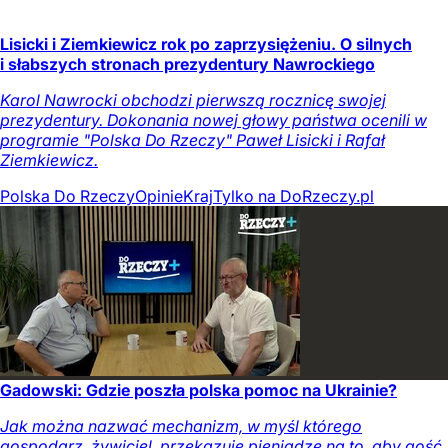
Lisicki i Ziemkiewicz rok po zaprzysiężeniu. O silnych
i słabszych stronach prezydentury Nawrockiego
Karol Nawrocki obchodzi pierwszą rocznicę swojej
prezydentury. Dokonania nowej głowy państwa ocenili w
programie "Polska Do Rzeczy" Paweł Lisicki i Rafał
Ziemkiewicz.
Polska Do Rzeczy
Opinie
Kraj
Tylko na DoRzeczy.pl
Gadowski: Gdzie poszła polska pomoc na Ukrainie?
Jak można nazwać mechanizm, w myśl którego
gospodarz, żywiciel, przekazuje pieniądze na to, aby gość