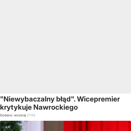
"Niewybaczalny błąd". Wicepremier
krytykuje Nawrockiego
Dodano:
wczoraj
21:55