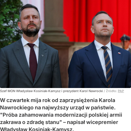
Szef MON Władysław Kosiniak-Kamysz i prezydent Karol Nawrocki
/ Źródło:
PAP
W czwartek mija rok od zaprzysiężenia Karola
Nawrockiego na najwyższy urząd w państwie.
"Próba zahamowania modernizacji polskiej armii
zakrawa o zdradę stanu" – napisał wicepremier
Władysław Kosiniak-Kamysz.