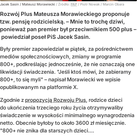
Jacek Sasin / Mateusz Morawiecki
/ Źródło:
PAP
/
Piotr Nowak / Marcin Obara
Rozwój Plus Mateusza Morawieckiego proponuje
tzw. pensję rodzicielską. – Mnie to trochę dziwi,
ponieważ pan premier był przeciwnikiem 500 plus –
powiedział poseł PiS Jacek Sasin.
Były premier zapowiedział w piątek, za pośrednictwem
mediów społecznościowych, zmiany w programie
800+, podkreślając jednocześnie, że nie oznaczają one
likwidacji świadczenia. "Jeśli ktoś mówi, że zabieramy
800+, to się myli" – napisał Morawiecki we wpisie
opublikowanym na platformie X.
Zgodnie z
propozycją Rozwoju Plus
, rodzice dzieci
do ukończenia trzeciego roku życia otrzymywaliby
świadczenie w wysokości minimalnego wynagrodzenia
netto. Obecnie byłoby to około 3600 zł miesięcznie.
"800+ nie znika dla starszych dzieci....