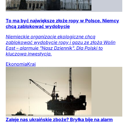
To ma być największe złoże ropy w Polsce. Niemcy
chcą zablokować wydobycie
Niemieckie organizacje ekologiczne chcą
zablokować wydobycie ropy i gazu ze złoża Wolin
East – alarmuje "Nasz Dziennik". Dla Polski to
kluczowa inwestycja.
Ekonomia
Kraj
Zaleje nas ukraińskie zboże? Bryłka bije na alarm