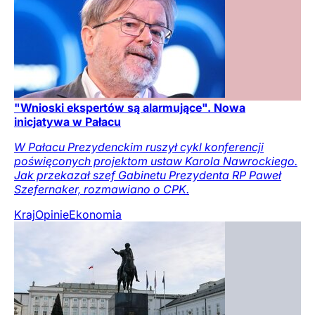
"Wnioski ekspertów są alarmujące". Nowa
inicjatywa w Pałacu
W Pałacu Prezydenckim ruszył cykl konferencji
poświęconych projektom ustaw Karola Nawrockiego.
Jak przekazał szef Gabinetu Prezydenta RP Paweł
Szefernaker, rozmawiano o CPK.
Kraj
Opinie
Ekonomia