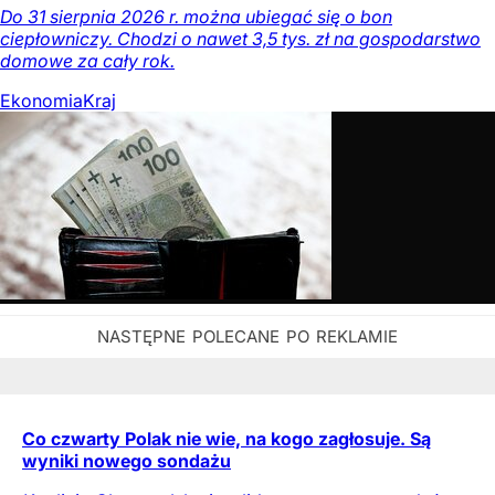
Do 31 sierpnia 2026 r. można ubiegać się o bon
ciepłowniczy. Chodzi o nawet 3,5 tys. zł na gospodarstwo
domowe za cały rok.
Ekonomia
Kraj
Co czwarty Polak nie wie, na kogo zagłosuje. Są
wyniki nowego sondażu