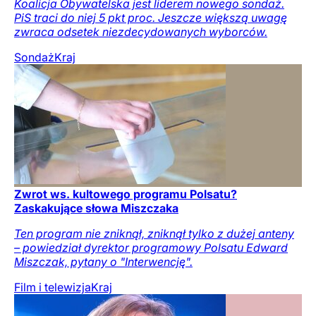
Koalicja Obywatelska jest liderem nowego sondaż.
PiS traci do niej 5 pkt proc. Jeszcze większą uwagę
zwraca odsetek niezdecydowanych wyborców.
Sondaż
Kraj
Zwrot ws. kultowego programu Polsatu?
Zaskakujące słowa Miszczaka
Ten program nie zniknął, zniknął tylko z dużej anteny
– powiedział dyrektor programowy Polsatu Edward
Miszczak, pytany o "Interwencję".
Film i telewizja
Kraj