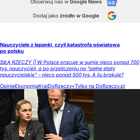
Obserwuj nas
w
Google News
Dodaj jako
źródło w Google
Nauczyciele z łapanki, czyli katastrofa oświatowa
po polsku
SIŁĄ RZECZY || W Polsce pracuje w sumie nieco ponad 700
tys. nauczycieli, a po przeliczeniu na "pełne etaty
nauczycielskie" – nieco ponad 500 tys. A ilu brakuje?
Opinie
Ekonomia
Kraj
DoRzeczy+
Tylko na DoRzeczy.pl