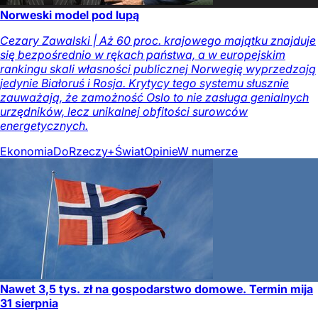
Norweski model pod lupą
Cezary Zawalski | Aż 60 proc. krajowego majątku znajduje
się bezpośrednio w rękach państwa, a w europejskim
rankingu skali własności publicznej Norwegię wyprzedzają
jedynie Białoruś i Rosja. Krytycy tego systemu słusznie
zauważają, że zamożność Oslo to nie zasługa genialnych
urzędników, lecz unikalnej obfitości surowców
energetycznych.
Ekonomia
DoRzeczy+
Świat
Opinie
W numerze
Nawet 3,5 tys. zł na gospodarstwo domowe. Termin mija
31 sierpnia