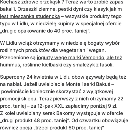
Kochasz zdrowe przekąski? Teraz warto zrobić zapas
bakalii.
Orzeszki ziemne, pestki dyni czy klasyk jakim
jest mieszanka studencka
– wszystkie produkty tego
typu w Lidlu, w niedzielę kupimy w specjalnej ofercie
„drugie opakowanie do 40 proc. taniej”.
W Lidlu wciąż otrzymamy w niedzielę bogaty wybór
roślinnych produktów dla wegetarian i wegan.
Przecenione są
jogurty wege marki Vemondo, ale też
hummus, roślinne kiełbaski czy smalczyk z fasoli
.
Superceny 24 kwietnia w Lidlu obowiązywały będą też
na nabiał. Jeżeli uwielbiacie Monte i serki Bakuś –
powinniście koniecznie skorzystać z wyjątkowej
promocji sklepu.
Teraz pierwszy z nich otrzymamy 22
proc. taniej – za 12-pak XXL zapłacimy poniżej 9 zł.
Z kolei uwielbiany serek Bakomy występuje w ofercie
„drugi produkt 48 proc. taniej”. Od czwartku obowiązuje
również opcja
„trzeci produkt 60 proc. taniej”