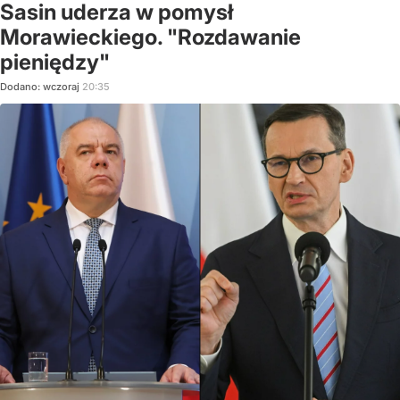
Sasin uderza w pomysł
Morawieckiego. "Rozdawanie
pieniędzy"
Dodano:
wczoraj
20:35