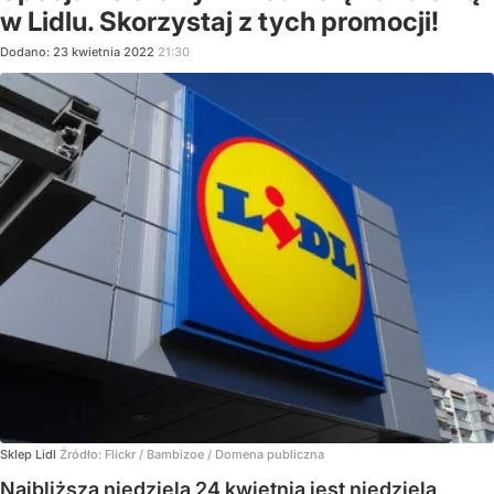
w Lidlu. Skorzystaj z tych promocji!
Dodano:
23
kwietnia
2022
21:30
Sklep Lidl
Źródło:
Flickr
/
Bambizoe / Domena publiczna
Najbliższa niedziela 24 kwietnia jest niedzielą