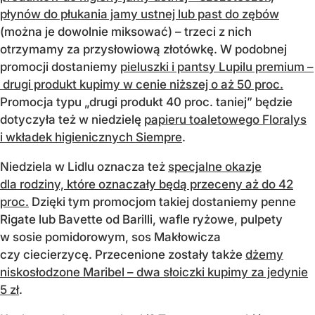
płynów do płukania jamy ustnej lub past do zębów
(można je dowolnie miksować) – trzeci z nich
otrzymamy za przysłowiową złotówkę. W podobnej
promocji dostaniemy
pieluszki i pantsy Lupilu premium –
drugi produkt kupimy w cenie niższej o aż 50 proc.
Promocja typu „drugi produkt 40 proc. taniej” będzie
dotyczyła też w niedzielę
papieru toaletowego Floralys
i wkładek higienicznych Siempre
.
Niedziela w Lidlu oznacza też
specjalne okazje
dla rodziny, które oznaczały będą przeceny aż do 42
proc.
Dzięki tym promocjom takiej dostaniemy penne
Rigate lub Bavette od Barilli, wafle ryżowe, pulpety
w sosie pomidorowym, sos Makłowicza
czy ciecierzycę. Przecenione zostały także
dżemy
niskosłodzone Maribel – dwa słoiczki kupimy za jedynie
5 zł
.