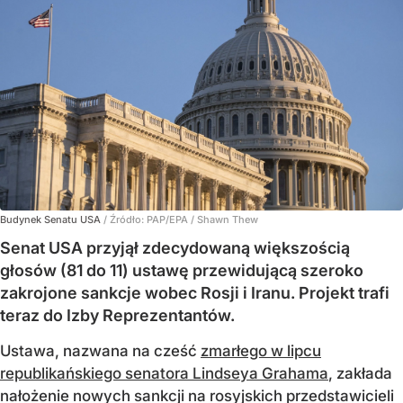
Budynek Senatu USA
/ Źródło:
PAP/EPA
/
Shawn Thew
Senat USA przyjął zdecydowaną większością
głosów (81 do 11) ustawę przewidującą szeroko
zakrojone sankcje wobec Rosji i Iranu. Projekt trafi
teraz do Izby Reprezentantów.
Ustawa, nazwana na cześć
zmarłego w lipcu
republikańskiego senatora Lindseya Grahama
, zakłada
nałożenie nowych sankcji na rosyjskich przedstawicieli