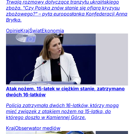
Trwają rozmowy dotyczące tranzytu ukraińskiego
zboża. "Czy Polska znów stanie się ofiarą kryzysu
zbożowego?" – pyta europosłanka Konfederacji Anna
Bryłka.
Opinie
Kraj
Świat
Ekonomia
Atak nożem. 15-latek w ciężkim stanie, zatrzymano
dwóch 16-latków
Policja zatrzymała dwóch 16-latków, którzy mogą
mieć związek z atakiem nożem na 15-latka, do
którego doszło w Kamiennej Górze.
Kraj
Obserwator mediów