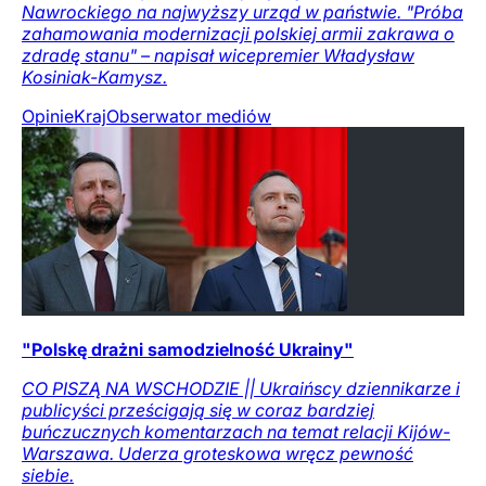
Nawrockiego na najwyższy urząd w państwie. "Próba
zahamowania modernizacji polskiej armii zakrawa o
zdradę stanu" – napisał wicepremier Władysław
Kosiniak-Kamysz.
Opinie
Kraj
Obserwator mediów
"Polskę drażni samodzielność Ukrainy"
CO PISZĄ NA WSCHODZIE || Ukraińscy dziennikarze i
publicyści prześcigają się w coraz bardziej
buńczucznych komentarzach na temat relacji Kijów-
Warszawa. Uderza groteskowa wręcz pewność
siebie.