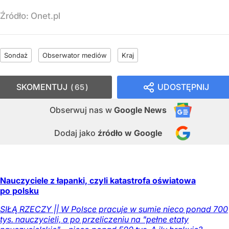
Źródło:
Onet.pl
Sondaż
Obserwator mediów
Kraj
SKOMENTUJ
UDOSTĘPNIJ
65
Obserwuj nas
w
Google News
Dodaj jako
źródło w Google
Nauczyciele z łapanki, czyli katastrofa oświatowa
po polsku
SIŁĄ RZECZY || W Polsce pracuje w sumie nieco ponad 700
tys. nauczycieli, a po przeliczeniu na "pełne etaty