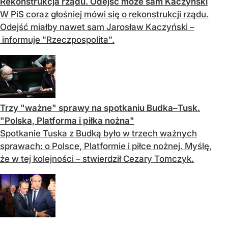
Rekonstrukcja rządu. Odejść może sam Kaczyński
W PiS coraz głośniej mówi się o rekonstrukcji rządu.
Odejść miałby nawet sam Jarosław Kaczyński –
informuje "Rzeczpospolita".
Trzy "ważne" sprawy na spotkaniu Budka–Tusk.
"Polska, Platforma i piłka nożna"
Spotkanie Tuska z Budką było w trzech ważnych
sprawach: o Polsce, Platformie i piłce nożnej. Myślę,
że w tej kolejności – stwierdził Cezary Tomczyk.