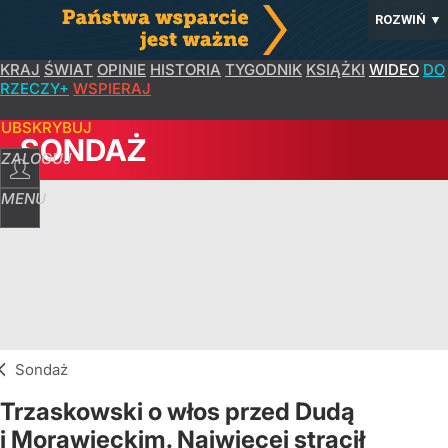
ROZWIŃ
▼
KRAJ
ŚWIAT
OPINIE
HISTORIA
TYGODNIK
KSIĄŻKI
WIDEO
DO
RZECZY+
WSPIERAJ
SUBSKRYBUJ
SONDAŻ
ZALOGUJ
MENU
Sondaż
Trzaskowski o włos przed Dudą
i Morawieckim. Najwięcej stracił