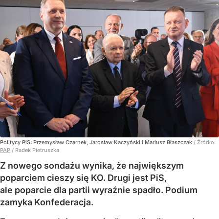
Politycy PiS: Przemysław Czarnek, Jarosław Kaczyński i Mariusz Błaszczak
/ Źródło:
PAP
/
Radek Pietruszka
Z nowego sondażu wynika, że największym
poparciem cieszy się KO. Drugi jest PiS,
ale poparcie dla partii wyraźnie spadło. Podium
zamyka Konfederacja.