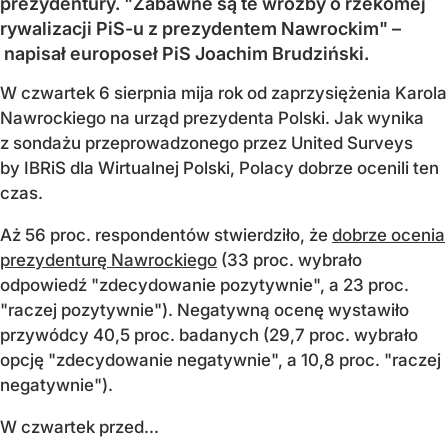
prezydentury. "Zabawne są te wróżby o rzekomej
rywalizacji PiS-u z prezydentem Nawrockim" –
napisał europoseł PiS Joachim Brudziński.
W czwartek 6 sierpnia mija rok od zaprzysiężenia Karola
Nawrockiego na urząd prezydenta Polski. Jak wynika
z sondażu przeprowadzonego przez United Surveys
by IBRiS dla Wirtualnej Polski, Polacy dobrze ocenili ten
czas.
Aż 56 proc. respondentów stwierdziło, że
dobrze ocenia
prezydenturę Nawrockiego
(33 proc. wybrało
odpowiedź "zdecydowanie pozytywnie", a 23 proc.
"raczej pozytywnie"). Negatywną ocenę wystawiło
przywódcy 40,5 proc. badanych (29,7 proc. wybrało
opcję "zdecydowanie negatywnie", a 10,8 proc. "raczej
negatywnie").
W czwartek przed...