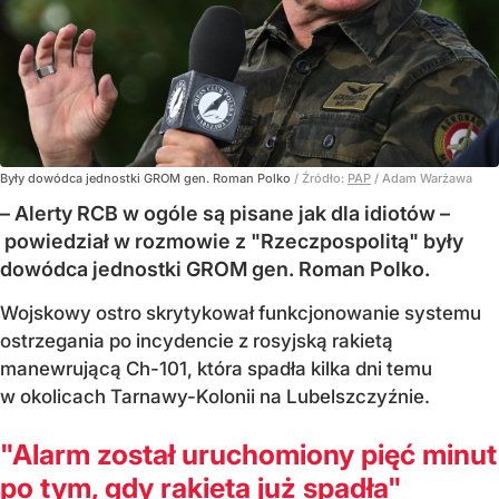
Były dowódca jednostki GROM gen. Roman Polko
/ Źródło:
PAP
/
Adam Warżawa
– Alerty RCB w ogóle są pisane jak dla idiotów –
powiedział w rozmowie z "Rzeczpospolitą" były
dowódca jednostki GROM gen. Roman Polko.
Wojskowy ostro skrytykował funkcjonowanie systemu
ostrzegania po incydencie z rosyjską rakietą
manewrującą Ch-101, która spadła kilka dni temu
w okolicach Tarnawy-Kolonii na Lubelszczyźnie.
"Alarm został uruchomiony pięć minut
po tym, gdy rakieta już spadła"