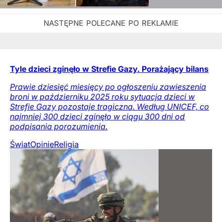
Tyle dzieci zginęło w Strefie Gazy. Porażający bilans
Prawie dziesięć miesięcy po ogłoszeniu zawieszenia
broni w październiku 2025 roku sytuacja dzieci w
Strefie Gazy pozostaje tragiczna. Według UNICEF, co
najmniej 300 dzieci zginęło w ciągu 300 dni od
podpisania porozumienia.
Świat
Opinie
Religia