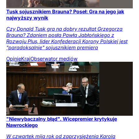
Tusk sojusznikiem Brauna? Poseł: Gra na jego jak
najwyższy wynik
Czy Donald Tusk gra na dobry rezultat Grzegorza
Brauna? Zdaniem posła Pawła Jabłońskiego z
Rozwoju Plus, lider Konfederacji Korony Polskiej jest
"paradoksalnie" sojusznikiem premiera
Opinie
Kraj
Obserwator mediów
"Niewybaczalny błąd". Wicepremier krytykuje
Nawrockiego
W czwartek mija rok od zaprzysiężenia Karola