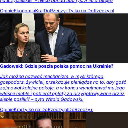
nauczycielskie" – nieco ponad 500 tys. A ilu brakuje?
Opinie
Ekonomia
Kraj
DoRzeczy+
Tylko na DoRzeczy.pl
Gadowski: Gdzie poszła polska pomoc na Ukrainie?
Jak można nazwać mechanizm, w myśl którego
gospodarz, żywiciel, przekazuje pieniądze na to, aby gość
zajmował kolejne pokoje, a w końcu wynajmował mu jego
własne meble i pobierał opłaty za przygotowywane przez
siebie posiłki? – pyta Witold Gadowski.
Opinie
Kraj
Tylko na DoRzeczy.pl
DoRzeczy+