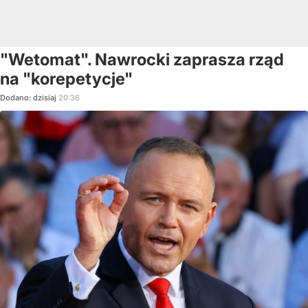
"Wetomat". Nawrocki zaprasza rząd
na "korepetycje"
Dodano:
dzisiaj
20:36