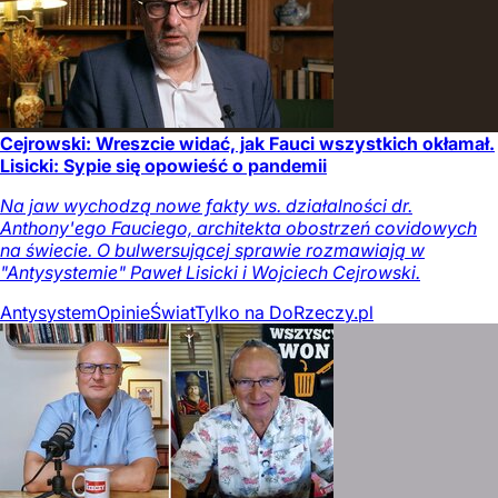
Cejrowski: Wreszcie widać, jak Fauci wszystkich okłamał.
Lisicki: Sypie się opowieść o pandemii
Na jaw wychodzą nowe fakty ws. działalności dr.
Anthony'ego Fauciego, architekta obostrzeń covidowych
na świecie. O bulwersującej sprawie rozmawiają w
"Antysystemie" Paweł Lisicki i Wojciech Cejrowski.
Antysystem
Opinie
Świat
Tylko na DoRzeczy.pl