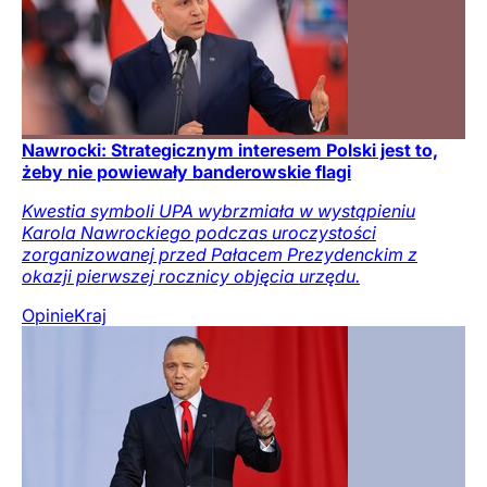
Nawrocki: Strategicznym interesem Polski jest to,
żeby nie powiewały banderowskie flagi
Kwestia symboli UPA wybrzmiała w wystąpieniu
Karola Nawrockiego podczas uroczystości
zorganizowanej przed Pałacem Prezydenckim z
okazji pierwszej rocznicy objęcia urzędu.
Opinie
Kraj