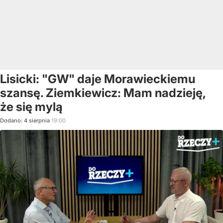
Lisicki: "GW" daje Morawieckiemu
szansę. Ziemkiewicz: Mam nadzieję,
że się mylą
Dodano:
4
sierpnia
19:00