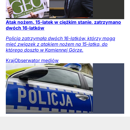
Atak nożem. 15-latek w ciężkim stanie, zatrzymano
dwóch 16-latków
Policja zatrzymała dwóch 16-latków, którzy mogą
mieć związek z atakiem nożem na 15-latka, do
którego doszło w Kamiennej Górze.
Kraj
Obserwator mediów