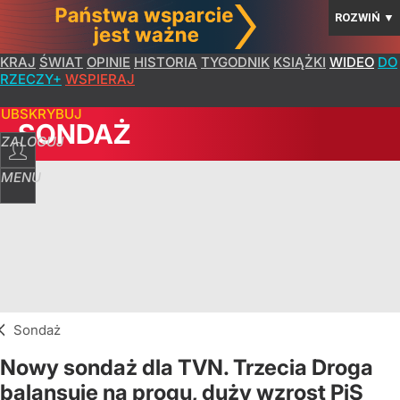
ROZWIŃ
▼
KRAJ
ŚWIAT
OPINIE
HISTORIA
TYGODNIK
KSIĄŻKI
WIDEO
DO
RZECZY+
WSPIERAJ
SUBSKRYBUJ
SONDAŻ
ZALOGUJ
MENU
Sondaż
Nowy sondaż dla TVN. Trzecia Droga
balansuje na progu, duży wzrost PiS