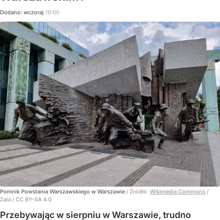
Dodano:
wczoraj
19:00
Pomnik Powstania Warszawskiego w Warszawie
/ Źródło:
Wikimedia Commons
/
Zala / CC BY-SA 4.0
Przebywając w sierpniu w Warszawie, trudno