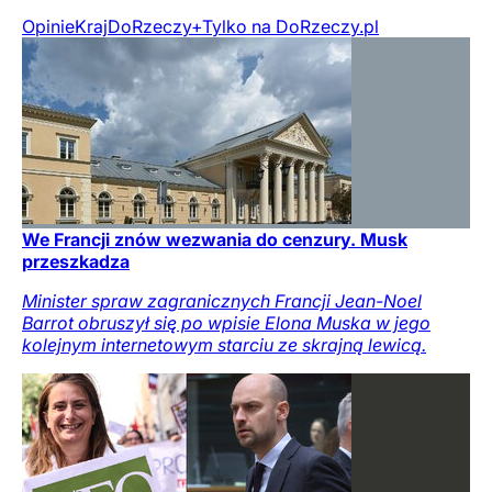
Opinie
Kraj
DoRzeczy+
Tylko na DoRzeczy.pl
We Francji znów wezwania do cenzury. Musk
przeszkadza
Minister spraw zagranicznych Francji Jean-Noel
Barrot obruszył się po wpisie Elona Muska w jego
kolejnym internetowym starciu ze skrajną lewicą.