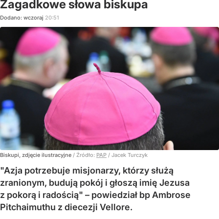
Zagadkowe słowa biskupa
Dodano:
wczoraj
20:51
Biskupi, zdjęcie ilustracyjne
/ Źródło:
PAP
/
Jacek Turczyk
"Azja potrzebuje misjonarzy, którzy służą
zranionym, budują pokój i głoszą imię Jezusa
z pokorą i radością" – powiedział bp Ambrose
Pitchaimuthu z diecezji Vellore.