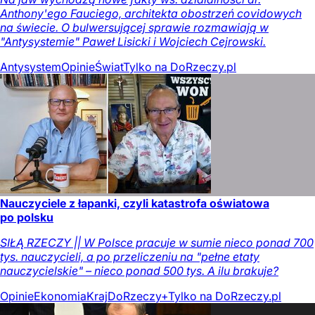
Anthony'ego Fauciego, architekta obostrzeń covidowych
na świecie. O bulwersującej sprawie rozmawiają w
"Antysystemie" Paweł Lisicki i Wojciech Cejrowski.
Antysystem
Opinie
Świat
Tylko na DoRzeczy.pl
Nauczyciele z łapanki, czyli katastrofa oświatowa
po polsku
SIŁĄ RZECZY || W Polsce pracuje w sumie nieco ponad 700
tys. nauczycieli, a po przeliczeniu na "pełne etaty
nauczycielskie" – nieco ponad 500 tys. A ilu brakuje?
Opinie
Ekonomia
Kraj
DoRzeczy+
Tylko na DoRzeczy.pl