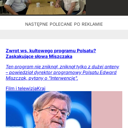
Zwrot ws. kultowego programu Polsatu?
Zaskakujące słowa Miszczaka
Ten program nie zniknął, zniknął tylko z dużej anteny
– powiedział dyrektor programowy Polsatu Edward
Miszczak, pytany o "Interwencję".
Film i telewizja
Kraj