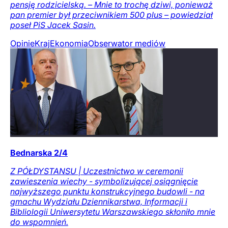
pensję rodzicielską. – Mnie to trochę dziwi, ponieważ
pan premier był przeciwnikiem 500 plus – powiedział
poseł PiS Jacek Sasin.
Opinie
Kraj
Ekonomia
Obserwator mediów
Bednarska 2/4
Z PÓŁDYSTANSU | Uczestnictwo w ceremonii
zawieszenia wiechy - symbolizującej osiągnięcie
najwyższego punktu konstrukcyjnego budowli - na
gmachu Wydziału Dziennikarstwa, Informacji i
Bibliologii Uniwersytetu Warszawskiego skłoniło mnie
do wspomnień.