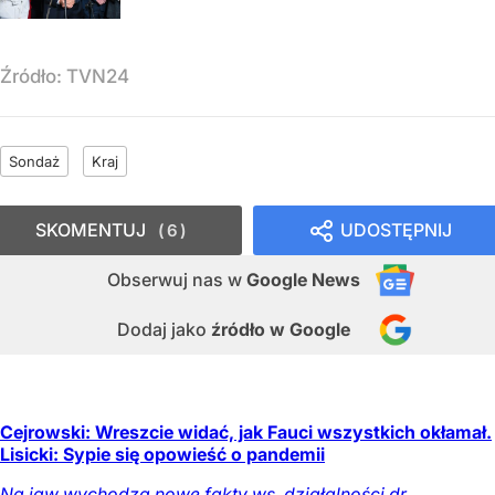
Źródło:
TVN24
Sondaż
Kraj
SKOMENTUJ
UDOSTĘPNIJ
6
Obserwuj nas
w
Google News
Dodaj jako
źródło w Google
Cejrowski: Wreszcie widać, jak Fauci wszystkich okłamał.
Lisicki: Sypie się opowieść o pandemii
Na jaw wychodzą nowe fakty ws. działalności dr.