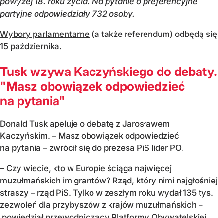
powyżej 18. roku życia. Na pytanie o preferencyjne
partyjne odpowiedziały 732 osoby.
Wybory parlamentarne
(a także referendum) odbędą się
15 października.
Tusk wzywa Kaczyńskiego do debaty.
"Masz obowiązek odpowiedzieć
na pytania"
Donald Tusk apeluje o debatę z Jarosławem
Kaczyńskim. – Masz obowiązek odpowiedzieć
na pytania – zwrócił się do prezesa PiS lider PO.
– Czy wiecie, kto w Europie ściąga najwięcej
muzułmańskich imigrantów? Rząd, który nimi najgłośniej
straszy – rząd PiS. Tylko w zeszłym roku wydał 135 tys.
zezwoleń dla przybyszów z krajów muzułmańskich –
powiedział przewodniczący Platformy Obywatelskiej