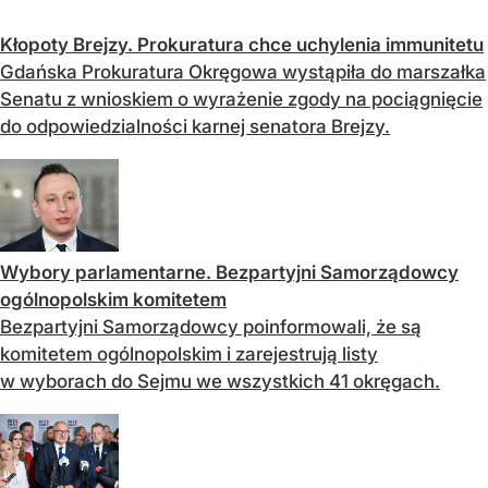
Kłopoty Brejzy. Prokuratura chce uchylenia immunitetu
Gdańska Prokuratura Okręgowa wystąpiła do marszałka
Senatu z wnioskiem o wyrażenie zgody na pociągnięcie
do odpowiedzialności karnej senatora Brejzy.
Wybory parlamentarne. Bezpartyjni Samorządowcy
ogólnopolskim komitetem
Bezpartyjni Samorządowcy poinformowali, że są
komitetem ogólnopolskim i zarejestrują listy
w wyborach do Sejmu we wszystkich 41 okręgach.