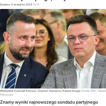
Dodano:
6
września
2023
18:19
Władysław Kosiniak-Kamysz i Szymon Hołownia (Trzecia Droga)
Źródło:
PAP
/
Radek
Pietruszka
Znamy wyniki najnowszego sondażu partyjnego