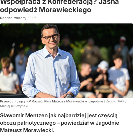
Współpraca z Konfederacją? Jasna
odpowiedź Morawieckiego
Dodano:
wczoraj
22:06
Przewodniczący KP Rozwój Plus Mateusz Morawiecki w Jagodnie
/ Źródło:
PAP
/
Maciej Kulczyński
Sławomir Mentzen jak najbardziej jest częścią
obozu patriotycznego – powiedział w Jagodnie
Mateusz Morawiecki.