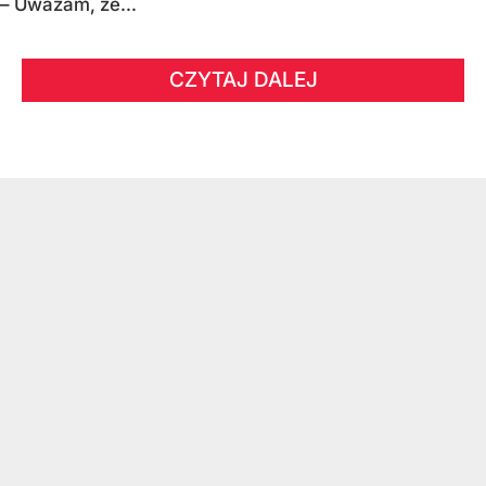
– Uważam, że...
CZYTAJ DALEJ