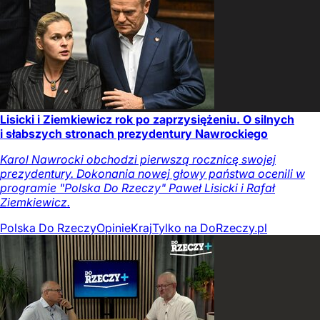
Lisicki i Ziemkiewicz rok po zaprzysiężeniu. O silnych
i słabszych stronach prezydentury Nawrockiego
Karol Nawrocki obchodzi pierwszą rocznicę swojej
prezydentury. Dokonania nowej głowy państwa ocenili w
programie "Polska Do Rzeczy" Paweł Lisicki i Rafał
Ziemkiewicz.
Polska Do Rzeczy
Opinie
Kraj
Tylko na DoRzeczy.pl