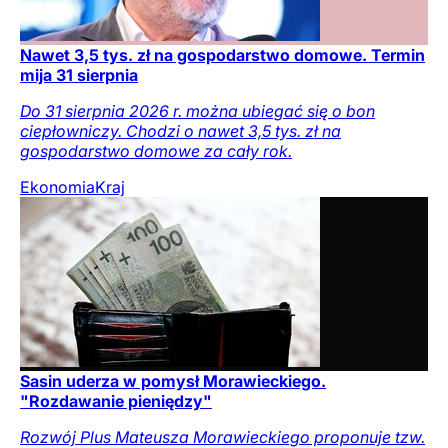
Nawet 3,5 tys. zł na gospodarstwo domowe. Termin
mija 31 sierpnia
Do 31 sierpnia 2026 r. można ubiegać się o bon
ciepłowniczy. Chodzi o nawet 3,5 tys. zł na
gospodarstwo domowe za cały rok.
Ekonomia
Kraj
Sasin uderza w pomysł Morawieckiego.
"Rozdawanie pieniędzy"
Rozwój Plus Mateusza Morawieckiego proponuje tzw.