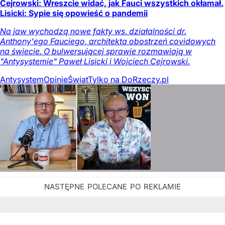
Cejrowski: Wreszcie widać, jak Fauci wszystkich okłamał.
Lisicki: Sypie się opowieść o pandemii
Na jaw wychodzą nowe fakty ws. działalności dr.
Anthony'ego Fauciego, architekta obostrzeń covidowych
na świecie. O bulwersującej sprawie rozmawiają w
"Antysystemie" Paweł Lisicki i Wojciech Cejrowski.
Antysystem
Opinie
Świat
Tylko na DoRzeczy.pl