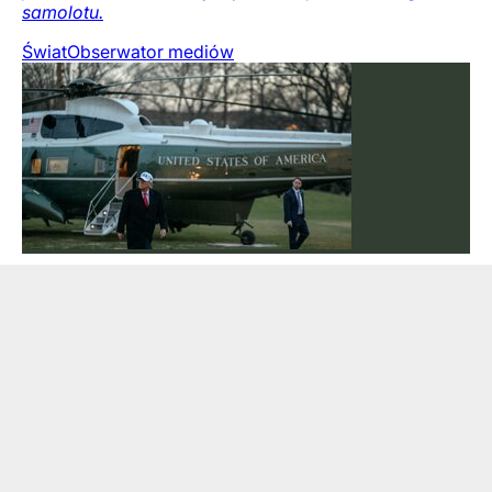
samolotu.
Świat
Obserwator mediów