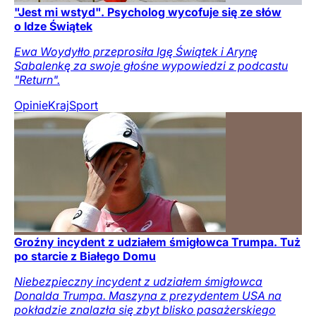
"Jest mi wstyd". Psycholog wycofuje się ze słów
o Idze Świątek
Ewa Woydyłło przeprosiła Igę Świątek i Arynę
Sabalenkę za swoje głośne wypowiedzi z podcastu
"Return".
Opinie
Kraj
Sport
Groźny incydent z udziałem śmigłowca Trumpa. Tuż
po starcie z Białego Domu
Niebezpieczny incydent z udziałem śmigłowca
Donalda Trumpa. Maszyna z prezydentem USA na
pokładzie znalazła się zbyt blisko pasażerskiego