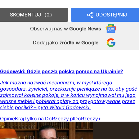
SKOMENTUJ
UDOSTĘPNIJ
2
Obserwuj nas
w
Google News
Dodaj jako
źródło w Google
Gadowski: Gdzie poszła polska pomoc na Ukrainie?
Jak można nazwać mechanizm, w myśl którego
gospodarz, żywiciel, przekazuje pieniądze na to, aby gość
zajmował kolejne pokoje, a w końcu wynajmował mu jego
własne meble i pobierał opłaty za przygotowywane przez
siebie posiłki? – pyta Witold Gadowski.
Opinie
Kraj
Tylko na DoRzeczy.pl
DoRzeczy+