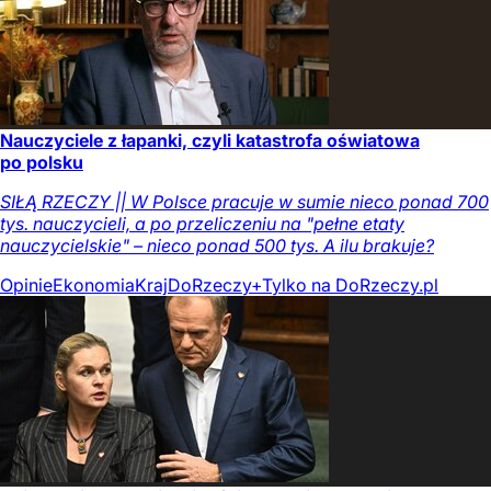
Nauczyciele z łapanki, czyli katastrofa oświatowa
po polsku
SIŁĄ RZECZY || W Polsce pracuje w sumie nieco ponad 700
tys. nauczycieli, a po przeliczeniu na "pełne etaty
nauczycielskie" – nieco ponad 500 tys. A ilu brakuje?
Opinie
Ekonomia
Kraj
DoRzeczy+
Tylko na DoRzeczy.pl