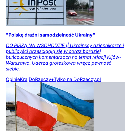
"Polskę drażni samodzielność Ukrainy"
CO PISZĄ NA WSCHODZIE || Ukraińscy dziennikarze i
publicyści prześcigają się w coraz bardziej
buńczucznych komentarzach na temat relacji Kijów-
Warszawa. Uderza groteskowa wręcz pewność
siebie.
Opinie
Kraj
DoRzeczy+
Tylko na DoRzeczy.pl