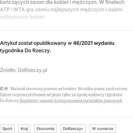
kończących sezon dla kobiet i mężczyzn. W finałach
ATP i WTA gra ośmiu najlepszych mężczyzn i osiem
najlepszych kobiet.
Artykuł został opublikowany w
46/2021 wydaniu
tygodnika Do Rzeczy
.
Źródło:
DoRzeczy.pl
© ℗
Materiał chroniony prawem autorskim. Wszelkie prawa zastrzeżone.
Dalsze rozpowszechnianie artykułu tylko za zgodą wydawcy tygodnika
Do Rzeczy.
Regulamin i warunki licencjonowania materiałów prasowych
.
Sport
Kraj
Ekonomia
DoRzeczy+
W numerze