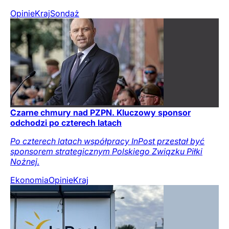
Opinie
Kraj
Sondaż
Czarne chmury nad PZPN. Kluczowy sponsor
odchodzi po czterech latach
Po czterech latach współpracy InPost przestał być
sponsorem strategicznym Polskiego Związku Piłki
Nożnej.
Ekonomia
Opinie
Kraj