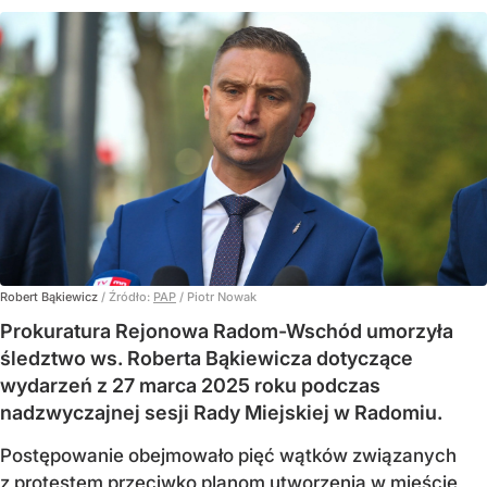
Robert Bąkiewicz
/ Źródło:
PAP
/
Piotr Nowak
Prokuratura Rejonowa Radom-Wschód umorzyła
śledztwo ws. Roberta Bąkiewicza dotyczące
wydarzeń z 27 marca 2025 roku podczas
nadzwyczajnej sesji Rady Miejskiej w Radomiu.
Postępowanie obejmowało pięć wątków związanych
z protestem przeciwko planom utworzenia w mieście