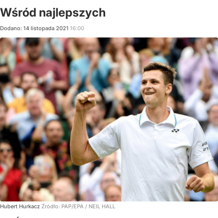
Wśród najlepszych
Dodano:
14
listopada
2021
16:00
Hubert Hurkacz
Źródło:
PAP/EPA
/
NEIL HALL