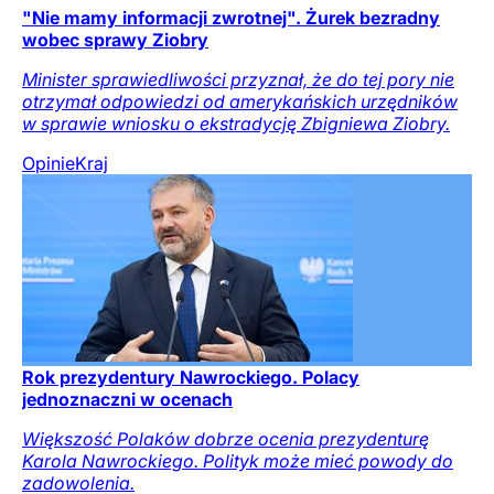
"Nie mamy informacji zwrotnej". Żurek bezradny
wobec sprawy Ziobry
Minister sprawiedliwości przyznał, że do tej pory nie
otrzymał odpowiedzi od amerykańskich urzędników
w sprawie wniosku o ekstradycję Zbigniewa Ziobry.
Opinie
Kraj
Rok prezydentury Nawrockiego. Polacy
jednoznaczni w ocenach
Większość Polaków dobrze ocenia prezydenturę
Karola Nawrockiego. Polityk może mieć powody do
zadowolenia.