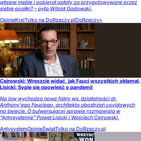
własne meble i pobierał opłaty za przygotowywane przez
siebie posiłki? – pyta Witold Gadowski.
Opinie
Kraj
Tylko na DoRzeczy.pl
DoRzeczy+
Cejrowski: Wreszcie widać, jak Fauci wszystkich okłamał.
Lisicki: Sypie się opowieść o pandemii
Na jaw wychodzą nowe fakty ws. działalności dr.
Anthony'ego Fauciego, architekta obostrzeń covidowych
na świecie. O bulwersującej sprawie rozmawiają w
"Antysystemie" Paweł Lisicki i Wojciech Cejrowski.
Antysystem
Opinie
Świat
Tylko na DoRzeczy.pl