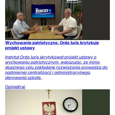
Wychowanie patriotyczne. Ordo Iuris krytykuje
projekt ustawy
Instytut Ordo Iuris skrytykował projekt ustawy o
wychowaniu patriotycznym, wskazując, że mimo
słusznego celu zakładane rozwiązania prowadzą do
nadmiernej centralizacji i administracyjnego
sterowania szkołą.
Opinie
Kraj