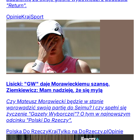
"Return".
Opinie
Kraj
Sport
Lisicki: "GW" daje Morawieckiemu szansę.
Ziemkiewicz: Mam nadzieję, że się mylą
Czy Mateusz Morawiecki będzie w stanie
wprowadzić swoją partię do Sejmu? I czy spełni się
życzenie "Gazety Wyborczej"? O tym w najnowszym
odcinku "Polski Do Rzeczy".
Polska Do Rzeczy
Kraj
Tylko na DoRzeczy.pl
Opinie