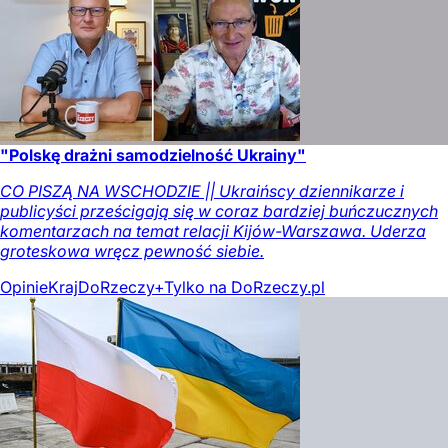
"Polskę drażni samodzielność Ukrainy"
CO PISZĄ NA WSCHODZIE || Ukraińscy dziennikarze i
publicyści prześcigają się w coraz bardziej buńczucznych
komentarzach na temat relacji Kijów-Warszawa. Uderza
groteskowa wręcz pewność siebie.
Opinie
Kraj
DoRzeczy+
Tylko na DoRzeczy.pl