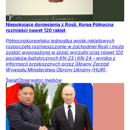
Niepokojące doniesienia z Rosji. Korea Północna
rozmieści nawet 120 rakiet
Północnokoreańska jednostka wojsk rakietowych
rozpoczęła rozmieszczanie w zachodniej Rosji i może
zostać wyposażona w sześć wyrzutni oraz nawet 120
pocisków balistycznych KN-23 i KN-24 – wynika z
informacji przekazanych przez Główny Zarząd
Wywiadu Ministerstwa Obrony Ukrainy (HUR).
Świat
Obserwator mediów