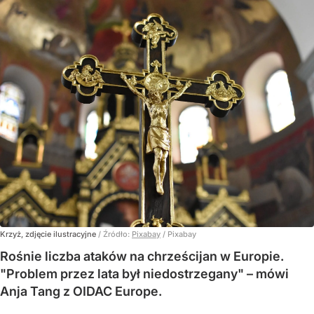
Krzyż, zdjęcie ilustracyjne
/ Źródło:
Pixabay
/
Pixabay
Rośnie liczba ataków na chrześcijan w Europie.
"Problem przez lata był niedostrzegany" – mówi
Anja Tang z OIDAC Europe.