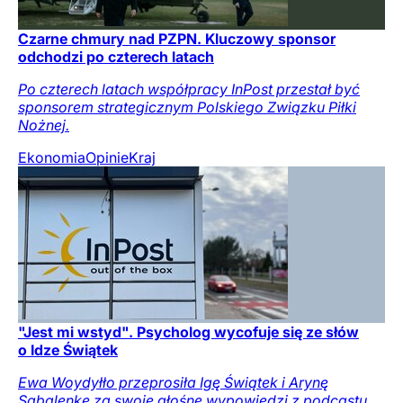
Czarne chmury nad PZPN. Kluczowy sponsor
odchodzi po czterech latach
Po czterech latach współpracy InPost przestał być
sponsorem strategicznym Polskiego Związku Piłki
Nożnej.
Ekonomia
Opinie
Kraj
"Jest mi wstyd". Psycholog wycofuje się ze słów
o Idze Świątek
Ewa Woydyłło przeprosiła Igę Świątek i Arynę
Sabalenkę za swoje głośne wypowiedzi z podcastu