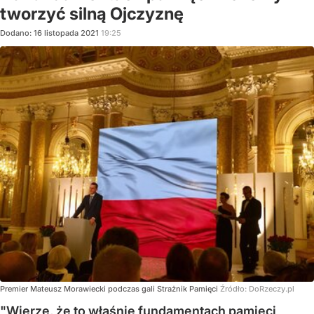
tworzyć silną Ojczyznę
Dodano:
16
listopada
2021
19:25
Premier Mateusz Morawiecki podczas gali Strażnik Pamięci
Źródło:
DoRzeczy.pl
"Wierzę, że to właśnie fundamentach pamięci