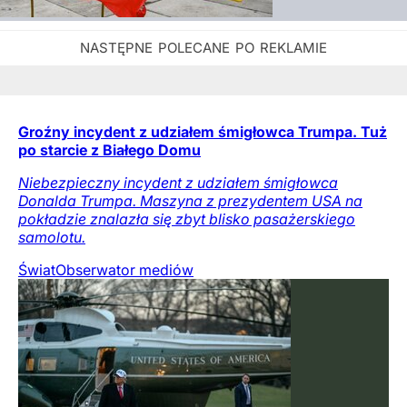
Groźny incydent z udziałem śmigłowca Trumpa. Tuż
po starcie z Białego Domu
Niebezpieczny incydent z udziałem śmigłowca
Donalda Trumpa. Maszyna z prezydentem USA na
pokładzie znalazła się zbyt blisko pasażerskiego
samolotu.
Świat
Obserwator mediów