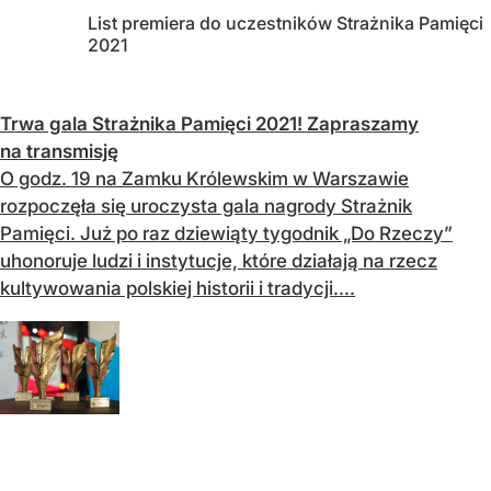
List premiera do uczestników Strażnika Pamięci
2021
Trwa gala Strażnika Pamięci 2021! Zapraszamy
na transmisję
O godz. 19 na Zamku Królewskim w Warszawie
rozpoczęła się uroczysta gala nagrody Strażnik
Pamięci. Już po raz dziewiąty tygodnik „Do Rzeczy”
uhonoruje ludzi i instytucje, które działają na rzecz
kultywowania polskiej historii i tradycji....