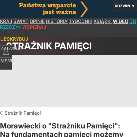
ROZWIŃ
▼
KRAJ
ŚWIAT
OPINIE
HISTORIA
TYGODNIK
KSIĄŻKI
WIDEO
DO
RZECZY+
WSPIERAJ
SUBSKRYBUJ
STRAŻNIK PAMIĘCI
ZALOGUJ
MENU
Strażnik Pamięci
Morawiecki o "Strażniku Pamięci":
Na fundamentach pamięci możemy