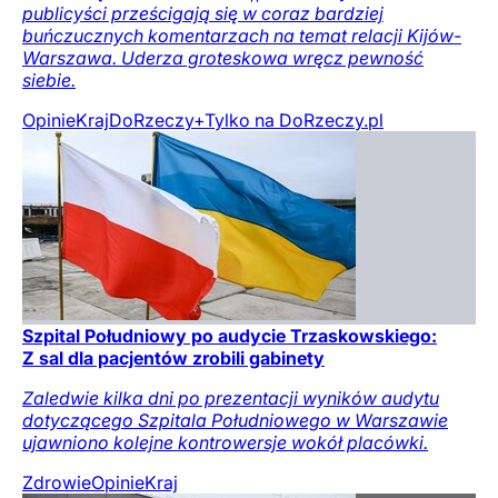
publicyści prześcigają się w coraz bardziej
buńczucznych komentarzach na temat relacji Kijów-
Warszawa. Uderza groteskowa wręcz pewność
siebie.
Opinie
Kraj
DoRzeczy+
Tylko na DoRzeczy.pl
Szpital Południowy po audycie Trzaskowskiego:
Z sal dla pacjentów zrobili gabinety
Zaledwie kilka dni po prezentacji wyników audytu
dotyczącego Szpitala Południowego w Warszawie
ujawniono kolejne kontrowersje wokół placówki.
Zdrowie
Opinie
Kraj