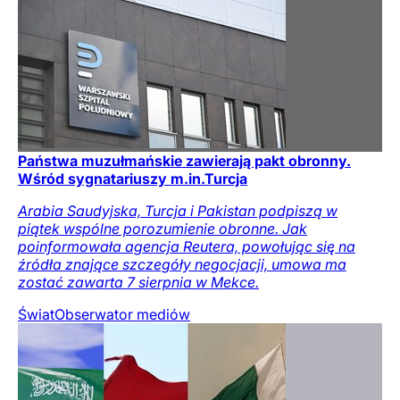
Państwa muzułmańskie zawierają pakt obronny.
Wśród sygnatariuszy m.in.Turcja
Arabia Saudyjska, Turcja i Pakistan podpiszą w
piątek wspólne porozumienie obronne. Jak
poinformowała agencja Reutera, powołując się na
źródła znające szczegóły negocjacji, umowa ma
zostać zawarta 7 sierpnia w Mekce.
Świat
Obserwator mediów