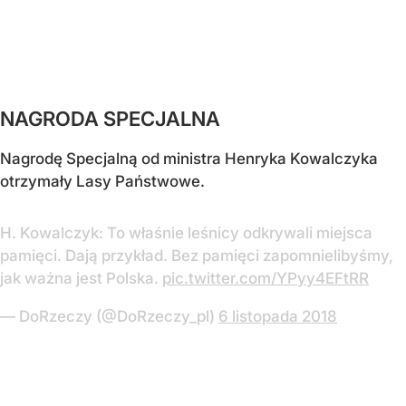
NAGRODA SPECJALNA
Nagrodę Specjalną od ministra Henryka Kowalczyka
otrzymały Lasy Państwowe.
H. Kowalczyk: To właśnie leśnicy odkrywali miejsca
pamięci. Dają przykład. Bez pamięci zapomnielibyśmy,
jak ważna jest Polska.
pic.twitter.com/YPyy4EFtRR
— DoRzeczy (@DoRzeczy_pl)
6 listopada 2018