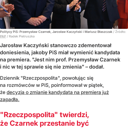
Politycy PiS: Przemysław Czarnek, Jarosław Kaczyński i Mariusz Błaszczak
/ Źródło:
PAP
/
Radek Pietruszka
Jarosław Kaczyński stanowczo zdementował
doniesienia, jakoby PiS miał wymienić kandydata
na premiera. "Jest nim prof. Przemysław Czarnek
i nic w tej sprawie się nie zmienia" – dodał.
Dziennik "Rzeczpospolita", powołując się
na rozmówców w PiS, poinformował w piątek,
że
decyzja o zmianie kandydata na premiera już
zapadła.
"Rzeczpospolita" twierdzi,
że Czarnek przestanie być