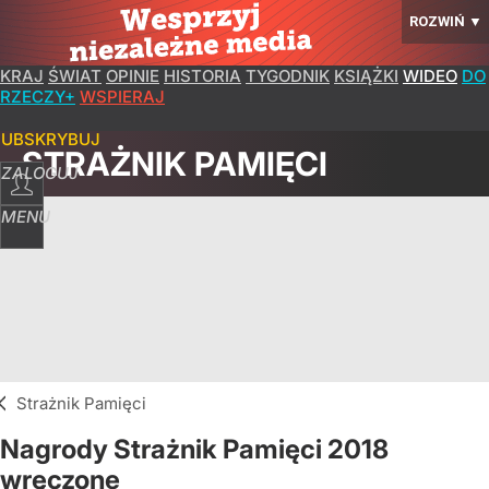
ROZWIŃ
▼
KRAJ
ŚWIAT
OPINIE
HISTORIA
TYGODNIK
KSIĄŻKI
WIDEO
DO
RZECZY+
WSPIERAJ
SUBSKRYBUJ
STRAŻNIK PAMIĘCI
ZALOGUJ
MENU
Strażnik Pamięci
Nagrody Strażnik Pamięci 2018
wręczone