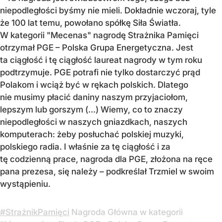
niepodległości byśmy nie mieli. Dokładnie wczoraj, tyle
że 100 lat temu, powołano spółkę Siła Światła.
W kategorii "Mecenas" nagrodę Strażnika Pamięci
otrzymał PGE – Polska Grupa Energetyczna. Jest
ta ciągłość i tę ciągłość laureat nagrody w tym roku
podtrzymuje. PGE potrafi nie tylko dostarczyć prąd
Polakom i wciąż być w rękach polskich. Dlatego
nie musimy płacić daniny naszym przyjaciołom,
lepszym lub gorszym (...) Wiemy, co to znaczy
niepodległości w naszych gniazdkach, naszych
komputerach: żeby posłuchać polskiej muzyki,
polskiego radia. I właśnie za tę ciągłość i za
tę codzienną prace, nagroda dla PGE, złożona na ręce
pana prezesa, się należy – podkreślał Trzmiel w swoim
wystąpieniu.
#StrażnikPamięci
Nagroda Główna w kategorii