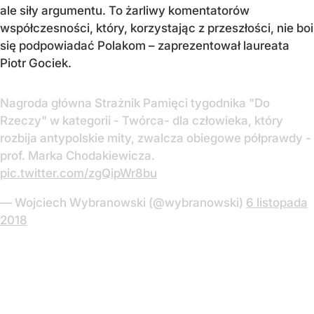
ale siły argumentu. To żarliwy komentatorów
współczesności, który, korzystając z przeszłości, nie boi
się podpowiadać Polakom – zaprezentował laureata
Piotr Gociek.
Nagroda główna Strażnik Pamięci tygodnika "Do
Rzeczy" w kategorii - Twórca- dla człowieka, który
rozbija antypolskie mity, zwalcza obiegowe półprawdy -
prof. Marka Chodakiewicza.
pic.twitter.com/zgQipWr8bu
— Wojciech Wybranowski (@wybranowski)
6 listopada
2018