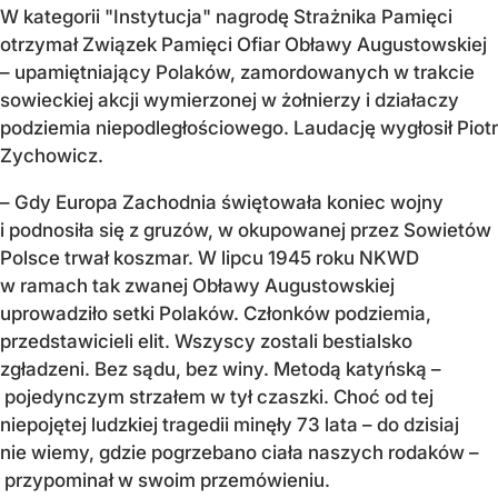
W kategorii "Instytucja" nagrodę Strażnika Pamięci
otrzymał Związek Pamięci Ofiar Obławy Augustowskiej
– upamiętniający Polaków, zamordowanych w trakcie
sowieckiej akcji wymierzonej w żołnierzy i działaczy
podziemia niepodległościowego. Laudację wygłosił Piotr
Zychowicz.
– Gdy Europa Zachodnia świętowała koniec wojny
i podnosiła się z gruzów, w okupowanej przez Sowietów
Polsce trwał koszmar. W lipcu 1945 roku NKWD
w ramach tak zwanej Obławy Augustowskiej
uprowadziło setki Polaków. Członków podziemia,
przedstawicieli elit. Wszyscy zostali bestialsko
zgładzeni. Bez sądu, bez winy. Metodą katyńską –
pojedynczym strzałem w tył czaszki. Choć od tej
niepojętej ludzkiej tragedii minęły 73 lata – do dzisiaj
nie wiemy, gdzie pogrzebano ciała naszych rodaków –
przypominał w swoim przemówieniu.