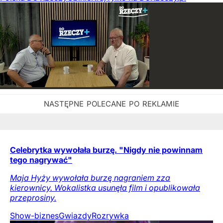
Celebrytka wywołała burzę. "Nigdy nie powinnam
tego nagrywać"
Maja Hyży wywołała burzę nagraniem zza
kierownicy. Wokalistka usunęła film i opublikowała
przeprosiny.
Show-biznes
Gwiazdy
Rozrywka