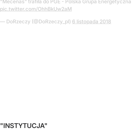
"Mecenas" trafiła do PGE - Polska Grupa Energetyczna
pic.twitter.com/OhhBkUw2aM
— DoRzeczy (@DoRzeczy_pl)
6 listopada 2018
"INSTYTUCJA"