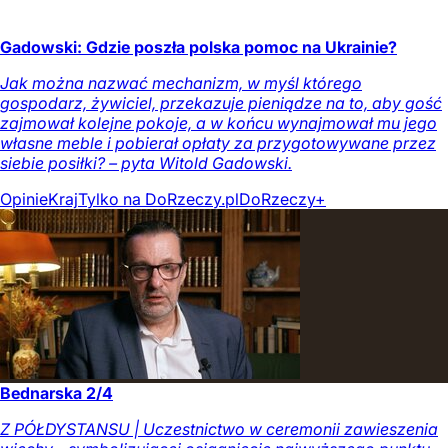
Gadowski: Gdzie poszła polska pomoc na Ukrainie?
Jak można nazwać mechanizm, w myśl którego
gospodarz, żywiciel, przekazuje pieniądze na to, aby gość
zajmował kolejne pokoje, a w końcu wynajmował mu jego
własne meble i pobierał opłaty za przygotowywane przez
siebie posiłki? – pyta Witold Gadowski.
Opinie
Kraj
Tylko na DoRzeczy.pl
DoRzeczy+
Bednarska 2/4
Z PÓŁDYSTANSU | Uczestnictwo w ceremonii zawieszenia