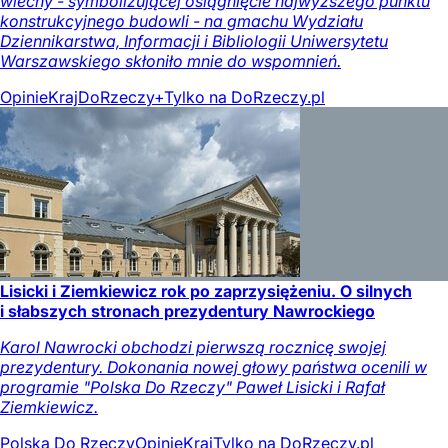
wiechy - symbolizującej osiągnięcie najwyższego punktu
konstrukcyjnego budowli - na gmachu Wydziału
Dziennikarstwa, Informacji i Bibliologii Uniwersytetu
Warszawskiego skłoniło mnie do wspomnień.
Opinie
Kraj
DoRzeczy+
Tylko na DoRzeczy.pl
Lisicki i Ziemkiewicz rok po zaprzysiężeniu. O silnych
i słabszych stronach prezydentury Nawrockiego
Karol Nawrocki obchodzi pierwszą rocznicę swojej
prezydentury. Dokonania nowej głowy państwa ocenili w
programie "Polska Do Rzeczy" Paweł Lisicki i Rafał
Ziemkiewicz.
Polska Do Rzeczy
Opinie
Kraj
Tylko na DoRzeczy.pl