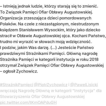
– Istnieją jednak ludzie, którzy starają się to zmienić.
To Związek Pamięci Ofiar Obławy Augustowskiej.
Organizacja zrzeszająca dzieci pomordowanych
Polaków. Na czele z niezastąpionym, niestrudzonym
księdzem Stanisławem Wysockim, który jako dziecko
stracił w Obławie Augustowskiej ojca. Kochani Państwo,
trudno mi wyrazić w słowach moją wdzięczność.
I podziw, jakim Was darzę. (...) Jesteście Państwo
prawdziwymi Strażnikami Pamięci. Główną nagrodę
Strażnika Pamięci w kategorii instytucja w roku 2018
otrzymał Związek Pamięci Ofiar Obławy Augustowskiej
– ogłosił Zychowicz.
#StrażnikPamięci
@PiotrZychowicz
i
@PawelLisicki
wręczają Nagrodę Główną w kategorii "Instytycja" dla
Stowarzyszenia Ofiar Obławy Augustowskiej
pic.twitter.com/tKmOAPduGH