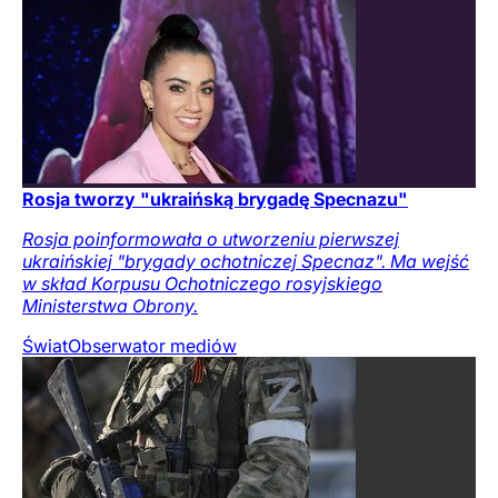
Rosja tworzy "ukraińską brygadę Specnazu"
Rosja poinformowała o utworzeniu pierwszej
ukraińskiej "brygady ochotniczej Specnaz". Ma wejść
w skład Korpusu Ochotniczego rosyjskiego
Ministerstwa Obrony.
Świat
Obserwator mediów