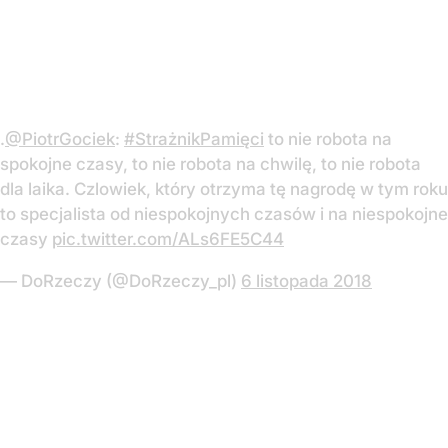
.
@PiotrGociek
:
#StrażnikPamięci
to nie robota na
spokojne czasy, to nie robota na chwilę, to nie robota
dla laika. Czlowiek, który otrzyma tę nagrodę w tym roku
to specjalista od niespokojnych czasów i na niespokojne
czasy
pic.twitter.com/ALs6FE5C44
— DoRzeczy (@DoRzeczy_pl)
6 listopada 2018