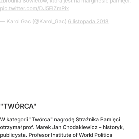
zbrodnia Sowietów, która jest na marginesie pamięci.
pic.twitter.com/DJ5ElZmPix
— Karol Gac (@Karol_Gac)
6 listopada 2018
"TWÓRCA"
W kategorii "Twórca" nagrodę Strażnika Pamięci
otrzymał prof. Marek Jan Chodakiewicz – historyk,
publicysta. Profesor Institute of World Politics