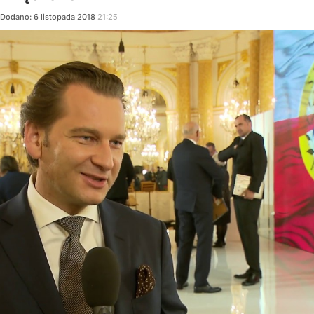
Dodano:
6
listopada
2018
21:25