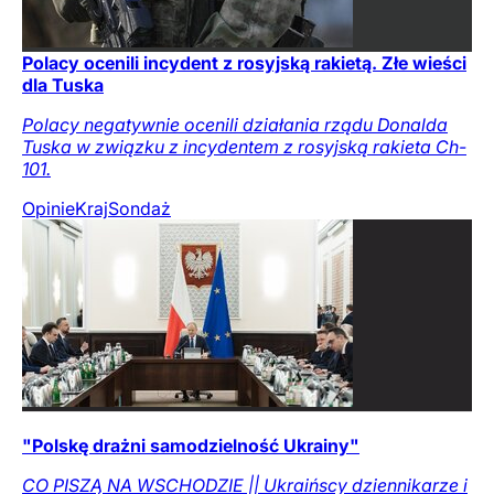
Polacy ocenili incydent z rosyjską rakietą. Złe wieści
dla Tuska
Polacy negatywnie ocenili działania rządu Donalda
Tuska w związku z incydentem z rosyjską rakieta Ch-
101.
Opinie
Kraj
Sondaż
"Polskę drażni samodzielność Ukrainy"
CO PISZĄ NA WSCHODZIE || Ukraińscy dziennikarze i