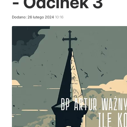
- Odcinek 3
Dodano:
26
lutego
2024
10:16