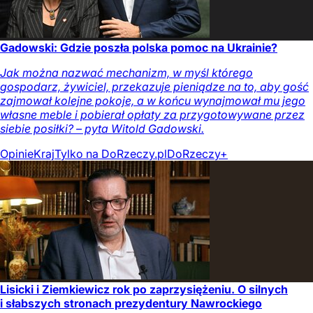
Gadowski: Gdzie poszła polska pomoc na Ukrainie?
Jak można nazwać mechanizm, w myśl którego
gospodarz, żywiciel, przekazuje pieniądze na to, aby gość
zajmował kolejne pokoje, a w końcu wynajmował mu jego
własne meble i pobierał opłaty za przygotowywane przez
siebie posiłki? – pyta Witold Gadowski.
Opinie
Kraj
Tylko na DoRzeczy.pl
DoRzeczy+
Lisicki i Ziemkiewicz rok po zaprzysiężeniu. O silnych
i słabszych stronach prezydentury Nawrockiego