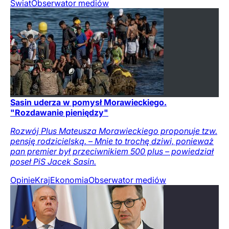
Świat
Obserwator mediów
Sasin uderza w pomysł Morawieckiego.
"Rozdawanie pieniędzy"
Rozwój Plus Mateusza Morawieckiego proponuje tzw.
pensję rodzicielską. – Mnie to trochę dziwi, ponieważ
pan premier był przeciwnikiem 500 plus – powiedział
poseł PiS Jacek Sasin.
Opinie
Kraj
Ekonomia
Obserwator mediów