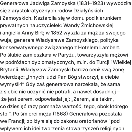
Generałowa Jadwiga Zamoyska (1831–1923) wywodziła
się z arystokratycznych rodów Działyńskich
i Zamoyskich. Kształciła się w domu pod kierunkiem
prywatnych nauczycielek: Wandy Żmichowskiej
i angielki Anny Birt; w 1852 wyszła za mąż za swojego
wuja, generała Władysława Zamoyskiego, polityka
konserwatywnego związanego z Hotelem Lambert.
Po ślubie zamieszkała w Paryżu, towarzyszyła mężowi
w podróżach dyplomatycznych, m.in. do Turcji i Wielkiej
Brytanii. Władysław Zamoyski bardzo cenił swą żonę
twierdząc: „Innych ludzi Pan Bóg stworzył, a ciebie
wymyślił!” Gdy zaś generałowa narzekała, że sama
z siebie nic uczynić nie potrafi, a nawet dosadniej –
że jest zerem, odpowiadał jej: „Zerem, ale takim,
co dziesięć razy pomnaża wartość, tego, obok którego
stoi”. Po śmierci męża (1868) Generałowa pozostała
we Francji; zbliżyła się do zakonu oratorianów i pod
wpływem ich idei tworzenia stowarzyszeń religijnych