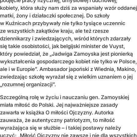
podjęcie pracy fizycznej, umysłowej i duchowej;
kobiety, która służy nam dziś za wspaniały wzór oddanej
matki, żony i działaczki społecznej. Do szkoły
w Kuźnicach przybywały nie tylko tysiące uczennic
ze wszystkich zakątków kraju, ale też rzesze
dziennikarzy i zwiedzających, wśród których zdarzały
się takie osobistości, jak belgijski minister de Vuyst,
który powiedział, że „Jadwiga Zamoyska jest pionierką
wykształcenia gospodarczego kobiet nie tylko w Polsce,
ale i w Europie”. Ambasador japoński z Wiednia, Makino,
zwiedzając szkołę wyrażał się z wielkim uznaniem o jej
„rozumnej organizacji”.
Szczególną rolę w życiu i nauczaniu gen. Zamoyskiej
miała miłość do Polski. Jej najważniejsze zasady
zawarła w książka O miłości Ojczyzny. Autorka
zauważa, że autentyczny patriotyzm, to miłość
wyrażająca się w służbie – i takiej postawy należy
uczyć: „Miłość Ojczyzny nie zawsze i nie dla wszystkich