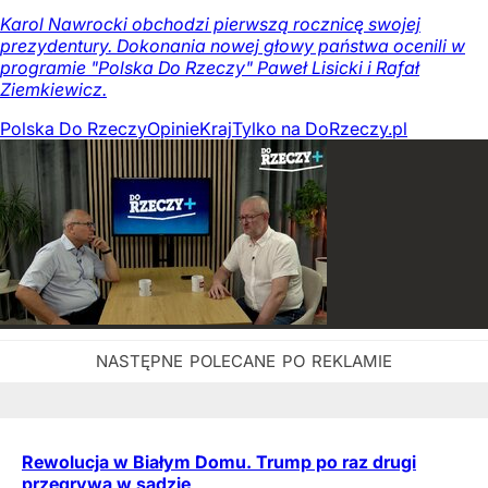
Karol Nawrocki obchodzi pierwszą rocznicę swojej
prezydentury. Dokonania nowej głowy państwa ocenili w
programie "Polska Do Rzeczy" Paweł Lisicki i Rafał
Ziemkiewicz.
Polska Do Rzeczy
Opinie
Kraj
Tylko na DoRzeczy.pl
Rewolucja w Białym Domu. Trump po raz drugi
przegrywa w sądzie