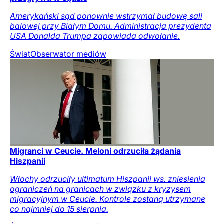
Amerykański sąd ponownie wstrzymał budowę sali
balowej przy Białym Domu. Administracja prezydenta
USA Donalda Trumpa zapowiada odwołanie.
Świat
Obserwator mediów
Migranci w Ceucie. Meloni odrzuciła żądania
Hiszpanii
Włochy odrzuciły ultimatum Hiszpanii ws. zniesienia
ograniczeń na granicach w związku z kryzysem
migracyjnym w Ceucie. Kontrole zostaną utrzymane
co najmniej do 15 sierpnia.