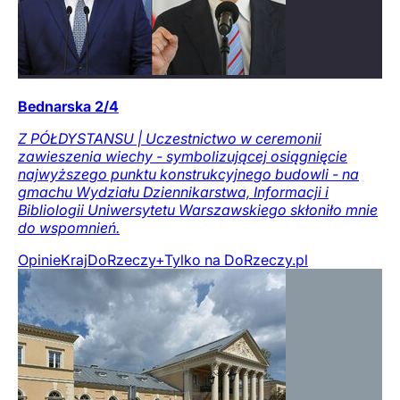
Bednarska 2/4
Z PÓŁDYSTANSU | Uczestnictwo w ceremonii
zawieszenia wiechy - symbolizującej osiągnięcie
najwyższego punktu konstrukcyjnego budowli - na
gmachu Wydziału Dziennikarstwa, Informacji i
Bibliologii Uniwersytetu Warszawskiego skłoniło mnie
do wspomnień.
Opinie
Kraj
DoRzeczy+
Tylko na DoRzeczy.pl