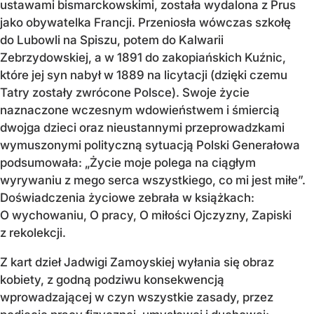
ustawami bismarckowskimi, została wydalona z Prus
jako obywatelka Francji. Przeniosła wówczas szkołę
do Lubowli na Spiszu, potem do Kalwarii
Zebrzydowskiej, a w 1891 do zakopiańskich Kuźnic,
które jej syn nabył w 1889 na licytacji (dzięki czemu
Tatry zostały zwrócone Polsce). Swoje życie
naznaczone wczesnym wdowieństwem i śmiercią
dwojga dzieci oraz nieustannymi przeprowadzkami
wymuszonymi polityczną sytuacją Polski Generałowa
podsumowała: „Życie moje polega na ciągłym
wyrywaniu z mego serca wszystkiego, co mi jest miłe”.
Doświadczenia życiowe zebrała w książkach:
O wychowaniu, O pracy, O miłości Ojczyzny, Zapiski
z rekolekcji.
Z kart dzieł Jadwigi Zamoyskiej wyłania się obraz
kobiety, z godną podziwu konsekwencją
wprowadzającej w czyn wszystkie zasady, przez