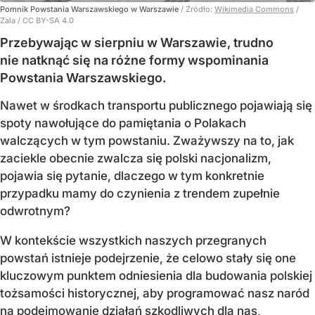
Pomnik Powstania Warszawskiego w Warszawie
/ Źródło:
Wikimedia Commons
/
Zala / CC BY-SA 4.0
Przebywając w sierpniu w Warszawie, trudno
nie natknąć się na różne formy wspominania
Powstania Warszawskiego.
Nawet w środkach transportu publicznego pojawiają się
spoty nawołujące do pamiętania o Polakach
walczących w tym powstaniu. Zważywszy na to, jak
zaciekle obecnie zwalcza się polski nacjonalizm,
pojawia się pytanie, dlaczego w tym konkretnie
przypadku mamy do czynienia z trendem zupełnie
odwrotnym?
W kontekście wszystkich naszych przegranych
powstań istnieje podejrzenie, że celowo stały się one
kluczowym punktem odniesienia dla budowania polskiej
tożsamości historycznej, aby programować nasz naród
na podejmowanie działań szkodliwych dla nas,