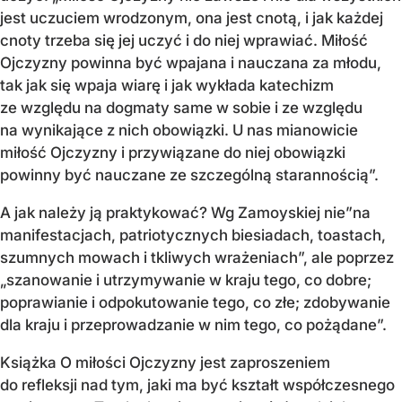
jest uczuciem wrodzonym, ona jest cnotą, i jak każdej
cnoty trzeba się jej uczyć i do niej wprawiać. Miłość
Ojczyzny powinna być wpajana i nauczana za młodu,
tak jak się wpaja wiarę i jak wykłada katechizm
ze względu na dogmaty same w sobie i ze względu
na wynikające z nich obowiązki. U nas mianowicie
miłość Ojczyzny i przywiązane do niej obowiązki
powinny być nauczane ze szczególną starannością”.
A jak należy ją praktykować? Wg Zamoyskiej nie”na
manifestacjach, patriotycznych biesiadach, toastach,
szumnych mowach i tkliwych wrażeniach”, ale poprzez
„szanowanie i utrzymywanie w kraju tego, co dobre;
poprawianie i odpokutowanie tego, co złe; zdobywanie
dla kraju i przeprowadzanie w nim tego, co pożądane”.
Książka O miłości Ojczyzny jest zaproszeniem
do refleksji nad tym, jaki ma być kształt współczesnego