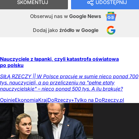
SKOMENTUJ
UDOSTĘPNIJ
Obserwuj nas
w
Google News
Dodaj jako
źródło w Google
Nauczyciele z łapanki, czyli katastrofa oświatowa
po polsku
SIŁĄ RZECZY || W Polsce pracuje w sumie nieco ponad 700
tys. nauczycieli, a po przeliczeniu na "pełne etaty
nauczycielskie" – nieco ponad 500 tys. A ilu brakuje?
Opinie
Ekonomia
Kraj
DoRzeczy+
Tylko na DoRzeczy.pl