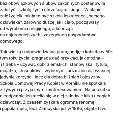
bez obowiązkowych ślubów zakonnych postanowiła
założyć „szkołę życia chrześcijańskiego”. W planie
założycielki miała to być szkoła kształcąca „pełnego
człowieka”, zarówno duszę jak i ciało, począwszy
od wyrobienia religijnego, a kończąc
na najdrobniejszych szczegółach gospodarstwa
domowego.
Tak wielką i odpowiedzialną pracę podjęła kobieta w 50-
tym roku życia, pragnąca dać przykład, jak można –
i trzeba – używać dóbr ziemskich: stanowiska i tytułu,
majątku, stosunków z wybitnymi ludźmi nie dla własnej
jedynie korzyści, lecz dla dobra bliźnich i ojczyzny.
Szkoła Domowej Pracy Kobiet w Kórniku nie spotkała
z żywym i przyjaznym zainteresowaniem. Na początku
nieodpłatnie kształciło się w niej zaledwie kilka ubogich
dziewcząt. Z czasem zyskała ogromną renomę
i popularność, lecz Zamoyska już w 1885, objęta tzw.