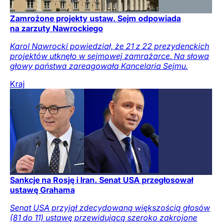
Zamrożone projekty ustaw. Sejm odpowiada
na zarzuty Nawrockiego
Karol Nawrocki powiedział, że 21 z 22 prezydenckich
projektów utknęło w sejmowej zamrażarce. Na słowa
głowy państwa zareagowała Kancelaria Sejmu.
Kraj
Sankcje na Rosję i Iran. Senat USA przegłosował
ustawę Grahama
Senat USA przyjął zdecydowaną większością głosów
(81 do 11) ustawę przewidującą szeroko zakrojone