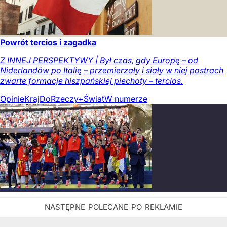
Powrót tercios i zagadka
Z INNEJ PERSPEKTYWY | Był czas, gdy Europę – od
Niderlandów po Italię – przemierzały i siały w niej postrach
zwarte formacje hiszpańskiej piechoty – tercios.
Opinie
Kraj
DoRzeczy+
Świat
W numerze