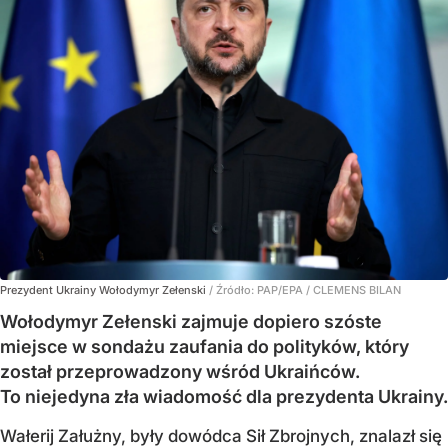
Prezydent Ukrainy Wołodymyr Zełenski
/ Źródło:
PAP/EPA
/
CLEMENS BILAN
Wołodymyr Zełenski zajmuje dopiero szóste
miejsce w sondażu zaufania do polityków, który
został przeprowadzony wśród Ukraińców.
To niejedyna zła wiadomość dla prezydenta Ukrainy.
Wałerij Załużny, były dowódca Sił Zbrojnych, znalazł się