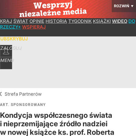
ROZWIŃ
▼
KRAJ
ŚWIAT
OPINIE
HISTORIA
TYGODNIK
KSIĄŻKI
WIDEO
DO
RZECZY+
WSPIERAJ
SUBSKRYBUJ
ZALOGUJ
MENU
Strefa Partnerów
ART. SPONSOROWANY
Kondycja współczesnego świata
i nieprzemijające źródło nadziei
w nowej książce ks. prof. Roberta