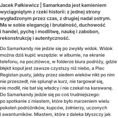
Jacek Pałkiewicz | Samarkanda jest kamieniem
wyciągniętym z rzeki historii: z jednej strony
wygładzonym przez czas, z drugiej nadal ostrym.
Ma w sobie elegancję i brutalność, duchowość
i handel, pychę i modlitwę, naukę i zabobon,
rekonstrukcję i autentyczność.
Do Samarkandy nie jedzie się po zwykły widok. Widok
można dziś kupić wszędzie: w albumie, na ekranie
telefonu, na pocztówce, w folderze biura podróży, gdzie
błękit kopuł jest zawsze czystszy niż niebo, a Plac
Registan pusty, jakby przez siedem wieków nikt po nim
nie przeszedł, nie splunął w kurz, nie targował się,
nie modlił, nie bał się władcy i nie czekał na karawanę.
Do Samarkandy jedzie się po coś trudniejszego:
po spotkanie z miastem, które było marzeniem wielu
pokoleń podróżników, kupców, żołnierzy, uczonych
i awanturników. Miastem, które z daleka błyszczy jak