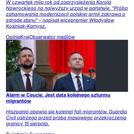
W czwartek mija rok od zaprzysiężenia Karola
Nawrockiego na najwyższy urząd w państwie. "Próba
zahamowania modernizacji polskiej armii zakrawa o
zdradę stanu" – napisał wicepremier Władysław
Kosiniak-Kamysz.
Opinie
Kraj
Obserwator mediów
Alarm w Ceucie. Jest data kolejnego szturmu
migrantów
Hiszpania obawia się kolejnej fali migrantów. Guardia
Civil ostrzega przed próbą masowego przekroczenia
granicy 15 sierpnia.