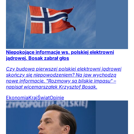
Niepokojące informacje ws. polskiej elektrowni
jądrowej. Bosak zabrał głos
Czy budowa pierwszej polskiej elektrowni jądrowej
skończy się niepowodzeniem? Na jaw wychodzą
nowe informacje. "Rozmowy są bliskie impasu” –
napisał wicemarszałek Krzysztof Bosak.
Ekonomia
Kraj
Świat
Opinie