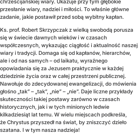
chrześcijańskiej wiary. Ukazuje przy tym głębokie
przesłanie wiary, nadziei i miłości. To właśnie główne
zadanie, jakie postawił przed sobą wybitny kapłan.
Ks. prof. Robert Skrzypczak z wielką swobodą porusza
się w świecie dawnych wieków i w czasach
współczesnych, wykazując ciągłość i aktualność naszej
wiary i tradycji. Domaga się od kapłanów, hierarchów,
ale i od nas samych – od laikatu, wyraźnego
opowiadania się za Jezusem praktycznie w każdej
dziedzinie życia oraz w całej przestrzeni publicznej.
Nawołuje do zdecydowanej ewangelizacji, do mówienia
głośno „tak” – „tak”, „nie” – „nie”. Daje liczne przykłady
skuteczności takiej postawy zarówno w czasach
historycznych, jak i w tych minionych ledwie
kilkadziesiąt lat temu. W wielu miejscach podkreśla,
że Chrystus przyszedł na świat, by zniszczyć dzieło
szatana. I w tym nasza nadzieja!