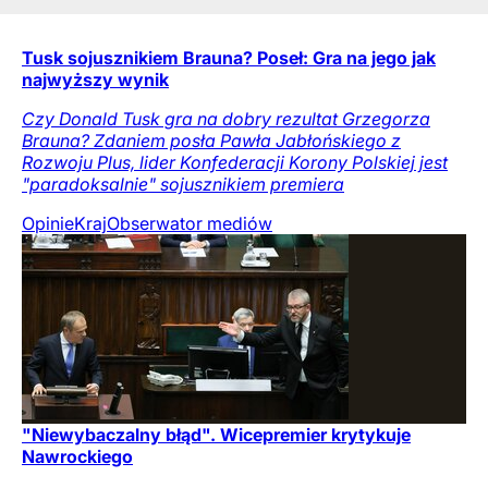
Tusk sojusznikiem Brauna? Poseł: Gra na jego jak
najwyższy wynik
Czy Donald Tusk gra na dobry rezultat Grzegorza
Brauna? Zdaniem posła Pawła Jabłońskiego z
Rozwoju Plus, lider Konfederacji Korony Polskiej jest
"paradoksalnie" sojusznikiem premiera
Opinie
Kraj
Obserwator mediów
"Niewybaczalny błąd". Wicepremier krytykuje
Nawrockiego