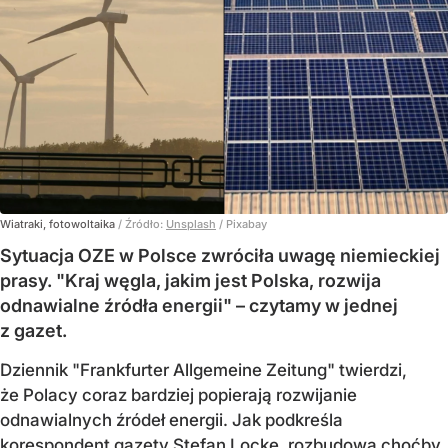
Wiatraki, fotowoltaika
/ Źródło:
Unsplash
/
Pixabay
Sytuacja OZE w Polsce zwróciła uwagę niemieckiej
prasy. "Kraj węgla, jakim jest Polska, rozwija
odnawialne źródła energii" – czytamy w jednej
z gazet.
Dziennik "Frankfurter Allgemeine Zeitung" twierdzi,
że Polacy coraz bardziej popierają rozwijanie
odnawialnych źródeł energii. Jak podkreśla
korespondent gazety Stefan Locke, rozbudowa choćby