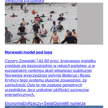
Świat
Unia Europejska
Norweski model pod lupą
Cezary Zawalski | Aż 60 proc. krajowego majątku
znajduje się bezpośrednio w rękach państwa, a w
europejskim rankingu skali własności publicznej
Norwegię wyprzedzają jedynie Białoruś i Rosja.
Krytycy tego systemu słusznie zauważają, że
zamożność Oslo to nie zasługa genialnych
urzędników, lecz unikalnej obfitości surowców
energetycznych.
Ekonomia
DoRzeczy+
Świat
Opinie
W numerze