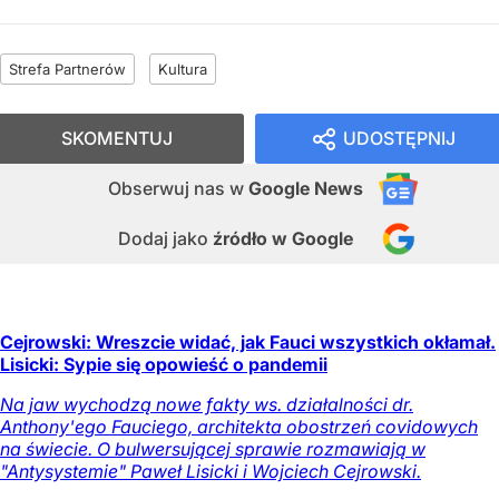
Strefa Partnerów
Kultura
SKOMENTUJ
UDOSTĘPNIJ
Obserwuj nas
w
Google News
Dodaj jako
źródło w Google
Cejrowski: Wreszcie widać, jak Fauci wszystkich okłamał.
Lisicki: Sypie się opowieść o pandemii
Na jaw wychodzą nowe fakty ws. działalności dr.
Anthony'ego Fauciego, architekta obostrzeń covidowych
na świecie. O bulwersującej sprawie rozmawiają w
"Antysystemie" Paweł Lisicki i Wojciech Cejrowski.