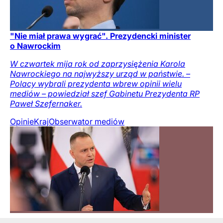
"Nie miał prawa wygrać". Prezydencki minister
o Nawrockim
W czwartek mija rok od zaprzysiężenia Karola
Nawrockiego na najwyższy urząd w państwie. –
Polacy wybrali prezydenta wbrew opinii wielu
mediów – powiedział szef Gabinetu Prezydenta RP
Paweł Szefernaker.
Opinie
Kraj
Obserwator mediów