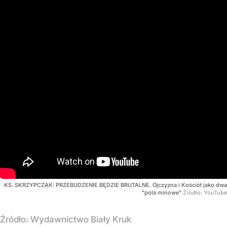
KS. SKRZYPCZAK: PRZEBUDZENIE BĘDZIE BRUTALNE. Ojczyzna i Kościół jako dwa
"pola minowe"
Źródło:
YouTube
Źródło:
Wydawnictwo Biały Kruk