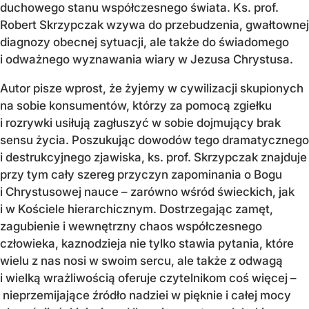
duchowego stanu współczesnego świata. Ks. prof.
Robert Skrzypczak wzywa do przebudzenia, gwałtownej
diagnozy obecnej sytuacji, ale także do świadomego
i odważnego wyznawania wiary w Jezusa Chrystusa.
Autor pisze wprost, że żyjemy w cywilizacji skupionych
na sobie konsumentów, którzy za pomocą zgiełku
i rozrywki usiłują zagłuszyć w sobie dojmujący brak
sensu życia. Poszukując dowodów tego dramatycznego
i destrukcyjnego zjawiska, ks. prof. Skrzypczak znajduje
przy tym cały szereg przyczyn zapominania o Bogu
i Chrystusowej nauce – zarówno wśród świeckich, jak
i w Kościele hierarchicznym. Dostrzegając zamęt,
zagubienie i wewnętrzny chaos współczesnego
człowieka, kaznodzieja nie tylko stawia pytania, które
wielu z nas nosi w swoim sercu, ale także z odwagą
i wielką wrażliwością oferuje czytelnikom coś więcej –
nieprzemijające źródło nadziei w pięknie i całej mocy