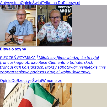
Antysystem
Opinie
Świat
Tylko na DoRzeczy.pl
Bitwa o szyny
PIECZEŃ RZYMSKA | Miłośnicy filmu wiedzą, że to tytuł
francuskiego obrazu René Clémenta o bohaterskich
francuskich kolejarzach, którzy sabotowali niemieckie linie
zaopatrzeniowe podczas drugiej wojny światowej.
Opinie
DoRzeczy+
Świat
W numerze