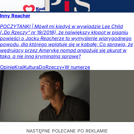
Inny Reacher
POCZYTANKI | Mówił mi kiedyś w wywiadzie Lee Child
(„Do Rzeczy” nr 19/2018), że największy kłopot w pisaniu
powieści o Jacku Reacherze to wymyślenie wiarygodnego
powodu, dla którego wplątuje się w kabałę: Co sprawia, że
wędrujący przez Amerykę nomad angażuje się akurat w
taką, a nie inną kryminalną sprawę?
Opinie
Kraj
Kultura
DoRzeczy+
W numerze