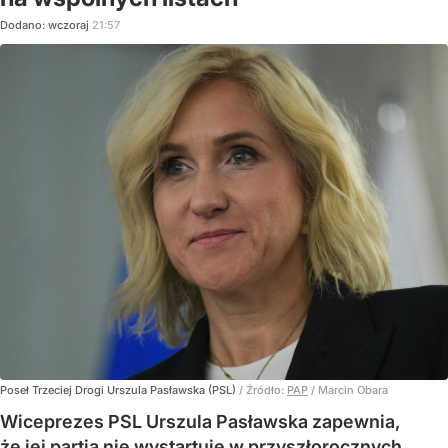
Dodano:
wczoraj
21:57
Poseł Trzeciej Drogi Urszula Pasławska (PSL)
/ Źródło:
PAP
/
Marcin Obara
Wiceprezes PSL Urszula Pasławska zapewnia,
że jej partia nie wystartuje w przyszłorocznych