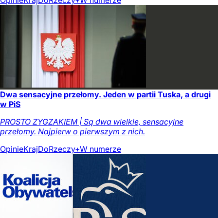
Opinie
Kraj
DoRzeczy+
W numerze
Dwa sensacyjne przełomy. Jeden w partii Tuska, a drugi
w PiS
PROSTO ZYGZAKIEM | Są dwa wielkie, sensacyjne
przełomy. Najpierw o pierwszym z nich.
Opinie
Kraj
DoRzeczy+
W numerze