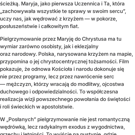
ścieżką. Maryja, jako pierwsza Uczennica i Ta, która
„zachowywała wszystkie te sprawy w swoim sercu”,
uczy nas, jak wędrować z krzyżem — w pokorze,
posłuszeństwie i całkowitym fiat.
Pielgrzymowanie przez Maryję do Chrystusa ma tu
wymiar zarówno osobisty, jak i eklezjalny
oraz narodowy. Polska, narysowana krzyżem na mapie,
przypomina o jej chrystocentrycznej tożsamości. Film
pokazuje, że odnowa Kościoła i narodu dokonuje się
nie przez programy, lecz przez nawrócenie serc
— mężczyzn, którzy wracają do modlitwy, ojcostwa
duchowego i odpowiedzialności. To współczesna
realizacja wizji powszechnego powołania do świętości
i roli świeckich w apostolstwie.
W „Posłanych” pielgrzymowanie nie jest romantyczną
wędrówką, lecz radykalnym exodus z wygodnictwa,
grzechu i letniości. To wyjście na pustynię, gdzie