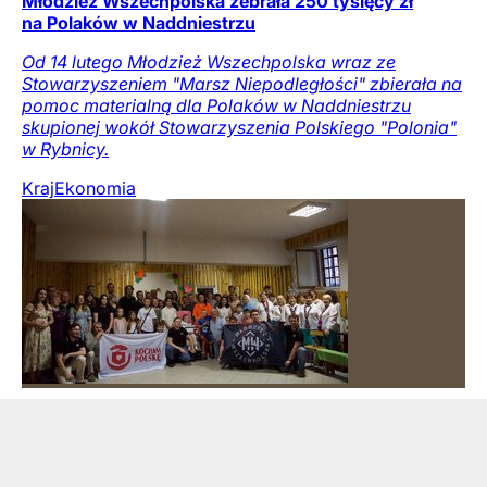
Młodzież Wszechpolska zebrała 250 tysięcy zł
na Polaków w Naddniestrzu
Od 14 lutego Młodzież Wszechpolska wraz ze
Stowarzyszeniem "Marsz Niepodległości" zbierała na
pomoc materialną dla Polaków w Naddniestrzu
skupionej wokół Stowarzyszenia Polskiego "Polonia"
w Rybnicy.
Kraj
Ekonomia