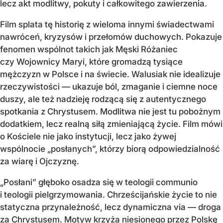
lecz akt modlitwy, pokuty i całkowitego zawierzenia.
Film splata tę historię z wieloma innymi świadectwami
nawróceń, kryzysów i przełomów duchowych. Pokazuje
fenomen wspólnot takich jak Męski Różaniec
czy Wojownicy Maryi, które gromadzą tysiące
mężczyzn w Polsce i na świecie. Walusiak nie idealizuje
rzeczywistości — ukazuje ból, zmaganie i ciemne noce
duszy, ale też nadzieję rodzącą się z autentycznego
spotkania z Chrystusem. Modlitwa nie jest tu pobożnym
dodatkiem, lecz realną siłą zmieniającą życie. Film mówi
o Kościele nie jako instytucji, lecz jako żywej
wspólnocie „posłanych”, którzy biorą odpowiedzialność
za wiarę i Ojczyznę.
„Posłani” głęboko osadza się w teologii communio
i teologii pielgrzymowania. Chrześcijańskie życie to nie
statyczna przynależność, lecz dynamiczna via — droga
za Chrystusem. Motyw krzyża niesionego przez Polskę