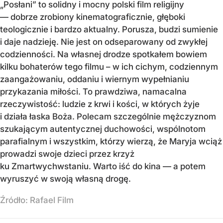
„Posłani” to solidny i mocny polski film religijny
— dobrze zrobiony kinematograficznie, głęboki
teologicznie i bardzo aktualny. Porusza, budzi sumienie
i daje nadzieję. Nie jest on odseparowany od zwykłej
codzienności. Na własnej drodze spotkałem bowiem
kilku bohaterów tego filmu – w ich cichym, codziennym
zaangażowaniu, oddaniu i wiernym wypełnianiu
przykazania miłości. To prawdziwa, namacalna
rzeczywistość: ludzie z krwi i kości, w których żyje
i działa łaska Boża. Polecam szczególnie mężczyznom
szukającym autentycznej duchowości, wspólnotom
parafialnym i wszystkim, którzy wierzą, że Maryja wciąż
prowadzi swoje dzieci przez krzyż
ku Zmartwychwstaniu. Warto iść do kina — a potem
wyruszyć w swoją własną drogę.
Źródło:
Rafael Film