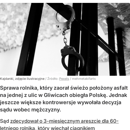
Kajdanki, zdjęcie ilustracyjne
/ Źródło:
Pexels
/
mehmetakifarts
Sprawa rolnika, który zaorał świeżo położony asfalt
na jednej z ulic w Gliwicach obiegła Polskę. Jednak
jeszcze większe kontrowersje wywołała decyzja
sądu wobec mężczyzny.
Sąd
zdecydował o 3-miesięcznym areszcie dla 60-
letniego rolnika
, który wjechał ciągnikiem