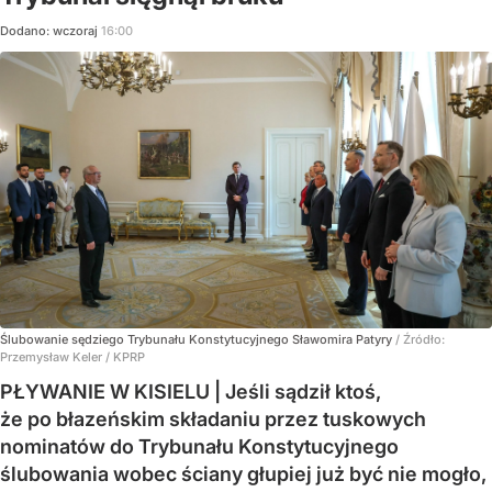
Dodano:
wczoraj
16:00
Ślubowanie sędziego Trybunału Konstytucyjnego Sławomira Patyry
/ Źródło:
Przemysław Keler / KPRP
PŁYWANIE W KISIELU | Jeśli sądził ktoś,
że po błazeńskim składaniu przez tuskowych
nominatów do Trybunału Konstytucyjnego
ślubowania wobec ściany głupiej już być nie mogło,