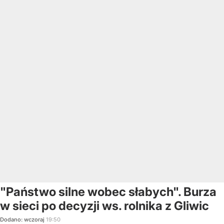
"Państwo silne wobec słabych". Burza
w sieci po decyzji ws. rolnika z Gliwic
Dodano:
wczoraj
19:50