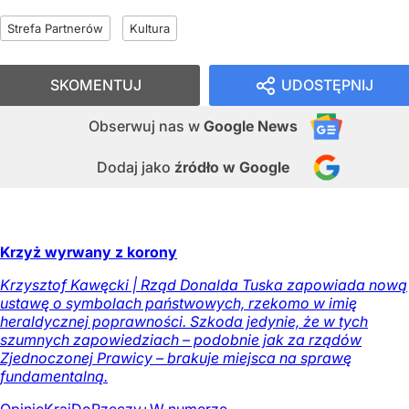
Strefa Partnerów
Kultura
SKOMENTUJ
UDOSTĘPNIJ
Obserwuj nas
w
Google News
Dodaj jako
źródło w Google
Krzyż wyrwany z korony
Krzysztof Kawęcki | Rząd Donalda Tuska zapowiada nową
ustawę o symbolach państwowych, rzekomo w imię
heraldycznej poprawności. Szkoda jedynie, że w tych
szumnych zapowiedziach – podobnie jak za rządów
Zjednoczonej Prawicy – brakuje miejsca na sprawę
fundamentalną.