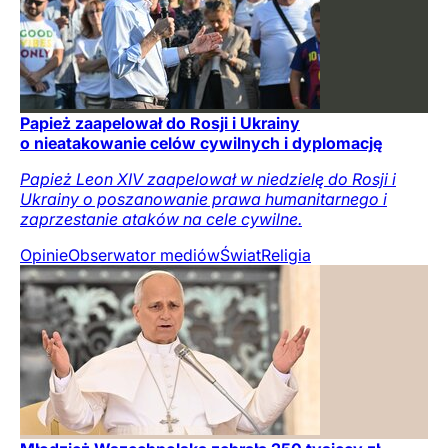
Papież zaapelował do Rosji i Ukrainy
o nieatakowanie celów cywilnych i dyplomację
Papież Leon XIV zaapelował w niedzielę do Rosji i
Ukrainy o poszanowanie prawa humanitarnego i
zaprzestanie ataków na cele cywilne.
Opinie
Obserwator mediów
Świat
Religia