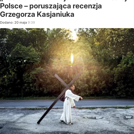
Polsce – poruszająca recenzja
Grzegorza Kasjaniuka
Dodano:
20
maja
9:39