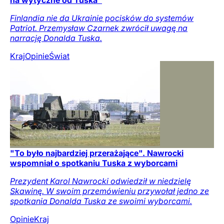
na wytyczne od Tuska"
Finlandia nie da Ukrainie pocisków do systemów
Patriot. Przemysław Czarnek zwrócił uwagę na
narrację Donalda Tuska.
Kraj
Opinie
Świat
"To było najbardziej przerażające". Nawrocki
wspomniał o spotkaniu Tuska z wyborcami
Prezydent Karol Nawrocki odwiedził w niedzielę
Skawinę. W swoim przemówieniu przywołał jedno ze
spotkania Donalda Tuska ze swoimi wyborcami.
Opinie
Kraj