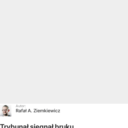
Autor:
Rafał A. Ziemkiewicz
Trybunał sięgnął bruku