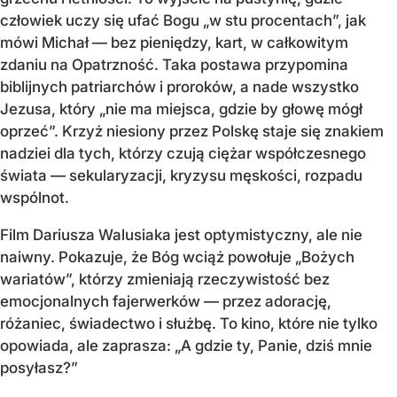
człowiek uczy się ufać Bogu „w stu procentach”, jak
mówi Michał — bez pieniędzy, kart, w całkowitym
zdaniu na Opatrzność. Taka postawa przypomina
biblijnych patriarchów i proroków, a nade wszystko
Jezusa, który „nie ma miejsca, gdzie by głowę mógł
oprzeć”. Krzyż niesiony przez Polskę staje się znakiem
nadziei dla tych, którzy czują ciężar współczesnego
świata — sekularyzacji, kryzysu męskości, rozpadu
wspólnot.
Film Dariusza Walusiaka jest optymistyczny, ale nie
naiwny. Pokazuje, że Bóg wciąż powołuje „Bożych
wariatów”, którzy zmieniają rzeczywistość bez
emocjonalnych fajerwerków — przez adorację,
różaniec, świadectwo i służbę. To kino, które nie tylko
opowiada, ale zaprasza: „A gdzie ty, Panie, dziś mnie
posyłasz?”