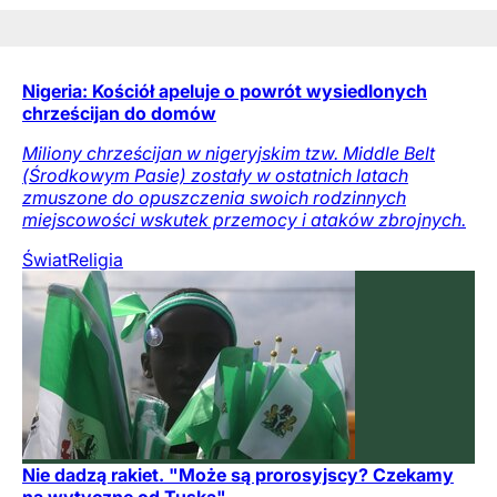
Nigeria: Kościół apeluje o powrót wysiedlonych
chrześcijan do domów
Miliony chrześcijan w nigeryjskim tzw. Middle Belt
(Środkowym Pasie) zostały w ostatnich latach
zmuszone do opuszczenia swoich rodzinnych
miejscowości wskutek przemocy i ataków zbrojnych.
Świat
Religia
Nie dadzą rakiet. "Może są prorosyjscy? Czekamy