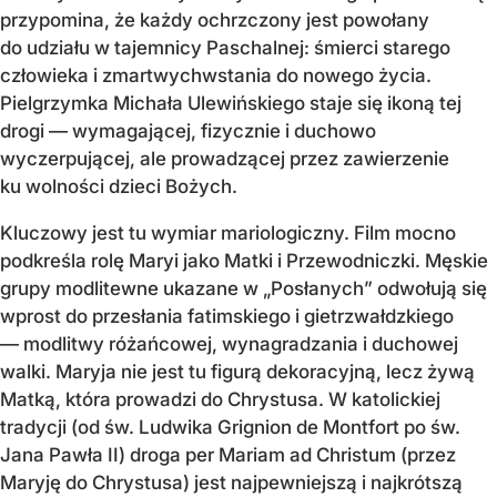
przypomina, że każdy ochrzczony jest powołany
do udziału w tajemnicy Paschalnej: śmierci starego
człowieka i zmartwychwstania do nowego życia.
Pielgrzymka Michała Ulewińskiego staje się ikoną tej
drogi — wymagającej, fizycznie i duchowo
wyczerpującej, ale prowadzącej przez zawierzenie
ku wolności dzieci Bożych.
Kluczowy jest tu wymiar mariologiczny. Film mocno
podkreśla rolę Maryi jako Matki i Przewodniczki. Męskie
grupy modlitewne ukazane w „Posłanych” odwołują się
wprost do przesłania fatimskiego i gietrzwałdzkiego
— modlitwy różańcowej, wynagradzania i duchowej
walki. Maryja nie jest tu figurą dekoracyjną, lecz żywą
Matką, która prowadzi do Chrystusa. W katolickiej
tradycji (od św. Ludwika Grignion de Montfort po św.
Jana Pawła II) droga per Mariam ad Christum (przez
Maryję do Chrystusa) jest najpewniejszą i najkrótszą