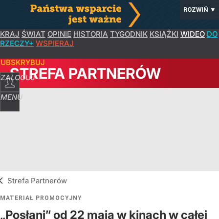
ROZWIŃ
▼
KRAJ
ŚWIAT
OPINIE
HISTORIA
TYGODNIK
KSIĄŻKI
WIDEO
DO
RZECZY+
WSPIERAJ
SUBSKRYBUJ
STREFA PARTNERÓW
ZALOGUJ
MENU
Strefa Partnerów
MATERIAŁ PROMOCYJNY
„Posłani” od 22 maja w kinach w całej