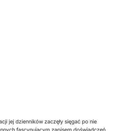
i jej dzienników zaczęły sięgać po nie
a innych fascynującym zapisem doświadczeń