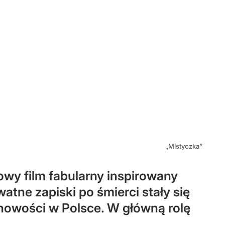
„Mistyczka”
żowy film fabularny inspirowany
watne zapiski po śmierci stały się
howości w Polsce. W główną rolę