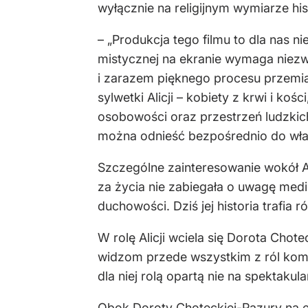
wyłącznie na religijnym wymiarze hist
– „Produkcja tego filmu to dla nas 
mistycznej na ekranie wymaga niezwy
i zarazem pięknego procesu przemia
sylwetki Alicji – kobiety z krwi i koś
osobowości oraz przestrzeń ludzkich
można odnieść bezpośrednio do wła
Szczególne zainteresowanie wokół Ali
za życia nie zabiegała o uwagę medi
duchowości. Dziś jej historia trafia 
W rolę Alicji wciela się Dorota Chot
widzom przede wszystkim z ról komed
dla niej rolą opartą nie na spektaku
Obok Doroty Choteckiej-Pazury na ek