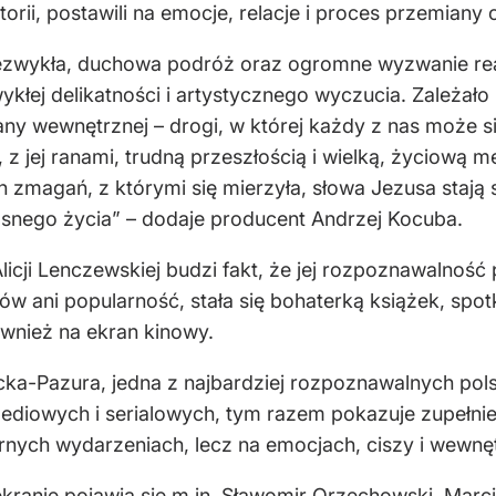
orii, postawili na emocje, relacje i proces przemiany 
niezwykła, duchowa podróż oraz ogromne wyzwanie rea
kłej delikatności i artystycznego wyczucia. Zależał
ny wewnętrznej – drogi, w której każdy z nas może s
ci, z jej ranami, trudną przeszłością i wielką, życiową
 zmagań, z którymi się mierzyła, słowa Jezusa stają 
snego życia” – dodaje producent Andrzej Kocuba.
cji Lenczewskiej budzi fakt, że jej rozpoznawalność 
ów ani popularność, stała się bohaterką książek, sp
również na ekran kinowy.
ecka-Pazura, jedna z najbardziej rozpoznawalnych pol
iowych i serialowych, tym razem pokazuje zupełnie i
larnych wydarzeniach, lecz na emocjach, ciszy i wewn
ranie pojawią się m.in. Sławomir Orzechowski, Marcin