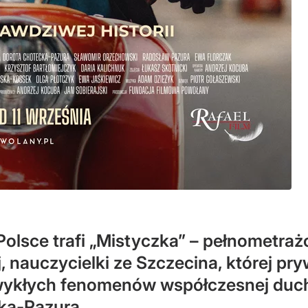
 Polsce trafi „Mistyczka” – pełnometra
, nauczycielki ze Szczecina, której pry
zwykłych fenomenów współczesnej duc
cka-Pazura.