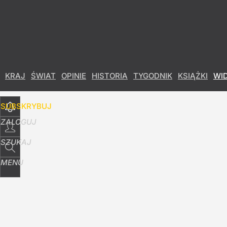
Udostępnij
0
Skomentuj
KRAJ
ŚWIAT
OPINIE
HISTORIA
TYGODNIK
KSIĄŻKI
WI
SUBSKRYBUJ
ZALOGUJ
SZUKAJ
MENU