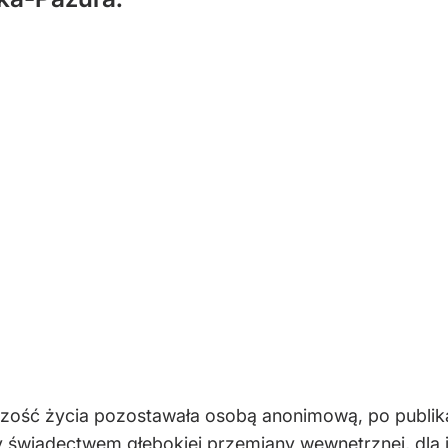
zość życia pozostawała osobą anonimową, po publikacj
yły świadectwem głębokiej przemiany wewnętrznej, dl