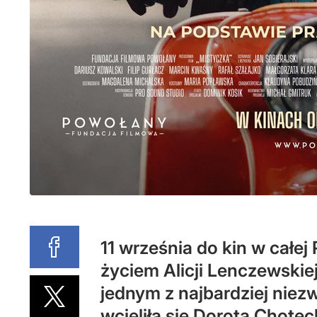
11 września do kin w całej
życiem Alicji Lenczewskiej
jednym z najbardziej nie
wcieliła się Dorota Chote