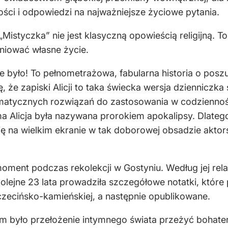
ści i odpowiedzi na najważniejsze życiowe pytania.
„Mistyczka” nie jest klasyczną opowieścią religijną. T
iniować własne życie.
nie było! To pełnometrażowa, fabularna historia o posz
ę, że zapiski Alicji to taka świecka wersja dzienniczka
matycznych rozwiązań do zastosowania w codziennośc
a Alicja była nazywana prorokiem apokalipsy. Dlatego
ę na wielkim ekranie w tak doborowej obsadzie aktors
nt podczas rekolekcji w Gostyniu. Według jej relacj
lejne 23 lata prowadziła szczegółowe notatki, które p
zczecińsko-kamieńskiej, a następnie opublikowane.
było przełożenie intymnego świata przeżyć bohaterki