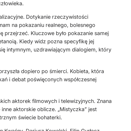
człowieka.
lizacyjne. Dotykanie rzeczywistości
o nam na pokazaniu realnego, bolesnego
ię przejrzeć. Kluczowe było pokazanie samej
 metanoią. Kiedy widz pozna specyfikę jej
się intymnym, uzdrawiającym dialogiem, który
przyszła dopiero po śmierci. Kobieta, która
otkań i debat poświęconych współczesnej
skich aktorek filmowych i telewizyjnych. Znana
nne aktorskie oblicze. „Mistyczka” jest
ętrznym świecie bohaterki.
 Kwaśny, Dariusz Kowalski, Filip Gurłacz,