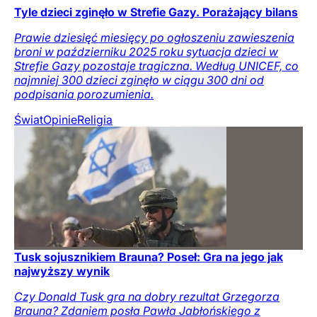
Tyle dzieci zginęło w Strefie Gazy. Porażający bilans
Prawie dziesięć miesięcy po ogłoszeniu zawieszenia
broni w październiku 2025 roku sytuacja dzieci w
Strefie Gazy pozostaje tragiczna. Według UNICEF, co
najmniej 300 dzieci zginęło w ciągu 300 dni od
podpisania porozumienia.
Świat
Opinie
Religia
Tusk sojusznikiem Brauna? Poseł: Gra na jego jak
najwyższy wynik
Czy Donald Tusk gra na dobry rezultat Grzegorza
Brauna? Zdaniem posła Pawła Jabłońskiego z