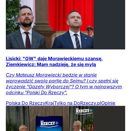
Lisicki: "GW" daje Morawieckiemu szansę.
Ziemkiewicz: Mam nadzieję, że się mylą
Czy Mateusz Morawiecki będzie w stanie
wprowadzić swoją partię do Sejmu? I czy spełni się
życzenie "Gazety Wyborczej"? O tym w najnowszym
odcinku "Polski Do Rzeczy".
Polska Do Rzeczy
Kraj
Tylko na DoRzeczy.pl
Opinie