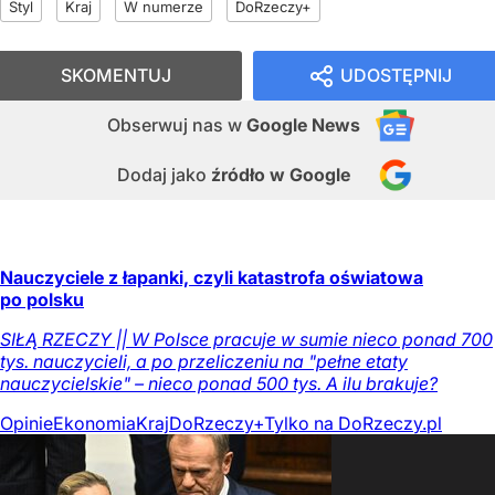
Styl
Kraj
W numerze
DoRzeczy+
SKOMENTUJ
UDOSTĘPNIJ
Obserwuj nas
w
Google News
Dodaj jako
źródło w Google
Nauczyciele z łapanki, czyli katastrofa oświatowa
po polsku
SIŁĄ RZECZY || W Polsce pracuje w sumie nieco ponad 700
tys. nauczycieli, a po przeliczeniu na "pełne etaty
nauczycielskie" – nieco ponad 500 tys. A ilu brakuje?
Opinie
Ekonomia
Kraj
DoRzeczy+
Tylko na DoRzeczy.pl