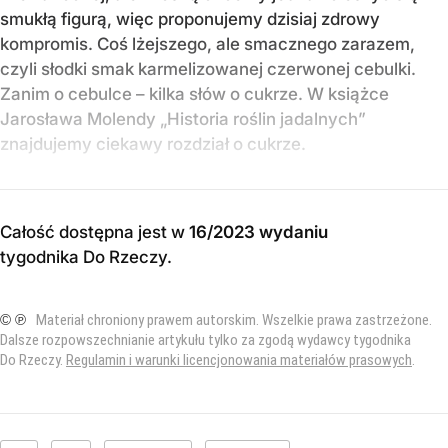
smukłą figurą, więc proponujemy dzisiaj zdrowy
kompromis. Coś lżejszego, ale smacznego zarazem,
czyli słodki smak karmelizowanej czerwonej cebulki.
Zanim o cebulce – kilka słów o cukrze. W książce
Jarosława Molendy „Historia roślin jadalnych”
znajdujemy ciekawy rozdział o cukrze.
Całość dostępna jest w
16/2023 wydaniu
tygodnika Do Rzeczy
.
© ℗
Materiał chroniony prawem autorskim. Wszelkie prawa zastrzeżone.
Dalsze rozpowszechnianie artykułu tylko za zgodą wydawcy tygodnika
Do Rzeczy.
Regulamin i warunki licencjonowania materiałów prasowych
.