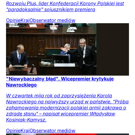
Rozwoju Plus, lider Konfederacji Korony Polskiej jest
"paradoksalnie" sojusznikiem premiera
Opinie
Kraj
Obserwator mediów
"Niewybaczalny błąd". Wicepremier krytykuje
Nawrockiego
W czwartek mija rok od zaprzysiężenia Karola
Nawrockiego na najwyższy urząd w państwie. "Próba
zahamowania modernizacji polskiej armii zakrawa o
zdradę stanu" – napisał wicepremier Władysław
Kosiniak-Kamysz.
Opinie
Kraj
Obserwator mediów