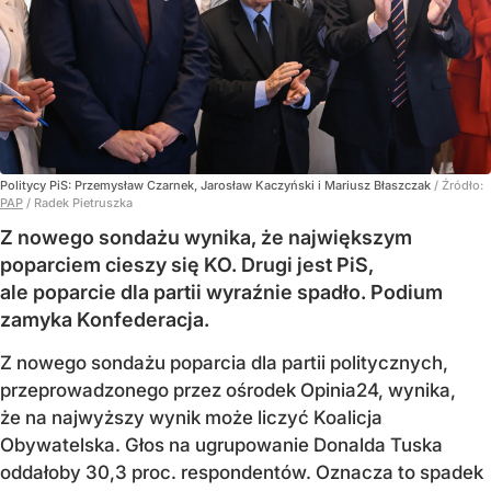
Politycy PiS: Przemysław Czarnek, Jarosław Kaczyński i Mariusz Błaszczak
/ Źródło:
PAP
/
Radek Pietruszka
Z nowego sondażu wynika, że największym
poparciem cieszy się KO. Drugi jest PiS,
ale poparcie dla partii wyraźnie spadło. Podium
zamyka Konfederacja.
Z nowego sondażu poparcia dla partii politycznych,
przeprowadzonego przez ośrodek Opinia24, wynika,
że na najwyższy wynik może liczyć Koalicja
Obywatelska. Głos na ugrupowanie Donalda Tuska
oddałoby 30,3 proc. respondentów. Oznacza to spadek