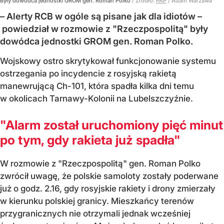
Były dowódca jednostki GROM gen. Roman Polko
/ Źródło:
PAP
/
Adam Warżawa
– Alerty RCB w ogóle są pisane jak dla idiotów –
powiedział w rozmowie z "Rzeczpospolitą" były
dowódca jednostki GROM gen. Roman Polko.
Wojskowy ostro skrytykował funkcjonowanie systemu
ostrzegania po incydencie z rosyjską rakietą
manewrującą Ch-101, która spadła kilka dni temu
w okolicach Tarnawy-Kolonii na Lubelszczyźnie.
"Alarm został uruchomiony pięć minut
po tym, gdy rakieta już spadła"
W rozmowie z "Rzeczpospolitą" gen. Roman Polko
zwrócił uwagę, że polskie samoloty zostały poderwane
już o godz. 2.16, gdy rosyjskie rakiety i drony zmierzały
w kierunku polskiej granicy. Mieszkańcy terenów
przygranicznych nie otrzymali jednak wcześniej