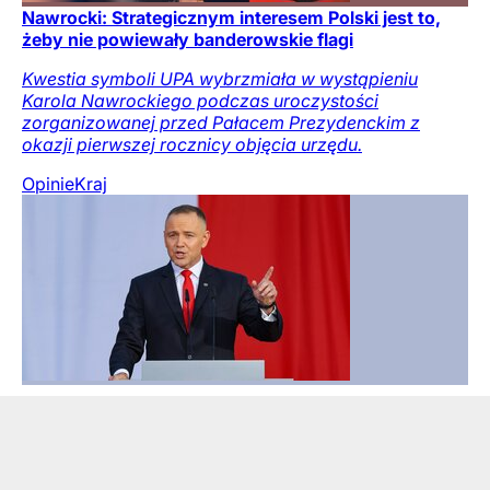
Nawrocki: Strategicznym interesem Polski jest to,
żeby nie powiewały banderowskie flagi
Kwestia symboli UPA wybrzmiała w wystąpieniu
Karola Nawrockiego podczas uroczystości
zorganizowanej przed Pałacem Prezydenckim z
okazji pierwszej rocznicy objęcia urzędu.
Opinie
Kraj