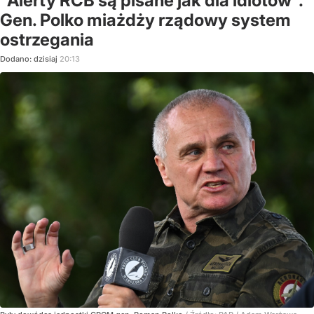
"Alerty RCB są pisane jak dla idiotów".
Gen. Polko miażdży rządowy system
ostrzegania
Dodano:
dzisiaj
20:13