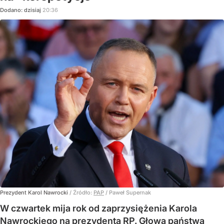
Dodano:
dzisiaj
20:36
Prezydent Karol Nawrocki
/ Źródło:
PAP
/
Paweł Supernak
W czwartek mija rok od zaprzysiężenia Karola
Nawrockiego na prezydenta RP. Głowa państwa