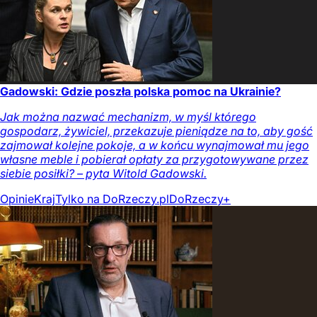
Gadowski: Gdzie poszła polska pomoc na Ukrainie?
Jak można nazwać mechanizm, w myśl którego
gospodarz, żywiciel, przekazuje pieniądze na to, aby gość
zajmował kolejne pokoje, a w końcu wynajmował mu jego
własne meble i pobierał opłaty za przygotowywane przez
siebie posiłki? – pyta Witold Gadowski.
Opinie
Kraj
Tylko na DoRzeczy.pl
DoRzeczy+