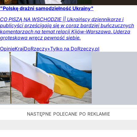
"Polskę drażni samodzielność Ukrainy"
CO PISZĄ NA WSCHODZIE || Ukraińscy dziennikarze i
publicyści prześcigają się w coraz bardziej buńczucznych
komentarzach na temat relacji Kijów-Warszawa. Uderza
groteskowa wręcz pewność siebie.
Opinie
Kraj
DoRzeczy+
Tylko na DoRzeczy.pl