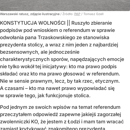
Warszawski ratusz, zdjęcie ilustracyjne
/ Źródło:
PAP
/
Tomasz Gzell
KONSTYTUCJA WOLNOŚCI || Ruszyło zbieranie
podpisów pod wnioskiem o referendum w sprawie
odwołania pana Trzaskowskiego ze stanowiska
prezydenta stolicy, a wraz z nim jeden z najbardziej
bezsensownych, ale jednocześnie
charakterystycznych sporów, napędzających emocje
nie tylko wokół tej inicjatywy: kto ma prawo podpis
składać oraz kto ma prawo głosować w referendum.
Nie w sensie prawnym, lecz, by tak rzec, etycznym.
A czasami – kto ma nawet prawo wypowiadać się
w sprawie tego, jak funkcjonuje stolica.
Pod jednym ze swoich wpisów na temat referendum
przeczytałem odpowiedź zapewne jakiejś zagorzałej
zwolenniczki KO, że jestem z Łodzi i mam tam wracać
zamiast krytykować znakomitego prezydenta