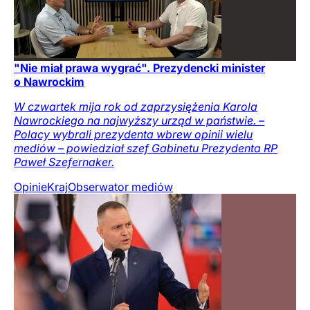
"Nie miał prawa wygrać". Prezydencki minister
o Nawrockim
W czwartek mija rok od zaprzysiężenia Karola
Nawrockiego na najwyższy urząd w państwie. –
Polacy wybrali prezydenta wbrew opinii wielu
mediów – powiedział szef Gabinetu Prezydenta RP
Paweł Szefernaker.
Opinie
Kraj
Obserwator mediów