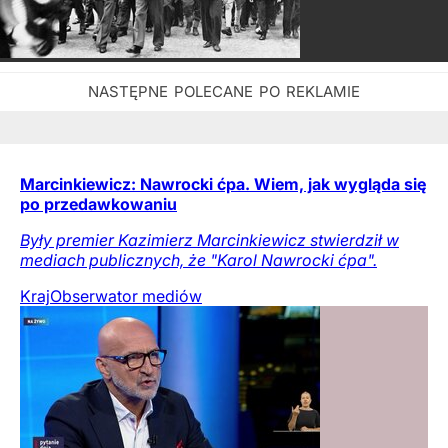
Marcinkiewicz: Nawrocki ćpa. Wiem, jak wygląda się
po przedawkowaniu
Były premier Kazimierz Marcinkiewicz stwierdził w
mediach publicznych, że "Karol Nawrocki ćpa".
Kraj
Obserwator mediów