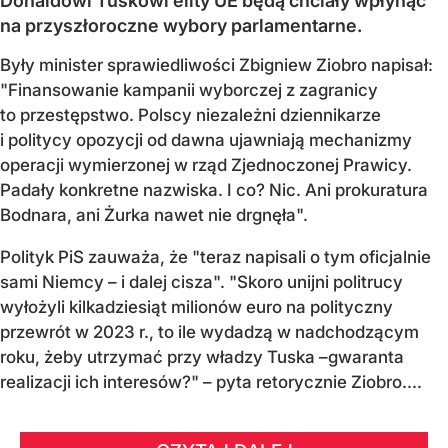
Donaldowi Tuskowi elity UE będą chciały wpłynąć
na przyszłoroczne wybory parlamentarne.
Były minister sprawiedliwości Zbigniew Ziobro napisał:
"Finansowanie kampanii wyborczej z zagranicy
to przestępstwo. Polscy niezależni dziennikarze
i politycy opozycji od dawna ujawniają mechanizmy
operacji wymierzonej w rząd Zjednoczonej Prawicy.
Padały konkretne nazwiska. I co? Nic. Ani prokuratura
Bodnara, ani Żurka nawet nie drgnęła".
Polityk PiS zauważa, że "teraz napisali o tym oficjalnie
sami Niemcy – i dalej cisza". "Skoro unijni politrucy
wyłożyli kilkadziesiąt milionów euro na polityczny
przewrót w 2023 r., to ile wydadzą w nadchodzącym
roku, żeby utrzymać przy władzy Tuska –gwaranta
realizacji ich interesów?" – pyta retorycznie Ziobro....