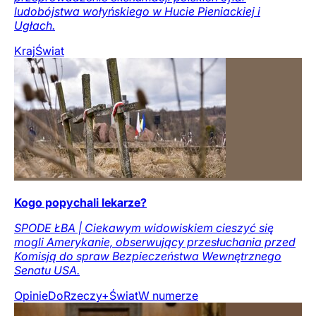
ludobójstwa wołyńskiego w Hucie Pieniackiej i
Ugłach.
Kraj
Świat
Kogo popychali lekarze?
SPODE ŁBA | Ciekawym widowiskiem cieszyć się
mogli Amerykanie, obserwujący przesłuchania przed
Komisją do spraw Bezpieczeństwa Wewnętrznego
Senatu USA.
Opinie
DoRzeczy+
Świat
W numerze