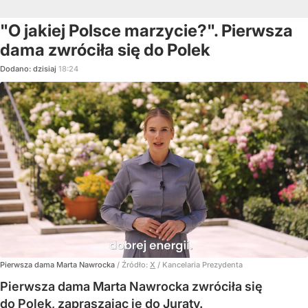
"O jakiej Polsce marzycie?". Pierwsza
dama zwróciła się do Polek
Dodano:
dzisiaj
18:24
Pierwsza dama Marta Nawrocka
/ Źródło:
X
/
Kancelaria Prezydenta
Pierwsza dama Marta Nawrocka zwróciła się
do Polek, zapraszając je do Juraty.