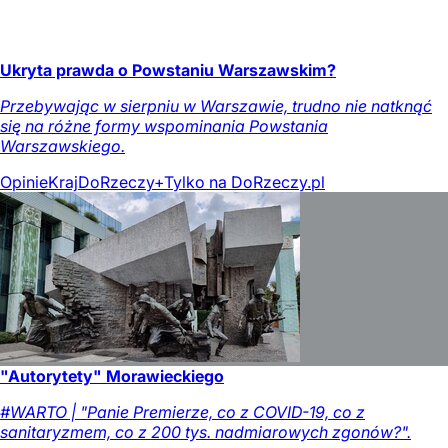
Ukryta prawda o Powstaniu Warszawskim?
Przebywając w sierpniu w Warszawie, trudno nie natknąć
się na różne formy wspominania Powstania
Warszawskiego.
Opinie
Kraj
DoRzeczy+
Tylko na DoRzeczy.pl
"Autorytety" Morawieckiego
#WARTO | "Panie Premierze, co z COVID-19, co z
sanitaryzmem, co z 200 tys. nadmiarowych zgonów?".