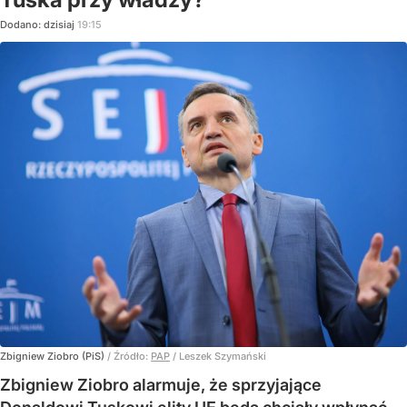
Dodano:
dzisiaj
19:15
Zbigniew Ziobro (PiS)
/ Źródło:
PAP
/
Leszek Szymański
Zbigniew Ziobro alarmuje, że sprzyjające