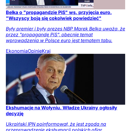
Belka o "propagandzie PiS" ws. przyjęcia euro.
"Wszyscy boją się cokolwiek powiedzieć"
Były premier i były prezes NBP Marek Belka uważa, że
przez "propagandę PiS", obecnie temat
wprowadzenia w Polsce euro jest tematem tabu.
Ekonomia
Opinie
Kraj
Ekshumacje na Wołyniu. Władze Ukrainy ogłosiły
decyzję
Ukraiński IPN poinformował, że jest zgoda na
przeprowadzenie ekshumacji polskich ofiar