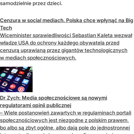
samodzielnie przez dzieci.
Cenzura w social mediach. Polska chce wpłynąć na Big
Tech
Wiceminister sprawiedliwości Sebastian Kaleta wezwał
władze USA do ochrony każdego obywatela przed
cenzurą uprawianą przez gigantów technologicznych
w mediach społecznościowych.
Dr Zych: Media społecznościowe są nowymi
regulatorami opinii publicznej
– Wiele postanowień zawartych w regulaminach portali
społecznościowych jest niezgodne z polskim prawem,
bo albo są zbyt ogólne, albo dają pole do jednostronnej