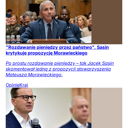
"Rozdawanie pieniędzy przez państwo". Sasin
krytykuje propozycję Morawieckiego
Po prostu rozdawanie pieniędzy – tak Jacek Sasin
skomentował jedną z propozycji stowarzyszenia
Mateusza Morawieckiego.
Opinie
Kraj