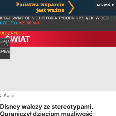
ROZWIŃ
▼
KRAJ
ŚWIAT
OPINIE
HISTORIA
TYGODNIK
KSIĄŻKI
WIDEO
DO
RZECZY+
WSPIERAJ
SUBSKRYBUJ
ŚWIAT
ZALOGUJ
MENU
Świat
Disney walczy ze stereotypami.
Ograniczył dzieciom możliwość