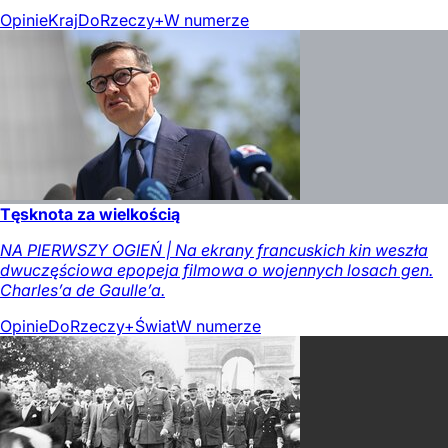
Opinie
Kraj
DoRzeczy+
W numerze
Tęsknota za wielkością
NA PIERWSZY OGIEŃ | Na ekrany francuskich kin weszła
dwuczęściowa epopeja filmowa o wojennych losach gen.
Charles’a de Gaulle’a.
Opinie
DoRzeczy+
Świat
W numerze