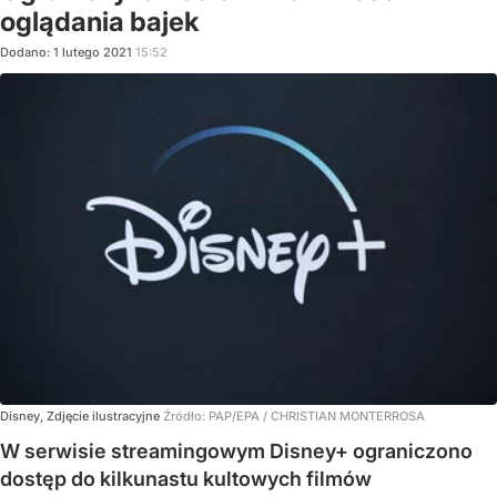
oglądania bajek
Dodano:
1
lutego
2021
15:52
Disney, Zdjęcie ilustracyjne
Źródło:
PAP/EPA
/
CHRISTIAN MONTERROSA
W serwisie streamingowym Disney+ ograniczono
dostęp do kilkunastu kultowych filmów