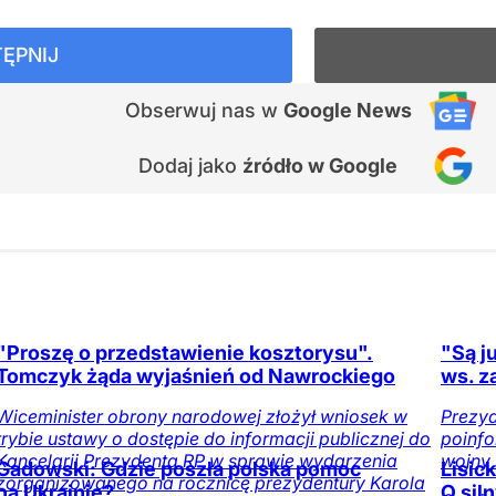
ĘPNIJ
Obserwuj nas
w
Google News
Dodaj jako
źródło w Google
"Proszę o przedstawienie kosztorysu".
"Są j
Tomczyk żąda wyjaśnień od Nawrockiego
ws. z
Wiceminister obrony narodowej złożył wniosek w
Prezy
trybie ustawy o dostępie do informacji publicznej do
poinf
Kancelarii Prezydenta RP w sprawie wydarzenia
wojny 
Gadowski: Gdzie poszła polska pomoc
Lisic
zorganizowanego na rocznicę prezydentury Karola
na Ukrainie?
O sil