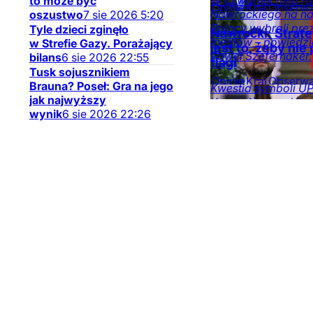
W czwartek mija ro
to może być
Opinie
Kraj
Obserwa
Nawrockiego na na
oszustwo
7
sie
2026
5:20
mediów
Polacy wybrali pre
Tyle dzieci zginęło
Nawrocki: Strat
mediów – powiedzia
w Strefie Gazy. Porażający
jest to, żeby ni
Paweł Szefernaker.
bilans
6
sie
2026
22:55
flagi
Tusk sojusznikiem
Opinie
Kraj
Obserwa
Brauna? Poseł: Gra na jego
Kwestia symboli U
mediów
jak najwyższy
Karola Nawrockieg
wynik
6
sie
2026
22:26
zorganizowanej pr
okazji pierwszej ro
Opinie
Kraj