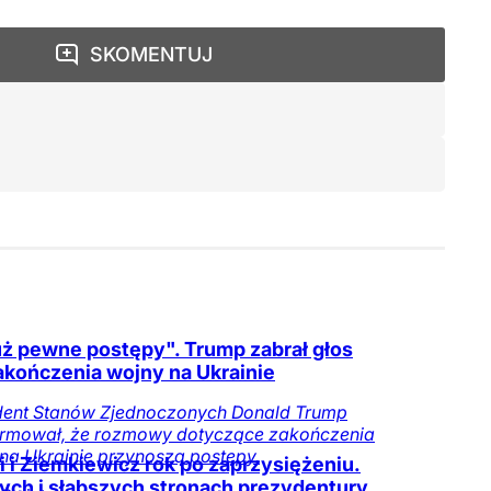
SKOMENTUJ
uż pewne postępy". Trump zabrał głos
akończenia wojny na Ukrainie
dent Stanów Zjednoczonych Donald Trump
ormował, że rozmowy dotyczące zakończenia
na Ukrainie przynoszą postępy.
ki i Ziemkiewicz rok po zaprzysiężeniu.
nych i słabszych stronach prezydentury