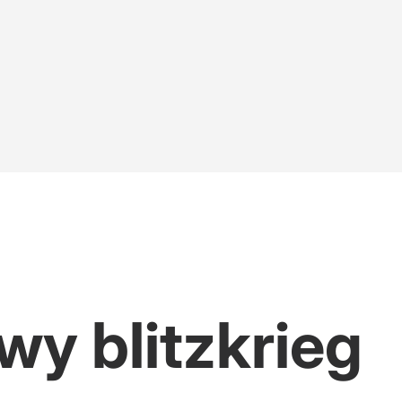
jak najwyższy wynik
owa po polsku
h okłamał. Lisicki: Sypie się opowieść o pandemii
y blitzkrieg