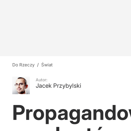
Tusk sojusznikiem Brauna? Poseł: Gra na jego 
26
Nauczyciele z łapanki, czyli katastrofa oświat
10
Do Rzeczy
/
Świat
Cejrowski: Wreszcie widać, jak Fauci wszystkic
Autor:
Jacek Przybylski
24
Propagandow