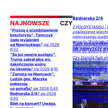
Bednarska 2/4
NAJNOWSZE
CZYTAJ
Z PÓŁDYSTANSU | U
"Proszę o przedstawienie
zawieszenia wiechy
TAKŻE
kosztorysu". Tomczyk
najwyższego punktu
żąda wyjaśnień
gmachu Wydziału Dz
Tusk sojusznikie
od Nawrockiego
7
sie
2026
Bibliologii Uniwers
jak najwyższy w
6:22
mnie do wspomnień
"Są już pewne postępy".
Czy Donald Tusk gr
Trump zabrał głos ws.
Opinie
Kraj
DoRzec
Brauna? Zdaniem p
zakończenia wojny
na DoRzeczy.pl
Rozwoju Plus, lider
"Niewybaczalny 
na Ukrainie
7
sie
2026
6:10
"paradoksalnie" so
Nawrockiego
"Zemsta na Niemcach".
Ludzie gen. Maczka
Opinie
Kraj
Obserwa
W czwartek mija ro
pokazują,
mediów
Nawrockiego na na
co potrafią
7
sie
2026
5:43
"Próba zahamowania
Bednarska 2/4
7
sie
2026
"Nie miał prawa 
zakrawa o zdradę s
5:30
minister o Nawr
Władysław Kosinia
Bilet na koncert? Uwaga,