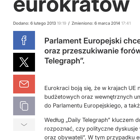
eurokratów
Dodano:
6
lutego
2013
19:19
/
Zmieniono:
6
marca
2014
17:41
Parlament Europejski chce
oraz przeszukiwanie foró
Telegraph”.
Eurokraci boją się, że w krajach UE 
budżetowych oraz wewnętrznych uni
do Parlamentu Europejskiego, a ta
Według „Daily Telegraph” kluczem do
rozpoznać, czy polityczne dyskusj
oraz obywateli”. W tym przypadku e