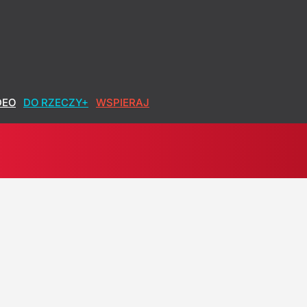
yk żąda wyjaśnień od Nawrockiego
DEO
DO RZECZY+
WSPIERAJ
. zakończenia wojny na Ukrainie
bilans