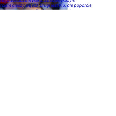
wego sondażu wynika, że największym
iów
ciem cieszy się KO. Drugi jest PiS, ale poparcie
partii wyraźnie spadło. Podium zamyka
ederacja.