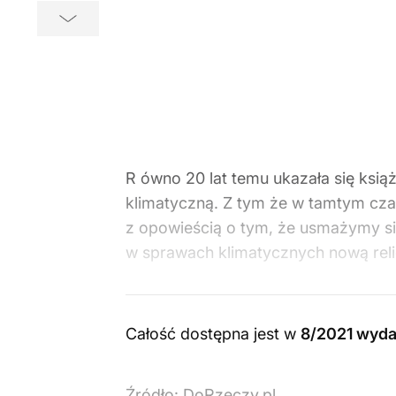
R ówno 20 lat temu ukazała się ksią
klimatyczną. Z tym że w tamtym cza
z opowieścią o tym, że usmażymy się
w sprawach klimatycznych nową rel
Całość dostępna jest w
8/2021 wyda
Źródło:
DoRzeczy.pl