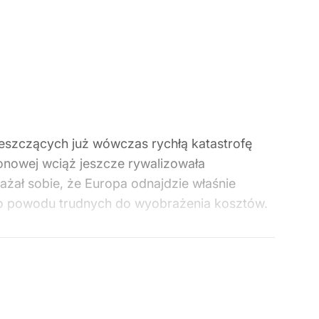
ieszczących już wówczas rychłą katastrofę
onowej wciąż jeszcze rywalizowała
ażał sobie, że Europa odnajdzie właśnie
go powodu trudnych do wyobrażenia kosztów.