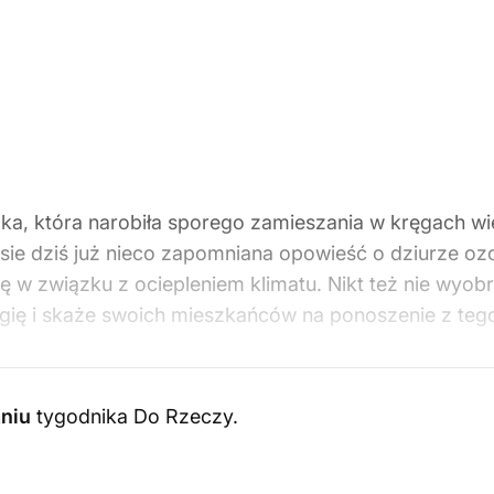
żka, która narobiła sporego zamieszania w kręgach w
sie dziś już nieco zapomniana opowieść o dziurze oz
 w związku z ociepleniem klimatu. Nikt też nie wyobr
igię i skaże swoich mieszkańców na ponoszenie z te
niu
tygodnika Do Rzeczy
.