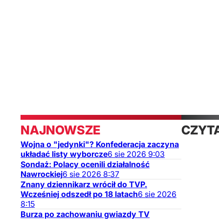
telewizja
Rozrywka
Sport
Kraj
NAJNOWSZE
CZYT
Wojna o "jedynki"? Konfederacja zaczyna
TAKŻ
układać listy wyborcze
6
sie
2026
9:03
Sondaż: Polacy ocenili działalność
Nawrockiej
6
sie
2026
8:37
Znany dziennikarz wrócił do TVP.
Wcześniej odszedł po 18 latach
6
sie
2026
8:15
Burza po zachowaniu gwiazdy TV