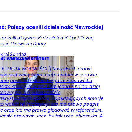
ż: Polacy ocenili działalność Nawrockiej
 ocenili aktywność działalność i publiczną
ność Pierwszej Damy.
Kraj
Sondaż
est warszawianinem
YTUCJA WOLNOŚCI || Ruszyło zbieranie
sów pod wnioskiem o referendum w sprawie
ania pana Trzaskowskiego ze stanowiska
enta stolicy, a wraz z nim jeden z najbardziej
sownych, ale jednocześnie
kterystycznych sporów, napędzających emocje
lko wokół tej inicjatywy: kto ma prawo podpis
ć oraz kto ma prawo głosować w referendum.
sensie prawnym, lecz, by tak rzec, etycznym. A
mi – kto ma nawet prawo wypowiadać się w
e tego, jak funkcjonuje stolica.