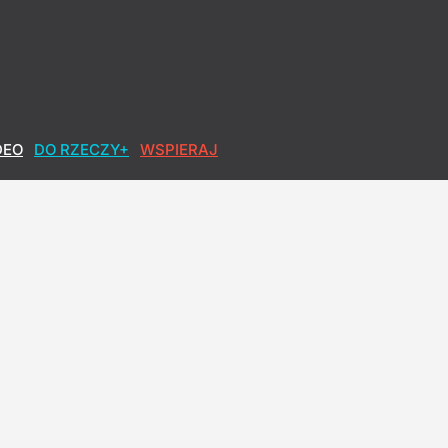
dać listy wyborcze
DEO
DO RZECZY+
WSPIERAJ
szedł po 18 latach