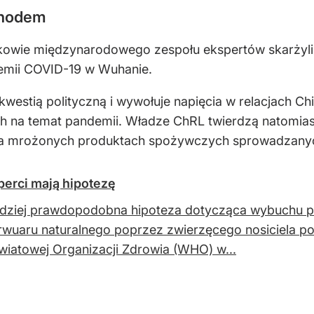
chodem
kowie międzynarodowego zespołu ekspertów skarżyli si
emii COVID-19 w Wuhanie.
 kwestią polityczną i wywołuje napięcia w relacjach C
h na temat pandemii. Władze ChRL twierdzą natomias
na mrożonych produktach spożywczych sprowadzanyc
erci mają hipotezę
dziej prawdopodobna hipoteza dotycząca wybuchu pa
rwuaru naturalnego poprzez zwierzęcego nosiciela p
Światowej Organizacji Zdrowia (WHO) w...