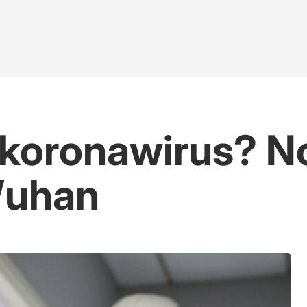
ł koronawirus? 
Wuhan