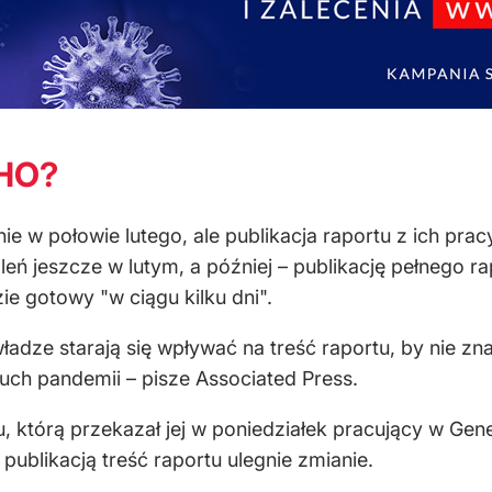
WHO?
e w połowie lutego, ale publikacja raportu z ich pr
eń jeszcze w lutym, a później – publikację pełnego r
ie gotowy "w ciągu kilku dni".
 władze starają się wpływać na treść raportu, by nie zn
uch pandemii – pisze Associated Press.
u, którą przekazał jej w poniedziałek pracujący w Ge
 publikacją treść raportu ulegnie zmianie.