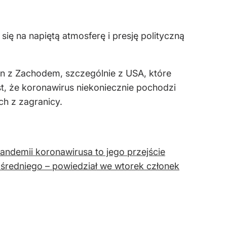
ę na napiętą atmosferę i presję polityczną
hin z Zachodem, szczególnie z USA, które
t, że koronawirus niekoniecznie pochodzi
h z zagranicy.
ndemii koronawirusa to jego przejście
ośredniego – powiedział we wtorek członek