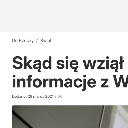
Do Rzeczy
/
Świat
Skąd się wzią
informacje z 
Dodano:
29
marca
2021
8:56