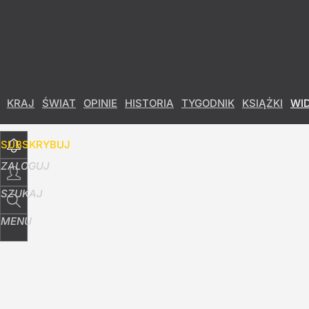
Udostępnij
60
Skomentuj
KRAJ
ŚWIAT
OPINIE
HISTORIA
TYGODNIK
KSIĄŻKI
WI
SUBSKRYBUJ
ZALOGUJ
SZUKAJ
MENU