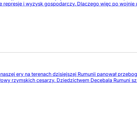
 represje i wyzysk gospodarczy. Dlaczego więc po wojnie u
aszej ery na terenach dzisiejszej Rumunii panował przeboga
głowy rzymskich cesarzy. Dziedzictwem Decebala Rumuni szcz