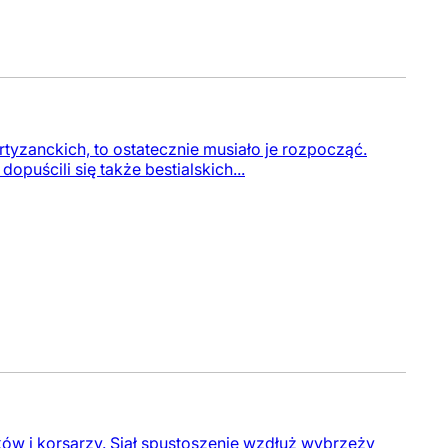
yzanckich, to ostatecznie musiało je rozpocząć.
puścili się także bestialskich...
ów i korsarzy. Siał spustoszenie wzdłuż wybrzeży