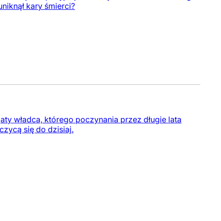
niknął kary śmierci?
ty władca, którego poczynania przez długie lata
ycą się do dzisiaj.