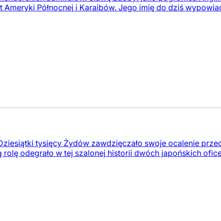
wet Ameryki Północnej i Karaibów. Jego imię do dziś wypowia
 Dziesiątki tysięcy Żydów zawdzięczało swoje ocalenie p
rolę odegrało w tej szalonej historii dwóch japońskich ofice