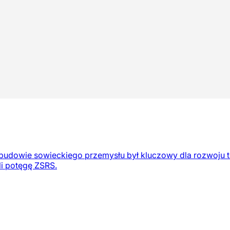
 budowie sowieckiego przemysłu był kluczowy dla rozwoju t
li potęgę ZSRS.