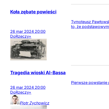
Koła zębate powieści
Tymoteusz Pawłowski 
to, że podstawowym c
26
mar
2024
20:00
DoRzeczy+
Tragedia wioski Al-Bassa
Pierwsze powstanie p
26
mar
2024
20:00
DoRzeczy+
Piotr
Zychowicz