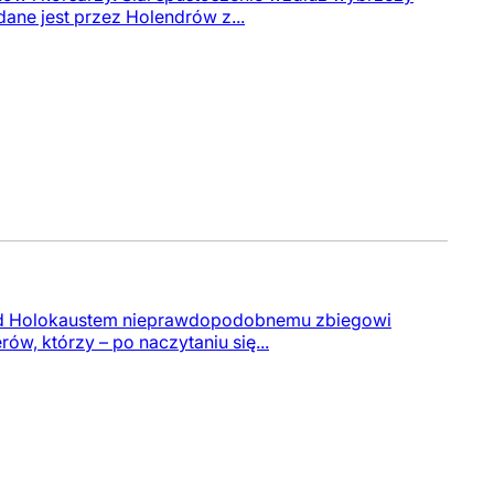
dane jest przez Holendrów z...
rzed Holokaustem nieprawdopodobnemu zbiegowi
rów, którzy – po naczytaniu się...