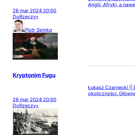
Anglii, Afryki, a na
26
mar
2024
20:00
DoRzeczy+
Piotr
Semka
Kryptonim Fugu
Łukasz Czarnecki ||
okoliczności. Główną 
26
mar
2024
20:00
DoRzeczy+