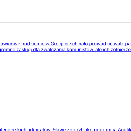
wicowe podziemie w Grecji nie chciało prowadzić walk part
mne zasługi dla zwalczania komunistów, ale ich żołnierze do
olenderskich admirałów. Sławę zdobył jako pogromca Anglik