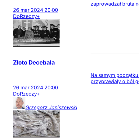
zaprowadzał brutalne
26
mar
2024
20:00
DoRzeczy+
Złoto Decebala
Na samym początku n
przyprawiały o ból 
26
mar
2024
20:00
DoRzeczy+
Grzegorz
Janiszewski