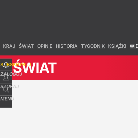
KRAJ
ŚWIAT
OPINIE
HISTORIA
TYGODNIK
KSIĄŻKI
WI
ŚWIAT
SUBSKRYBUJ
ZALOGUJ
SZUKAJ
MENU