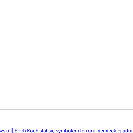
ki || Erich Koch stał się symbolem terroru niemieckiej adm