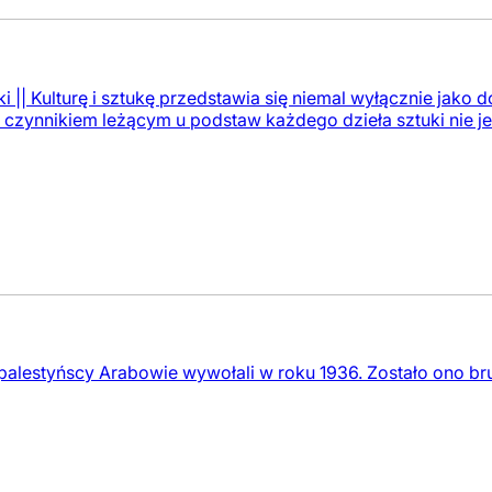
|| Kulturę i sztukę przedstawia się niemal wyłącznie jako
zynnikiem leżącym u podstaw każdego dzieła sztuki nie jest 
alestyńscy Arabowie wywołali w roku 1936. Zostało ono bru