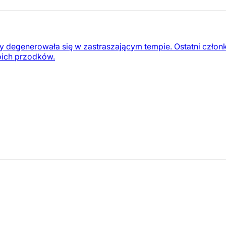
 degenerowała się w zastraszającym tempie. Ostatni człon
oich przodków.