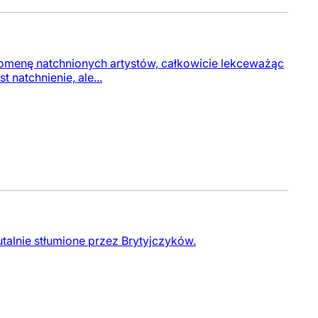
 domenę natchnionych artystów, całkowicie lekceważąc
natchnienie, ale...
talnie stłumione przez Brytyjczyków.