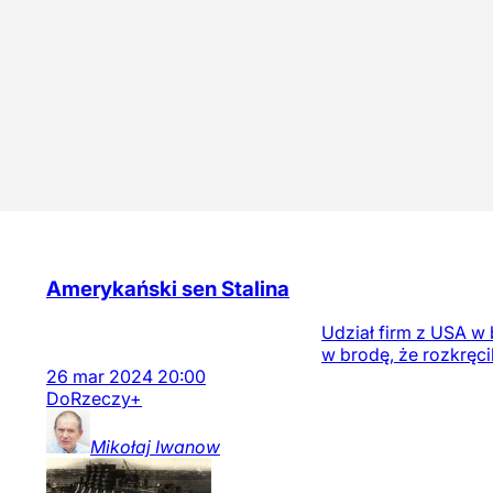
Amerykański sen Stalina
Udział firm z USA w
w brodę, że rozkręci
26
mar
2024
20:00
DoRzeczy+
Mikołaj
Iwanow