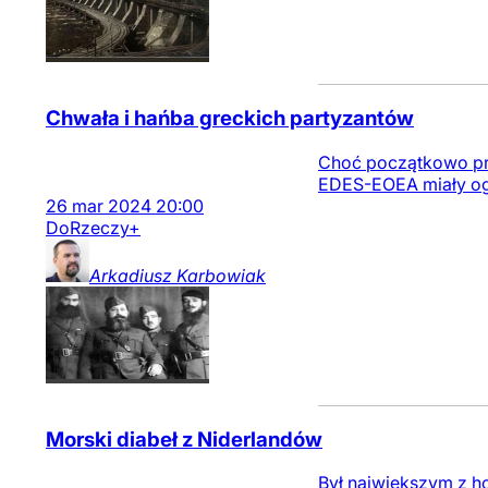
Chwała i hańba greckich partyzantów
Choć początkowo pra
EDES-EOEA miały ogro
26
mar
2024
20:00
DoRzeczy+
Arkadiusz
Karbowiak
Morski diabeł z Niderlandów
Był największym z h