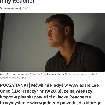
Inny Reacher
Dodano:
wczoraj
16:00
Alan Ritchson w serialu "Reacher" na Amazon Prime Video
/ Źródło:
YouTube
/
Amazon Prime Video
POCZYTANKI | Mówił mi kiedyś w wywiadzie Lee
Child („Do Rzeczy” nr 19/2018), że największy
kłopot w pisaniu powieści o Jacku Reacherze
to wymyślenie wiarygodnego powodu, dla którego