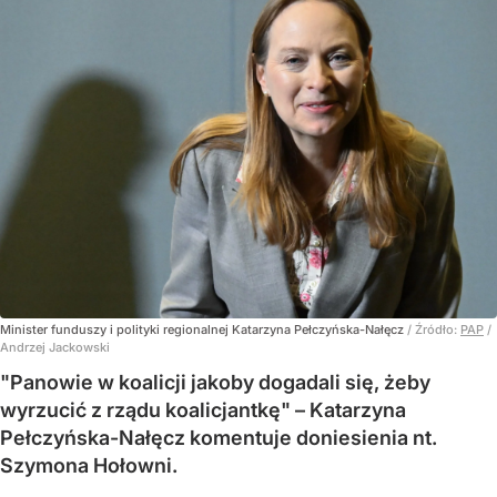
Minister funduszy i polityki regionalnej Katarzyna Pełczyńska-Nałęcz
/ Źródło:
PAP
/
Andrzej Jackowski
"Panowie w koalicji jakoby dogadali się, żeby
wyrzucić z rządu koalicjantkę" – Katarzyna
Pełczyńska-Nałęcz komentuje doniesienia nt.
Szymona Hołowni.