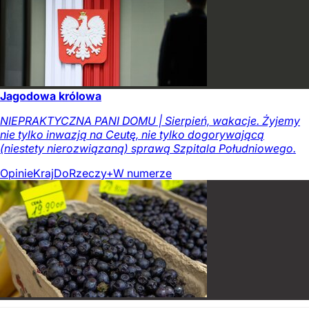
Jagodowa królowa
NIEPRAKTYCZNA PANI DOMU | Sierpień, wakacje. Żyjemy
nie tylko inwazją na Ceutę, nie tylko dogorywającą
(niestety nierozwiązaną) sprawą Szpitala Południowego.
Opinie
Kraj
DoRzeczy+
W numerze