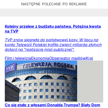
Kolejny przelew z budżetu państwa. Potężna kwota
na TVP
TVP znów sięgnęła do państwowej kasy. W lipcu na
konto Telewizji Polskiej trafiło ćwierć miliarda złotych
dotacji na "realizację misji publicznej".
Film i telewizja
Ekonomia
Obserwator mediów
Kraj
Co się stało z włosami Donalda Trumpa? Biały Dom