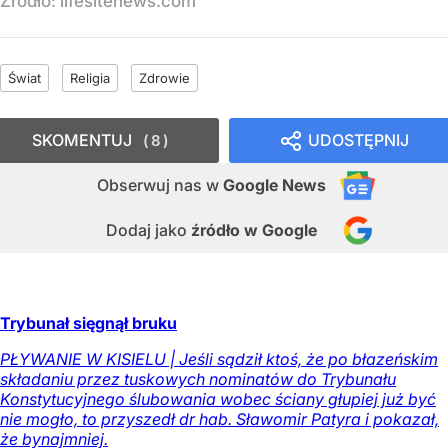
Źródło:
lifesitenews.com
Świat
Religia
Zdrowie
SKOMENTUJ
UDOSTĘPNIJ
8
Obserwuj nas
w
Google News
Dodaj jako
źródło w Google
Trybunał sięgnął bruku
PŁYWANIE W KISIELU | Jeśli sądził ktoś, że po błazeńskim
składaniu przez tuskowych nominatów do Trybunału
Konstytucyjnego ślubowania wobec ściany głupiej już być
nie mogło, to przyszedł dr hab. Sławomir Patyra i pokazał,
że bynajmniej.