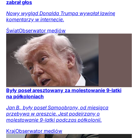
zabrał głos
Nowy wygląd Donalda Trumpa wywołał lawinę
komentarzy w internecie.
Świat
Obserwator mediów
Były poseł aresztowany za molestowanie 9-latki
na półkoloniach
Jan B., były poseł Samoobrony, od miesiąca
przebywa w areszcie. Jest podejrzany o
molestowanie 9-latki podczas półkolonii.
Kraj
Obserwator mediów