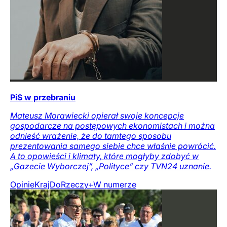
PiS w przebraniu
Mateusz Morawiecki opierał swoje koncepcje
gospodarcze na postępowych ekonomistach i można
odnieść wrażenie, że do tamtego sposobu
prezentowania samego siebie chce właśnie powrócić.
A to opowieści i klimaty, które mogłyby zdobyć w
„Gazecie Wyborczej”, „Polityce” czy TVN24 uznanie.
Opinie
Kraj
DoRzeczy+
W numerze