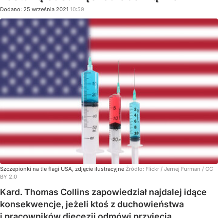
Dodano:
25
września
2021
10:59
Szczepionki na tle flagi USA, zdjęcie ilustracyjne
Źródło:
Flickr
/
Jernej Furman / CC
BY 2.0
Kard. Thomas Collins zapowiedział najdalej idące
konsekwencje, jeżeli ktoś z duchowieństwa
i pracowników diecezji odmówi przyjęcia