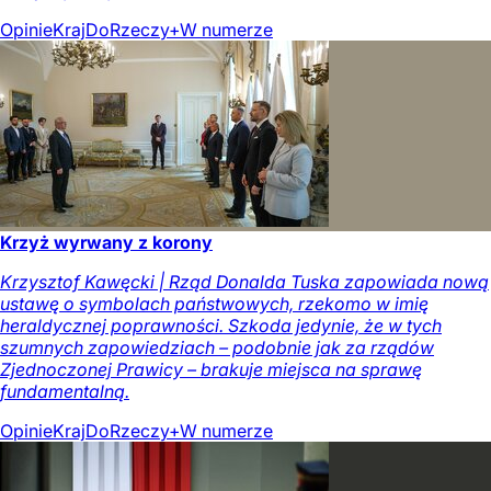
Opinie
Kraj
DoRzeczy+
W numerze
Krzyż wyrwany z korony
Krzysztof Kawęcki | Rząd Donalda Tuska zapowiada nową
ustawę o symbolach państwowych, rzekomo w imię
heraldycznej poprawności. Szkoda jedynie, że w tych
szumnych zapowiedziach – podobnie jak za rządów
Zjednoczonej Prawicy – brakuje miejsca na sprawę
fundamentalną.
Opinie
Kraj
DoRzeczy+
W numerze