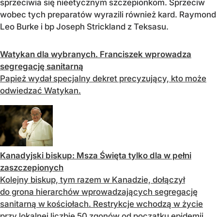
sprzeciwia się nieetycznym szczepionkom. Sprzeciw
wobec tych preparatów wyrazili również kard. Raymond
Leo Burke i bp Joseph Strickland z Teksasu.
Watykan dla wybranych. Franciszek wprowadza
segregację sanitarną
Papież wydał specjalny dekret precyzujący, kto może
odwiedzać Watykan.
Kanadyjski biskup: Msza Święta tylko dla w pełni
zaszczepionych
Kolejny biskup, tym razem w Kanadzie, dołączył
do grona hierarchów wprowadzających segregację
sanitarną w kościołach. Restrykcje wchodzą w życie
przy lokalnej liczbie 50 zgonów od początku epidemii.