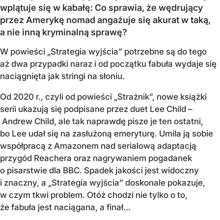
wplątuje się w kabałę: Co sprawia, że wędrujący
przez Amerykę nomad angażuje się akurat w taką,
a nie inną kryminalną sprawę?
W powieści „Strategia wyjścia” potrzebne są do tego
aż dwa przypadki naraz i od początku fabuła wydaje się
naciągnięta jak stringi na słoniu.
Od 2020 r., czyli od powieści „Strażnik”, nowe książki
serii ukazują się podpisane przez duet Lee Child –
Andrew Child, ale tak naprawdę pisze je ten ostatni,
bo Lee udał się na zasłużoną emeryturę. Umila ją sobie
współpracą z Amazonem nad serialową adaptacją
przygód Reachera oraz nagrywaniem pogadanek
o pisarstwie dla BBC. Spadek jakości jest widoczny
i znaczny, a „Strategia wyjścia” doskonale pokazuje,
w czym tkwi problem. Otóż chodzi nie tylko o to,
że fabuła jest naciągana, a finał...