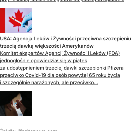
USA: Agencja Leków i Żywności przeciwna szczepieniu
trzecią dawką większości Amerykanów
Komitet ekspertów Agencji Żywności i Leków (FDA)
jednogłośnie opowiedział się w piątek
za udostępnieniem trzeciej dawki szczepionki Pfizera
przeciwko Covid-19 dla osób powyżej 65 roku życia
i szczególnie narażonych, ale przeciwko...