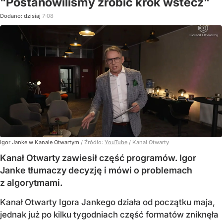
"Postanowiliśmy zrobić krok wstecz"
Dodano:
dzisiaj
7:08
Igor Janke w Kanale Otwartym
/ Źródło:
YouTube
/
Kanał Otwarty
Kanał Otwarty zawiesił część programów. Igor
Janke tłumaczy decyzję i mówi o problemach
z algorytmami.
Kanał Otwarty Igora Jankego działa od początku maja,
jednak już po kilku tygodniach część formatów zniknęła