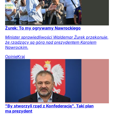
Żurek: To my ogrywamy Nawrockiego
Minister sprawiedliwości Waldemar Żurek przekonuje,
że rządzący są górą nad prezydentem Karolem
Nawrockim.
Opinie
Kraj
"By stworzyli rząd z Konfederacją". Taki plan
ma prezydent