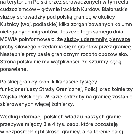
na terytorium Polski przez sprowadzonych w tym celu
cudzoziemców – głównie irackich Kurdów. Białoruskie
służby sprowadziły pod polską granicę w okolicy
Kuźnicy (woj. podlaskie) kilka zorganizowanych kolumn
nielegalnych migrantów. Jeszcze tego samego dnia
MSWiA poinformowało, że
służby udaremniły pierwsze
próby siłowego przedarcia się migrantów przez granicę
.
Następnie przy pasie granicznym rozbito obozowisko.
Strona polska nie ma wątpliwości, że szturmy będą
ponawiane.
Polskiej granicy broni kilkanaście tysięcy
funkcjonariuszy Straży Granicznej, Policji oraz żołnierzy
Wojska Polskiego. W razie potrzeby na granicę zostanie
skierowanych więcej żołnierzy.
Według informacji polskich władz u naszych granic
przebywa między 3 a 4 tys. osób, które pozostają
w bezpośredniej bliskości granicy, a na terenie całej