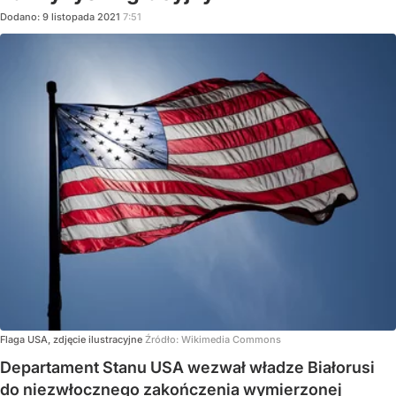
Dodano:
9
listopada
2021
7:51
Flaga USA, zdjęcie ilustracyjne
Źródło:
Wikimedia Commons
Departament Stanu USA wezwał władze Białorusi
do niezwłocznego zakończenia wymierzonej