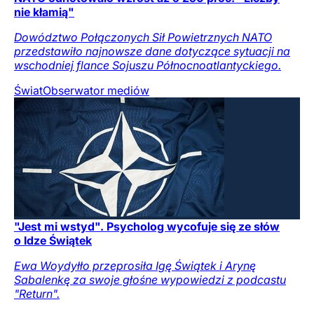
nie kłamią"
Dowództwo Połączonych Sił Powietrznych NATO
przedstawiło najnowsze dane dotyczące sytuacji na
wschodniej flance Sojuszu Północnoatlantyckiego.
Świat
Obserwator mediów
"Jest mi wstyd". Psycholog wycofuje się ze słów
o Idze Świątek
Ewa Woydyłło przeprosiła Igę Świątek i Arynę
Sabalenkę za swoje głośne wypowiedzi z podcastu
"Return".