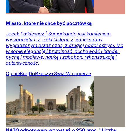
Miasto, które nie chce być pocztówką
Jacek Pałkiewicz | Samarkanda jest kamieniem
wyciągniętym z rzeki historii: z jednej strony
wygładzonym przez czas, z drugiej nadal ostrym. Ma
w sobie elegancję i brutalność, duchowość i handel,
pychę i modlitwę, naukę i zabobon, rekonstrukcję i
autentyczność.
Opinie
Kraj
DoRzeczy+
Świat
W numerze
NATO odnotowało wzrost aż o 250 proc. "Liczby