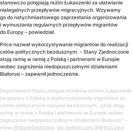
stanowczo potępiają reżim Łukaszenki za ułatwianie
nielegalnych przepływów migracyjnych. Wzywamy
go do natychmiastowego zaprzestania organizowania
i wymuszania regularnych przepływów migrantów
do Europy – powiedział.
Price nazwał wykorzystywanie migrantów do realizacji
celów politycznych bezdusznym. – Stany Zjednoczone
stoją ramię w ramię z Polską i partnerami w Europie
wobec zagrożenia niedopuszczalnymi działaniami
Białorusi – zapewnił jednocześnie.
Departament Stanu potępia działania reżimu Łukaszenki
na granicy z Polską a wykorzystywanie migrantów do
celów politycznych nazywa bezdusznym. „USA stoją
ramię w ramię z Polską i partnerami w Europie wobec
zagrożenia niedopuszczalnymi działaniami Białorusi” -
mówi
@StateDeptSpox
.
pic.twitter.com/3NHhZLvevl