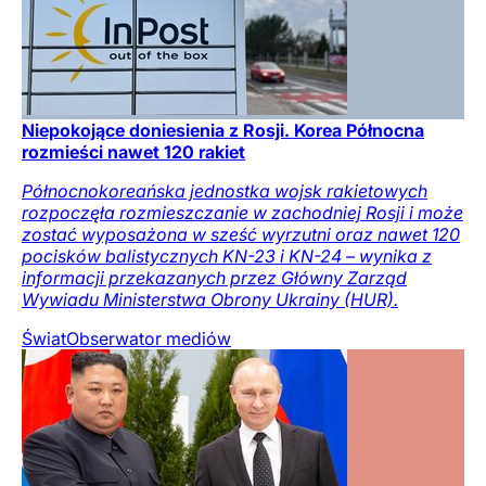
Niepokojące doniesienia z Rosji. Korea Północna
rozmieści nawet 120 rakiet
Północnokoreańska jednostka wojsk rakietowych
rozpoczęła rozmieszczanie w zachodniej Rosji i może
zostać wyposażona w sześć wyrzutni oraz nawet 120
pocisków balistycznych KN-23 i KN-24 – wynika z
informacji przekazanych przez Główny Zarząd
Wywiadu Ministerstwa Obrony Ukrainy (HUR).
Świat
Obserwator mediów