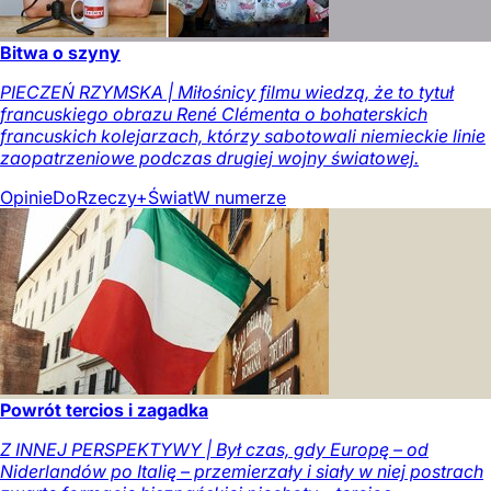
Bitwa o szyny
PIECZEŃ RZYMSKA | Miłośnicy filmu wiedzą, że to tytuł
francuskiego obrazu René Clémenta o bohaterskich
francuskich kolejarzach, którzy sabotowali niemieckie linie
zaopatrzeniowe podczas drugiej wojny światowej.
Opinie
DoRzeczy+
Świat
W numerze
Powrót tercios i zagadka
Z INNEJ PERSPEKTYWY | Był czas, gdy Europę – od
Niderlandów po Italię – przemierzały i siały w niej postrach