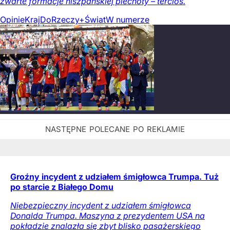
zwarte formacje hiszpańskiej piechoty – tercios.
Opinie
Kraj
DoRzeczy+
Świat
W numerze
Groźny incydent z udziałem śmigłowca Trumpa. Tuż
po starcie z Białego Domu
Niebezpieczny incydent z udziałem śmigłowca
Donalda Trumpa. Maszyna z prezydentem USA na
pokładzie znalazła się zbyt blisko pasażerskiego