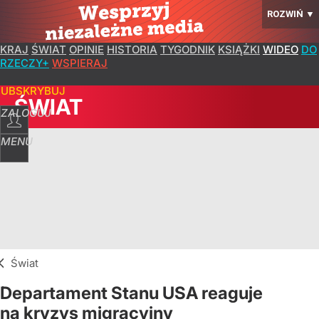
ROZWIŃ
▼
KRAJ
ŚWIAT
OPINIE
HISTORIA
TYGODNIK
KSIĄŻKI
WIDEO
DO
RZECZY+
WSPIERAJ
SUBSKRYBUJ
ŚWIAT
ZALOGUJ
MENU
Świat
Departament Stanu USA reaguje
na kryzys migracyjny