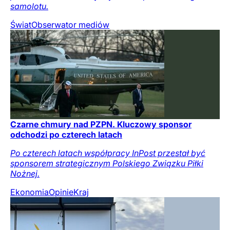
samolotu.
Świat
Obserwator mediów
Czarne chmury nad PZPN. Kluczowy sponsor
odchodzi po czterech latach
Po czterech latach współpracy InPost przestał być
sponsorem strategicznym Polskiego Związku Piłki
Nożnej.
Ekonomia
Opinie
Kraj