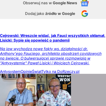
Obserwuj nas
w
Google News
Dodaj jako
źródło w Google
Cejrowski: Wreszcie widać, jak Fauci wszystkich okłamał.
Lisicki: Sypie się opowieść o pandemii
Na jaw wychodzą nowe fakty ws. działalności dr.
Anthony'ego Fauciego, architekta obostrzeń covidowych
na świecie. O bulwersującej sprawie rozmawiają w
"Antysystemie" Paweł Lisicki i Wojciech Cejrowski.
Antysystem
Opinie
Świat
Tylko na DoRzeczy.pl