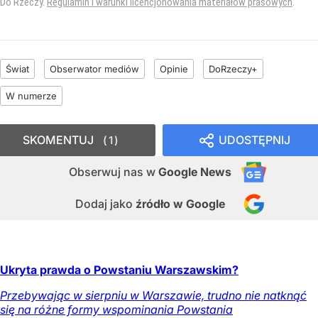
Do Rzeczy.
Regulamin i warunki licencjonowania materiałów prasowych
.
Świat
Obserwator mediów
Opinie
DoRzeczy+
W numerze
SKOMENTUJ
UDOSTĘPNIJ
1
Obserwuj nas
w
Google News
Dodaj jako
źródło w Google
Ukryta prawda o Powstaniu Warszawskim?
Przebywając w sierpniu w Warszawie, trudno nie natknąć
się na różne formy wspominania Powstania