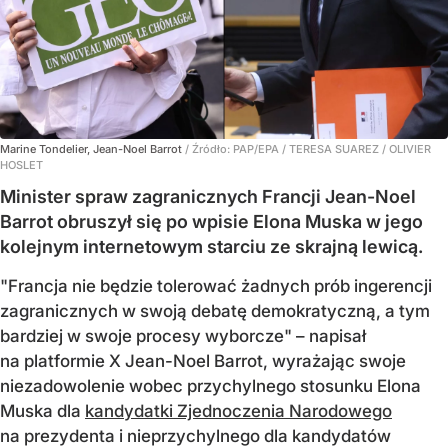
Marine Tondelier, Jean-Noel Barrot
/ Źródło:
PAP/EPA
/
TERESA SUAREZ / OLIVIER
HOSLET
Minister spraw zagranicznych Francji Jean-Noel
Barrot obruszył się po wpisie Elona Muska w jego
kolejnym internetowym starciu ze skrajną lewicą.
"Francja nie będzie tolerować żadnych prób ingerencji
zagranicznych w swoją debatę demokratyczną, a tym
bardziej w swoje procesy wyborcze" – napisał
na platformie X Jean-Noel Barrot, wyrażając swoje
niezadowolenie wobec przychylnego stosunku Elona
Muska dla
kandydatki Zjednoczenia Narodowego
na prezydenta i nieprzychylnego dla kandydatów