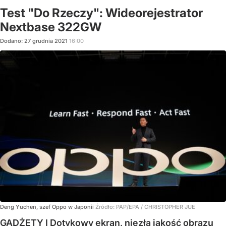
Test "Do Rzeczy": Wideorejestrator
Nextbase 322GW
Dodano:
27
grudnia
2021
16:00
Deng Yuchen, szef Oppo w Japonii
Źródło:
PAP/EPA
/
CHRISTOPHER JUE
GADŻETY I Dotykowy ekran, niezła jakość obrazu