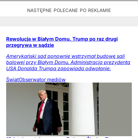
Rewolucja w Białym Domu. Trump po raz drugi
przegrywa w sądzie
Amerykański sąd ponownie wstrzymał budowę sali
balowej przy Białym Domu. Administracja prezydenta
USA Donalda Trumpa zapowiada odwołanie.
Świat
Obserwator mediów