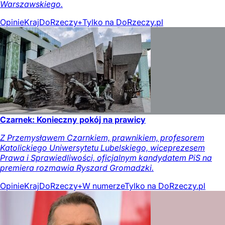
Warszawskiego.
Opinie
Kraj
DoRzeczy+
Tylko na DoRzeczy.pl
Czarnek: Konieczny pokój na prawicy
Z Przemysławem Czarnkiem, prawnikiem, profesorem
Katolickiego Uniwersytetu Lubelskiego, wiceprezesem
Prawa i Sprawiedliwości, oficjalnym kandydatem PiS na
premiera rozmawia Ryszard Gromadzki.
Opinie
Kraj
DoRzeczy+
W numerze
Tylko na DoRzeczy.pl