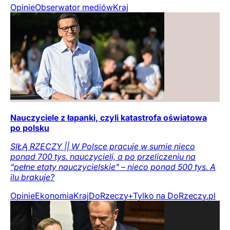
Opinie
Obserwator mediów
Kraj
Nauczyciele z łapanki, czyli katastrofa oświatowa
po polsku
SIŁĄ RZECZY || W Polsce pracuje w sumie nieco
ponad 700 tys. nauczycieli, a po przeliczeniu na
"pełne etaty nauczycielskie" – nieco ponad 500 tys. A
ilu brakuje?
Opinie
Ekonomia
Kraj
DoRzeczy+
Tylko na DoRzeczy.pl