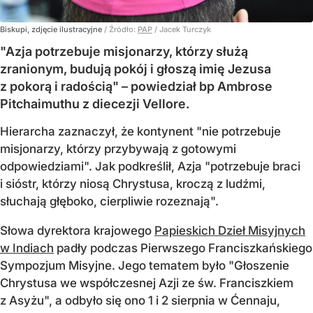
Biskupi, zdjęcie ilustracyjne
/ Źródło:
PAP
/
Jacek Turczyk
"Azja potrzebuje misjonarzy, którzy służą
zranionym, budują pokój i głoszą imię Jezusa
z pokorą i radością" – powiedział bp Ambrose
Pitchaimuthu z diecezji Vellore.
Hierarcha zaznaczył, że kontynent "nie potrzebuje
misjonarzy, którzy przybywają z gotowymi
odpowiedziami". Jak podkreślił, Azja "potrzebuje braci
i sióstr, którzy niosą Chrystusa, kroczą z ludźmi,
słuchają głęboko, cierpliwie rozeznają".
Słowa dyrektora krajowego
Papieskich Dzieł Misyjnych
w Indiach
padły podczas Pierwszego Franciszkańskiego
Sympozjum Misyjne. Jego tematem było "Głoszenie
Chrystusa we współczesnej Azji ze św. Franciszkiem
z Asyżu", a odbyło się ono 1 i 2 sierpnia w Ćennaju,