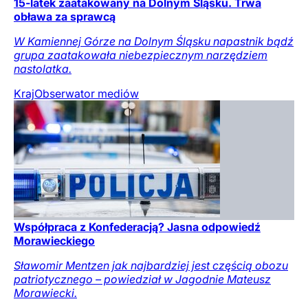
15-latek zaatakowany na Dolnym Śląsku. Trwa
obława za sprawcą
W Kamiennej Górze na Dolnym Śląsku napastnik bądź
grupa zaatakowała niebezpiecznym narzędziem
nastolatka.
Kraj
Obserwator mediów
Współpraca z Konfederacją? Jasna odpowiedź
Morawieckiego
Sławomir Mentzen jak najbardziej jest częścią obozu
patriotycznego – powiedział w Jagodnie Mateusz
Morawiecki.