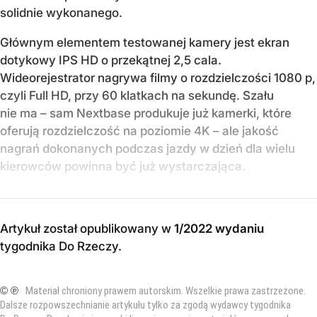
solidnie wykonanego.
Głównym elementem testowanej kamery jest ekran
dotykowy IPS HD o przekątnej 2,5 cala.
Wideorejestrator nagrywa filmy o rozdzielczości 1080 p,
czyli Full HD, przy 60 klatkach na sekundę. Szału
nie ma – sam Nextbase produkuje już kamerki, które
oferują rozdzielczość na poziomie 4K – ale jakość
nagrań dokonanych podczas jazdy w dzień dla wielu
kierowców powinna być już wystarczająca.
Artykuł został opublikowany w
1/2022 wydaniu
tygodnika Do Rzeczy
.
© ℗
Materiał chroniony prawem autorskim. Wszelkie prawa zastrzeżone.
Dalsze rozpowszechnianie artykułu tylko za zgodą wydawcy tygodnika