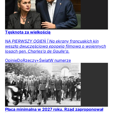
Tęsknota za wielkością
NA PIERWSZY OGIEŃ | Na ekrany francuskich kin
weszła dwuczęściowa epopeja filmowa o wojennych
losach gen. Charles’a de Gaulle’a.
Opinie
DoRzeczy+
Świat
W numerze
Płaca minimalna w 2027 roku. Rząd zaproponował