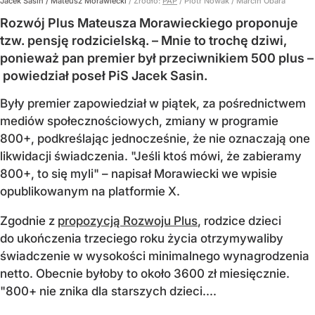
Jacek Sasin / Mateusz Morawiecki
/ Źródło:
PAP
/
Piotr Nowak / Marcin Obara
Rozwój Plus Mateusza Morawieckiego proponuje
tzw. pensję rodzicielską. – Mnie to trochę dziwi,
ponieważ pan premier był przeciwnikiem 500 plus –
powiedział poseł PiS Jacek Sasin.
Były premier zapowiedział w piątek, za pośrednictwem
mediów społecznościowych, zmiany w programie
800+, podkreślając jednocześnie, że nie oznaczają one
likwidacji świadczenia. "Jeśli ktoś mówi, że zabieramy
800+, to się myli" – napisał Morawiecki we wpisie
opublikowanym na platformie X.
Zgodnie z
propozycją Rozwoju Plus
, rodzice dzieci
do ukończenia trzeciego roku życia otrzymywaliby
świadczenie w wysokości minimalnego wynagrodzenia
netto. Obecnie byłoby to około 3600 zł miesięcznie.
"800+ nie znika dla starszych dzieci....