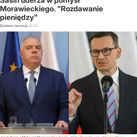
Sasin uderza w pomysł
Morawieckiego. "Rozdawanie
pieniędzy"
Dodano:
wczoraj
20:35