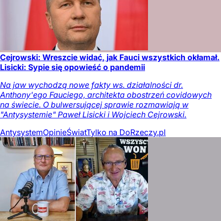
Cejrowski: Wreszcie widać, jak Fauci wszystkich okłamał.
Lisicki: Sypie się opowieść o pandemii
Na jaw wychodzą nowe fakty ws. działalności dr.
Anthony'ego Fauciego, architekta obostrzeń covidowych
na świecie. O bulwersującej sprawie rozmawiają w
"Antysystemie" Paweł Lisicki i Wojciech Cejrowski.
Antysystem
Opinie
Świat
Tylko na DoRzeczy.pl