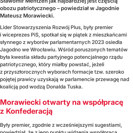
Sławomir Mentzen jak najbardziej jest częścią
obozu patriotycznego – powiedział w Jagodnie
Mateusz Morawiecki.
Lider Stowarzyszenia Rozwój Plus, były premier
i wiceprezes PiS, spotkał się w piątek z mieszkańcami
słynnego z wyborów parlamentarnych 2023 osiedla
Jagodno we Wrocławiu. Wśród poruszonych tematów
była kwestia składu partyjnego potencjalnego rządu
patriotycznego, który miałby powstać, jeżeli
z przyszłorocznych wyborach formacje tzw. szeroko
pojętej prawicy uzyskają w parlamencie przewagę nad
koalicją pod wodzą Donalda Tuska.
Morawiecki otwarty na współpracę
z Konfederacją
Były premier, zgodnie z wcześniejszymi sugestiami,
powiedział, że z jego punktu widzenia współpraca