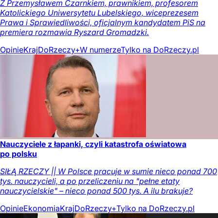
Z Przemysławem Czarnkiem, prawnikiem, profesorem
Katolickiego Uniwersytetu Lubelskiego, wiceprezesem
Prawa i Sprawiedliwości, oficjalnym kandydatem PiS na
premiera rozmawia Ryszard Gromadzki.
Opinie
Kraj
DoRzeczy+
W numerze
Tylko na DoRzeczy.pl
Nauczyciele z łapanki, czyli katastrofa oświatowa
po polsku
SIŁĄ RZECZY || W Polsce pracuje w sumie nieco ponad 700
tys. nauczycieli, a po przeliczeniu na "pełne etaty
nauczycielskie" – nieco ponad 500 tys. A ilu brakuje?
Opinie
Ekonomia
Kraj
DoRzeczy+
Tylko na DoRzeczy.pl