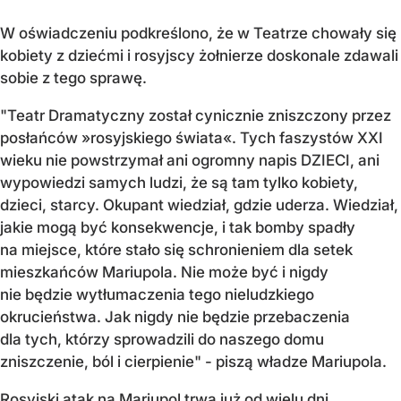
W oświadczeniu podkreślono, że w Teatrze chowały się
kobiety z dziećmi i rosyjscy żołnierze doskonale zdawali
sobie z tego sprawę.
"Teatr Dramatyczny został cynicznie zniszczony przez
posłańców »rosyjskiego świata«. Tych faszystów XXI
wieku nie powstrzymał ani ogromny napis DZIECI, ani
wypowiedzi samych ludzi, że są tam tylko kobiety,
dzieci, starcy. Okupant wiedział, gdzie uderza. Wiedział,
jakie mogą być konsekwencje, i tak bomby spadły
na miejsce, które stało się schronieniem dla setek
mieszkańców Mariupola. Nie może być i nigdy
nie będzie wytłumaczenia tego nieludzkiego
okrucieństwa. Jak nigdy nie będzie przebaczenia
dla tych, którzy sprowadzili do naszego domu
zniszczenie, ból i cierpienie" - piszą władze Mariupola.
Rosyjski atak na Mariupol trwa już od wielu dni.