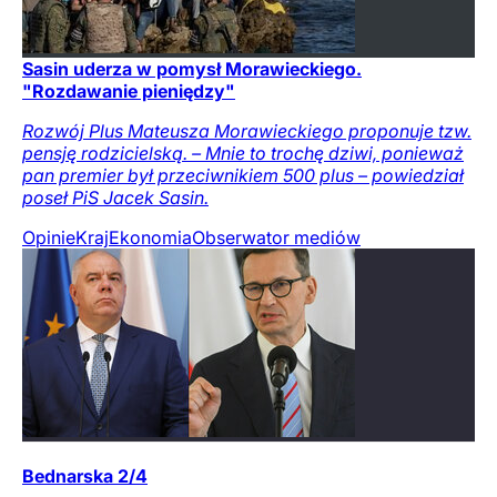
Sasin uderza w pomysł Morawieckiego.
"Rozdawanie pieniędzy"
Rozwój Plus Mateusza Morawieckiego proponuje tzw.
pensję rodzicielską. – Mnie to trochę dziwi, ponieważ
pan premier był przeciwnikiem 500 plus – powiedział
poseł PiS Jacek Sasin.
Opinie
Kraj
Ekonomia
Obserwator mediów
Bednarska 2/4