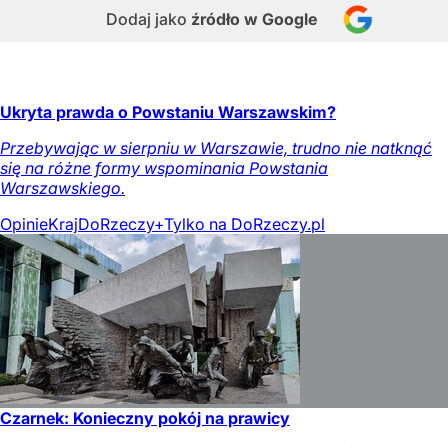
Dodaj jako
źródło w Google
Ukryta prawda o Powstaniu Warszawskim?
Przebywając w sierpniu w Warszawie, trudno nie natknąć
się na różne formy wspominania Powstania
Warszawskiego.
Opinie
Kraj
DoRzeczy+
Tylko na DoRzeczy.pl
Czarnek: Konieczny pokój na prawicy