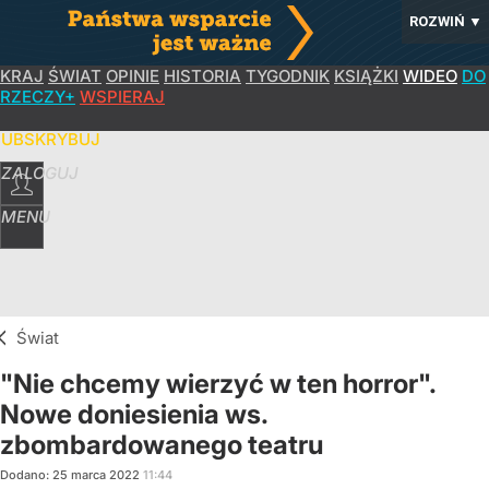
ROZWIŃ
▼
KRAJ
ŚWIAT
OPINIE
HISTORIA
TYGODNIK
KSIĄŻKI
WIDEO
DO
RZECZY+
WSPIERAJ
SUBSKRYBUJ
ZALOGUJ
MENU
Świat
"Nie chcemy wierzyć w ten horror".
Nowe doniesienia ws.
zbombardowanego teatru
Dodano:
25
marca
2022
11:44