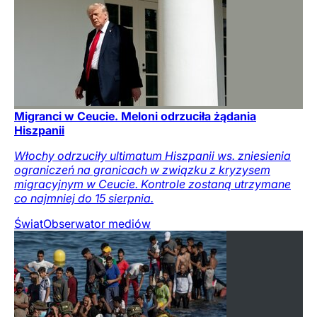
Migranci w Ceucie. Meloni odrzuciła żądania
Hiszpanii
Włochy odrzuciły ultimatum Hiszpanii ws. zniesienia
ograniczeń na granicach w związku z kryzysem
migracyjnym w Ceucie. Kontrole zostaną utrzymane
co najmniej do 15 sierpnia.
Świat
Obserwator mediów