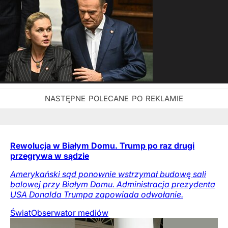
Rewolucja w Białym Domu. Trump po raz drugi
przegrywa w sądzie
Amerykański sąd ponownie wstrzymał budowę sali
balowej przy Białym Domu. Administracja prezydenta
USA Donalda Trumpa zapowiada odwołanie.
Świat
Obserwator mediów