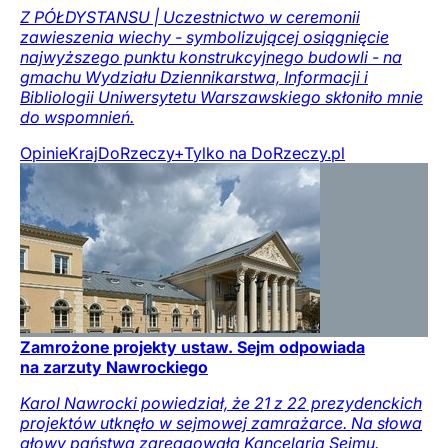
Z PÓŁDYSTANSU | Uczestnictwo w ceremonii
zawieszenia wiechy - symbolizującej osiągnięcie
najwyższego punktu konstrukcyjnego budowli - na
gmachu Wydziału Dziennikarstwa, Informacji i
Bibliologii Uniwersytetu Warszawskiego skłoniło mnie
do wspomnień.
Opinie
Kraj
DoRzeczy+
Tylko na DoRzeczy.pl
Zamrożone projekty ustaw. Sejm odpowiada
na zarzuty Nawrockiego
Karol Nawrocki powiedział, że 21 z 22 prezydenckich
projektów utknęło w sejmowej zamrażarce. Na słowa
głowy państwa zareagowała Kancelaria Sejmu.