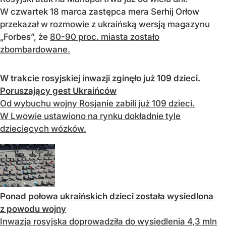
W czwartek 18 marca zastępca mera Serhij Orłow
przekazał w rozmowie z ukraińską wersją magazynu
„Forbes”, że
80-90 proc. miasta zostało
zbombardowane.
W trakcie rosyjskiej inwazji zginęło już 109 dzieci.
Poruszający gest Ukraińców
Od wybuchu wojny Rosjanie zabili już 109 dzieci.
W Lwowie ustawiono na rynku dokładnie tyle
dziecięcych wózków.
Ponad połowa ukraińskich dzieci została wysiedlona
z powodu wojny
Inwazja rosyjska doprowadziła do wysiedlenia 4,3 mln