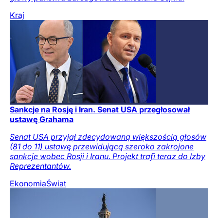
Kraj
Sankcje na Rosję i Iran. Senat USA przegłosował
ustawę Grahama
Senat USA przyjął zdecydowaną większością głosów
(81 do 11) ustawę przewidującą szeroko zakrojone
sankcje wobec Rosji i Iranu. Projekt trafi teraz do Izby
Reprezentantów.
Ekonomia
Świat