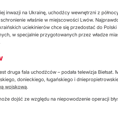
kiej inwazji na Ukrainę, uchodźcy wewnętrzni z północ
schronienie właśnie w miejscowości Lwów. Najprawdopo
raińskich uciekinierów chce się przedostać do Polski 
jomych, w specjalnie przygotowanych przez władze mi
.
w
est druga fala uchodźców – podała telewizja Biełsat.
ego, donieckiego, ługańskiego i dniepropietrowskie
wą wojskową
.
oże dojść ze względu na niepowodzenie operacji błys