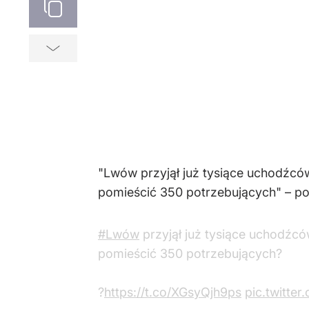
"Lwów przyjął już tysiące uchodźcó
pomieścić 350 potrzebujących" – poi
#Lwów
przyjął już tysiące uchodźcó
pomieścić 350 potrzebujących?
?
https://t.co/XGsyQjh9ps
pic.twitte