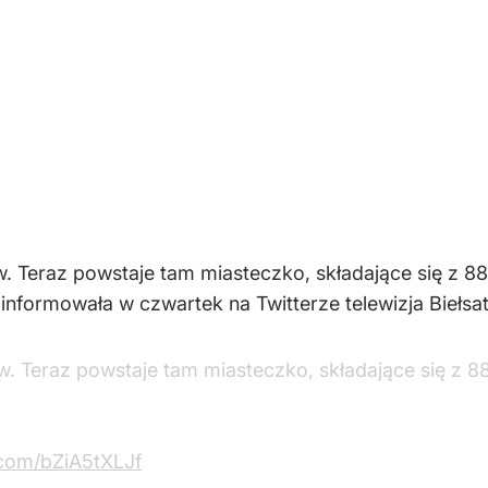
w. Teraz powstaje tam miasteczko, składające się z 
nformowała w czwartek na Twitterze telewizja Biełsat
w. Teraz powstaje tam miasteczko, składające się z 
r.com/bZiA5tXLJf