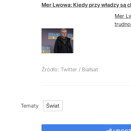
Mer Lwowa: Kiedy przy władzy są c
Mer Lw
trudno
Źródło:
Twitter / Białsat
Świat