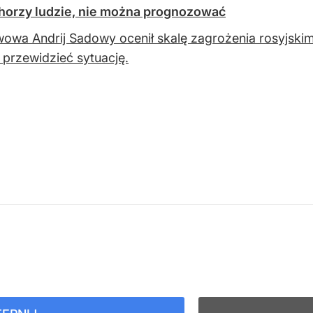
horzy ludzie, nie można prognozować
owa Andrij Sadowy ocenił skalę zagrożenia rosyjskimi
 przewidzieć sytuację.