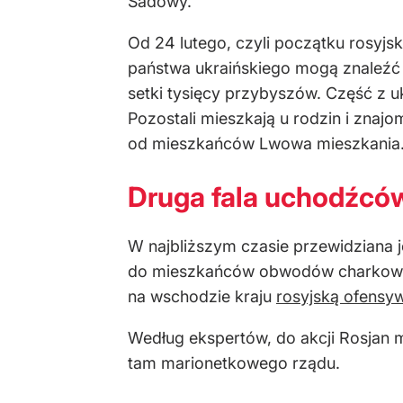
Sadowy.
Od 24 lutego, czyli początku rosyjs
państwa ukraińskiego mogą znaleźć 
setki tysięcy przybyszów. Część z uk
Pozostali mieszkają u rodzin i zna
od mieszkańców Lwowa mieszkania
Druga fala uchodźcó
W najbliższym czasie przewidziana j
do mieszkańców obwodów charkowski
na wschodzie kraju
rosyjską ofensy
Według ekspertów, do akcji Rosjan m
tam marionetkowego rządu.