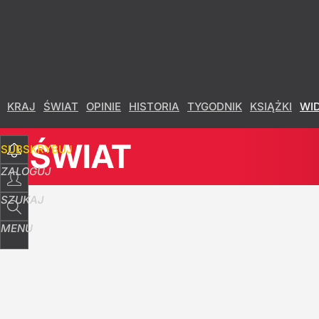
Udostępnij
0
Skomentuj
KRAJ
ŚWIAT
OPINIE
HISTORIA
TYGODNIK
KSIĄŻKI
WI
ŚWIAT
SUBSKRYBUJ
ZALOGUJ
SZUKAJ
MENU