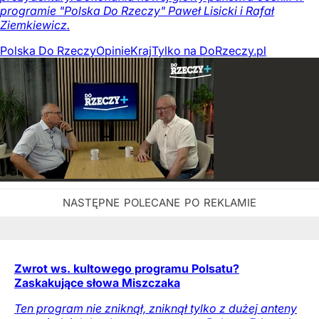
programie "Polska Do Rzeczy" Paweł Lisicki i Rafał
Ziemkiewicz.
Polska Do Rzeczy
Opinie
Kraj
Tylko na DoRzeczy.pl
Zwrot ws. kultowego programu Polsatu?
Zaskakujące słowa Miszczaka
Ten program nie zniknął, zniknął tylko z dużej anteny