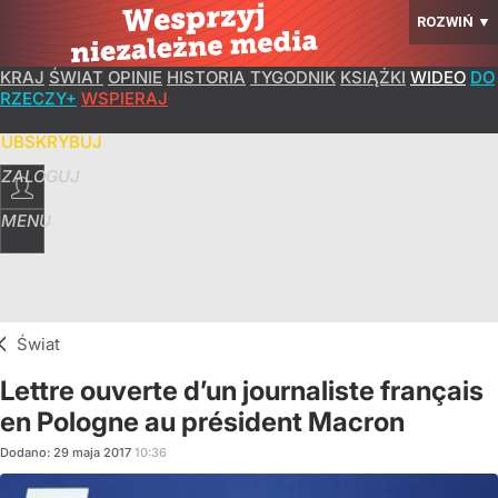
ROZWIŃ
▼
KRAJ
ŚWIAT
OPINIE
HISTORIA
TYGODNIK
KSIĄŻKI
WIDEO
DO
RZECZY+
WSPIERAJ
SUBSKRYBUJ
ZALOGUJ
MENU
Świat
Lettre ouverte d’un journaliste français
en Pologne au président Macron
Dodano:
29
maja
2017
10:36