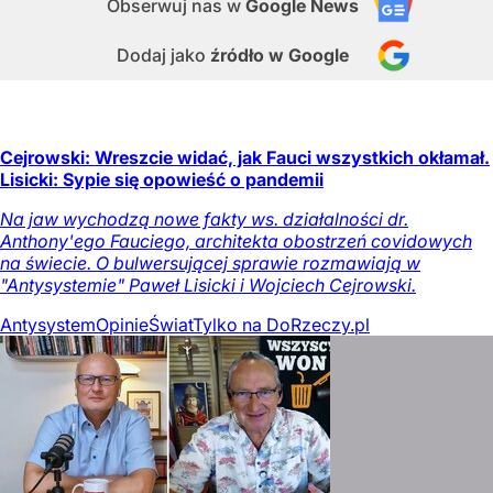
Obserwuj nas
w
Google News
Dodaj jako
źródło w Google
Cejrowski: Wreszcie widać, jak Fauci wszystkich okłamał.
Lisicki: Sypie się opowieść o pandemii
Na jaw wychodzą nowe fakty ws. działalności dr.
Anthony'ego Fauciego, architekta obostrzeń covidowych
na świecie. O bulwersującej sprawie rozmawiają w
"Antysystemie" Paweł Lisicki i Wojciech Cejrowski.
Antysystem
Opinie
Świat
Tylko na DoRzeczy.pl