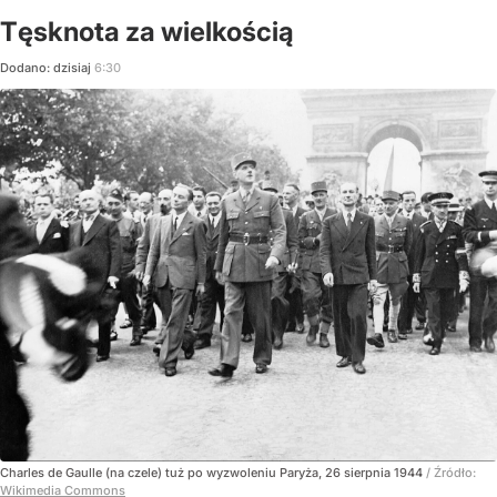
Tęsknota za wielkością
Dodano:
dzisiaj
6:30
Charles de Gaulle (na czele) tuż po wyzwoleniu Paryża, 26 sierpnia 1944
/ Źródło:
Wikimedia Commons