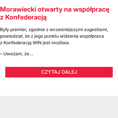
Morawiecki otwarty na współpracę
z Konfederacją
Były premier, zgodnie z wcześniejszymi sugestiami,
powiedział, że z jego punktu widzenia współpraca
z Konfederacją WiN jest możliwa.
– Uważam, że...
CZYTAJ DALEJ