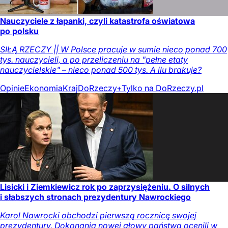
Nauczyciele z łapanki, czyli katastrofa oświatowa
po polsku
SIŁĄ RZECZY || W Polsce pracuje w sumie nieco ponad 700
tys. nauczycieli, a po przeliczeniu na "pełne etaty
nauczycielskie" – nieco ponad 500 tys. A ilu brakuje?
Opinie
Ekonomia
Kraj
DoRzeczy+
Tylko na DoRzeczy.pl
Lisicki i Ziemkiewicz rok po zaprzysiężeniu. O silnych
i słabszych stronach prezydentury Nawrockiego
Karol Nawrocki obchodzi pierwszą rocznicę swojej
prezydentury. Dokonania nowej głowy państwa ocenili w