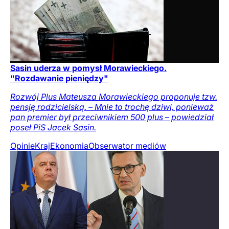
Sasin uderza w pomysł Morawieckiego.
"Rozdawanie pieniędzy"
Rozwój Plus Mateusza Morawieckiego proponuje tzw.
pensję rodzicielską. – Mnie to trochę dziwi, ponieważ
pan premier był przeciwnikiem 500 plus – powiedział
poseł PiS Jacek Sasin.
Opinie
Kraj
Ekonomia
Obserwator mediów