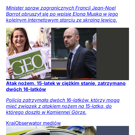
Minister spraw zagranicznych Francji Jean-Noel
Barrot obruszył się po wpisie Elona Muska w jego
kolejnym internetowym starciu ze skrajną lewicą.
Atak nożem. 15-latek w ciężkim stanie, zatrzymano
dwóch 16-latków
Policja zatrzymała dwóch 16-latków, którzy mogą
mieć związek z atakiem nożem na 15-latka, do
którego doszło w Kamiennej Górze.
Kraj
Obserwator mediów