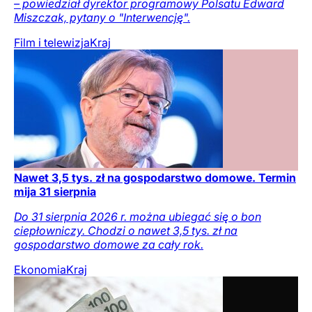
– powiedział dyrektor programowy Polsatu Edward
Miszczak, pytany o "Interwencję".
Film i telewizja
Kraj
Nawet 3,5 tys. zł na gospodarstwo domowe. Termin
mija 31 sierpnia
Do 31 sierpnia 2026 r. można ubiegać się o bon
ciepłowniczy. Chodzi o nawet 3,5 tys. zł na
gospodarstwo domowe za cały rok.
Ekonomia
Kraj