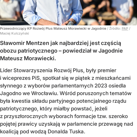
Przewodniczący KP Rozwój Plus Mateusz Morawiecki w Jagodnie
/ Źródło:
PAP
/
Maciej Kulczyński
Sławomir Mentzen jak najbardziej jest częścią
obozu patriotycznego – powiedział w Jagodnie
Mateusz Morawiecki.
Lider Stowarzyszenia Rozwój Plus, były premier
i wiceprezes PiS, spotkał się w piątek z mieszkańcami
słynnego z wyborów parlamentarnych 2023 osiedla
Jagodno we Wrocławiu. Wśród poruszonych tematów
była kwestia składu partyjnego potencjalnego rządu
patriotycznego, który miałby powstać, jeżeli
z przyszłorocznych wyborach formacje tzw. szeroko
pojętej prawicy uzyskają w parlamencie przewagę nad
koalicją pod wodzą Donalda Tuska.