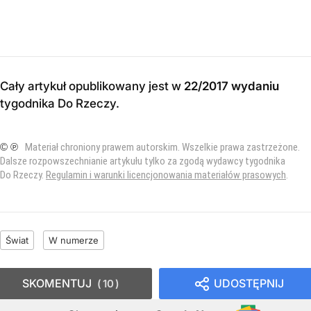
Cały artykuł opublikowany jest w
22/2017 wydaniu
tygodnika Do Rzeczy
.
© ℗
Materiał chroniony prawem autorskim. Wszelkie prawa zastrzeżone.
Dalsze rozpowszechnianie artykułu tylko za zgodą wydawcy tygodnika
Do Rzeczy.
Regulamin i warunki licencjonowania materiałów prasowych
.
Świat
W numerze
SKOMENTUJ
UDOSTĘPNIJ
10