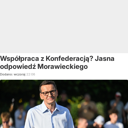
Współpraca z Konfederacją? Jasna
odpowiedź Morawieckiego
Dodano:
wczoraj
22:06