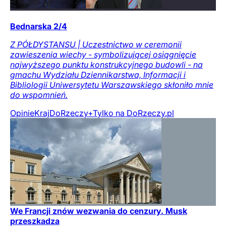
Bednarska 2/4
Z PÓŁDYSTANSU | Uczestnictwo w ceremonii
zawieszenia wiechy - symbolizującej osiągnięcie
najwyższego punktu konstrukcyjnego budowli - na
gmachu Wydziału Dziennikarstwa, Informacji i
Bibliologii Uniwersytetu Warszawskiego skłoniło mnie
do wspomnień.
Opinie
Kraj
DoRzeczy+
Tylko na DoRzeczy.pl
We Francji znów wezwania do cenzury. Musk
przeszkadza