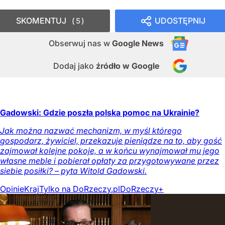
SKOMENTUJ
UDOSTĘPNIJ
5
Obserwuj nas
w
Google News
Dodaj jako
źródło w Google
Gadowski: Gdzie poszła polska pomoc na Ukrainie?
Jak można nazwać mechanizm, w myśl którego
gospodarz, żywiciel, przekazuje pieniądze na to, aby gość
zajmował kolejne pokoje, a w końcu wynajmował mu jego
własne meble i pobierał opłaty za przygotowywane przez
siebie posiłki? – pyta Witold Gadowski.
Opinie
Kraj
Tylko na DoRzeczy.pl
DoRzeczy+