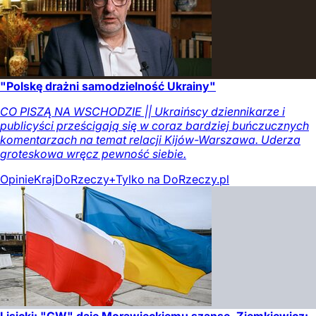
"Polskę drażni samodzielność Ukrainy"
CO PISZĄ NA WSCHODZIE || Ukraińscy dziennikarze i
publicyści prześcigają się w coraz bardziej buńczucznych
komentarzach na temat relacji Kijów-Warszawa. Uderza
groteskowa wręcz pewność siebie.
Opinie
Kraj
DoRzeczy+
Tylko na DoRzeczy.pl
Lisicki: "GW" daje Morawieckiemu szansę. Ziemkiewicz: