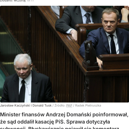
Dodano:
wczoraj
19:11
Jarosław Kaczyński i Donald Tusk
/ Źródło:
PAP
/
Radek Pietruszka
Minister finansów Andrzej Domański poinformował,
że sąd oddalił kasację PiS. Sprawa dotyczyła
subwencji. Błyskawicznie pojawił się komentarz