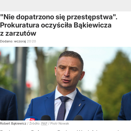
"Nie dopatrzono się przestępstwa".
Prokuratura oczyściła Bąkiewicza
z zarzutów
Dodano:
wczoraj
20:20
Robert Bąkiewicz
/ Źródło:
PAP
/
Piotr Nowak