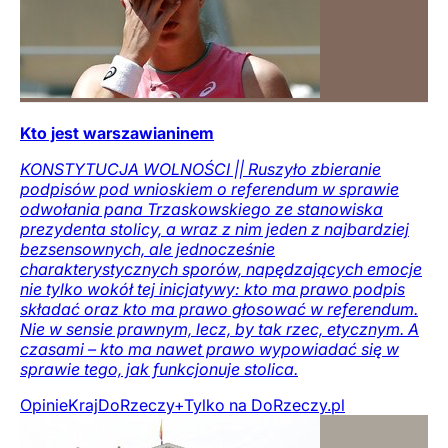
Kto jest warszawianinem
KONSTYTUCJA WOLNOŚCI || Ruszyło zbieranie
podpisów pod wnioskiem o referendum w sprawie
odwołania pana Trzaskowskiego ze stanowiska
prezydenta stolicy, a wraz z nim jeden z najbardziej
bezsensownych, ale jednocześnie
charakterystycznych sporów, napędzających emocje
nie tylko wokół tej inicjatywy: kto ma prawo podpis
składać oraz kto ma prawo głosować w referendum.
Nie w sensie prawnym, lecz, by tak rzec, etycznym. A
czasami – kto ma nawet prawo wypowiadać się w
sprawie tego, jak funkcjonuje stolica.
Opinie
Kraj
DoRzeczy+
Tylko na DoRzeczy.pl