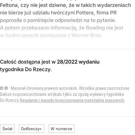
Feltona, czy nie jest dziwne, że w takich wydarzeniach
nie bierze już udziału twórczyni Pottera, firma PR
poprosiła o pominięcie odpowiedzi na to pytanie.
A potem przekazano informację, że Rowling nie jest
w żaden sposób powiązana z Warner Bros.
Całość dostępna jest w
28/2022 wydaniu
tygodnika Do Rzeczy
.
© ℗
Materiał chroniony prawem autorskim. Wszelkie prawa zastrzeżone.
Dalsze rozpowszechnianie artykułu tylko za zgodą wydawcy tygodnika
Do Rzeczy.
Regulamin i warunki licencjonowania materiałów prasowych
.
Świat
DoRzeczy+
W numerze