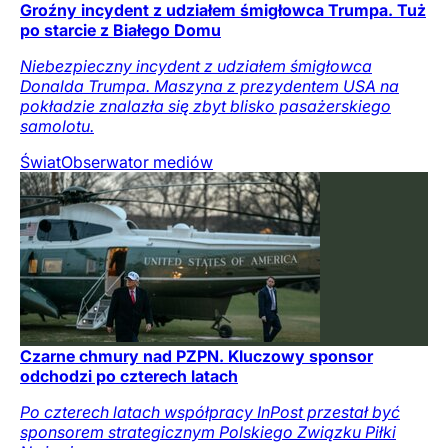
Groźny incydent z udziałem śmigłowca Trumpa. Tuż
po starcie z Białego Domu
Niebezpieczny incydent z udziałem śmigłowca
Donalda Trumpa. Maszyna z prezydentem USA na
pokładzie znalazła się zbyt blisko pasażerskiego
samolotu.
Świat
Obserwator mediów
Czarne chmury nad PZPN. Kluczowy sponsor
odchodzi po czterech latach
Po czterech latach współpracy InPost przestał być
sponsorem strategicznym Polskiego Związku Piłki