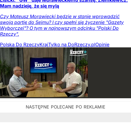
Mam nadzieję, że się mylą
Czy Mateusz Morawiecki będzie w stanie wprowadzić
swoją partię do Sejmu? I czy spełni się życzenie "Gazety
Wyborczej"? O tym w najnowszym odcinku "Polski Do
Rzeczy".
Polska Do Rzeczy
Kraj
Tylko na DoRzeczy.pl
Opinie