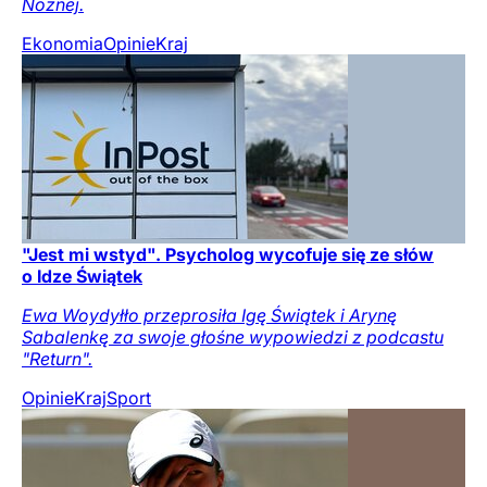
Nożnej.
Ekonomia
Opinie
Kraj
"Jest mi wstyd". Psycholog wycofuje się ze słów
o Idze Świątek
Ewa Woydyłło przeprosiła Igę Świątek i Arynę
Sabalenkę za swoje głośne wypowiedzi z podcastu
"Return".
Opinie
Kraj
Sport