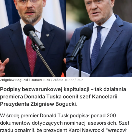
Zbigniew Bogucki i Donald Tusk
/ Źródło:
KPRP / PAP
Podpisy bezwarunkowej kapitulacji – tak działania
premiera Donalda Tuska ocenił szef Kancelarii
Prezydenta Zbigniew Bogucki.
W środę premier Donald Tusk podpisał ponad 200
dokumentów dotyczących nominacji asesorskich. Szef
rządu oznajmił, że prezydent Karol Nawrocki "wręczył