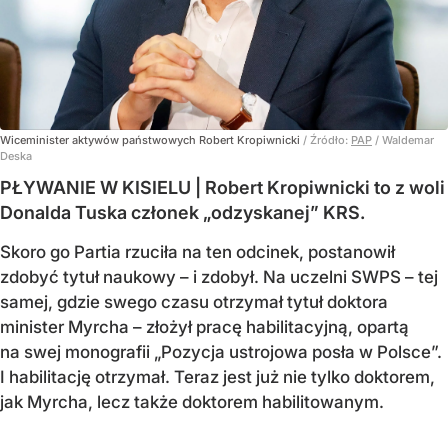
Wiceminister aktywów państwowych Robert Kropiwnicki
/ Źródło:
PAP
/
Waldemar
Deska
PŁYWANIE W KISIELU | Robert Kropiwnicki to z woli
Donalda Tuska członek „odzyskanej” KRS.
Skoro go Partia rzuciła na ten odcinek, postanowił
zdobyć tytuł naukowy – i zdobył. Na uczelni SWPS – tej
samej, gdzie swego czasu otrzymał tytuł doktora
minister Myrcha – złożył pracę habilitacyjną, opartą
na swej monografii „Pozycja ustrojowa posła w Polsce”.
I habilitację otrzymał. Teraz jest już nie tylko doktorem,
jak Myrcha, lecz także doktorem habilitowanym.