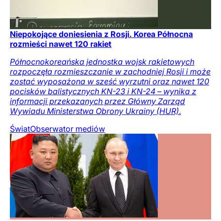
Niepokojące doniesienia z Rosji. Korea Północna
rozmieści nawet 120 rakiet
Północnokoreańska jednostka wojsk rakietowych
rozpoczęła rozmieszczanie w zachodniej Rosji i może
zostać wyposażona w sześć wyrzutni oraz nawet 120
pocisków balistycznych KN-23 i KN-24 – wynika z
informacji przekazanych przez Główny Zarząd
Wywiadu Ministerstwa Obrony Ukrainy (HUR).
Świat
Obserwator mediów