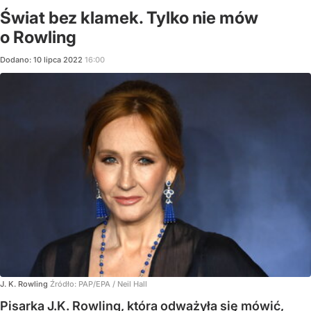
Świat bez klamek. Tylko nie mów
o Rowling
Dodano:
10
lipca
2022
16:00
J. K. Rowling
Źródło:
PAP/EPA
/
Neil Hall
Pisarka J.K. Rowling, która odważyła się mówić,