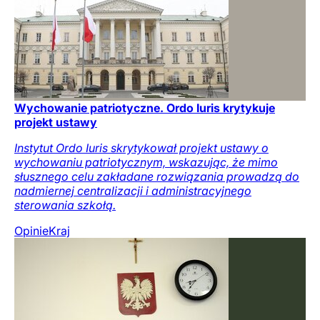
Wychowanie patriotyczne. Ordo Iuris krytykuje
projekt ustawy
Instytut Ordo Iuris skrytykował projekt ustawy o
wychowaniu patriotycznym, wskazując, że mimo
słusznego celu zakładane rozwiązania prowadzą do
nadmiernej centralizacji i administracyjnego
sterowania szkołą.
Opinie
Kraj