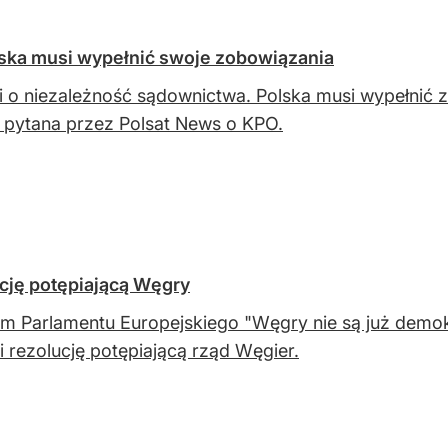
lska musi wypełnić swoje zobowiązania
 o niezależność sądownictwa. Polska musi wypełnić z
 pytana przez Polsat News o KPO.
ucję potępiającą Węgry
m Parlamentu Europejskiego "Węgry nie są już demok
li rezolucję potępiającą rząd Węgier.