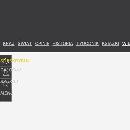
Udostępnij
96
Skomentuj
KRAJ
ŚWIAT
OPINIE
HISTORIA
TYGODNIK
KSIĄŻKI
WI
SUBSKRYBUJ
ZALOGUJ
SZUKAJ
MENU