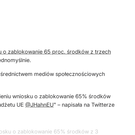
 o zablokowanie 65 proc. środków z trzech
ednomyślnie.
 pośrednictwem mediów społecznościowych
niu wniosku o zablokowanie 65% środków
budżetu UE
@JHahnEU
" – napisała na Twitterze
sku o zablokowanie 65% środków z 3