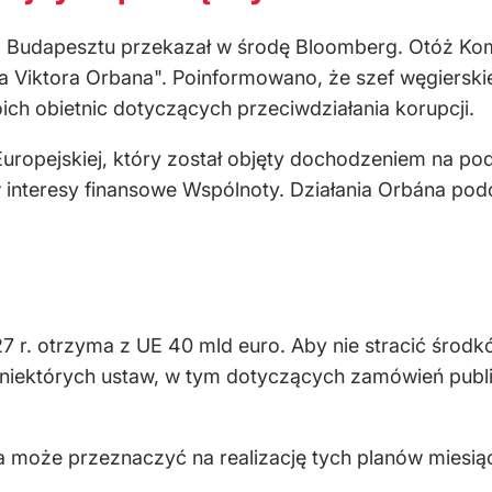
ec Budapesztu przekazał w środę Bloomberg. Otóż Ko
a Viktora Orbana". Poinformowano, że szef węgiers
ich obietnic dotyczących przeciwdziałania korupcji.
uropejskiej, który został objęty dochodzeniem na p
w interesy finansowe Wspólnoty. Działania Orbána po
7 r. otrzyma z UE 40 mld euro. Aby nie stracić środ
 niektórych ustaw, w tym dotyczących zamówień publ
może przeznaczyć na realizację tych planów miesiąc