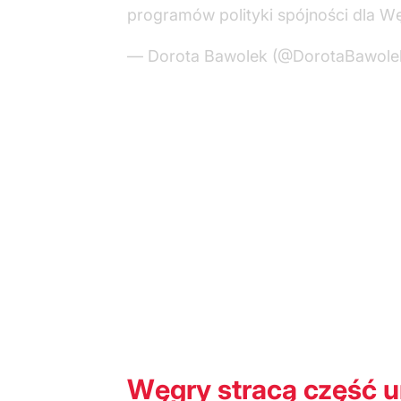
programów polityki spójności dla Wę
— Dorota Bawolek (@DorotaBawole
Węgry stracą część u