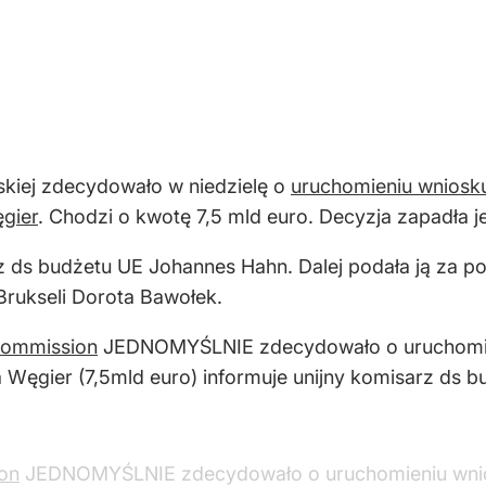
skiej zdecydowało w niedzielę o
uruchomieniu wniosku
ęgier
. Chodzi o kwotę 7,5 mld euro. Decyzja zapadła j
rz ds budżetu UE Johannes Hahn. Dalej podała ją za
rukseli Dorota Bawołek.
ommission
JEDNOMYŚLNIE zdecydowało o uruchomie
a Węgier (7,5mld euro) informuje unijny komisarz ds 
on
JEDNOMYŚLNIE zdecydowało o uruchomieniu wnio