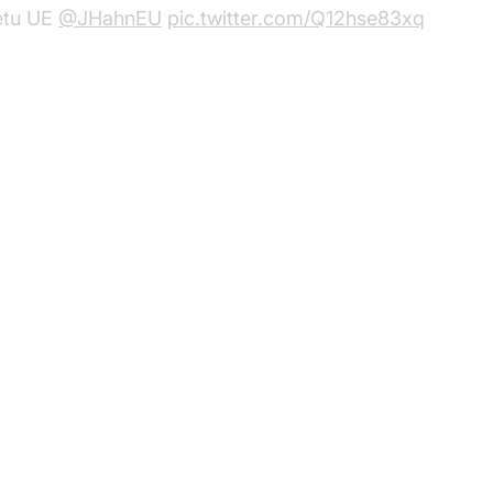
żetu UE
@JHahnEU
pic.twitter.com/Q12hse83xq