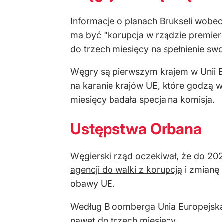
Informacje o planach Brukseli wob
ma być "korupcja w rządzie premier
do trzech miesięcy na spełnienie swo
Węgry są pierwszym krajem w Unii E
na karanie krajów UE, które godzą 
miesięcy badała specjalna komisja.
Ustępstwa Orbana
Węgierski rząd oczekiwał, że do 202
agencji do walki z korupcją
i zmianę
obawy UE.
Według Bloomberga Unia Europejska 
nawet do trzech miesięcy.