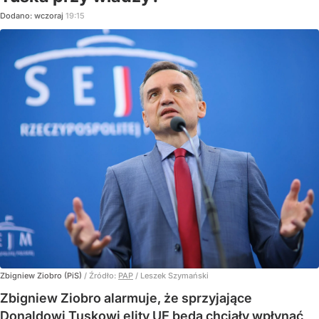
Dodano:
wczoraj
19:15
Zbigniew Ziobro (PiS)
/ Źródło:
PAP
/
Leszek Szymański
Zbigniew Ziobro alarmuje, że sprzyjające
Donaldowi Tuskowi elity UE będą chciały wpłynąć