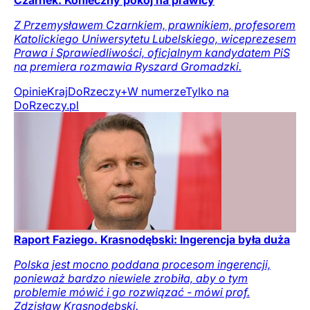
Z Przemysławem Czarnkiem, prawnikiem, profesorem
Katolickiego Uniwersytetu Lubelskiego, wiceprezesem
Prawa i Sprawiedliwości, oficjalnym kandydatem PiS
na premiera rozmawia Ryszard Gromadzki.
Opinie
Kraj
DoRzeczy+
W numerze
Tylko na
DoRzeczy.pl
Raport Faziego. Krasnodębski: Ingerencja była duża
Polska jest mocno poddana procesom ingerencji,
ponieważ bardzo niewiele zrobiła, aby o tym
problemie mówić i go rozwiązać - mówi prof.
Zdzisław Krasnodębski.