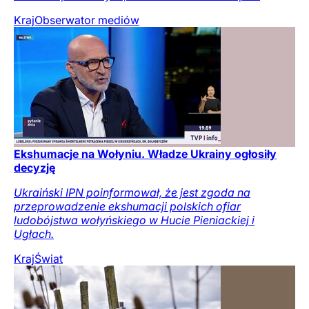
Kraj
Obserwator mediów
Ekshumacje na Wołyniu. Władze Ukrainy ogłosiły
decyzję
Ukraiński IPN poinformował, że jest zgoda na
przeprowadzenie ekshumacji polskich ofiar
ludobójstwa wołyńskiego w Hucie Pieniackiej i
Ugłach.
Kraj
Świat