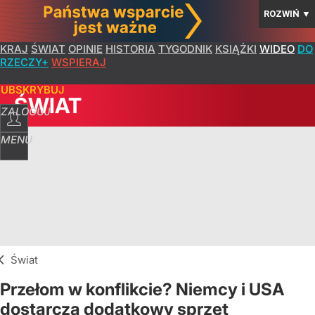
ROZWIŃ
▼
KRAJ
ŚWIAT
OPINIE
HISTORIA
TYGODNIK
KSIĄŻKI
WIDEO
DO
RZECZY+
WSPIERAJ
SUBSKRYBUJ
ŚWIAT
ZALOGUJ
MENU
Świat
Przełom w konflikcie? Niemcy i USA
dostarczą dodatkowy sprzęt