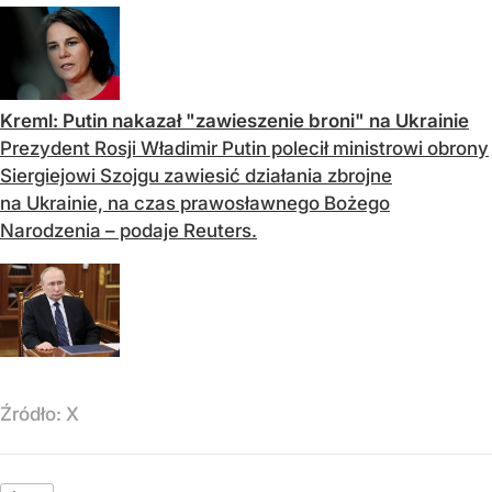
Kreml: Putin nakazał "zawieszenie broni" na Ukrainie
Prezydent Rosji Władimir Putin polecił ministrowi obrony
Siergiejowi Szojgu zawiesić działania zbrojne
na Ukrainie, na czas prawosławnego Bożego
Narodzenia – podaje Reuters.
Źródło:
X