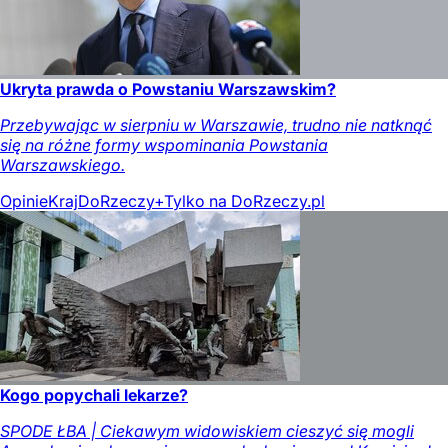
Ukryta prawda o Powstaniu Warszawskim?
Przebywając w sierpniu w Warszawie, trudno nie natknąć
się na różne formy wspominania Powstania
Warszawskiego.
Opinie
Kraj
DoRzeczy+
Tylko na DoRzeczy.pl
Kogo popychali lekarze?
SPODE ŁBA | Ciekawym widowiskiem cieszyć się mogli