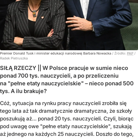
Premier Donald Tusk i minister edukacji narodowej Barbara Nowacka
/ Źródło:
PAP
/
Radek Pietruszka
SIŁĄ RZECZY || W Polsce pracuje w sumie nieco
ponad 700 tys. nauczycieli, a po przeliczeniu
na "pełne etaty nauczycielskie" – nieco ponad 500
tys. A ilu brakuje?
Cóż, sytuacja na rynku pracy nauczycieli zrobiła się
tego lata aż tak dramatycznie dramatyczna, że szkoły
poszukują aż… ponad 20 tys. nauczycieli. Czyli, biorąc
pod uwagę owe "pełne etaty nauczycielskie", szukają
aż jednego na każdych 25 nauczycieli. Doszło do tego,