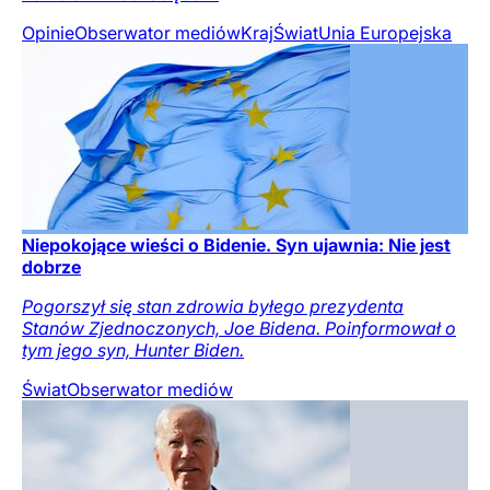
Opinie
Obserwator mediów
Kraj
Świat
Unia Europejska
Niepokojące wieści o Bidenie. Syn ujawnia: Nie jest
dobrze
Pogorszył się stan zdrowia byłego prezydenta
Stanów Zjednoczonych, Joe Bidena. Poinformował o
tym jego syn, Hunter Biden.
Świat
Obserwator mediów