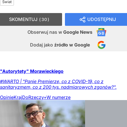
Świat
SKOMENTUJ
UDOSTĘPNIJ
30
Obserwuj nas
w
Google News
Dodaj jako
źródło w Google
"Autorytety" Morawieckiego
#WARTO | "Panie Premierze, co z COVID-19, co z
sanitaryzmem, co z 200 tys. nadmiarowych zgonów?".
Opinie
Kraj
DoRzeczy+
W numerze