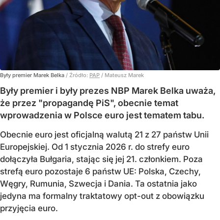
Były premier Marek Belka
/ Źródło:
PAP
/
Mateusz Marek
Były premier i były prezes NBP Marek Belka uważa,
że przez "propagandę PiS", obecnie temat
wprowadzenia w Polsce euro jest tematem tabu.
Obecnie euro jest oficjalną walutą 21 z 27 państw Unii
Europejskiej. Od 1 stycznia 2026 r. do strefy euro
dołączyła Bułgaria, stając się jej 21. członkiem.
Poza
strefą euro pozostaje 6 państw UE:
Polska, Czechy,
Węgry, Rumunia, Szwecja i Dania
. Ta ostatnia jako
jedyna ma formalny traktatowy opt-out z obowiązku
przyjęcia euro.