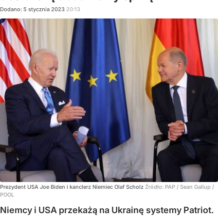
Dodano:
5
stycznia
2023
20:13
Prezydent USA Joe Biden i kanclerz Niemiec Olaf Scholz
Źródło:
PAP
/
Sean Gallup /
POOL
Niemcy i USA przekażą na Ukrainę systemy Patriot.