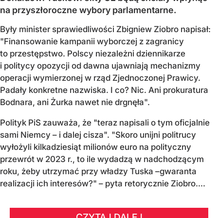
na przyszłoroczne wybory parlamentarne.
Były minister sprawiedliwości Zbigniew Ziobro napisał:
"Finansowanie kampanii wyborczej z zagranicy
to przestępstwo. Polscy niezależni dziennikarze
i politycy opozycji od dawna ujawniają mechanizmy
operacji wymierzonej w rząd Zjednoczonej Prawicy.
Padały konkretne nazwiska. I co? Nic. Ani prokuratura
Bodnara, ani Żurka nawet nie drgnęła".
Polityk PiS zauważa, że "teraz napisali o tym oficjalnie
sami Niemcy – i dalej cisza". "Skoro unijni politrucy
wyłożyli kilkadziesiąt milionów euro na polityczny
przewrót w 2023 r., to ile wydadzą w nadchodzącym
roku, żeby utrzymać przy władzy Tuska –gwaranta
realizacji ich interesów?" – pyta retorycznie Ziobro....
CZYTAJ DALEJ