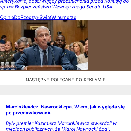
Amerykanie, obserwujący przesłuchania przed Komisją do
spraw Bezpieczeństwa Wewnętrznego Senatu USA.
Opinie
DoRzeczy+
Świat
W numerze
Marcinkiewicz: Nawrocki ćpa. Wiem, jak wygląda się
po przedawkowaniu
Były premier Kazimierz Marcinkiewicz stwierdził w
mediach publicznych, że "Karol Nawrocki ćpa".