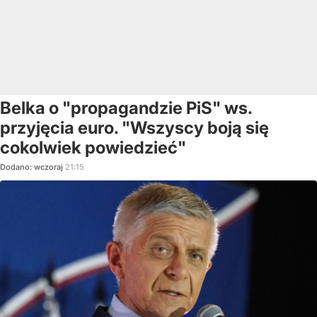
Belka o "propagandzie PiS" ws.
przyjęcia euro. "Wszyscy boją się
cokolwiek powiedzieć"
Dodano:
wczoraj
21:15