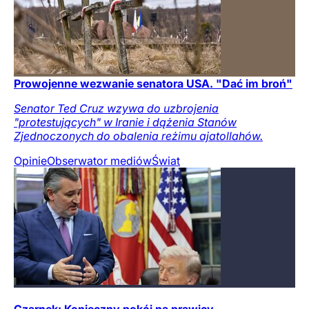
Prowojenne wezwanie senatora USA. "Dać im broń"
Senator Ted Cruz wzywa do uzbrojenia
"protestujących" w Iranie i dążenia Stanów
Zjednoczonych do obalenia reżimu ajatollahów.
Opinie
Obserwator mediów
Świat
Czarnek: Konieczny pokój na prawicy