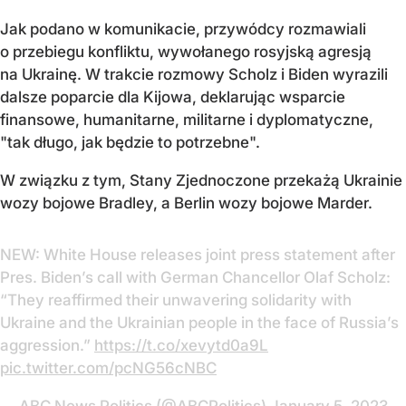
Jak podano w komunikacie, przywódcy rozmawiali
o przebiegu konfliktu, wywołanego rosyjską agresją
na Ukrainę. W trakcie rozmowy Scholz i Biden wyrazili
dalsze poparcie dla Kijowa, deklarując wsparcie
finansowe, humanitarne, militarne i dyplomatyczne,
"tak długo, jak będzie to potrzebne".
W związku z tym, Stany Zjednoczone przekażą Ukrainie
wozy bojowe Bradley, a Berlin wozy bojowe Marder.
NEW: White House releases joint press statement after
Pres. Biden’s call with German Chancellor Olaf Scholz:
“They reaffirmed their unwavering solidarity with
Ukraine and the Ukrainian people in the face of Russia’s
aggression.”
https://t.co/xevytd0a9L
pic.twitter.com/pcNG56cNBC