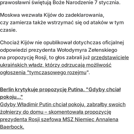
prawosławni świętują Boże Narodzenie 7 stycznia.
Moskwa wezwała Kijów do zadeklarowania,
czy zamierza także wstrzymać się od ataków w tym
czasie.
Chociaż Kijów nie opublikował dotychczas oficjalnej
odpowiedzi prezydenta Wołodymyra Zełenskiego
na propozycję Rosji, to głos zabrali już
przedstawiciele
ukraińskich władz, którzy odrzucają możliwość
ogłoszenia "tymczasowego rozejmu
".
Berlin krytykuje propozycję Putina. "Gdyby chciał
pokoju..."
Gdyby Władimir Putin chciał pokoju, zabrałby swoich
żołnierzy do domu – skomentowała propozycję
prezydenta Rosji szefowa MSZ Niemiec Annalena
Baerbock.