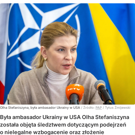
Olha Stefaniszyna, była ambasador Ukrainy w USA
/ Źródło:
PAP
/
Tytus Żmijewski
Była ambasador Ukrainy w USA Olha Stefaniszyna
została objęta śledztwem dotyczącym podejrzeń
o nielegalne wzbogacenie oraz złożenie