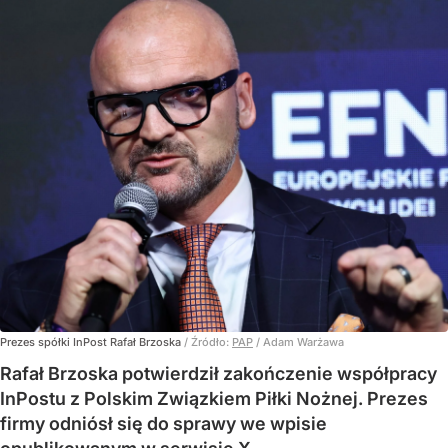
Prezes spółki InPost Rafał Brzoska
/ Źródło:
PAP
/
Adam Warżawa
Rafał Brzoska potwierdził zakończenie współpracy
InPostu z Polskim Związkiem Piłki Nożnej. Prezes
firmy odniósł się do sprawy we wpisie