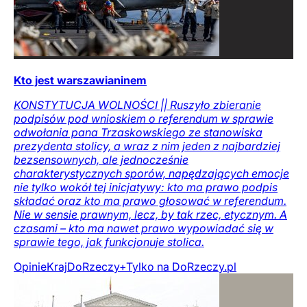
Kto jest warszawianinem
KONSTYTUCJA WOLNOŚCI || Ruszyło zbieranie
podpisów pod wnioskiem o referendum w sprawie
odwołania pana Trzaskowskiego ze stanowiska
prezydenta stolicy, a wraz z nim jeden z najbardziej
bezsensownych, ale jednocześnie
charakterystycznych sporów, napędzających emocje
nie tylko wokół tej inicjatywy: kto ma prawo podpis
składać oraz kto ma prawo głosować w referendum.
Nie w sensie prawnym, lecz, by tak rzec, etycznym. A
czasami – kto ma nawet prawo wypowiadać się w
sprawie tego, jak funkcjonuje stolica.
Opinie
Kraj
DoRzeczy+
Tylko na DoRzeczy.pl