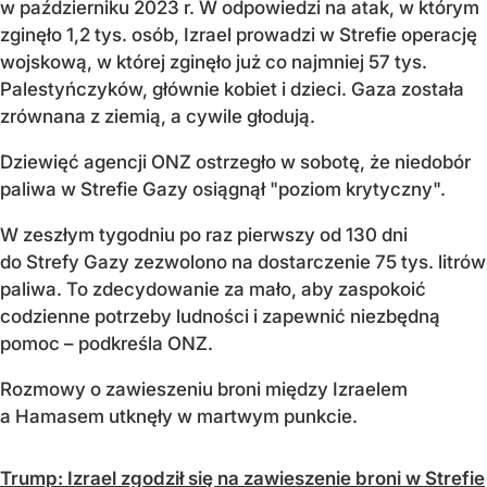
w październiku 2023 r. W odpowiedzi na atak, w którym
zginęło 1,2 tys. osób, Izrael prowadzi w Strefie operację
wojskową, w której zginęło już co najmniej 57 tys.
Palestyńczyków, głównie kobiet i dzieci. Gaza została
zrównana z ziemią, a cywile głodują.
Dziewięć agencji ONZ ostrzegło w sobotę, że niedobór
paliwa w Strefie Gazy osiągnął "poziom krytyczny".
W zeszłym tygodniu po raz pierwszy od 130 dni
do Strefy Gazy zezwolono na dostarczenie 75 tys. litrów
paliwa. To zdecydowanie za mało, aby zaspokoić
codzienne potrzeby ludności i zapewnić niezbędną
pomoc – podkreśla ONZ.
Rozmowy o zawieszeniu broni między Izraelem
a Hamasem utknęły w martwym punkcie.
Trump: Izrael zgodził się na zawieszenie broni w Strefie