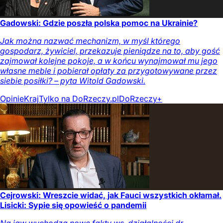
Gadowski: Gdzie poszła polska pomoc na Ukrainie?
Jak można nazwać mechanizm, w myśl którego
gospodarz, żywiciel, przekazuje pieniądze na to, aby gość
zajmował kolejne pokoje, a w końcu wynajmował mu jego
własne meble i pobierał opłaty za przygotowywane przez
siebie posiłki? – pyta Witold Gadowski.
Opinie
Kraj
Tylko na DoRzeczy.pl
DoRzeczy+
Cejrowski: Wreszcie widać, jak Fauci wszystkich okłamał.
Lisicki: Sypie się opowieść o pandemii