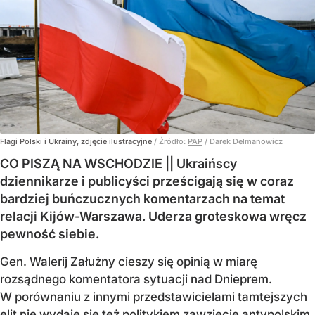
Flagi Polski i Ukrainy, zdjęcie ilustracyjne
/ Źródło:
PAP
/
Darek Delmanowicz
CO PISZĄ NA WSCHODZIE || Ukraińscy
dziennikarze i publicyści prześcigają się w coraz
bardziej buńczucznych komentarzach na temat
relacji Kijów-Warszawa. Uderza groteskowa wręcz
pewność siebie.
Gen. Walerij Załużny cieszy się opinią w miarę
rozsądnego komentatora sytuacji nad Dnieprem.
W porównaniu z innymi przedstawicielami tamtejszych
elit nie wydaje się też politykiem zawzięcie antypolskim.