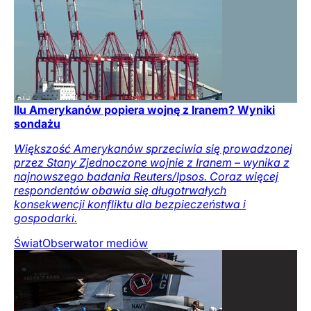
Ilu Amerykanów popiera wojnę z Iranem? Wyniki
sondażu
Większość Amerykanów sprzeciwia się prowadzonej
przez Stany Zjednoczone wojnie z Iranem – wynika z
najnowszego badania Reuters/Ipsos. Coraz więcej
respondentów obawia się długotrwałych
konsekwencji konfliktu dla bezpieczeństwa i
gospodarki.
Świat
Obserwator mediów