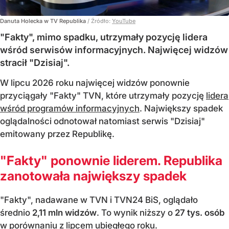
Danuta Holecka w TV Republika
/ Źródło:
YouTube
"Fakty", mimo spadku, utrzymały pozycję lidera
wśród serwisów informacyjnych. Najwięcej widzów
stracił "Dzisiaj".
W lipcu 2026 roku najwięcej widzów ponownie
przyciągały "Fakty" TVN, które utrzymały pozycję
lidera
wśród programów informacyjnych
. Największy spadek
oglądalności odnotował natomiast serwis "Dzisiaj"
emitowany przez Republikę.
"Fakty" ponownie liderem. Republika
zanotowała największy spadek
"Fakty", nadawane w TVN i TVN24 BiS, oglądało
średnio
2,11 mln widzów
. To wynik niższy o
27 tys. osób
w porównaniu z lipcem ubiegłego roku.