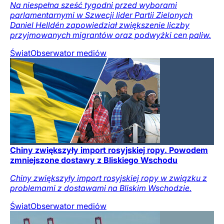
Na niespełna sześć tygodni przed wyborami
parlamentarnymi w Szwecji lider Partii Zielonych
Daniel Helldén zapowiedział zwiększenie liczby
przyjmowanych migrantów oraz podwyżki cen paliw.
Świat
Obserwator mediów
Chiny zwiększyły import rosyjskiej ropy. Powodem
zmniejszone dostawy z Bliskiego Wschodu
Chiny zwiększyły import rosyjskiej ropy w związku z
problemami z dostawami na Bliskim Wschodzie.
Świat
Obserwator mediów