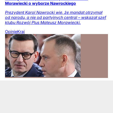
Morawiecki o wyborze Nawrockiego
Prezydent Karol Nawrocki wie, że mandat otrzymał
od narodu, a nie od partyjnych central – wskazał szef
klubu Rozwój Plus Mateusz Morawiecki.
Opinie
Kraj