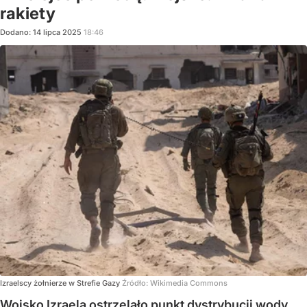
rakiety
Dodano:
14
lipca
2025
18:46
Izraelscy żołnierze w Strefie Gazy
Źródło:
Wikimedia Commons
Wojsko Izraela ostrzelało punkt dystrybucji wody