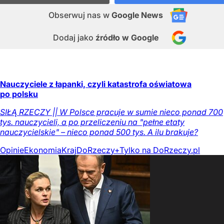
Obserwuj nas
w
Google News
Dodaj jako
źródło w Google
Nauczyciele z łapanki, czyli katastrofa oświatowa
po polsku
SIŁĄ RZECZY || W Polsce pracuje w sumie nieco ponad 700
tys. nauczycieli, a po przeliczeniu na "pełne etaty
nauczycielskie" – nieco ponad 500 tys. A ilu brakuje?
Opinie
Ekonomia
Kraj
DoRzeczy+
Tylko na DoRzeczy.pl