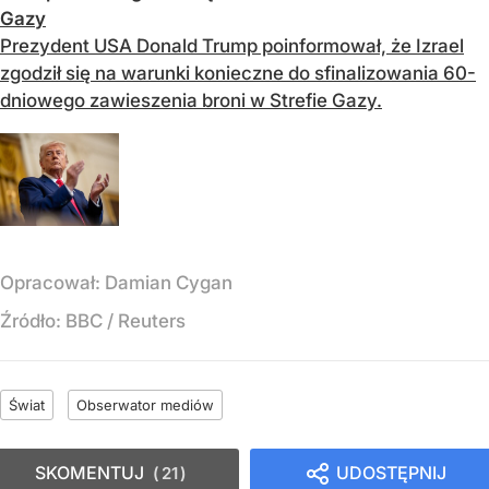
Gazy
Prezydent USA Donald Trump poinformował, że Izrael
zgodził się na warunki konieczne do sfinalizowania 60-
dniowego zawieszenia broni w Strefie Gazy.
Opracował:
Damian Cygan
Źródło:
BBC
/
Reuters
Świat
Obserwator mediów
SKOMENTUJ
UDOSTĘPNIJ
21