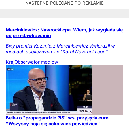
Marcinkiewicz: Nawrocki ćpa. Wiem, jak wygląda się
po przedawkowaniu
Były premier Kazimierz Marcinkiewicz stwierdził w
mediach publicznych, że "Karol Nawrocki ćpa".
Kraj
Obserwator mediów
Belka o "propagandzie PiS" ws. przyjęcia euro.
"Wszyscy boją się cokolwiek powiedzieć"