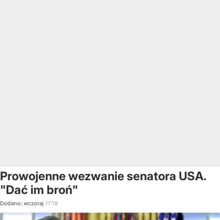
Prowojenne wezwanie senatora USA.
"Dać im broń"
Dodano:
wczoraj
17:18