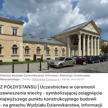
Siedziba Wydziału Dziennikarstwa, Informacji i Bibliologii Uniwersytetu
Warszawskiego
/ Źródło:
Wikimedia Commons
/
Adrian Grycuk/CC
Z PÓŁDYSTANSU | Uczestnictwo w ceremonii
zawieszenia wiechy - symbolizującej osiągnięcie
najwyższego punktu konstrukcyjnego budowli
- na gmachu Wydziału Dziennikarstwa, Informacji