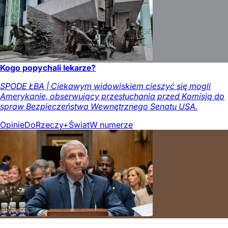
Kogo popychali lekarze?
SPODE ŁBA | Ciekawym widowiskiem cieszyć się mogli
Amerykanie, obserwujący przesłuchania przed Komisją do
spraw Bezpieczeństwa Wewnętrznego Senatu USA.
Opinie
DoRzeczy+
Świat
W numerze