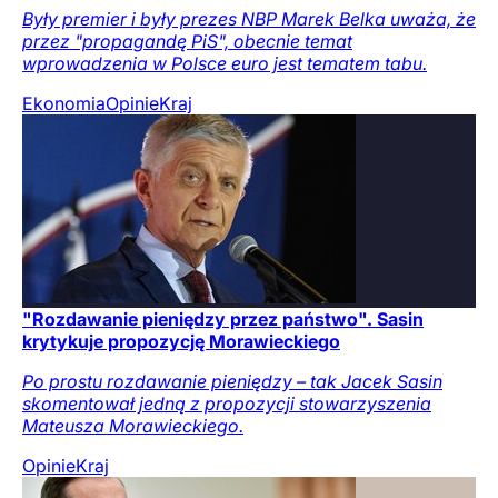
Były premier i były prezes NBP Marek Belka uważa, że
przez "propagandę PiS", obecnie temat
wprowadzenia w Polsce euro jest tematem tabu.
Ekonomia
Opinie
Kraj
"Rozdawanie pieniędzy przez państwo". Sasin
krytykuje propozycję Morawieckiego
Po prostu rozdawanie pieniędzy – tak Jacek Sasin
skomentował jedną z propozycji stowarzyszenia
Mateusza Morawieckiego.
Opinie
Kraj