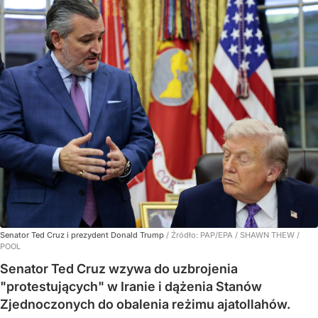
Senator Ted Cruz i prezydent Donald Trump
/ Źródło:
PAP/EPA
/
SHAWN THEW /
POOL
Senator Ted Cruz wzywa do uzbrojenia
"protestujących" w Iranie i dążenia Stanów
Zjednoczonych do obalenia reżimu ajatollahów.