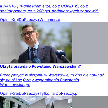
#WARTO | "Panie Premierze, co z COVID-19, co z
sanitaryzmem, co z 200 tys. nadmiarowych zgonów?".
Opinie
Kraj
DoRzeczy+
W numerze
Ukryta prawda o Powstaniu Warszawskim?
Przebywając w sierpniu w Warszawie, trudno nie natknąć
się na różne formy wspominania Powstania
Warszawskiego.
Opinie
Kraj
DoRzeczy+
Tylko na DoRzeczy.pl