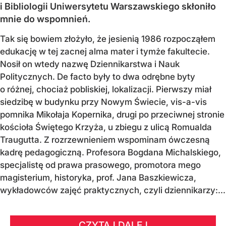
i Bibliologii Uniwersytetu Warszawskiego skłoniło
mnie do wspomnień.
Tak się bowiem złożyło, że jesienią 1986 rozpocząłem
edukację w tej zacnej alma mater i tymże fakultecie.
Nosił on wtedy nazwę Dziennikarstwa i Nauk
Politycznych. De facto były to dwa odrębne byty
o różnej, chociaż pobliskiej, lokalizacji. Pierwszy miał
siedzibę w budynku przy Nowym Świecie, vis-a-vis
pomnika Mikołaja Kopernika, drugi po przeciwnej stronie
kościoła Świętego Krzyża, u zbiegu z ulicą Romualda
Traugutta. Z rozrzewnieniem wspominam ówczesną
kadrę pedagogiczną. Profesora Bogdana Michalskiego,
specjalistę od prawa prasowego, promotora mego
magisterium, historyka, prof. Jana Baszkiewicza,
wykładowców zajęć praktycznych, czyli dziennikarzy:...
CZYTAJ DALEJ