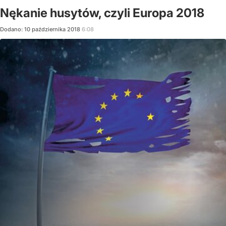
Nękanie husytów, czyli Europa 2018
Dodano:
10
października
2018
6:08