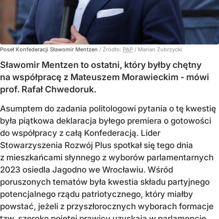
Poseł Konfederacji Sławomir Mentzen
/ Źródło:
PAP
/
Marian Zubrzycki
Sławomir Mentzen to ostatni, który byłby chętny
na współpracę z Mateuszem Morawieckim - mówi
prof. Rafał Chwedoruk.
Asumptem do zadania politologowi pytania o tę kwestię
była piątkowa deklaracja byłego premiera o gotowości
do współpracy z całą Konfederacją. Lider
Stowarzyszenia Rozwój Plus spotkał się tego dnia
z mieszkańcami słynnego z wyborów parlamentarnych
2023 osiedla Jagodno we Wrocławiu. Wśród
poruszonych tematów była kwestia składu partyjnego
potencjalnego rządu patriotycznego, który miałby
powstać, jeżeli z przyszłorocznych wyborach formacje
tzw. szeroko pojętej prawicy uzyskają w parlamencie