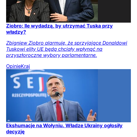
Ziobro: Ile wydadzą, by utrzymać Tuska przy
władzy?
Zbigniew Ziobro alarmuje, że sprzyjające Donaldowi
Tuskowi elity UE będą chciały wpłynąć na
przyszłoroczne wybory parlamentarne.
Opinie
Kraj
Ekshumacje na Wołyniu. Władze Ukrainy ogłosiły
decyzję