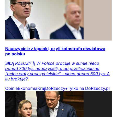
Nauczyciele z łapanki, czyli katastrofa oświatowa
po polsku
SIŁĄ RZECZY || W Polsce pracuje w sumie nieco
ponad 700 tys. nauczycieli, a po przeliczeniu na
"pełne etaty nauczycielskie" – nieco ponad 500 tys. A
ilu brakuje?
Opinie
Ekonomia
Kraj
DoRzeczy+
Tylko na DoRzeczy.pl