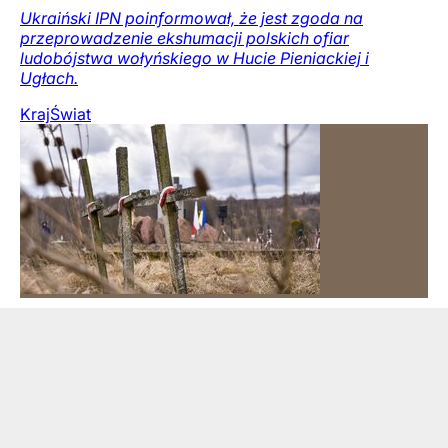
Ukraiński IPN poinformował, że jest zgoda na
przeprowadzenie ekshumacji polskich ofiar
ludobójstwa wołyńskiego w Hucie Pieniackiej i
Ugłach.
Kraj
Świat