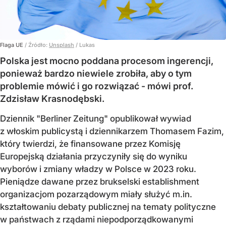
Flaga UE
/ Źródło:
Unsplash
/
Lukas
Polska jest mocno poddana procesom ingerencji,
ponieważ bardzo niewiele zrobiła, aby o tym
problemie mówić i go rozwiązać - mówi prof.
Zdzisław Krasnodębski.
Dziennik "Berliner Zeitung" opublikował wywiad
z włoskim publicystą i dziennikarzem Thomasem Fazim,
który twierdzi, że finansowane przez Komisję
Europejską działania przyczyniły się do wyniku
wyborów i zmiany władzy w Polsce w 2023 roku.
Pieniądze dawane przez brukselski establishment
organizacjom pozarządowym miały służyć m.in.
kształtowaniu debaty publicznej na tematy polityczne
w państwach z rządami niepodporządkowanymi