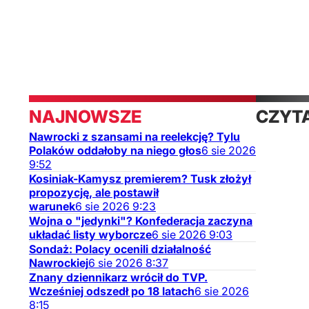
NAJNOWSZE
CZYT
Nawrocki z szansami na reelekcję? Tylu
TAKŻ
Polaków oddałoby na niego głos
6
sie
2026
9:52
Kosiniak-Kamysz premierem? Tusk złożył
propozycję, ale postawił
warunek
6
sie
2026
9:23
Wojna o "jedynki"? Konfederacja zaczyna
układać listy wyborcze
6
sie
2026
9:03
Sondaż: Polacy ocenili działalność
Nawrockiej
6
sie
2026
8:37
Znany dziennikarz wrócił do TVP.
Wcześniej odszedł po 18 latach
6
sie
2026
8:15