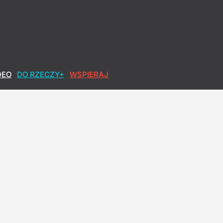
zycję, ale postawił warunek
DEO
DO RZECZY+
WSPIERAJ
dny wobec sprawy Ziobry