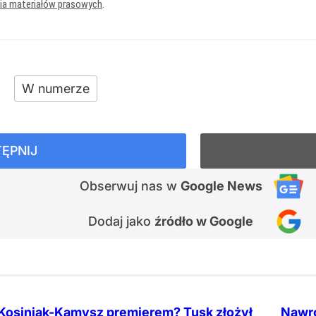
nia materiałów prasowych
.
W numerze
ĘPNIJ
Obserwuj nas
w
Google News
Dodaj jako
źródło w Google
Kosiniak-Kamysz premierem? Tusk złożył
Nawro