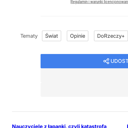
Regulamin i warunki licencjonowa
Świat
Opinie
DoRzeczy+
UDOST
Nauczyciele z łapanki, czyli katastrofa