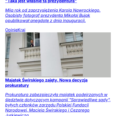
"Taka jest właśnie ta prezydentura"
Mija rok od zaprzysiężenia Karola Nawrockiego.
Osobisty fotograf prezydenta Mikołaj Bujak
opublikował anegdotę z dnia inauguracji.
Opinie
Kraj
Majątek Świrskiego zajęty. Nowa decyzja
prokuratury
Prokuratura zabezpieczyła majątek podejrzanych w
śledztwie dotyczącym kampanii "Sprawiedliwe sądy",
byłych członków zarządu Polskiej Fundacji
Narodowej, Macieja Świrskiego i Cezarego
Jurkiewicza.