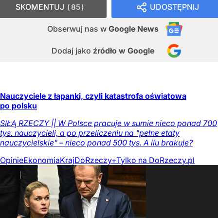
SKOMENTUJ
UDOSTĘPNIJ
85
Obserwuj nas
w
Google News
Dodaj jako
źródło w Google
Nauczyciele z łapanki, czyli katastrofa oświatowa
po polsku
SIŁĄ RZECZY || W Polsce pracuje w sumie nieco ponad 700
tys. nauczycieli, a po przeliczeniu na "pełne etaty
nauczycielskie" – nieco ponad 500 tys. A ilu brakuje?
Opinie
Ekonomia
Kraj
DoRzeczy+
Tylko na DoRzeczy.pl