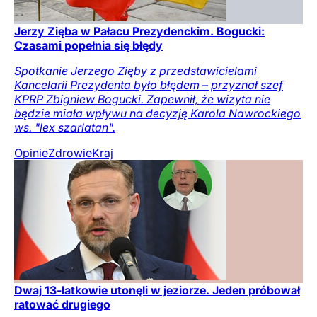
Jerzy Zięba w Pałacu Prezydenckim. Bogucki:
Czasami popełnia się błędy
Spotkanie Jerzego Zięby z przedstawicielami
Kancelarii Prezydenta było błędem – przyznał szef
KPRP Zbigniew Bogucki. Zapewnił, że wizyta nie
będzie miała wpływu na decyzję Karola Nawrockiego
ws. "lex szarlatan".
Opinie
Zdrowie
Kraj
Dwaj 13-latkowie utonęli w jeziorze. Jeden próbował
ratować drugiego