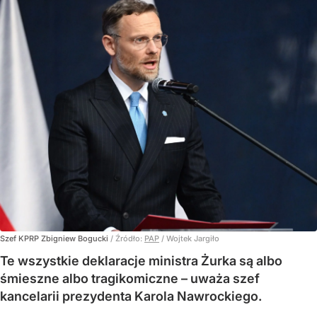
Szef KPRP Zbigniew Bogucki
/ Źródło:
PAP
/
Wojtek Jargiło
Te wszystkie deklaracje ministra Żurka są albo
śmieszne albo tragikomiczne – uważa szef
kancelarii prezydenta Karola Nawrockiego.