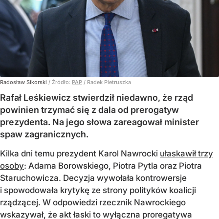
Radosław Sikorski
/ Źródło:
PAP
/
Radek Pietruszka
Rafał Leśkiewicz stwierdził niedawno, że rząd
powinien trzymać się z dala od prerogatyw
prezydenta. Na jego słowa zareagował minister
spaw zagranicznych.
Kilka dni temu prezydent Karol Nawrocki
ułaskawił trzy
osoby
: Adama Borowskiego, Piotra Pytla oraz Piotra
Staruchowicza. Decyzja wywołała kontrowersje
i spowodowała krytykę ze strony polityków koalicji
rządzącej. W odpowiedzi rzecznik Nawrockiego
wskazywał, że akt łaski to wyłączna proregatywa