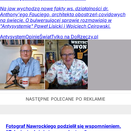
Na jaw wychodzą nowe fakty ws. działalności dr.
Anthony'ego Fauciego, architekta obostrzeń covidowych
na świecie. O bulwersującej sprawie rozmawiają w
"Antysystemie" Paweł Lisicki i Wojciech Cejrowski.
Antysystem
Opinie
Świat
Tylko na DoRzeczy.pl
Fotograf Nawrockiego podzielił się wspomnieniem.