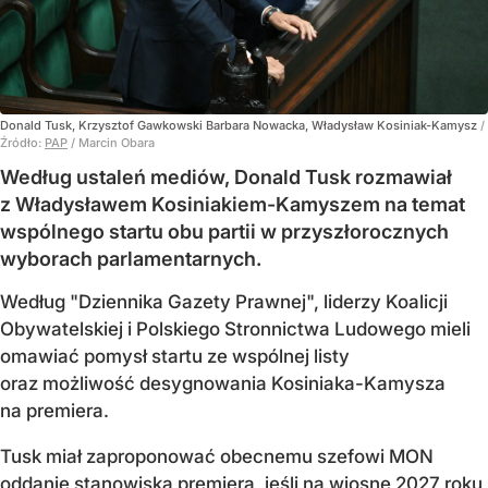
Donald Tusk, Krzysztof Gawkowski Barbara Nowacka, Władysław Kosiniak-Kamysz
/
Źródło:
PAP
/
Marcin Obara
Według ustaleń mediów, Donald Tusk rozmawiał
z Władysławem Kosiniakiem-Kamyszem na temat
wspólnego startu obu partii w przyszłorocznych
wyborach parlamentarnych.
Według "Dziennika Gazety Prawnej", liderzy Koalicji
Obywatelskiej i Polskiego Stronnictwa Ludowego mieli
omawiać pomysł startu ze wspólnej listy
oraz możliwość desygnowania Kosiniaka-Kamysza
na premiera.
Tusk miał zaproponować obecnemu szefowi MON
oddanie stanowiska premiera, jeśli na wiosnę 2027 roku