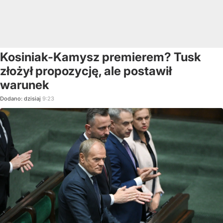
Kosiniak-Kamysz premierem? Tusk
złożył propozycję, ale postawił
warunek
Dodano:
dzisiaj
9:23