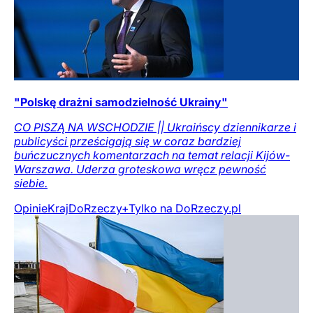
"Polskę drażni samodzielność Ukrainy"
CO PISZĄ NA WSCHODZIE || Ukraińscy dziennikarze i
publicyści prześcigają się w coraz bardziej
buńczucznych komentarzach na temat relacji Kijów-
Warszawa. Uderza groteskowa wręcz pewność
siebie.
Opinie
Kraj
DoRzeczy+
Tylko na DoRzeczy.pl