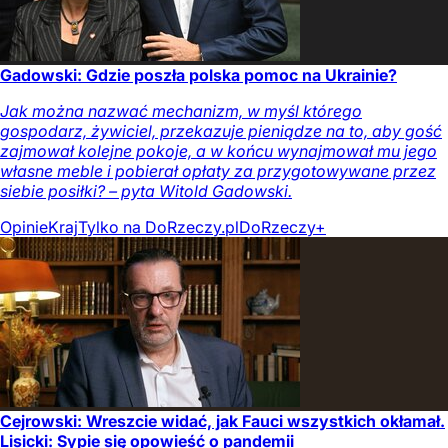
Gadowski: Gdzie poszła polska pomoc na Ukrainie?
Jak można nazwać mechanizm, w myśl którego
gospodarz, żywiciel, przekazuje pieniądze na to, aby gość
zajmował kolejne pokoje, a w końcu wynajmował mu jego
własne meble i pobierał opłaty za przygotowywane przez
siebie posiłki? – pyta Witold Gadowski.
Opinie
Kraj
Tylko na DoRzeczy.pl
DoRzeczy+
Cejrowski: Wreszcie widać, jak Fauci wszystkich okłamał.
Lisicki: Sypie się opowieść o pandemii