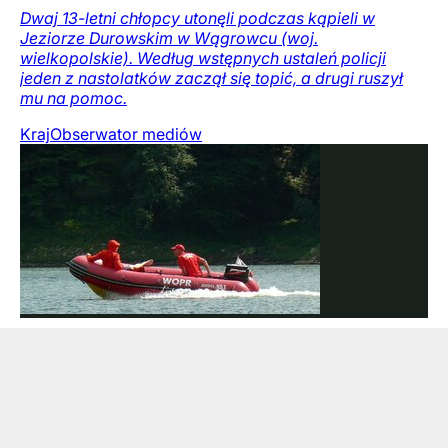
Dwaj 13-letni chłopcy utonęli podczas kąpieli w
Jeziorze Durowskim w Wągrowcu (woj.
wielkopolskie). Według wstępnych ustaleń policji
jeden z nastolatków zaczął się topić, a drugi ruszył
mu na pomoc.
Kraj
Obserwator mediów