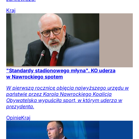
Kraj
"Standardy stadionowego młyna". KO uderza
w Nawrockiego spotem
W pierwszą rocznicę objęcia najwyższego urzędu w
państwie przez Karola Nawrockiego Koalicja
Obywatelska wypuściła sport, w którym uderza w
prezydenta.
Opinie
Kraj