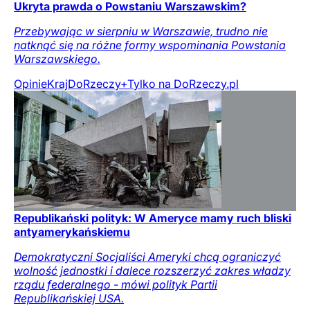
Ukryta prawda o Powstaniu Warszawskim?
Przebywając w sierpniu w Warszawie, trudno nie
natknąć się na różne formy wspominania Powstania
Warszawskiego.
Opinie
Kraj
DoRzeczy+
Tylko na DoRzeczy.pl
Republikański polityk: W Ameryce mamy ruch bliski
antyamerykańskiemu
Demokratyczni Socjaliści Ameryki chcą ograniczyć
wolność jednostki i dalece rozszerzyć zakres władzy
rządu federalnego - mówi polityk Partii
Republikańskiej USA.