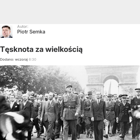
Autor:
Piotr Semka
Tęsknota za wielkością
Dodano:
wczoraj
6:30