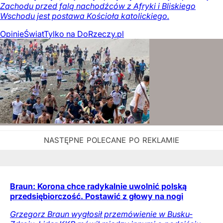
Zachodu przed falą nachodźców z Afryki i Bliskiego
Wschodu jest postawa Kościoła katolickiego.
Opinie
Świat
Tylko na DoRzeczy.pl
Braun: Korona chce radykalnie uwolnić polską
przedsiębiorczość. Postawić z głowy na nogi
Grzegorz Braun wygłosił przemówienie w Busku-