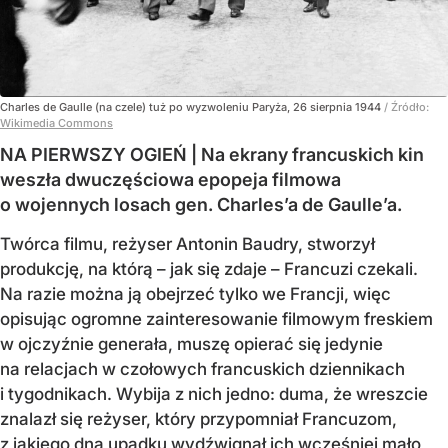
Charles de Gaulle (na czele) tuż po wyzwoleniu Paryża, 26 sierpnia 1944
/ Źródło:
Wikimedia Commons
NA PIERWSZY OGIEŃ | Na ekrany francuskich kin
weszła dwuczęściowa epopeja filmowa
o wojennych losach gen. Charles’a de Gaulle’a.
Twórca filmu, reżyser Antonin Baudry, stworzył
produkcję, na którą – jak się zdaje – Francuzi czekali.
Na razie można ją obejrzeć tylko we Francji, więc
opisując ogromne zainteresowanie filmowym freskiem
w ojczyźnie generała, muszę opierać się jedynie
na relacjach w czołowych francuskich dziennikach
i tygodnikach. Wybija z nich jedno: duma, że wreszcie
znalazł się reżyser, który przypomniał Francuzom,
z jakiego dna upadku wydźwignął ich wcześniej mało