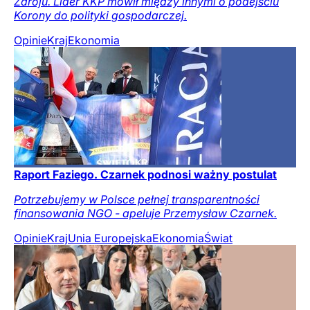
Zdroju. Lider KKP mówił między innymi o podejściu
Korony do polityki gospodarczej.
Opinie
Kraj
Ekonomia
Raport Faziego. Czarnek podnosi ważny postulat
Potrzebujemy w Polsce pełnej transparentności
finansowania NGO - apeluje Przemysław Czarnek.
Opinie
Kraj
Unia Europejska
Ekonomia
Świat