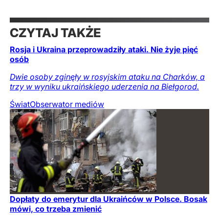
CZYTAJ TAKŻE
Rosja i Ukraina przeprowadziły ataki. Nie żyje pięć
osób
Dwie osoby zginęły w rosyjskim ataku na Charków, a
trzy w wyniku ukraińskiego uderzenia na Biełgorod.
Świat
Obserwator mediów
Dopłaty do emerytur dla Ukraińców w Polsce. Bosak
mówi, co trzeba zmienić