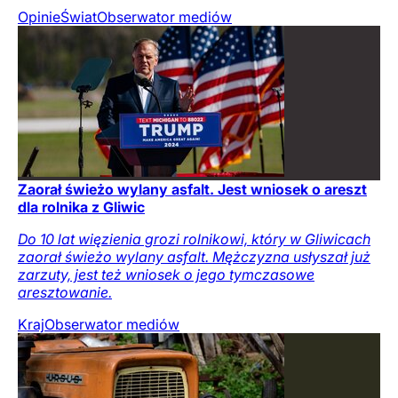
Opinie
Świat
Obserwator mediów
Zaorał świeżo wylany asfalt. Jest wniosek o areszt
dla rolnika z Gliwic
Do 10 lat więzienia grozi rolnikowi, który w Gliwicach
zaorał świeżo wylany asfalt. Mężczyzna usłyszał już
zarzuty, jest też wniosek o jego tymczasowe
aresztowanie.
Kraj
Obserwator mediów