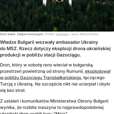
Dron wabik. Zdjęcie ilustracyjne
/ Źródło:
Unsplash
/
Jason Mavrommatis
Władze Bułgarii wezwały ambasador Ukrainy
do MSZ. Rzecz dotyczy eksplozji drona ukraińskiej
produkcji w pobliżu stacji Gazociągu.
Dron, który w sobotę rano wleciał w bułgarską
przestrzeń powietrzną od strony Rumunii,
eksplodował
w pobliżu Gazociągu Transbałkańskiego
, łączącego
Turcję z Ukrainą. Na szczęście nikt nie ucierpiał i obyło
się bez strat.
Z ustaleń i komunikatów Ministerstwa Obrony Bułgarii
wynika, że rozbita maszyna to najprawdopodobniej
ukraiński dron-wabik typu "Maja".