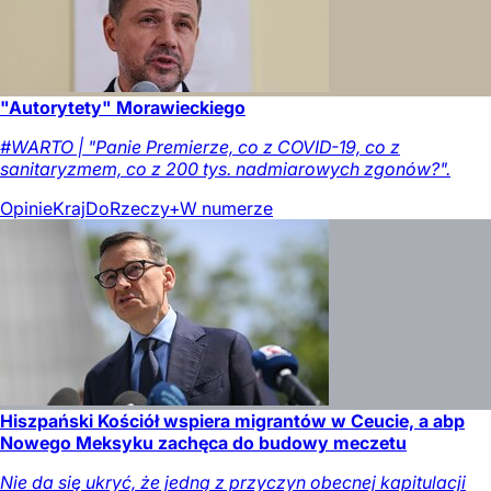
"Autorytety" Morawieckiego
#WARTO | "Panie Premierze, co z COVID-19, co z
sanitaryzmem, co z 200 tys. nadmiarowych zgonów?".
Opinie
Kraj
DoRzeczy+
W numerze
Hiszpański Kościół wspiera migrantów w Ceucie, a abp
Nowego Meksyku zachęca do budowy meczetu
Nie da się ukryć, że jedną z przyczyn obecnej kapitulacji