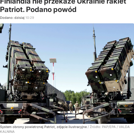
Finlandia nie przekaże Ukrainie rakiet
Patriot. Podano powód
Dodano:
dzisiaj
10:29
System obrony powietrznej Patriot, zdjęcie ilustracyjne
/ Źródło:
PAP/EPA
/
VALDA
KALNINA