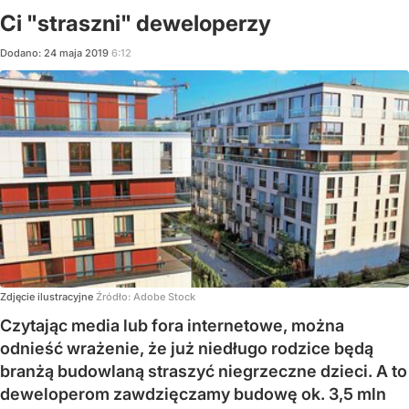
Ci "straszni" deweloperzy
Dodano:
24
maja
2019
6:12
Zdjęcie ilustracyjne
Źródło:
Adobe Stock
Czytając media lub fora internetowe, można
odnieść wrażenie, że już niedługo rodzice będą
branżą budowlaną straszyć niegrzeczne dzieci. A to
deweloperom zawdzięczamy budowę ok. 3,5 mln