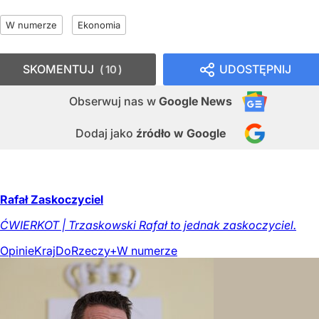
W numerze
Ekonomia
SKOMENTUJ
UDOSTĘPNIJ
10
Obserwuj nas
w
Google News
Dodaj jako
źródło w Google
Rafał Zaskoczyciel
ĆWIERKOT | Trzaskowski Rafał to jednak zaskoczyciel.
Opinie
Kraj
DoRzeczy+
W numerze