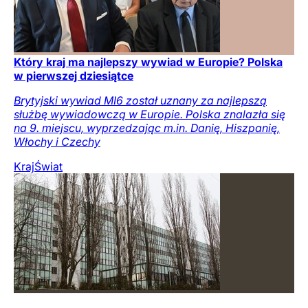
Który kraj ma najlepszy wywiad w Europie? Polska
w pierwszej dziesiątce
Brytyjski wywiad MI6 został uznany za najlepszą
służbę wywiadowczą w Europie. Polska znalazła się
na 9. miejscu, wyprzedzając m.in. Danię, Hiszpanię,
Włochy i Czechy
Kraj
Świat