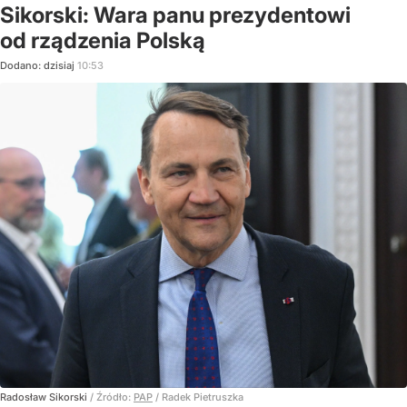
Sikorski: Wara panu prezydentowi
od rządzenia Polską
Dodano:
dzisiaj
10:53
Radosław Sikorski
/ Źródło:
PAP
/
Radek Pietruszka