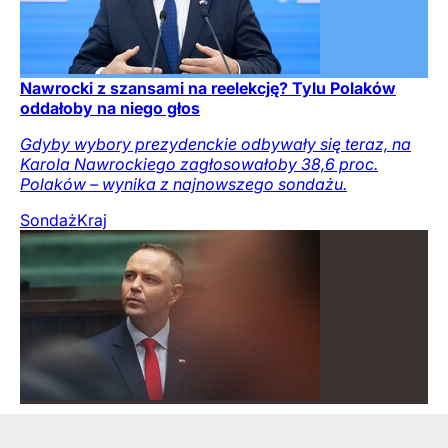
Nawrocki z szansami na reelekcję? Tylu Polaków
oddałoby na niego głos
Gdyby wybory prezydenckie odbywały się teraz, na
Karola Nawrockiego zagłosowałoby 38,6 proc.
Polaków – wynika z najnowszego sondażu.
Sondaż
Kraj