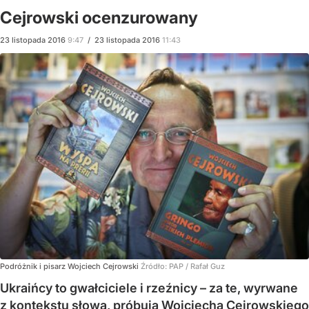
Cejrowski ocenzurowany
23
listopada
2016
9:47
/
23
listopada
2016
11:43
Podróżnik i pisarz Wojciech Cejrowski
Źródło:
PAP
/
Rafał Guz
Ukraińcy to gwałciciele i rzeźnicy – za te, wyrwane
z kontekstu słowa, próbują Wojciecha Cejrowskiego