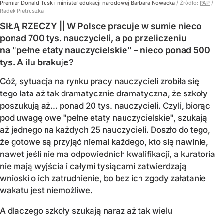
Premier Donald Tusk i minister edukacji narodowej Barbara Nowacka
/ Źródło:
PAP
/
Radek Pietruszka
SIŁĄ RZECZY || W Polsce pracuje w sumie nieco
ponad 700 tys. nauczycieli, a po przeliczeniu
na "pełne etaty nauczycielskie" – nieco ponad 500
tys. A ilu brakuje?
Cóż, sytuacja na rynku pracy nauczycieli zrobiła się
tego lata aż tak dramatycznie dramatyczna, że szkoły
poszukują aż… ponad 20 tys. nauczycieli. Czyli, biorąc
pod uwagę owe "pełne etaty nauczycielskie", szukają
aż jednego na każdych 25 nauczycieli. Doszło do tego,
że gotowe są przyjąć niemal każdego, kto się nawinie,
nawet jeśli nie ma odpowiednich kwalifikacji, a kuratoria
nie mają wyjścia i całymi tysiącami zatwierdzają
wnioski o ich zatrudnienie, bo bez ich zgody załatanie
wakatu jest niemożliwe.
A dlaczego szkoły szukają naraz aż tak wielu