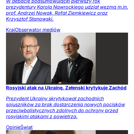
W debacie podsumowującej pierwszy rok
prezydentury Karola Nawrockiego udział wezmą m.in.
prof. Andrzej Nowak, Rafał Ziemkiewicz oraz
Krzysztof Stanowski.
Kraj
Obserwator mediów
Rosyjski atak na Ukrainę. Zełenski krytykuje Zachód
Prezydent Ukrainy skrytykował zachodnich
sojuszników za brak dostarczenia nowych pocisków
przeciwbalistycznych zdolnych do ochrony przed
rosyjskimi atakami z powietrza.
Opinie
Świat