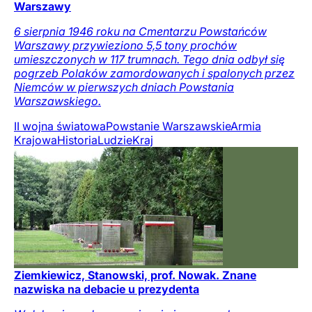
Warszawy
6 sierpnia 1946 roku na Cmentarzu Powstańców
Warszawy przywieziono 5,5 tony prochów
umieszczonych w 117 trumnach. Tego dnia odbył się
pogrzeb Polaków zamordowanych i spalonych przez
Niemców w pierwszych dniach Powstania
Warszawskiego.
II wojna światowa
Powstanie Warszawskie
Armia
Krajowa
Historia
Ludzie
Kraj
Ziemkiewicz, Stanowski, prof. Nowak. Znane
nazwiska na debacie u prezydenta