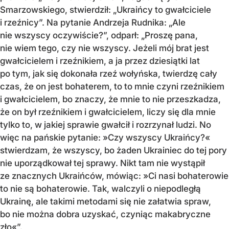
Smarzowskiego, stwierdził: „Ukraińcy to gwałciciele
i rzeźnicy”. Na pytanie Andrzeja Rudnika: „Ale
nie wszyscy oczywiście?”, odparł: „Proszę pana,
nie wiem tego, czy nie wszyscy. Jeżeli mój brat jest
gwałcicielem i rzeźnikiem, a ja przez dziesiątki lat
po tym, jak się dokonała rzeź wołyńska, twierdzę cały
czas, że on jest bohaterem, to to mnie czyni rzeźnikiem
i gwałcicielem, bo znaczy, że mnie to nie przeszkadza,
że on był rzeźnikiem i gwałcicielem, liczy się dla mnie
tylko to, w jakiej sprawie gwałcił i rozrzynał ludzi. No
więc na pańskie pytanie: »Czy wszyscy Ukraińcy?«
stwierdzam, że wszyscy, bo żaden Ukrainiec do tej pory
nie uporządkował tej sprawy. Nikt tam nie wystąpił
ze znacznych Ukraińców, mówiąc: »Ci nasi bohaterowie
to nie są bohaterowie. Tak, walczyli o niepodległą
Ukrainę, ale takimi metodami się nie załatwia spraw,
bo nie można dobra uzyskać, czyniąc makabryczne
zło«”.