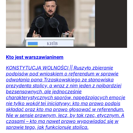
Kto jest warszawianinem
KONSTYTUCJA WOLNOŚCI || Ruszyło zbieranie
podpisów pod wnioskiem o referendum w sprawie
odwołania pana Trzaskowskiego ze stanowiska
prezydenta stolicy, a wraz z nim jeden z najbardziej
bezsensownych, ale jednocześnie
charakterystycznych sporów, napędzających emocje
nie tylko wokół tej inicjatywy: kto ma prawo podpis
składać oraz kto ma prawo głosować w referendum.
Nie w sensie prawnym, lecz, by tak rzec, etycznym. A
czasami – kto ma nawet prawo wypowiadać się w
sprawie tego, jak funkcjonuje stolica.