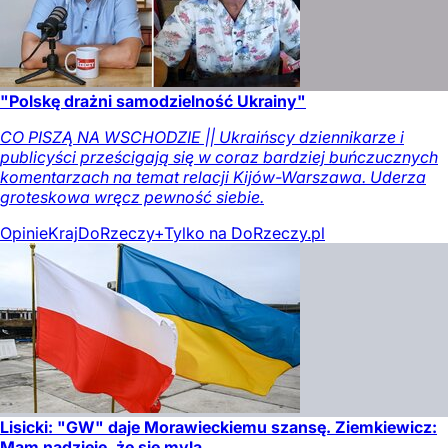
"Polskę drażni samodzielność Ukrainy"
CO PISZĄ NA WSCHODZIE || Ukraińscy dziennikarze i
publicyści prześcigają się w coraz bardziej buńczucznych
komentarzach na temat relacji Kijów-Warszawa. Uderza
groteskowa wręcz pewność siebie.
Opinie
Kraj
DoRzeczy+
Tylko na DoRzeczy.pl
Lisicki: "GW" daje Morawieckiemu szansę. Ziemkiewicz:
Mam nadzieję, że się mylą