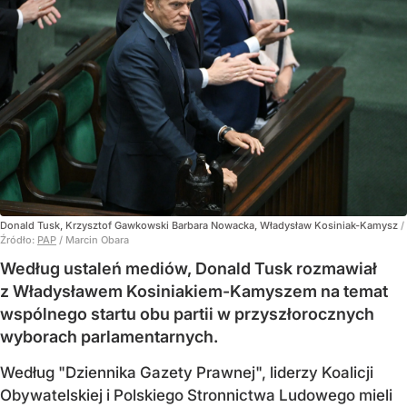
Donald Tusk, Krzysztof Gawkowski Barbara Nowacka, Władysław Kosiniak-Kamysz
/
Źródło:
PAP
/
Marcin Obara
Według ustaleń mediów, Donald Tusk rozmawiał
z Władysławem Kosiniakiem-Kamyszem na temat
wspólnego startu obu partii w przyszłorocznych
wyborach parlamentarnych.
Według "Dziennika Gazety Prawnej", liderzy Koalicji
Obywatelskiej i Polskiego Stronnictwa Ludowego mieli