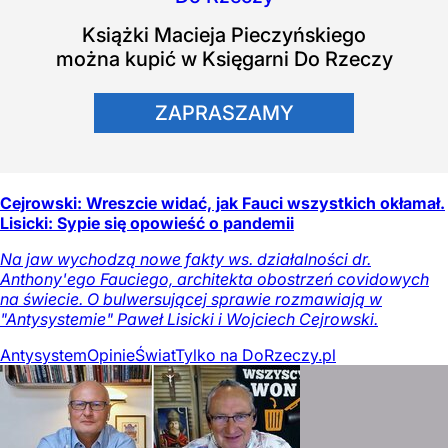
Książki
Macieja Pieczyńskiego
można kupić w Księgarni Do Rzeczy
ZAPRASZAMY
Cejrowski: Wreszcie widać, jak Fauci wszystkich okłamał.
Lisicki: Sypie się opowieść o pandemii
Na jaw wychodzą nowe fakty ws. działalności dr.
Anthony'ego Fauciego, architekta obostrzeń covidowych
na świecie. O bulwersującej sprawie rozmawiają w
"Antysystemie" Paweł Lisicki i Wojciech Cejrowski.
Antysystem
Opinie
Świat
Tylko na DoRzeczy.pl