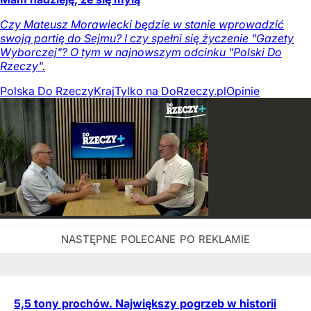
Czy Mateusz Morawiecki będzie w stanie wprowadzić
swoją partię do Sejmu? I czy spełni się życzenie "Gazety
Wyborczej"? O tym w najnowszym odcinku "Polski Do
Rzeczy".
Polska Do Rzeczy
Kraj
Tylko na DoRzeczy.pl
Opinie
5,5 tony prochów. Największy pogrzeb w historii