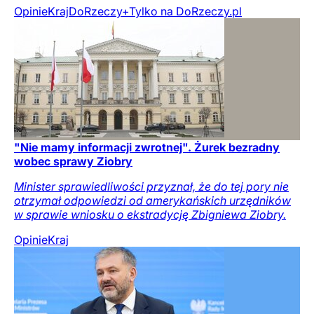
Opinie
Kraj
DoRzeczy+
Tylko na DoRzeczy.pl
"Nie mamy informacji zwrotnej". Żurek bezradny
wobec sprawy Ziobry
Minister sprawiedliwości przyznał, że do tej pory nie
otrzymał odpowiedzi od amerykańskich urzędników
w sprawie wniosku o ekstradycję Zbigniewa Ziobry.
Opinie
Kraj