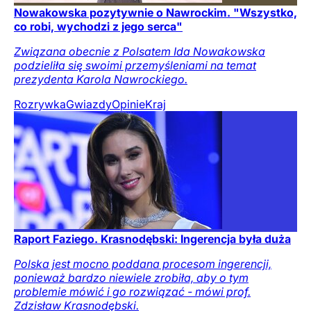
Nowakowska pozytywnie o Nawrockim. "Wszystko,
co robi, wychodzi z jego serca"
Związana obecnie z Polsatem Ida Nowakowska
podzieliła się swoimi przemyśleniami na temat
prezydenta Karola Nawrockiego.
Rozrywka
Gwiazdy
Opinie
Kraj
Raport Faziego. Krasnodębski: Ingerencja była duża
Polska jest mocno poddana procesom ingerencji,
ponieważ bardzo niewiele zrobiła, aby o tym
problemie mówić i go rozwiązać - mówi prof.
Zdzisław Krasnodębski.