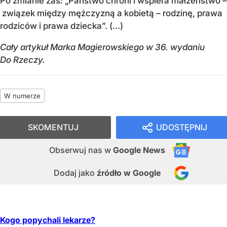
Po zmianie zaś: „Państwo chroni i wspiera małżeństwo –
związek między mężczyzną a kobietą – rodzinę, prawa
rodziców i prawa dziecka”. (...)
Cały artykuł Marka Magierowskiego w 36. wydaniu
Do Rzeczy.
W numerze
SKOMENTUJ
UDOSTĘPNIJ
Obserwuj nas
w
Google News
Dodaj jako
źródło w Google
Kogo popychali lekarze?