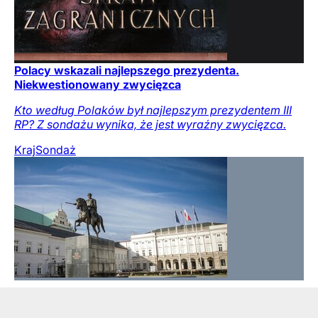
Polacy wskazali najlepszego prezydenta.
Niekwestionowany zwycięzca
Kto według Polaków był najlepszym prezydentem III
RP? Z sondażu wynika, że jest wyraźny zwycięzca.
Kraj
Sondaż