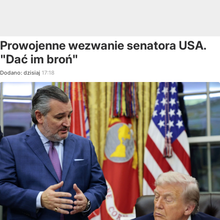
Prowojenne wezwanie senatora USA.
"Dać im broń"
Dodano:
dzisiaj
17:18