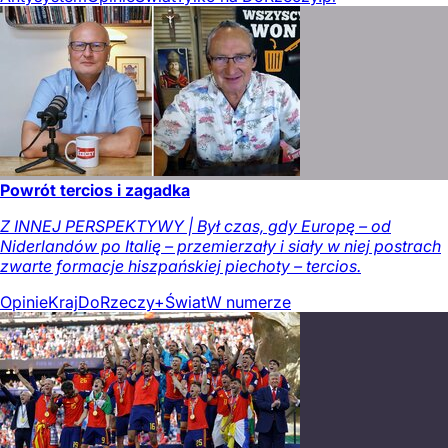
Powrót tercios i zagadka
Z INNEJ PERSPEKTYWY | Był czas, gdy Europę – od
Niderlandów po Italię – przemierzały i siały w niej postrach
zwarte formacje hiszpańskiej piechoty – tercios.
Opinie
Kraj
DoRzeczy+
Świat
W numerze