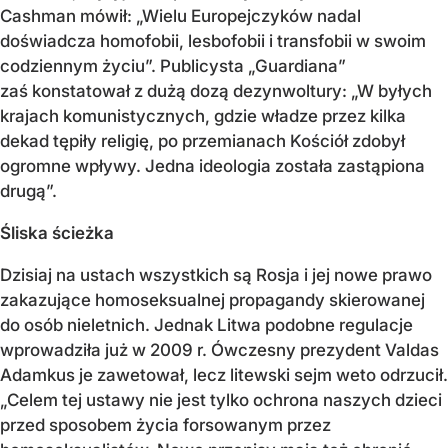
Cashman mówił: „Wielu Europejczyków nadal
doświadcza homofobii, lesbofobii i transfobii w swoim
codziennym życiu”. Publicysta „Guardiana”
zaś konstatował z dużą dozą dezynwoltury: „W byłych
krajach komunistycznych, gdzie władze przez kilka
dekad tępiły religię, po przemianach Kościół zdobył
ogromne wpływy. Jedna ideologia została zastąpiona
drugą”.
Śliska ścieżka
Dzisiaj na ustach wszystkich są Rosja i jej nowe prawo
zakazujące homoseksualnej propagandy skierowanej
do osób nieletnich. Jednak Litwa podobne regulacje
wprowadziła już w 2009 r. Ówczesny prezydent Valdas
Adamkus je zawetował, lecz litewski sejm weto odrzucił.
„Celem tej ustawy nie jest tylko ochrona naszych dzieci
przed sposobem życia forsowanym przez