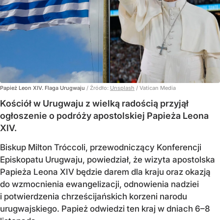
Papież Leon XIV. Flaga Urugwaju
/ Źródło:
Unsplash
/
Vatican Media
Kościół w Urugwaju z wielką radością przyjął
ogłoszenie o podróży apostolskiej Papieża Leona
XIV.
Biskup Milton Tróccoli, przewodniczący Konferencji
Episkopatu Urugwaju, powiedział, że wizyta apostolska
Papieża Leona XIV będzie darem dla kraju oraz okazją
do wzmocnienia ewangelizacji, odnowienia nadziei
i potwierdzenia chrześcijańskich korzeni narodu
urugwajskiego. Papież odwiedzi ten kraj w dniach 6–8