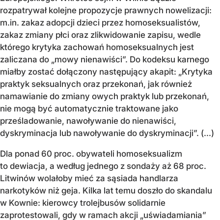
rozpatrywał kolejne propozycje prawnych nowelizacji:
m.in. zakaz adopcji dzieci przez homoseksualistów,
zakaz zmiany płci oraz zlikwidowanie zapisu, wedle
którego krytyka zachowań homoseksualnych jest
zaliczana do „mowy nienawiści”. Do kodeksu karnego
miałby zostać dołączony następujący akapit: „Krytyka
praktyk seksualnych oraz przekonań, jak również
namawianie do zmiany owych praktyk lub przekonań,
nie mogą być automatycznie traktowane jako
prześladowanie, nawoływanie do nienawiści,
dyskryminacja lub nawoływanie do dyskryminacji”. (...)
Dla ponad 60 proc. obywateli homoseksualizm
to dewiacja, a według jednego z sondaży aż 68 proc.
Litwinów wolałoby mieć za sąsiada handlarza
narkotyków niż geja. Kilka lat temu doszło do skandalu
w Kownie: kierowcy trolejbusów solidarnie
zaprotestowali, gdy w ramach akcji „uświadamiania”