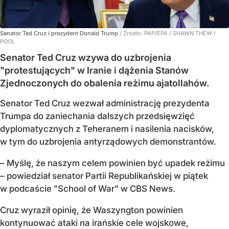
Senator Ted Cruz i prezydent Donald Trump
/ Źródło:
PAP/EPA
/
SHAWN THEW /
POOL
Senator Ted Cruz wzywa do uzbrojenia
"protestujących" w Iranie i dążenia Stanów
Zjednoczonych do obalenia reżimu ajatollahów.
Senator Ted Cruz wezwał administrację prezydenta
Trumpa do zaniechania dalszych przedsięwzięć
dyplomatycznych z Teheranem i nasilenia nacisków,
w tym do uzbrojenia antyrządowych demonstrantów.
– Myślę, że naszym celem powinien być upadek reżimu
– powiedział senator Partii Republikańskiej w piątek
w podcaście "School of War" w CBS News.
Cruz wyraził opinię, że Waszyngton powinien
kontynuować ataki na irańskie cele wojskowe,