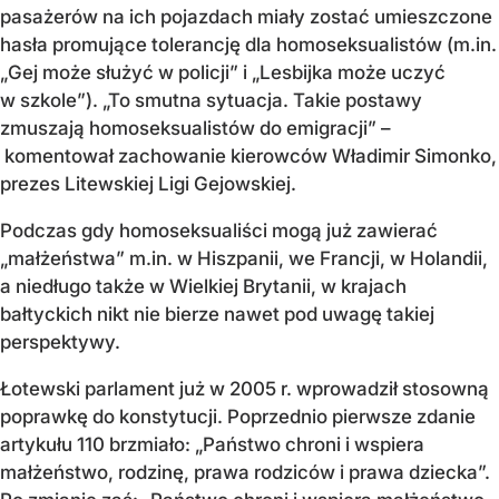
pasażerów na ich pojazdach miały zostać umieszczone
hasła promujące tolerancję dla homoseksualistów (m.in.
„Gej może służyć w policji” i „Lesbijka może uczyć
w szkole”). „To smutna sytuacja. Takie postawy
zmuszają homoseksualistów do emigracji” –
komentował zachowanie kierowców Władimir Simonko,
prezes Litewskiej Ligi Gejowskiej.
Podczas gdy homoseksualiści mogą już zawierać
„małżeństwa” m.in. w Hiszpanii, we Francji, w Holandii,
a niedługo także w Wielkiej Brytanii, w krajach
bałtyckich nikt nie bierze nawet pod uwagę takiej
perspektywy.
Łotewski parlament już w 2005 r. wprowadził stosowną
poprawkę do konstytucji. Poprzednio pierwsze zdanie
artykułu 110 brzmiało: „Państwo chroni i wspiera
małżeństwo, rodzinę, prawa rodziców i prawa dziecka”.