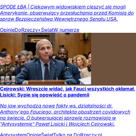
SPODE ŁBA | Ciekawym widowiskiem cieszyć się mogli
Amerykanie, obserwujący przesłuchania przed Komisją do
spraw Bezpieczeństwa Wewnętrznego Senatu USA.
Opinie
DoRzeczy+
Świat
W numerze
Cejrowski: Wreszcie widać, jak Fauci wszystkich okłamał.
Lisicki: Sypie się opowieść o pandemii
Na jaw wychodzą nowe fakty ws. działalności dr.
Anthony'ego Fauciego, architekta obostrzeń covidowych
na świecie. O bulwersującej sprawie rozmawiają w
"Antysystemie" Paweł Lisicki i Wojciech Cejrowski.
Antysystem
Opinie
Świat
Tylko na DoRzeczy.pl