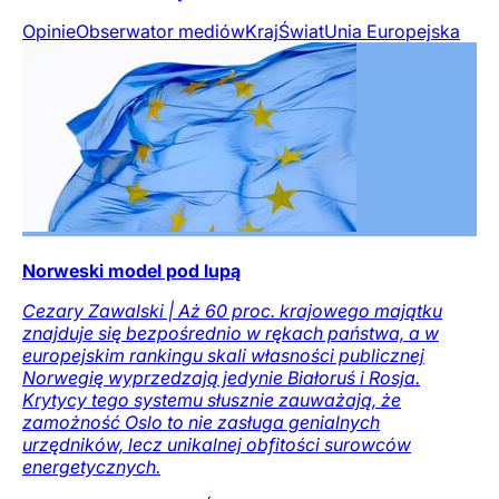
Opinie
Obserwator mediów
Kraj
Świat
Unia Europejska
Norweski model pod lupą
Cezary Zawalski | Aż 60 proc. krajowego majątku
znajduje się bezpośrednio w rękach państwa, a w
europejskim rankingu skali własności publicznej
Norwegię wyprzedzają jedynie Białoruś i Rosja.
Krytycy tego systemu słusznie zauważają, że
zamożność Oslo to nie zasługa genialnych
urzędników, lecz unikalnej obfitości surowców
energetycznych.