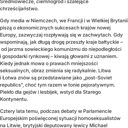
Średniowiecze, ciemnogród i szalejące
chrześcijaństwo.
Gdy media w Niemczech, we Francji i w Wielkiej Brytanii
piszą o ekonomicznych sukcesach krajów nowej
Europy, zazwyczaj rozpływają się w zachwytach. Gdy
wspominają, jak długą drogę przeszły kraje bałtyckie –
od jarzma sowieckiego komunizmu do niepodległości
i gospodarki rynkowej – kiwają głowami z uznaniem.
Kiedy jednak mowa o prawach mniejszości
seksualnych, obraz zmienia się radykalnie. Litwa
i Łotwa znów są przedstawiane jako „post-Soviet
republics”, choć tym razem w tonie pejoratywnym.
Piekło dla gejów i lesbijek, wstyd dla Starego
Kontynentu.
Cztery lata temu, podczas debaty w Parlamencie
Europejskim poświęconej sytuacji homoseksualistów
na Litwie, brytyjski deputowany lewicy Michael