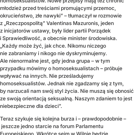
homoseksualistów. Nowe przepisy mają też chronić
młodzież przed treściami promującymi przemoc,
okrucieństwo, złe nawyki” – tłumaczył w rozmowie
z „Rzeczpospolitą” Valentinas Mazuronis, jeden
z inicjatorów ustawy, były lider partii Porządek
i Sprawiedliwość, a obecnie minister środowiska.
„Każdy może żyć, jak chce. Nikomu niczego
nie zabraniamy i nikogo nie dyskryminujemy.
Ale nienormalne jest, gdy jedna grupa – w tym
przypadku mówimy o homoseksualistach – próbuje
wpływać na innych. Nie prześladujemy
homoseksualistów. Jednak nie zgadzamy się z tym,
by narzucali nam swój styl życia. Nie muszą się obnosić
ze swoją orientacją seksualną. Naszym zdaniem to jest
niebezpieczne dla dzieci”.
Teraz szykuje się kolejna burza i – prawdopodobnie –
jeszcze jedno starcie na forum Parlamentu
Europejskiego. Wkrótce sejm w Wilnie będzie