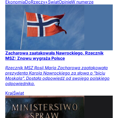
Ekonomia
DoRzeczy+
Świat
Opinie
W numerze
Zacharowa zaatakowała Nawrockiego. Rzecznik
MSZ: Znowu wygraża Polsce
Rzecznik MSZ Rosji Maria Zacharowa zaatakowała
prezydenta Karola Nawrockiego za słowa o "biciu
Moskala". Dostała odpowiedź od swojego polskiego
odpowiednika.
Kraj
Świat