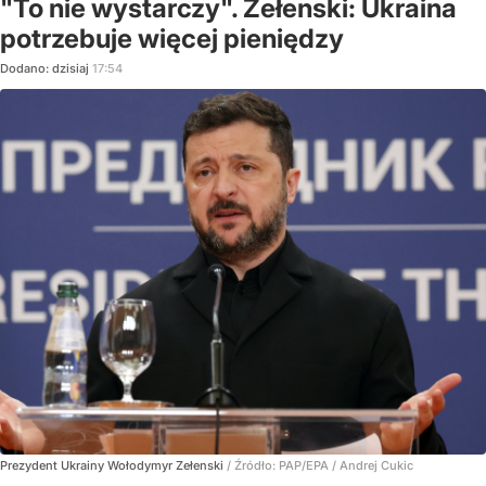
"To nie wystarczy". Zełenski: Ukraina
potrzebuje więcej pieniędzy
Dodano:
dzisiaj
17:54
Prezydent Ukrainy Wołodymyr Zełenski
/ Źródło:
PAP/EPA
/
Andrej Cukic