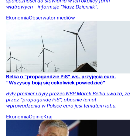
społeczności do stawiania w ich okolicy farm
wiatrowych – informuje "Nasz Dziennik".
Ekonomia
Obserwator mediów
Belka o "propagandzie PiS" ws. przyjęcia euro.
"Wszyscy boją się cokolwiek powiedzieć"
Były premier i były prezes NBP Marek Belka uważa, że
przez "propagandę PiS", obecnie temat
wprowadzenia w Polsce euro jest tematem tabu.
Ekonomia
Opinie
Kraj