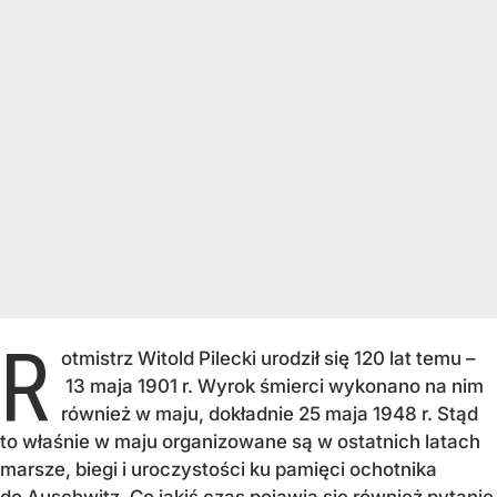
R
otmistrz Witold Pilecki urodził się 120 lat temu –
13 maja 1901 r. Wyrok śmierci wykonano na nim
również w maju, dokładnie 25 maja 1948 r. Stąd
to właśnie w maju organizowane są w ostatnich latach
marsze, biegi i uroczystości ku pamięci ochotnika
do Auschwitz. Co jakiś czas pojawia się również pytanie