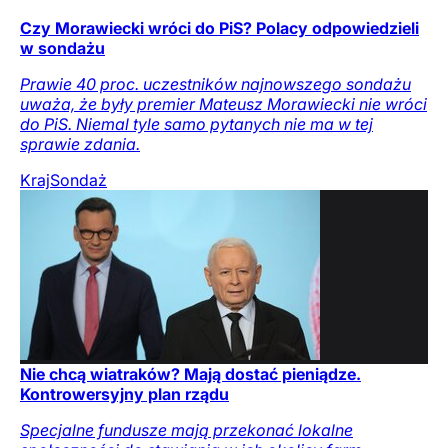
Czy Morawiecki wróci do PiS? Polacy odpowiedzieli
w sondażu
Prawie 40 proc. uczestników najnowszego sondażu
uważa, że były premier Mateusz Morawiecki nie wróci
do PiS. Niemal tyle samo pytanych nie ma w tej
sprawie zdania.
Kraj
Sondaż
Nie chcą wiatraków? Mają dostać pieniądze.
Kontrowersyjny plan rządu
Specjalne fundusze mają przekonać lokalne