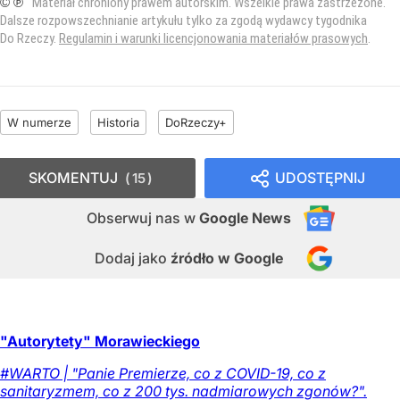
© ℗
Materiał chroniony prawem autorskim. Wszelkie prawa zastrzeżone.
Dalsze rozpowszechnianie artykułu tylko za zgodą wydawcy tygodnika
Do Rzeczy.
Regulamin i warunki licencjonowania materiałów prasowych
.
W numerze
Historia
DoRzeczy+
SKOMENTUJ
UDOSTĘPNIJ
15
Obserwuj nas
w
Google News
Dodaj jako
źródło w Google
"Autorytety" Morawieckiego
#WARTO | "Panie Premierze, co z COVID-19, co z
sanitaryzmem, co z 200 tys. nadmiarowych zgonów?".