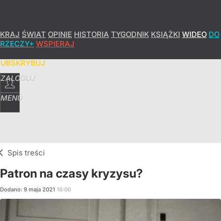
KRAJ
ŚWIAT
OPINIE
HISTORIA
TYGODNIK
KSIĄŻKI
WIDEO
DO
RZECZY+
WSPIERAJ
SUBSKRYBUJ
ZALOGUJ
MENU
Spis treści
Patron na czasy kryzysu?
Dodano:
9
maja
2021
16:00