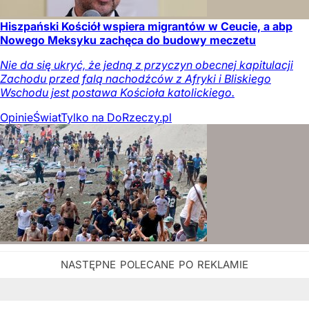
Hiszpański Kościół wspiera migrantów w Ceucie, a abp
Nowego Meksyku zachęca do budowy meczetu
Nie da się ukryć, że jedną z przyczyn obecnej kapitulacji
Zachodu przed falą nachodźców z Afryki i Bliskiego
Wschodu jest postawa Kościoła katolickiego.
Opinie
Świat
Tylko na DoRzeczy.pl