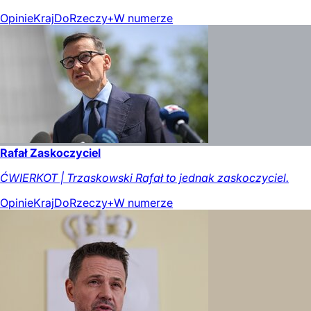
Opinie
Kraj
DoRzeczy+
W numerze
Rafał Zaskoczyciel
ĆWIERKOT | Trzaskowski Rafał to jednak zaskoczyciel.
Opinie
Kraj
DoRzeczy+
W numerze