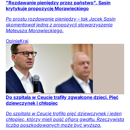
"Rozdawanie pieniędzy przez państwo". Sasin
krytykuje propozycję Morawieckiego
Po prostu rozdawanie pieniędzy – tak Jacek Sasin
skomentował jedną z propozycji stowarzyszenia
Mateusza Morawieckiego.
Opinie
Kraj
Do szpitala w Ceucie trafiły zgwałcone dzieci. Pięć
dziewczynek i chłopiec
Do szpitala w Ceucie trafiło pięć dziewczynek i jeden
chłopiec, którzy mieli paść ofiarą gwałtu. Rzeczywista
liczba poszkodowanych może być wyższa.