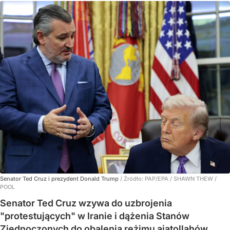
Senator Ted Cruz i prezydent Donald Trump
/ Źródło:
PAP/EPA
/
SHAWN THEW /
POOL
Senator Ted Cruz wzywa do uzbrojenia
"protestujących" w Iranie i dążenia Stanów
Zjednoczonych do obalenia reżimu ajatollahów.