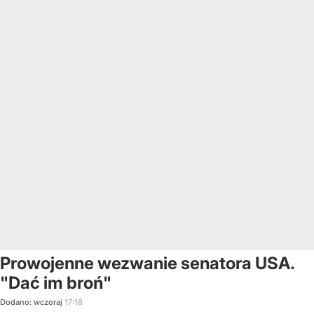
Prowojenne wezwanie senatora USA.
"Dać im broń"
Dodano:
wczoraj
17:18