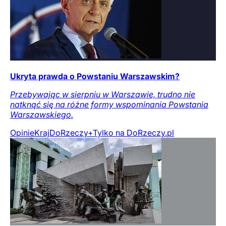
Ukryta prawda o Powstaniu Warszawskim?
Przebywając w sierpniu w Warszawie, trudno nie
natknąć się na różne formy wspominania Powstania
Warszawskiego.
Opinie
Kraj
DoRzeczy+
Tylko na DoRzeczy.pl